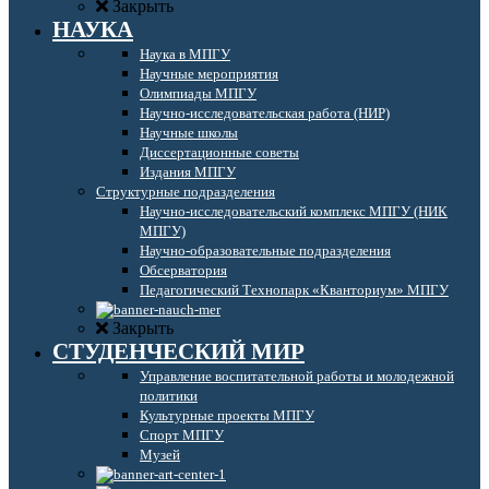
Закрыть
НАУКА
Наука в МПГУ
Научные мероприятия
Олимпиады МПГУ
Научно-исследовательская работа (НИР)
Научные школы
Диссертационные советы
Издания МПГУ
Структурные подразделения
Научно-исследовательский комплекс МПГУ (НИК
МПГУ)
Научно-образовательные подразделения
Обсерватория
Педагогический Технопарк «Кванториум» МПГУ
Закрыть
СТУДЕНЧЕСКИЙ МИР
Управление воспитательной работы и молодежной
политики
Культурные проекты МПГУ
Спорт МПГУ
Музей