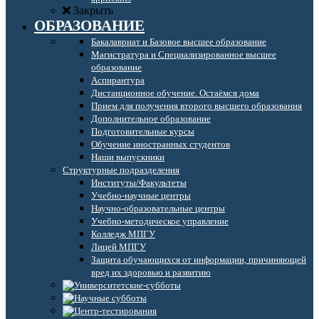
Закрыть
ОБРАЗОВАНИЕ
Бакалавриат и Базовое высшее образование
Магистратура и Специализированное высшее
образование
Аспирантура
Дистанционное обучение. Остаёмся дома
Прием для получения второго высшего образования
Дополнительное образование
Подготовительные курсы
Обучение иностранных студентов
Наши выпускники
Структурные подразделения
Институты/Факультеты
Учебно-научные центры
Научно-образовательные центры
Учебно-методическое управление
Колледж МПГУ
Лицей МПГУ
Защита обучающихся от информации, причиняющей
вред их здоровью и развитию