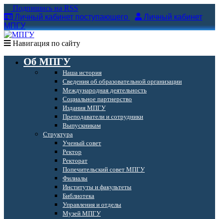
Подпишись на RSS
Личный кабинет поступающего
Личный кабинет
МПГУ
Навигация по сайту
Об МПГУ
Наша история
Сведения об образовательной организации
Международная деятельность
Социальное партнерство
Издания МПГУ
Преподаватели и сотрудники
Выпускникам
Структура
Ученый совет
Ректор
Ректорат
Попечительский совет МПГУ
Филиалы
Институты и факультеты
Библиотека
Управления и отделы
Музей МПГУ