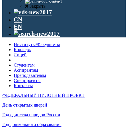
Закрыть
CN
EN
Институты/Факультеты
Колледж
Лицей
|
Студентам
Аспирантам
Преподавателям
Спецпроекты
Контакты
ФЕДЕРАЛЬНЫЙ ПИЛОТНЫЙ ПРОЕКТ
День открытых дверей
Год единства народов России
Год дошкольного образования