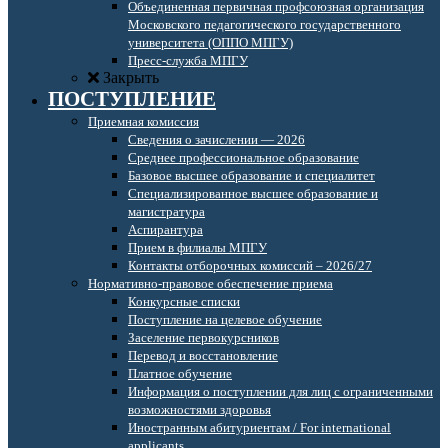
Объединенная первичная профсоюзная организация
Московского педагогического государственного
университета (ОППО МПГУ)
Пресс-служба МПГУ
Закрыть
ПОСТУПЛЕНИЕ
Приемная комиссия
Сведения о зачислении — 2026
Среднее профессиональное образование
Базовое высшее образование и специалитет
Специализированное высшее образование и
магистратура
Аспирантура
Прием в филиалы МПГУ
Контакты отборочных комиссий – 2026/27
Нормативно-правовое обеспечение приема
Конкурсные списки
Поступление на целевое обучение
Заселение первокурсников
Перевод и восстановление
Платное обучение
Информация о поступлении для лиц с ограниченными
возможностями здоровья
Иностранным абитуриентам / For international
applicants