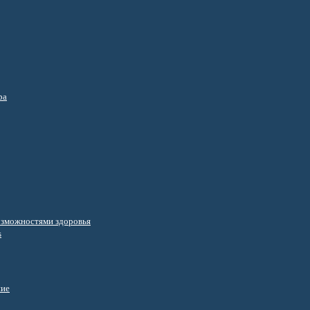
ра
озможностями здоровья
s
ние