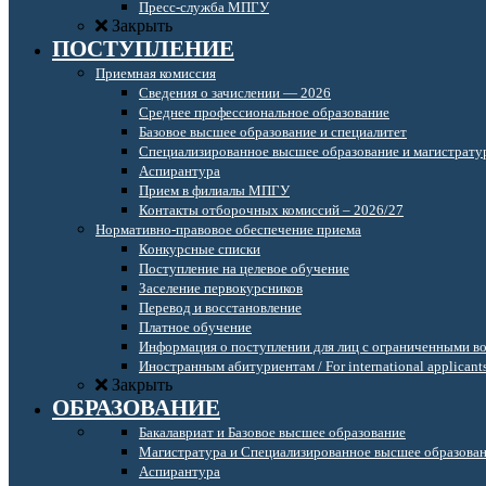
Пресс-служба МПГУ
Закрыть
ПОСТУПЛЕНИЕ
Приемная комиссия
Сведения о зачислении — 2026
Среднее профессиональное образование
Базовое высшее образование и специалитет
Специализированное высшее образование и магистрату
Аспирантура
Прием в филиалы МПГУ
Контакты отборочных комиссий – 2026/27
Нормативно-правовое обеспечение приема
Конкурсные списки
Поступление на целевое обучение
Заселение первокурсников
Перевод и восстановление
Платное обучение
Информация о поступлении для лиц с ограниченными в
Иностранным абитуриентам / For international applicant
Закрыть
ОБРАЗОВАНИЕ
Бакалавриат и Базовое высшее образование
Магистратура и Специализированное высшее образова
Аспирантура