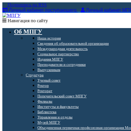
Подпишись на RSS
Личный кабинет поступающего
Личный кабинет МП
Навигация по сайту
Об МПГУ
Наша история
Сведения об образовательной организации
Международная деятельность
Социальное партнерство
Издания МПГУ
Преподаватели и сотрудники
Выпускникам
Структура
Ученый совет
Ректор
Ректорат
Попечительский совет МПГУ
Филиалы
Институты и факультеты
Библиотека
Управления и отделы
Музей МПГУ
Объединенная первичная профсоюзная организация Мос