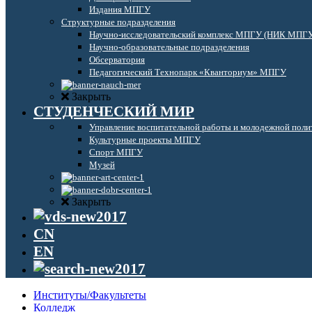
Издания МПГУ
Структурные подразделения
Научно-исследовательский комплекс МПГУ (НИК МПГ
Научно-образовательные подразделения
Обсерватория
Педагогический Технопарк «Кванториум» МПГУ
Закрыть
СТУДЕНЧЕСКИЙ МИР
Управление воспитательной работы и молодежной поли
Культурные проекты МПГУ
Спорт МПГУ
Музей
Закрыть
CN
EN
Институты/Факультеты
Колледж