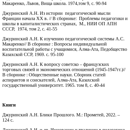
Макаренко, Львов, Вища школа. 1974,том 9, с. 90-94
Джуринский А.Н. Из истории педагогической мысли
Франции начала ХХ в. // В сборнике: Проблемы педагогики и
школы в капиталистических странах, М., НИИ ОП АПН
СССР, 1974, том 2, с. 41-55
Джуринский А.Н. К изучению педагогической системы А.С.
Макаренко// В сборнике : Вопросы индивидуальной
воспитательной работы с учащимися, Алма-Ата, Педобщество
Казахской ССР, 1969. с. 95-100
Джуринский А.Н. К вопросу советско – французских
торговых связей и экономических отношений (1945-1947гг.)//
В сборнике : Общественные науки. Сборник статей
аспирантов и соискателей, Алма-Ата, Казахский
государственный университет. 1965. том 8, с. 40-44
Книги
Джуринский А.Н. Блики Прошлого. М.: Прометей, 2022. –
124 с.
Джуринский А.Н. и др. Инновации и традиции в педагогике