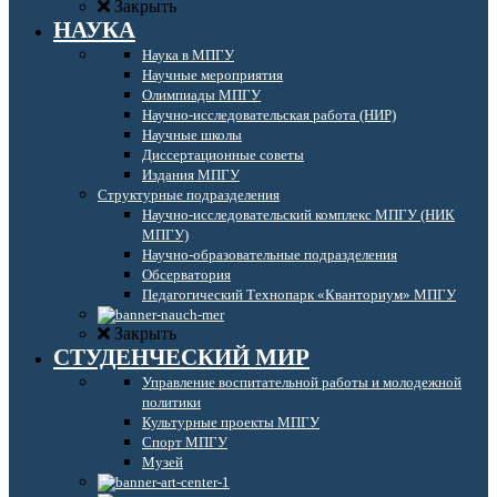
Закрыть
НАУКА
Наука в МПГУ
Научные мероприятия
Олимпиады МПГУ
Научно-исследовательская работа (НИР)
Научные школы
Диссертационные советы
Издания МПГУ
Структурные подразделения
Научно-исследовательский комплекс МПГУ (НИК
МПГУ)
Научно-образовательные подразделения
Обсерватория
Педагогический Технопарк «Кванториум» МПГУ
Закрыть
СТУДЕНЧЕСКИЙ МИР
Управление воспитательной работы и молодежной
политики
Культурные проекты МПГУ
Спорт МПГУ
Музей