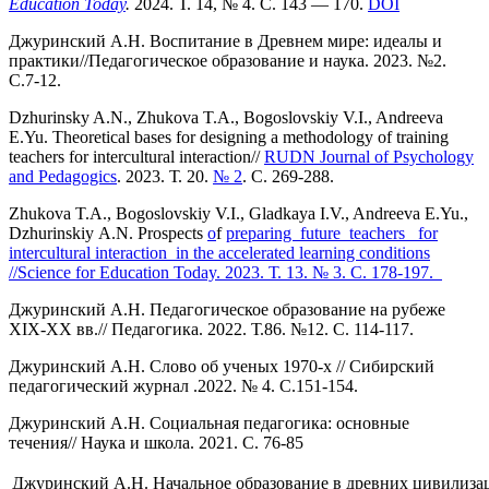
Education
Today
.
2024.
Т. 14, № 4. С. 143 — 170.
DOI
Джуринский А.Н. Воспитание в Древнем мире: идеалы и
практики//Педагогическое образование и наука. 2023. №2.
С.7-12.
Dzhurinsky A.N., Zhukova T.A., Bogoslovskiy V.I., Andreeva
E.Yu. Theoretical bases for designing a methodology of training
teachers for intercultural interaction//
RUDN Journal of Psychology
and Pedagogics
. 2023. Т. 20.
№ 2
. С. 269-288.
Zhukova T.A., Bogoslovskiy V.I., Gladkaya I.V., Andreeva E.Yu.,
Dzhurinskiy А.N. Prospects
o
f
preparing future teachers for
intercultural interaction in the accelerated learning conditions
//Science for Education Today. 2023. Т. 13. № 3. С. 178-197.
Джуринский А.Н. Педагогическое образование на рубеже
XIX-XX вв.// Педагогика. 2022. Т.86. №12. С. 114-117.
Джуринский А.Н. Слово об ученых 1970-х // Сибирский
педагогический журнал .2022. № 4. С.151-154.
Джуринский А.Н. Социальная педагогика: основные
течения// Наука и школа. 2021. С. 76-85
Джуринский А.Н. Начальное образование в древних цивилиза