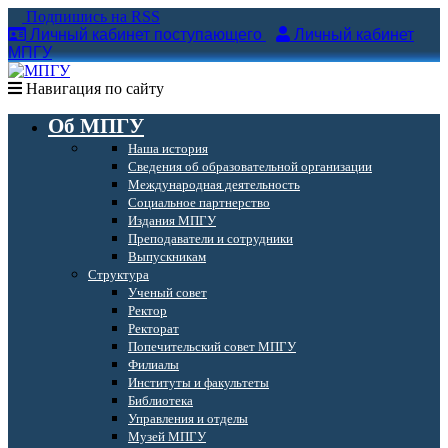
Подпишись на RSS
Личный кабинет поступающего
Личный кабинет
МПГУ
Навигация по сайту
Об МПГУ
Наша история
Сведения об образовательной организации
Международная деятельность
Социальное партнерство
Издания МПГУ
Преподаватели и сотрудники
Выпускникам
Структура
Ученый совет
Ректор
Ректорат
Попечительский совет МПГУ
Филиалы
Институты и факультеты
Библиотека
Управления и отделы
Музей МПГУ