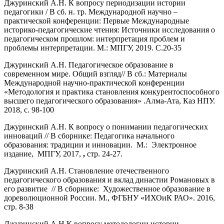
Джуринский А.Н. К вопросу периодизации истории
педагогики / В сб. н. тр. Международной научно –
практической конференции: Первые Международные
историко-педагогические чтения: Источники исследования о
педагогическом прошлом: интерпретация проблем и
проблемы интерпретации. М.: МПГУ, 2019. С.20-35
Джуринский А.Н. Педагогическое образование в
современном мире. Общий взгляд// В сб.: Материалы
Международной научно-практической конференции
«Методология и практика становления конкурентоспособного
высшего педагогического образования» .Алма-Ата, Каз НПУ.
2018, с. 98-100
Джуринский А.Н. К вопросу о понимании педагогических
инноваций // В сборнике: Педагогика начального
образования: традиции и инновации. М.: Электронное
издание, МПГУ, 2017,
,
стр. 24-27.
Джуринский А.Н. Становление отечественного
педагогического образования и вклад династии Романовых в
его развитие // В сборнике: Художественное образование в
дореволюционной России. М., ФГБНУ «ИХОиК РАО». 2016,
стр. 8-38
Джуринский А.Н.К вопросу методологии истории