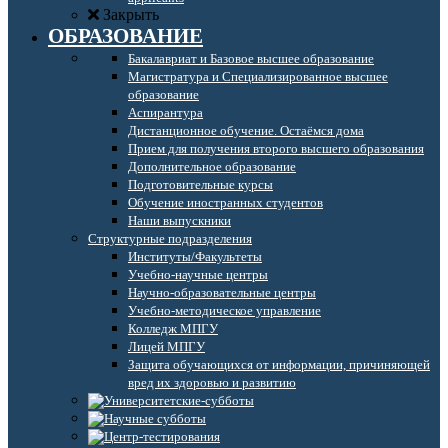
Закрыть
ОБРАЗОВАНИЕ
Бакалавриат и Базовое высшее образование
Магистратура и Специализированное высшее
образование
Аспирантура
Дистанционное обучение. Остаёмся дома
Прием для получения второго высшего образования
Дополнительное образование
Подготовительные курсы
Обучение иностранных студентов
Наши выпускники
Структурные подразделения
Институты/Факультеты
Учебно-научные центры
Научно-образовательные центры
Учебно-методическое управление
Колледж МПГУ
Лицей МПГУ
Защита обучающихся от информации, причиняющей
вред их здоровью и развитию