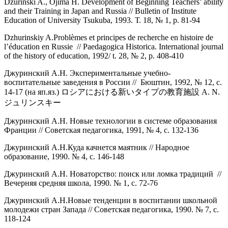
Dzurinski A., Ojima H. Development of Beginning Teachers’ ability
and their Training in Japan and Russia // Bulletin of Institute
Education of University Tsukuba, 1993. Т. 18, № 1, p. 81-94
Dzhurinskiy A.Problèmes et principes de recherche en histoire de
l’éducation en Russie // Paedagogica Historica. International journal
of the history of education, 1992/ t. 28, № 2, p. 408-410
Джуринский А.Н. Экспериментальные учебно-
воспитательные заведения в России
//
Бюштин, 1992, № 12, с.
14-17 (на яп.яз.) ロシアにおける新いタイプの教育施設 A. N.
ジュリンスキー
Джуринский А.Н. Новые технологии в системе образования
Франции // Советская педагогика, 1991, № 4, с. 132-136
Джуринский А.Н.Куда качнется маятник // Народное
образование, 1990. № 4, с. 146-148
Джуринский А.Н. Новаторство: поиск или ломка традиций //
Вечерняя средняя школа, 1990. № 1, с. 72-76
Джуринский А.Н.Новые тенденции в воспитании школьной
молодежи стран Запада // Советская педагогика, 1990. № 7, с.
118-124