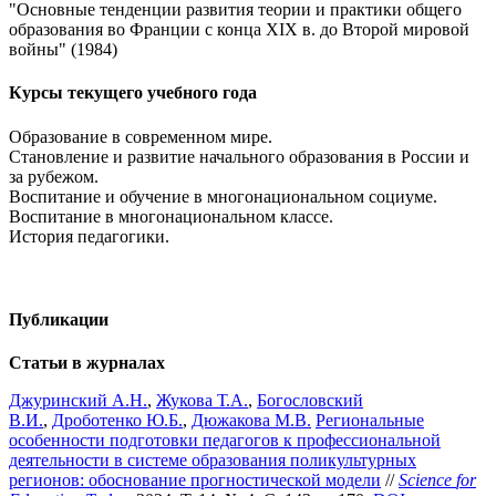
"Основные тенденции развития теории и практики общего
образования во Франции с конца XIX в. до Второй мировой
войны" (1984)
Курсы текущего учебного года
Образование в современном мире.
Становление и развитие начального образования в России и
за рубежом.
Воспитание и обучение в многонациональном социуме.
Воспитание в многонациональном классе.
История педагогики.
Публикации
Статьи в журналах
Джуринский А.Н.
,
Жукова Т.А.
,
Богословский
В.И.
,
Дроботенко Ю.Б.
,
Дюжакова М.В.
Региональные
особенности подготовки педагогов к профессиональной
деятельности в системе образования поликультурных
регионов: обоснование прогностической модели
//
Science
for