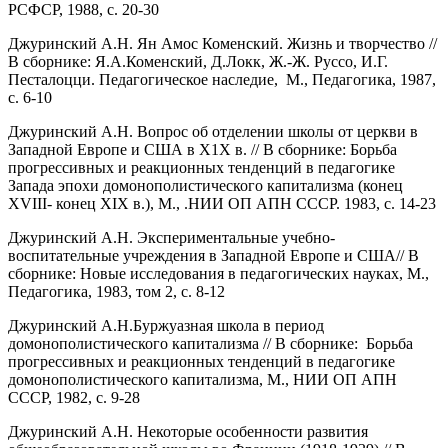
РСФСР, 1988, с. 20-30
Джуринский А.Н. Ян Амос Коменский. Жизнь и творчество //
В сборнике: Я.А.Коменский, Д.Локк, Ж.-Ж. Руссо, И.Г.
Песталоцци. Педагогическое наследие, М., Педагогика, 1987,
с. 6-10
Джуринский А.Н. Вопрос об отделении школы от церкви в
Западной Европе и США в Х1Х в. // В сборнике: Борьба
прогрессивных и реакционных тенденций в педагогике
Запада эпохи домонополистического капитализма (конец
XVIII- конец XIX в.), М., .НИИ ОП АПН СССР. 1983, с. 14-23
Джуринский А.Н. Экспериментальные учебно-
воспитательные учреждения в Западной Европе и США// В
сборнике: Новые исследования в педагогических науках, М.,
Педагогика, 1983, том 2, с. 8-12
Джуринский А.Н.Буржуазная школа в период
домонополистического капитализма // В сборнике: Борьба
прогрессивных и реакционных тенденций в педагогике
домонополистического капитализма, М., НИИ ОП АПН
СССР, 1982, с. 9-28
Джуринский А.Н. Некоторые особенности развития