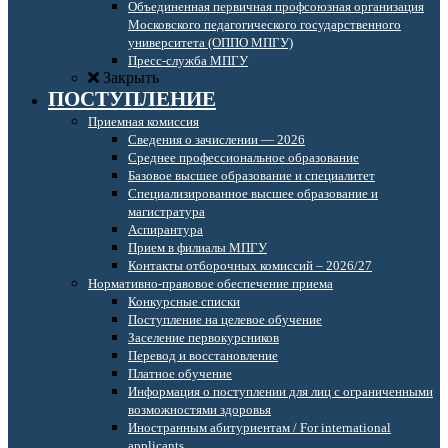
Объединенная первичная профсоюзная организация
Московского педагогического государственного
университета (ОППО МПГУ)
Пресс-служба МПГУ
Закрыть
ПОСТУПЛЕНИЕ
Приемная комиссия
Сведения о зачислении — 2026
Среднее профессиональное образование
Базовое высшее образование и специалитет
Специализированное высшее образование и
магистратура
Аспирантура
Прием в филиалы МПГУ
Контакты отборочных комиссий – 2026/27
Нормативно-правовое обеспечение приема
Конкурсные списки
Поступление на целевое обучение
Заселение первокурсников
Перевод и восстановление
Платное обучение
Информация о поступлении для лиц с ограниченными
возможностями здоровья
Иностранным абитуриентам / For international
applicants