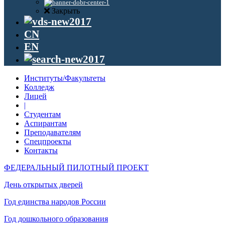
Закрыть
CN
EN
Институты/Факультеты
Колледж
Лицей
|
Студентам
Аспирантам
Преподавателям
Спецпроекты
Контакты
ФЕДЕРАЛЬНЫЙ ПИЛОТНЫЙ ПРОЕКТ
День открытых дверей
Год единства народов России
Год дошкольного образования