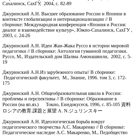
Сахалинск, СахГУ, 2004, с. 82-89
Джуринский А.Н. Высшее образование России и Японии в
контексте глобализации и интернационализации // В
сборнике: Международная конференция «Япония и Россия:
диалог и взаимодействие культур», Южно-Сахалинск, СахГУ ,
2003, с. 24-26
Джуринский А.Н. Идеи Жан-Жака Руссо в истории мировой
педагогики // В сборнике: Антология гуманной педагогики.
Руссо, М., Издательский дом Шалвы Амонашвили, 2002, с. 5-
19
Джуринский А.Н.Из зарубежного опыта// В сборнике:
Педагогический факультет, М., Знание, 1996. том 3, с. 172-
175
Джуринский А.Н. Общеобразовательная школа в России:
проблемы и перспективы // В сборнике: Образование в
России (на яп.яз.) Токио, Еиндокусеся, 1996, с. 85-105 資料
ロシアの教育.課題と展望 A. N.ジュリンスキー
Джуринский А.Н. Идеологическая борьба вокруг
педагогического творчества А.С. Макаренко // В сборнике:
Педагогическое наследие А.С. Макаренко, М., Педобщество