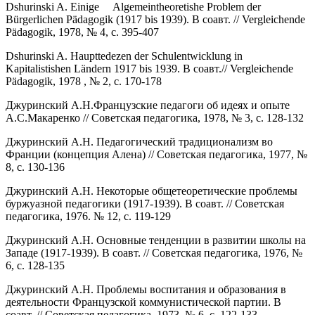
Dshurinski A. Einige Algemeintheoretishe Problem der
Bürgerlichen Pädagogik (1917 bis 1939). В соавт. // Vergleichende
Pädagogik, 1978, № 4, с. 395-407
Dshurinski A. Haupttedezen der Schulentwicklung in
Kapitalistishen Ländern 1917 bis 1939. В соавт.// Vergleichende
Pädagogik, 1978 , № 2, с. 170-178
Джуринский А.Н.Французские педагоги об идеях и опыте
А.С.Макаренко // Советская педагогика, 1978, № 3, с. 128-132
Джуринский А.Н. Педагогический традиционализм во
Франции (концепция Алена) // Советская педагогика, 1977, №
8, с. 130-136
Джуринский А.Н. Некоторые общетеоретические проблемы
буржуазной педагогики (1917-1939). В соавт. // Советская
педагогика, 1976. № 12, с. 119-129
Джуринский А.Н. Основные тенденции в развитии школы на
Западе (1917-1939). В соавт. // Советская педагогика, 1976, №
6, с. 128-135
Джуринский А.Н. Проблемы воспитания и образования в
деятельности Французской коммунистической партии. В
соавт. // Советская педагогика, 1973, № 6, с. 122-133