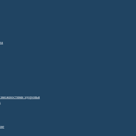
ра
озможностями здоровья
s
ние