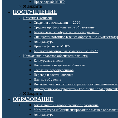
Пресс-служба МПГУ
Закрыть
ПОСТУПЛЕНИЕ
Приемная комиссия
Сведения о зачислении — 2026
Среднее профессиональное образование
Базовое высшее образование и специалитет
Специализированное высшее образование и магистрату
Аспирантура
Прием в филиалы МПГУ
Контакты отборочных комиссий – 2026/27
Нормативно-правовое обеспечение приема
Конкурсные списки
Поступление на целевое обучение
Заселение первокурсников
Перевод и восстановление
Платное обучение
Информация о поступлении для лиц с ограниченными в
Иностранным абитуриентам / For international applicant
Закрыть
ОБРАЗОВАНИЕ
Бакалавриат и Базовое высшее образование
Магистратура и Специализированное высшее образова
Аспирантура