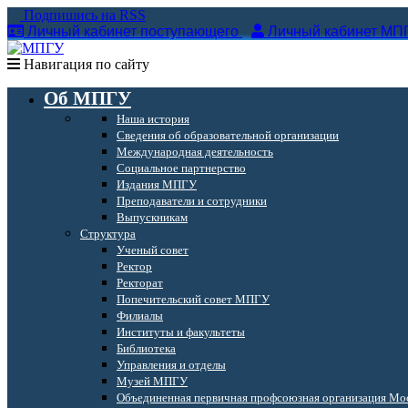
Подпишись на RSS
Личный кабинет поступающего
Личный кабинет МП
Навигация по сайту
Об МПГУ
Наша история
Сведения об образовательной организации
Международная деятельность
Социальное партнерство
Издания МПГУ
Преподаватели и сотрудники
Выпускникам
Структура
Ученый совет
Ректор
Ректорат
Попечительский совет МПГУ
Филиалы
Институты и факультеты
Библиотека
Управления и отделы
Музей МПГУ
Объединенная первичная профсоюзная организация Мос