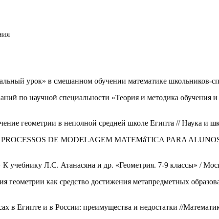
ния
льный урок» в смешанном обучении математике школьников-спорт
аний по научной специальности «Теория и методика обучения и 
ние геометрии в неполной средней школе Египта // Наука и школ
S E PROCESSOS DE MODELAGEM MATEMáTICA PARA ALUNOS DA E
 К учебнику Л.С. Атанасяна и др. «Геометрия. 7-9 классы» / Мос
 геометрии как средство достижения метапредметных образовате
ах в Египте и в России: преимущества и недостатки //Математика