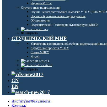
Издания МПГУ
Структурные подразделения
Научно-исследовательский комплекс МПГУ (НИК МПГ
Научно-образовательные подразделения
Обсерватория
Педагогический Технопарк «Кванториум» МПГУ
Закрыть
СТУДЕНЧЕСКИЙ МИР
Управление воспитательной работы и молодежной поли
Культурные проекты МПГУ
Спорт МПГУ
Музей
Закрыть
CN
EN
Институты/Факультеты
Колледж