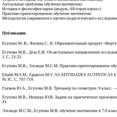
Актуальные проблемы обучения математике
История и философия науки (модуль «История науки»)
Практико-ориентированное обучение математике
Методология современного научно-педагогического исследова
Публикации
Егупова М. В., Фалина С. Н. Образовательный продукт «Виртуа
Егупова М.В., Деза Е.И. Об актуальных направлениях исследов
1. С. 23-33.
Егупова М.В., Элсаиди М.С.М. Практико-ориентированное обуче
Elsaidi M.S.M., Egupova M.V. AS ATIVIDADES AUTêNTICA
№ 3С. С. 707-719.
Глазков Ю.А., Егупова М.В. Тренажер по геометрии. 9 класс. —
Егупова М.В., Мошура Ю.В. Задачи на практические приложения
43.
Элсаиди М.С.М., Егупова М.В. обучение математике в 7-9 класс