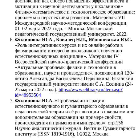
достижений как способ повышения эффективности и
мотивации к научной деятельности у школьников»
Физико-математическое и технологическое образование:
проблемы и перспективы развития : Материалы VII
Международной научно-методической конференции,
01–02 марта 2022 года. – Москва: Московский
педагогический государственный университет, 2022.
Филиппова Ю.А., Ковалец Н.П., Яблошевская Ю.С.
«Роль интегративных курсов и их онлайн-работа в
формировании интересов школьников к изучению
естественнонаучных дисциплин». Материалы IV
Всероссийской научно-практической конференции
«Актуальные проблемы физики и технологии в
образовании, науке и производстве», посвященной 120-
летию Александра Васильевича Перышкина. Рязанский
государственный университет имени С.А. Есенина (24-
25 марта 2022 года).
https://www.elibrary.ru/item.asp?
id=48953504
Филиппова Ю.А.
«Проблема интеграции
естественнонаучного и гуманитарного образования в
педагогической теории и её реализации в школьном или
дополнительном образовании на примере свойств,
происхождения и применения минералов», стр.156
Научно-аналитический журнал- Вестник Гуманитарного
института (ISSN 1819-1916), 1/2022, Москва.