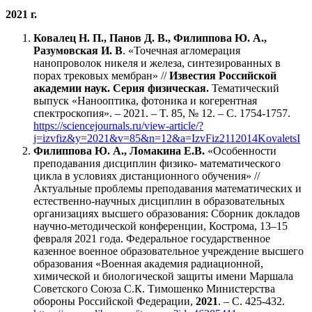
2021 г.
Ковалец Н. П., Панов Д. В., Филиппова Ю. А.,
Разумовская И. В
. «Точечная агломерация
нанопроволок никеля и железа, синтезированных в
порах трековых мембран» //
Известия Российской
академии наук. Серия физическая.
Тематический
выпуск «Нанооптика, фотоника и когерентная
спектроскопия». ‒ 2021. ‒ T. 85, № 12. ‒ C. 1754-1757.
https://sciencejournals.ru/view-article/?
j=izvfiz&y=2021&v=85&n=12&a=IzvFiz2112014KovaletsI
Филиппова Ю. А., Ломакина Е.В.
«Особенности
преподавания дисциплин физико- математического
цикла в условиях дистанционного обучения» //
Актуальные проблемы преподавания математических и
естественно-научных дисциплин в образовательных
организациях высшего образования: Сборник докладов
научно-методической конференции, Кострома, 13–15
февраля 2021 года. Федеральное государственное
казенное военное образовательное учреждение высшего
образования «Военная академия радиационной,
химической и биологической защиты имени Маршала
Советского Союза С.К. Тимошенко Министерства
обороны Российской Федерации,
2021
. – С. 425-432.