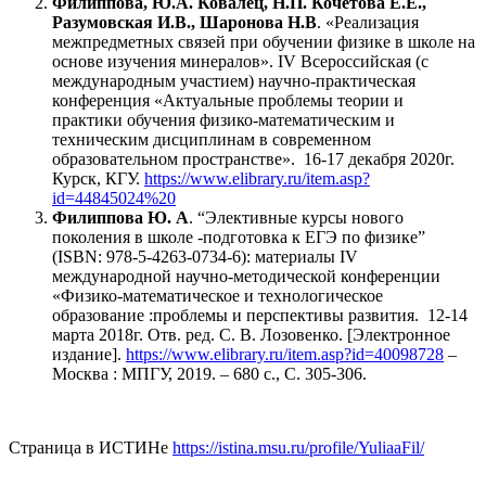
Филиппова, Ю.А. Ковалец, Н.П. Кочетова Е.Е.,
Разумовская И.В., Шаронова Н.В
. «Реализация
межпредметных связей при обучении физике в школе на
основе изучения минералов». IV Всероссийская (с
международным участием) научно-практическая
конференция «Актуальные проблемы теории и
практики обучения физико-математическим и
техническим дисциплинам в современном
образовательном пространстве». 16-17 декабря 2020г.
Курск, КГУ.
https://www.elibrary.ru/item.asp?
id=44845024%20
Филиппова Ю. А
. “Элективные курсы нового
поколения в школе -подготовка к ЕГЭ по физике”
(ISBN: 978-5-4263-0734-6): материалы IV
международной научно-методической конференции
«Физико-математическое и технологическое
образование :проблемы и перспективы развития. 12-14
марта 2018г. Отв. ред. С. В. Лозовенко. [Электронное
издание].
https://www.elibrary.ru/item.asp?id=40098728
–
Москва : МПГУ, 2019. – 680 с., С. 305-306.
Страница в ИСТИНе
https://istina.msu.ru/profile/YuliaaFil/