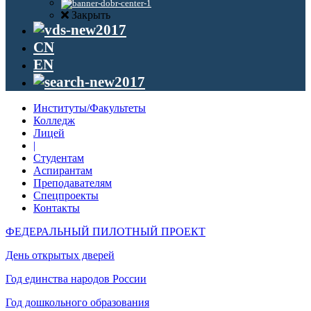
Закрыть
CN
EN
Институты/Факультеты
Колледж
Лицей
|
Студентам
Аспирантам
Преподавателям
Спецпроекты
Контакты
ФЕДЕРАЛЬНЫЙ ПИЛОТНЫЙ ПРОЕКТ
День открытых дверей
Год единства народов России
Год дошкольного образования