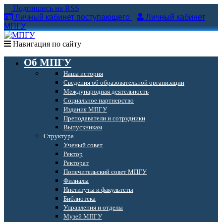
Подпишись на RSS
Личный кабинет поступающего
Личный кабинет
МПГУ
Навигация по сайту
Об МПГУ
Наша история
Сведения об образовательной организации
Международная деятельность
Социальное партнерство
Издания МПГУ
Преподаватели и сотрудники
Выпускникам
Структура
Ученый совет
Ректор
Ректорат
Попечительский совет МПГУ
Филиалы
Институты и факультеты
Библиотека
Управления и отделы
Музей МПГУ