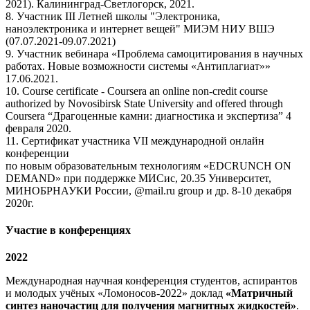
2021). Калининград-Светлогорск, 2021.
8. Участник III Летней школы "Электроника,
наноэлектроника и интернет вещей" МИЭМ НИУ ВШЭ
(07.07.2021-09.07.2021)
9. Участник вебинара «Проблема самоцитирования в научных
работах. Новые возможности системы «Антиплагиат»»
17.06.2021.
10. Course certificate - Coursera an online non-credit course
authorized by Novosibirsk State University and offered through
Coursera “Драгоценные камни: диагностика и экспертиза” 4
февраля 2020.
11. Сертификат участника VII международной онлайн
конференции
по новым образовательным технологиям «EDCRUNCH ON
DEMAND» при поддержке МИСис, 20.35 Университет,
МИНОБРНАУКИ России, @mail.ru group и др. 8-10 декабря
2020г.
Участие в конференциях
2022
Международная научная конференция студентов, аспирантов
и молодых учёных «Ломоносов-2022» доклад
«Матричный
синтез наночастиц для получения магнитных жидкостей»
.