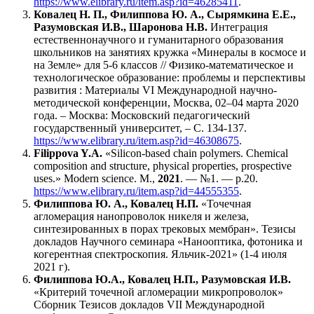
https://www.elibrary.ru/item.asp?id=46285411
.
Ковалец Н. П., Филиппова Ю. А., Сырямкина Е.Е.,
Разумовская И.В., Шаронова Н.В.
Интеграция
естественнонаучного и гуманитарного образования
школьников на занятиях кружка «Минералы в космосе и
на Земле» для 5-6 классов // Физико-математическое и
технологическое образование: проблемы и перспективы
развития : Материалы VI Международной научно-
методической конференции, Москва, 02–04 марта 2020
года. – Москва: Московский педагогический
государственный университет,
– С. 134-137.
https://www.elibrary.ru/item.asp?id=46308675
.
Filippova Y.A.
«Silicon-based chain polymers. Chemical
composition and structure, physical properties, prospective
uses.» Modern science. М.,
2021
. — №1. — p.20.
https://www.elibrary.ru/item.asp?id=44555355
.
Филиппова Ю. А., Ковалец Н.П.
«Точечная
агломерация нанопроволок никеля и железа,
синтезированных в порах трековых мембран». Тезисы
докладов Научного семинара «Нанооптика, фотоника и
когерентная спектроскопия. Яльчик-2021» (1-4 июля
2021 г).
Филиппова Ю.А., Ковалец Н.П., Разумовская И.В.
«Критерий точечной агломерации микропроволок»
Сборник Тезисов докладов VII Международной