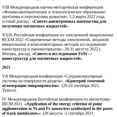
VIII Международная научно-методическая конференция
«Физико-математическое и технологическое образование:
проблемы и перспективы развития», 1-2 марта 2022 года,
устный доклад :
«Синтез анизотропных наночастиц для
получения магнитных жидкостей»
.
XXIX Российская конференция по электронной микроскопии
RCEM 2022 «Современные методы электронной, зондовой
микроскопии и комплементарных методов исследованиях
наноструктур и наноматериалов», 29-31 августа 2022 г.
Москва, доклад
«Синтез и исследование FeNi —
наноструктур для магнитных жидкостей»
.
2021
VII Международная конференция «Супрамолекулярные
системы на поверхности раздела».
«Критерий точечной
агломерации микропроволок»
(20-24 сентября 2021,
Туапсе).
IV Международная Балтийская конференция по магнетизму-
IBCM 2021.
«Application of the energy criterion of point
agglomeration to Ni and Fe nanowires synthesized in the pores
of track membranes.»
(29 августа -2 сентября 2021,