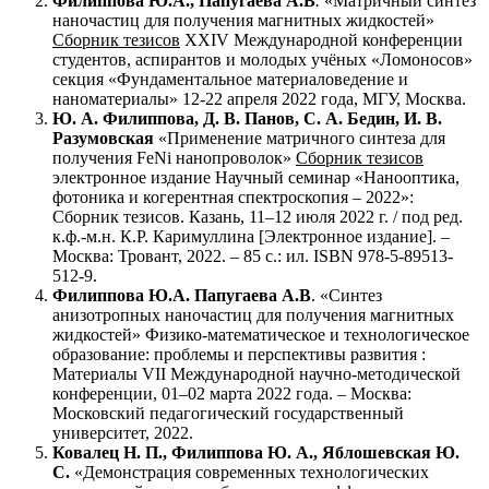
Филиппова Ю.А., Папугаева А.В
.
«Матричный синтез
наночастиц для получения магнитных жидкостей»
Сборник тезисов
XXIV Международной конференции
студентов, аспирантов и молодых учёных «Ломоносов»
секция «Фундаментальное материаловедение и
наноматериалы» 12-22 апреля 2022 года, МГУ, Москва.
Ю. А. Филиппова, Д. В. Панов, С. А. Бедин, И. В.
Разумовская
«Применение матричного синтеза для
получения FeNi нанопроволок»
Сборник тезисов
электронное издание Научный семинар «Нанооптика,
фотоника и когерентная спектроскопия – 2022»:
Сборник тезисов. Казань, 11–12 июля 2022 г. / под ред.
к.ф.-м.н. К.Р. Каримуллина [Электронное издание]. –
Москва: Тровант, 2022. – 85 с.: ил. ISBN 978-5-89513-
512-9.
Филиппова Ю.А. Папугаева А.В
. «Синтез
анизотропных наночастиц для получения магнитных
жидкостей» Физико-математическое и технологическое
образование: проблемы и перспективы развития :
Материалы VII Международной научно-методической
конференции, 01–02 марта 2022 года. – Москва:
Московский педагогический государственный
университет, 2022.
Ковалец Н. П., Филиппова Ю. А., Яблошевская Ю.
С.
«Демонстрация современных технологических