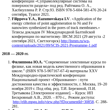
конференции «Супрамолекулярные системы на
поверхности раздела» под ред. Райтмана О. А.,
Хасбиуллина Р. Р. Стр.93. ISBN 978-5-604-581-476 20-24
сентября, Туапсе 2021.
Filippova Y.A., Razumovskaya I.V
. «Application of the
energy criterion of point agglomeration to Ni and Fe
nanowires synthesized in the pores of track membranes.»
Тезисы докладов IV Международной Балтийской
конференции по магнетизму- IBCM 2021 (29 августа -2
сентября 2021, Светлогорск)
http://lnmm.ru/wp-
content/uploads/2021/09/SCIS-2021-Programme-1.pdf
2018 — 2020 гг.
Филиппова Ю.А.
“Современные элективные курсы по
физике, как новая модель качественного образования в
школе.” (ISBN 978-5-907167-67-4) материалы XXV
Международно-практической конференции
Национальный проект «Образование» : пути
достижения качества и эффективности, г. Москва, 19–20
ноября 2019 г. Под общ. ред. Т.И. Березиной, П.И.
Третьякова [Электронное издание]. – Курск: ИП
Бескровный А.В., 2020. – 870 с., Режим доступа:
http://elib.mpgu.info/view.php?fDocumentId=30858
. С. 288-
281.