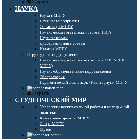
Закрыть
НАУКА
Наука в МПГУ
Научные мероприятия
Олимпиады МПГУ
Научно-исследовательская работа (НИР)
Научные школы
Диссертационные советы
Издания МПГУ
Структурные подразделения
Научно-исследовательский комплекс МПГУ (НИК
МПГУ)
Научно-образовательные подразделения
Обсерватория
Педагогический Технопарк «Кванториум» МПГУ
Закрыть
СТУДЕНЧЕСКИЙ МИР
Управление воспитательной работы и молодежной
политики
Культурные проекты МПГУ
Спорт МПГУ
Музей