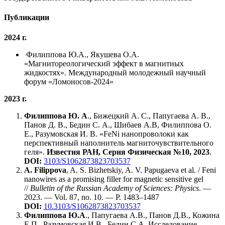
Публикации
2024 г.
Филиппова Ю.А., Якушева О.А.
«Магнитореологический эффект в магнитных
жидкостях». Международный молодежный научный
форум «Ломоносов-2024»
2023 г.
Филиппова Ю. А
., Бижецкий А. С., Папугаева А. В.,
Панов Д. В., Бедин С. А., Шибаев А.В, Филиппова О.
Е., Разумовская И. В. «FeNi нанопроволоки как
перспективный наполнитель магниточувствительного
геля».
Известия РАН, Серия Физическая №10, 2023
.
DOI:
3103/S1062873823703537
A. Filippova
, A. S. Bizhetskiy, A. V. Papugaeva et al. / Feni
nanowires as a promising filler for magnetic sensitive gel
//
Bulletin of the Russian Academy of Sciences: Physics
. —
2023. — Vol. 87, no. 10. — P. 1483–1487
DOI:
10.3103/S1062873823703537
Филиппова Ю.А
., Папугаева А.В., Панов Д.В., Кожина
Е.П., Разумовская И.В., Бедин С.А. Исследование