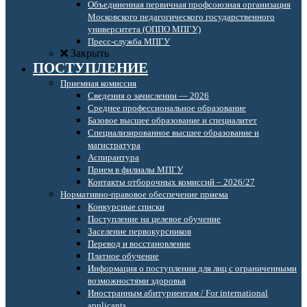
Объединенная первичная профсоюзная организация
Московского педагогического государственного
университета (ОППО МПГУ)
Пресс-служба МПГУ
Закрыть
ПОСТУПЛЕНИЕ
Приемная комиссия
Сведения о зачислении — 2026
Среднее профессиональное образование
Базовое высшее образование и специалитет
Специализированное высшее образование и
магистратура
Аспирантура
Прием в филиалы МПГУ
Контакты отборочных комиссий – 2026/27
Нормативно-правовое обеспечение приема
Конкурсные списки
Поступление на целевое обучение
Заселение первокурсников
Перевод и восстановление
Платное обучение
Информация о поступлении для лиц с ограниченными
возможностями здоровья
Иностранным абитуриентам / For international
applicants