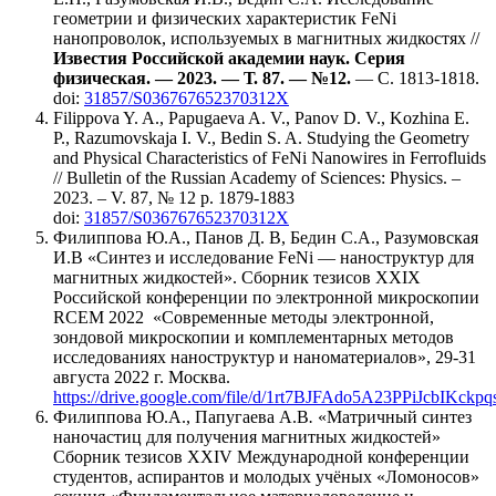
геометрии и физических характеристик FeNi
нанопроволок, используемых в магнитных жидкостях //
Известия Российской академии наук. Серия
физическая. — 2023. — Т. 87. — №12.
— C. 1813-1818.
doi:
31857/S036767652370312X
Filippova Y. A., Papugaeva A. V., Panov D. V., Kozhina E.
P., Razumovskaja I. V., Bedin S. A. Studying the Geometry
and Physical Characteristics of FeNi Nanowires in Ferrofluids
// Bulletin of the Russian Academy of Sciences: Physics. ‒
2023. ‒ V. 87, № 12 p. 1879-1883
doi:
31857/S036767652370312X
Филиппова Ю.А., Панов Д. В, Бедин С.А., Разумовская
И.В «Синтез и исследование FeNi — наноструктур для
магнитных жидкостей». Сборник тезисов XXIX
Российской конференции по электронной микроскопии
RCEM 2022 «Современные методы электронной,
зондовой микроскопии и комплементарных методов
исследованиях наноструктур и наноматериалов», 29-31
августа 2022 г. Москва.
https://drive.google.com/file/d/1rt7BJFAdo5A23PPiJcbIKckp
Филиппова Ю.А., Папугаева А.В
.
«Матричный синтез
наночастиц для получения магнитных жидкостей»
Сборник тезисов XXIV Международной конференции
студентов, аспирантов и молодых учёных «Ломоносов»