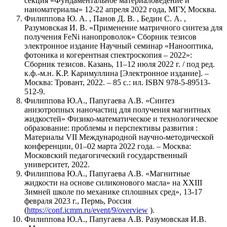
секция «Фундаментальное материаловедение и
наноматериалы» 12-22 апреля 2022 года, МГУ, Москва.
Филиппова Ю. А. , Панов Д. В. , Бедин С. А. ,
Разумовская И. В. «Применение матричного синтеза для
получения FeNi нанопроволок» Сборник тезисов
электронное издание Научный семинар «Нанооптика,
фотоника и когерентная спектроскопия – 2022»:
Сборник тезисов. Казань, 11–12 июля 2022 г. / под ред.
к.ф.-м.н. К.Р. Каримуллина [Электронное издание]. –
Москва: Тровант, 2022. – 85 с.: ил. ISBN 978-5-89513-
512-9.
Филиппова Ю.А., Папугаева А.В. «Синтез
анизотропных наночастиц для получения магнитных
жидкостей» Физико-математическое и технологическое
образование: проблемы и перспективы развития :
Материалы VII Международной научно-методической
конференции, 01–02 марта 2022 года. – Москва:
Московский педагогический государственный
университет, 2022.
Филиппова Ю.А., Папугаева А.В. «Магнитные
жидкости на основе силиконового масла» на XXIII
Зимней школе по механике сплошных сред», 13-17
февраля 2023 г., Пермь, Россия
(
https://conf.icmm.ru/event/9/overview
).
Филиппова Ю.А., Папугаева А.В. Разумовская И.В.