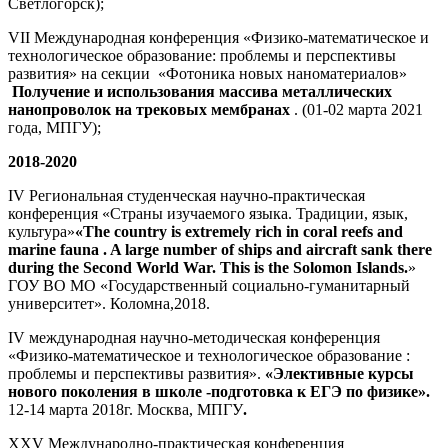
Светлогорск);
VII Международная конференция «Физико-математическое и
технологическое образование: проблемы и перспективы
развития» на секции «Фотоника новых наноматериалов»
Получение и использования массива металлических
нанопроволок на трековых мембранах
. (01-02 марта 2021
года, МПГУ);
2018-2020
IV Региональная студенческая научно-практическая
конференция «Страны изучаемого языка. Традиции, язык,
культура»
«The country is extremely rich in coral reefs and
marine fauna . A large number of ships and aircraft sank there
during the Second World War.
This is the Solomon Islands.
»
ГОУ ВО МО «Государственный социально-гуманитарный
университет». Коломна,2018.
IV международная научно-методическая конференция
«Физико-математическое и технологическое образование :
проблемы и перспективы развития».
«Элективные курсы
нового поколения в школе -подготовка к ЕГЭ по физике».
12-14 марта 2018г. Москва, МПГУ
.
XXV Международно-практическая конференция