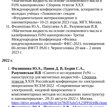
«Магнитная жидкость на основе силиконового масла и
FeNi нанопроволок» Сборник тезисов XXХ
Международной конференции студентов, аспирантов и
молодых учёных «Ломоносов» секция
«Фундаментальное материаловедение и
наноматериалы» 10-21 апреля 2023 года, МГУ, Москва.
Филиппова Ю.А., Папугаева А.В., Разумовская И.В.
«Магнитная жидкость на основе силиконового масла и
калиброванных FeNi нанопроволок» Третья
Международная Конференция «Физика
конденсированных состояний» ФКС-2023, посвященная
60-летию ИФТТ РАН г. Черноголовка 29 мая – 2 июня
2023 г.
2022 г.
Филиппова Ю.А., Панов Д. В, Бедин С.А.,
Разумовская И.В
«Синтез и исследование FeNi —
наноструктур для магнитных жидкостей».
Сборник
тезисов
XXIX Российской конференции по электронной
микроскопии RCEM 2022 «Современные методы
электронной, зондовой микроскопии и
комплементарных методов исследованиях наноструктур
и наноматериалов», 29-31 августа 2022 г. Москва.
https://drive.google.com/file/d/1rt7BJFAdo5A23PPiJcbIKckp