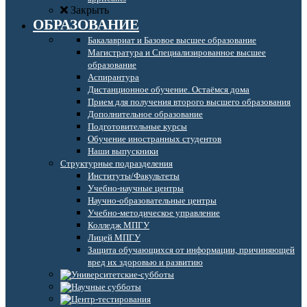
Закрыть
ОБРАЗОВАНИЕ
Бакалавриат и Базовое высшее образование
Магистратура и Специализированное высшее
образование
Аспирантура
Дистанционное обучение. Остаёмся дома
Прием для получения второго высшего образования
Дополнительное образование
Подготовительные курсы
Обучение иностранных студентов
Наши выпускники
Структурные подразделения
Институты/Факультеты
Учебно-научные центры
Научно-образовательные центры
Учебно-методическое управление
Колледж МПГУ
Лицей МПГУ
Защита обучающихся от информации, причиняющей
вред их здоровью и развитию