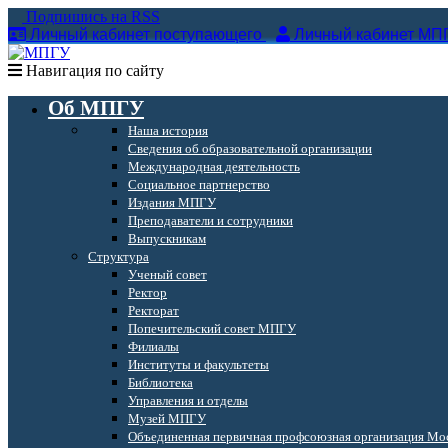
Подпишись на RSS
Личный кабинет поступающего
Личный кабинет МП
Навигация по сайту
Об МПГУ
Наша история
Сведения об образовательной организации
Международная деятельность
Социальное партнерство
Издания МПГУ
Преподаватели и сотрудники
Выпускникам
Структура
Ученый совет
Ректор
Ректорат
Попечительский совет МПГУ
Филиалы
Институты и факультеты
Библиотека
Управления и отделы
Музей МПГУ
Объединенная первичная профсоюзная организация Мос