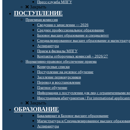
Пресс-служба МПГУ
Закрыть
ПОСТУПЛЕНИЕ
Приемная комиссия
Сведения о зачислении — 2026
Среднее профессиональное образование
Базовое высшее образование и специалитет
Специализированное высшее образование и магистрату
Аспирантура
Прием в филиалы МПГУ
Контакты отборочных комиссий – 2026/27
Нормативно-правовое обеспечение приема
Конкурсные списки
Поступление на целевое обучение
Заселение первокурсников
Перевод и восстановление
Платное обучение
Информация о поступлении для лиц с ограниченными в
Иностранным абитуриентам / For international applicant
Закрыть
ОБРАЗОВАНИЕ
Бакалавриат и Базовое высшее образование
Магистратура и Специализированное высшее образова
Аспирантура