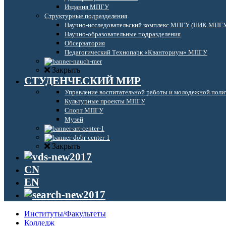
Издания МПГУ
Структурные подразделения
Научно-исследовательский комплекс МПГУ (НИК МПГ
Научно-образовательные подразделения
Обсерватория
Педагогический Технопарк «Кванториум» МПГУ
Закрыть
СТУДЕНЧЕСКИЙ МИР
Управление воспитательной работы и молодежной поли
Культурные проекты МПГУ
Спорт МПГУ
Музей
Закрыть
CN
EN
Институты/Факультеты
Колледж