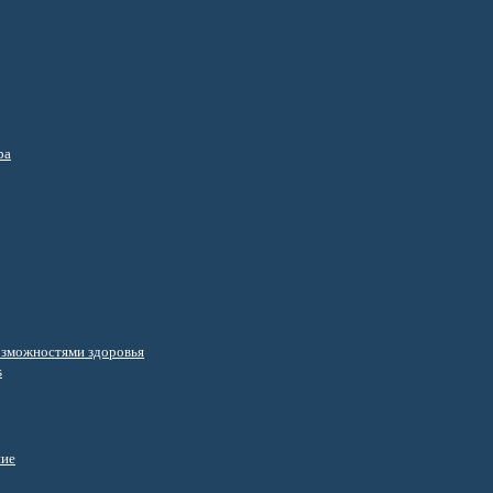
ра
озможностями здоровья
s
ние