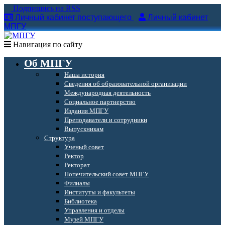
Подпишись на RSS
Личный кабинет поступающего
Личный кабинет
МПГУ
Навигация по сайту
Об МПГУ
Наша история
Сведения об образовательной организации
Международная деятельность
Социальное партнерство
Издания МПГУ
Преподаватели и сотрудники
Выпускникам
Структура
Ученый совет
Ректор
Ректорат
Попечительский совет МПГУ
Филиалы
Институты и факультеты
Библиотека
Управления и отделы
Музей МПГУ