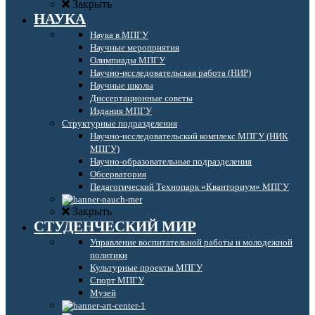
Закрыть
НАУКА
Наука в МПГУ
Научные мероприятия
Олимпиады МПГУ
Научно-исследовательская работа (НИР)
Научные школы
Диссертационные советы
Издания МПГУ
Структурные подразделения
Научно-исследовательский комплекс МПГУ (НИК
МПГУ)
Научно-образовательные подразделения
Обсерватория
Педагогический Технопарк «Кванториум» МПГУ
Закрыть
СТУДЕНЧЕСКИЙ МИР
Управление воспитательной работы и молодежной
политики
Культурные проекты МПГУ
Спорт МПГУ
Музей