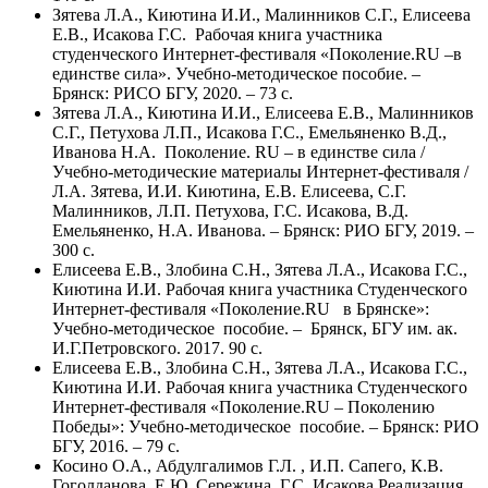
Зятева Л.А., Киютина И.И., Малинников С.Г., Елисеева
Е.В., Исакова Г.С. Рабочая книга участника
студенческого Интернет-фестиваля «Поколение.RU –в
единстве сила». Учебно-методическое пособие. –
Брянск: РИСО БГУ, 2020. – 73 с.
Зятева Л.А., Киютина И.И., Елисеева Е.В., Малинников
С.Г., Петухова Л.П., Исакова Г.С., Емельяненко В.Д.,
Иванова Н.А. Поколение. RU – в единстве сила /
Учебно-методические материалы Интернет-фестиваля /
Л.А. Зятева, И.И. Киютина, Е.В. Елисеева, С.Г.
Малинников, Л.П. Петухова, Г.С. Исакова, В.Д.
Емельяненко, Н.А. Иванова. – Брянск: РИО БГУ, 2019. –
300 с.
Елисеева Е.В., Злобина С.Н., Зятева Л.А., Исакова Г.С.,
Киютина И.И. Рабочая книга участника Студенческого
Интернет-фестиваля «Поколение.RU в Брянске»:
Учебно-методическое пособие. – Брянск, БГУ им. ак.
И.Г.Петровского. 2017. 90 с.
Елисеева Е.В., Злобина С.Н., Зятева Л.А., Исакова Г.С.,
Киютина И.И. Рабочая книга участника Студенческого
Интернет-фестиваля «Поколение.RU – Поколению
Победы»: Учебно-методическое пособие. – Брянск: РИО
БГУ, 2016. – 79 с.
Косино О.А., Абдулгалимов Г.Л. , И.П. Сапего, К.В.
Гоголданова, Е.Ю. Сережина, Г.С. Исакова Реализация