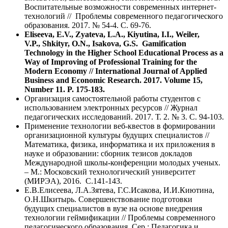
Воспитательные возможности современных интернет-
технологий // Проблемы современного педагогического
образования. 2017. № 54-4. С. 69-76.
Eliseeva, E.V., Zyateva, L.A., Kiyutina, I.I., Weiler,
V.P., Shkityr, O.N., Isakova, G.S. Gamification
Technology in the Higher School Educational Process as a
Way of Improving of Professional Training for the
Modern Economy // International Journal of Applied
Business and Economic Research. 2017. Volume 15,
Number 11. P. 175-183.
Организация самостоятельной работы студентов с
использованием электронных ресурсов // Журнал
педагогических исследований. 2017. Т. 2. № 3. С. 94-103.
Применение технологии веб-квестов в формировании
организационной культуры будущих специалистов //
Математика, физика, информатика и их приложения в
науке и образовании: сборник тезисов докладов
Международной школы-конференции молодых ученых.
– М.: Московский технологический университет
(МИРЭА), 2016. С.141-143.
Е.В.Елисеева, Л.А.Зятева, Г.С.Исакова, И.И.Киютина,
О.Н.Шкитырь. Совершенствование подготовки
будущих специалистов в вузе на основе внедрения
технологии геймификации // Проблемы современного
педагогического образования. Сер.: Педагогика и