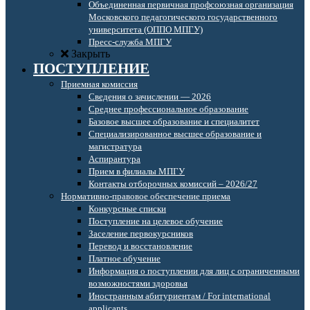
Объединенная первичная профсоюзная организация
Московского педагогического государственного
университета (ОППО МПГУ)
Пресс-служба МПГУ
Закрыть
ПОСТУПЛЕНИЕ
Приемная комиссия
Сведения о зачислении — 2026
Среднее профессиональное образование
Базовое высшее образование и специалитет
Специализированное высшее образование и
магистратура
Аспирантура
Прием в филиалы МПГУ
Контакты отборочных комиссий – 2026/27
Нормативно-правовое обеспечение приема
Конкурсные списки
Поступление на целевое обучение
Заселение первокурсников
Перевод и восстановление
Платное обучение
Информация о поступлении для лиц с ограниченными
возможностями здоровья
Иностранным абитуриентам / For international
applicants