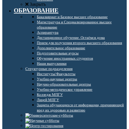
Закрыть
ОБРАЗОВАНИЕ
Бакалавриат и Базовое высшее образование
Магистратура и Специализированное высшее
образование
Аспирантура
Дистанционное обучение. Остаёмся дома
Прием для получения второго высшего образования
Дополнительное образование
Подготовительные курсы
Обучение иностранных студентов
Наши выпускники
Структурные подразделения
Институты/Факультеты
Учебно-научные центры
Научно-образовательные центры
Учебно-методическое управление
Колледж МПГУ
Лицей МПГУ
Защита обучающихся от информации, причиняющей
вред их здоровью и развитию