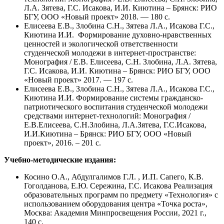
Л.А. Зятева, Г.С. Исакова, И.И. Киютина – Брянск: РИО
БГУ, ООО «Новый проект» 2018. — 180 с.
Елисеева Е.В., Злобина С.Н., Зятева Л.А., Исакова Г.С.,
Киютина И.И. Формирование духовно-нравственных
ценностей и экологической ответственности
студенческой молодежи в интернет-пространстве:
Монография / Е.В. Елисеева, С.Н. Злобина, Л.А. Зятева,
Г.С. Исакова, И.И. Киютина – Брянск: РИО БГУ, ООО
«Новый проект» 2017. — 197 с.
Елисеева Е.В., Злобина С.Н., Зятева Л.А., Исакова Г.С.,
Киютина И.И. Формирование системы гражданско-
патриотического воспитания студенческой молодежи
средствами интернет-технологий: Монография /
Е.В.Елисеева, С.Н.Злобина, Л.А.Зятева, Г.С.Исакова,
И.И.Киютина – Брянск: РИО БГУ, ООО «Новый
проект», 2016. – 201 с.
Учебно-методические издания:
Косино О.А., Абдулгалимов Г.Л. , И.П. Сапего, К.В.
Гоголданова, Е.Ю. Сережина, Г.С. Исакова Реализация
образовательных программ по предмету «Технология» с
использованием оборудования центра «Точка роста»,
Москва: Академия Минпросвещения России, 2021 г.,
140 с.