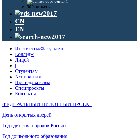
Закрыть
CN
EN
Институты/Факультеты
Колледж
Лицей
|
Студентам
Аспирантам
Преподавателям
Спецпроекты
Контакты
ФЕДЕРАЛЬНЫЙ ПИЛОТНЫЙ ПРОЕКТ
День открытых дверей
Год единства народов России
Год дошкольного образования