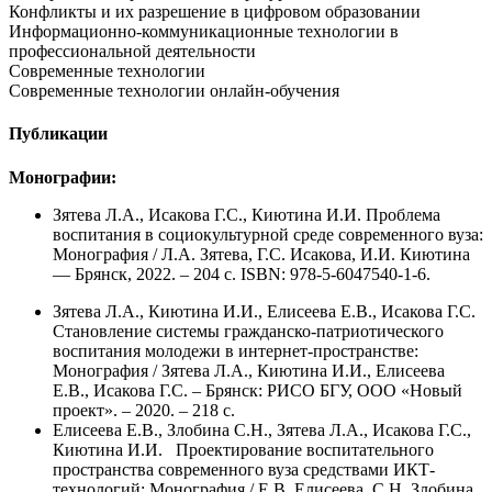
Конфликты и их разрешение в цифровом образовании
Информационно-коммуникационные технологии в
профессиональной деятельности
Современные технологии
Современные технологии онлайн-обучения
Публикации
Монографии:
Зятева Л.А., Исакова Г.С., Киютина И.И. Проблема
воспитания в социокультурной среде современного вуза:
Монография / Л.А. Зятева, Г.С. Исакова, И.И. Киютина
— Брянск, 2022. – 204 с. ISBN:
978-5-6047540-1-6
.
Зятева Л.А., Киютина И.И., Елисеева Е.В., Исакова Г.С.
Становление системы гражданско-патриотического
воспитания молодежи в интернет-пространстве:
Монография / Зятева Л.А., Киютина И.И., Елисеева
Е.В., Исакова Г.С. – Брянск: РИСО БГУ, ООО «Новый
проект». – 2020. – 218 с.
Елисеева Е.В., Злобина С.Н., Зятева Л.А., Исакова Г.С.,
Киютина И.И. Проектирование воспитательного
пространства современного вуза средствами ИКТ-
технологий: Монография / Е.В. Елисеева, С.Н. Злобина,