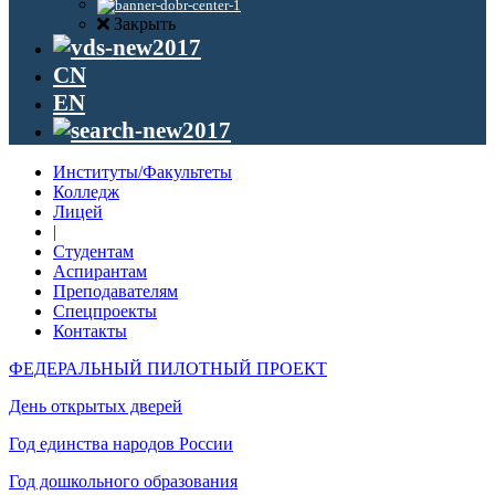
Закрыть
CN
EN
Институты/Факультеты
Колледж
Лицей
|
Студентам
Аспирантам
Преподавателям
Спецпроекты
Контакты
ФЕДЕРАЛЬНЫЙ ПИЛОТНЫЙ ПРОЕКТ
День открытых дверей
Год единства народов России
Год дошкольного образования