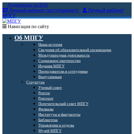
Подпишись на RSS
Личный кабинет поступающего
Личный кабинет
МПГУ
Навигация по сайту
Об МПГУ
Наша история
Сведения об образовательной организации
Международная деятельность
Социальное партнерство
Издания МПГУ
Преподаватели и сотрудники
Выпускникам
Структура
Ученый совет
Ректор
Ректорат
Попечительский совет МПГУ
Филиалы
Институты и факультеты
Библиотека
Управления и отделы
Музей МПГУ