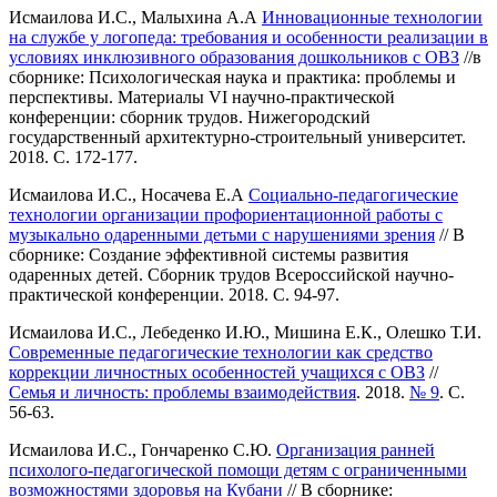
Исмаилова И.С., Малыхина А.А
Инновационные технологии
на службе у логопеда: требования и особенности реализации в
условиях инклюзивного образования дошкольников с ОВЗ
//в
сборнике: Психологическая наука и практика: проблемы и
перспективы. Материалы VI научно-практической
конференции: сборник трудов. Нижегородский
государственный архитектурно-строительный университет.
2018. С. 172-177.
Исмаилова И.С., Носачева Е.А
Социально-педагогические
технологии организации профориентационной работы с
музыкально одаренными детьми с нарушениями зрения
// В
сборнике: Создание эффективной системы развития
одаренных детей. Сборник трудов Всероссийской научно-
практической конференции. 2018. С. 94-97.
Исмаилова И.С., Лебеденко И.Ю., Мишина Е.К., Олешко Т.И.
Современные педагогические технологии как средство
коррекции личностных особенностей учащихся с ОВЗ
//
Семья и личность: проблемы взаимодействия
. 2018.
№ 9
. С.
56-63.
Исмаилова И.С., Гончаренко С.Ю.
Организация ранней
психолого-педагогической помощи детям с ограниченными
возможностями здоровья на Кубани
// В сборнике: