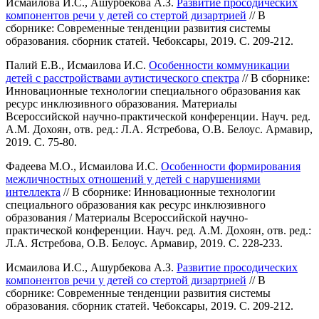
Исмаилова И.С., Ашурбекова А.З.
Развитие просодических
компонентов речи у детей со стертой дизартрией
// В
сборнике: Современные тенденции развития системы
образования. сборник статей. Чебоксары, 2019. С. 209-212.
Палий Е.В., Исмаилова И.С.
Особенности коммуникации
детей с расстройствами аутистического спектра
// В сборнике:
Инновационные технологии специального образования как
ресурс инклюзивного образования. Материалы
Всероссийской научно-практической конференции. Науч. ред.
А.М. Дохоян, отв. ред.: Л.А. Ястребова, О.В. Белоус. Армавир,
2019. С. 75-80.
Фадеева М.О., Исмаилова И.С.
Особенности формирования
межличностных отношений у детей с нарушениями
интеллекта
// В сборнике: Инновационные технологии
специального образования как ресурс инклюзивного
образования / Материалы Всероссийской научно-
практической конференции. Науч. ред. А.М. Дохоян, отв. ред.:
Л.А. Ястребова, О.В. Белоус. Армавир, 2019. С. 228-233.
Исмаилова И.С., Ашурбекова А.З.
Развитие просодических
компонентов речи у детей со стертой дизартрией
// В
сборнике: Современные тенденции развития системы
образования. сборник статей. Чебоксары, 2019. С. 209-212.