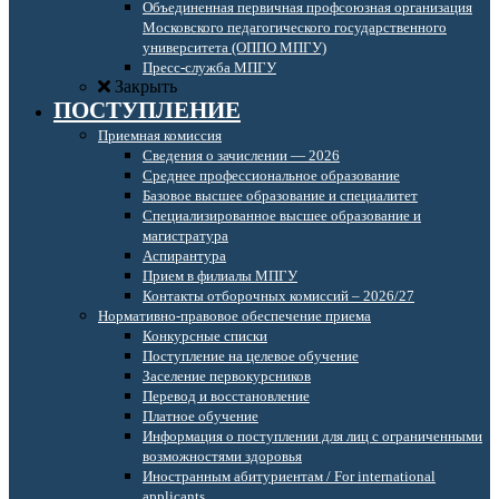
Объединенная первичная профсоюзная организация
Московского педагогического государственного
университета (ОППО МПГУ)
Пресс-служба МПГУ
Закрыть
ПОСТУПЛЕНИЕ
Приемная комиссия
Сведения о зачислении — 2026
Среднее профессиональное образование
Базовое высшее образование и специалитет
Специализированное высшее образование и
магистратура
Аспирантура
Прием в филиалы МПГУ
Контакты отборочных комиссий – 2026/27
Нормативно-правовое обеспечение приема
Конкурсные списки
Поступление на целевое обучение
Заселение первокурсников
Перевод и восстановление
Платное обучение
Информация о поступлении для лиц с ограниченными
возможностями здоровья
Иностранным абитуриентам / For international
applicants