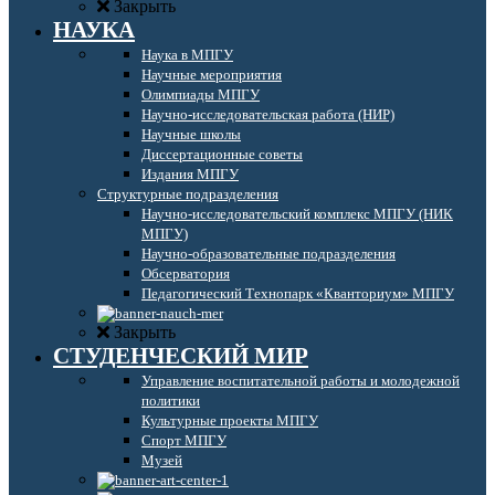
Закрыть
НАУКА
Наука в МПГУ
Научные мероприятия
Олимпиады МПГУ
Научно-исследовательская работа (НИР)
Научные школы
Диссертационные советы
Издания МПГУ
Структурные подразделения
Научно-исследовательский комплекс МПГУ (НИК
МПГУ)
Научно-образовательные подразделения
Обсерватория
Педагогический Технопарк «Кванториум» МПГУ
Закрыть
СТУДЕНЧЕСКИЙ МИР
Управление воспитательной работы и молодежной
политики
Культурные проекты МПГУ
Спорт МПГУ
Музей