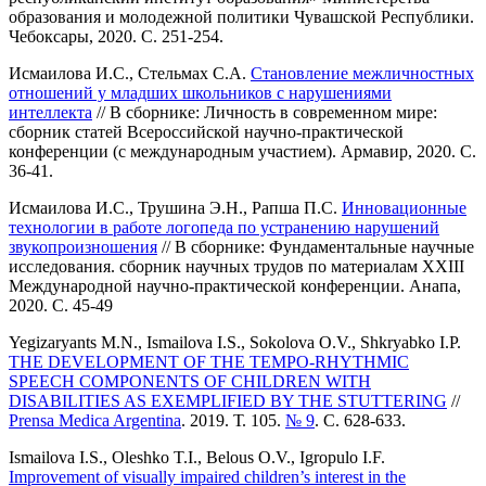
образования и молодежной политики Чувашской Республики.
Чебоксары, 2020. С. 251-254.
Исмаилова И.С., Стельмах С.А.
Становление межличностных
отношений у младших школьников с нарушениями
интеллекта
// В сборнике: Личность в современном мире:
сборник статей Всероссийской научно-практической
конференции (с международным участием). Армавир, 2020. С.
36-41.
Исмаилова И.С., Трушина Э.Н., Рапша П.С.
Инновационные
технологии в работе логопеда по устранению нарушений
звукопроизношения
// В сборнике: Фундаментальные научные
исследования. сборник научных трудов по материалам XXIII
Международной научно-практической конференции. Анапа,
2020. С. 45-49
Yegizaryants M.N., Ismailova I.S., Sokolova O.V., Shkryabko I.P.
THE DEVELOPMENT OF THE TEMPO-RHYTHMIC
SPEECH COMPONENTS OF CHILDREN WITH
DISABILITIES AS EXEMPLIFIED BY THE STUTTERING
//
Prensa Medica Argentina
. 2019. Т. 105.
№ 9
. С. 628-633.
Ismailova I.S., Oleshko T.I., Belous O.V., Igropulo I.F.
Improvement of visually impaired children’s interest in the