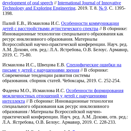
development of oral speech
//
International Journal of Innovative
Technology and Exploring Engineering
. 2019. Т. 8.
№ 9
. С. 1395-
1398.
Палий Е.В., Исмаилова И.С.
Особенности коммуникации
детей с расстройствами аутистического спектра
// В сборнике:
Инновационные технологии специального образования как
ресурс инклюзивного образования. Материалы
Всероссийской научно-практической конференции. Науч. ред.
А.М. Дохоян, отв. ред.: Л.А. Ястребова, О.В. Белоус. Армавир,
2019. С. 75-80.
Исмаилова И.С., Швецова Е.В.
Специфические ошибки на
письме у детей с нарушениями зрения
// В сборнике:
Современные тенденции развития системы
образования. сборник статей. Чебоксары, 2019. С. 252-254.
Фадеева М.О., Исмаилова И.С.
Особенности формирования
межличностных отношений у детей с нарушениями
интеллекта
// В сборнике: Инновационные технологии
специального образования как ресурс инклюзивного
образования / Материалы Всероссийской научно-
практической конференции. Науч. ред. А.М. Дохоян, отв. ред.:
Л.А. Ястребова, О.В. Белоус. Армавир, 2019. С. 228-233.