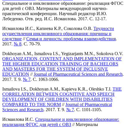
Специальное и инклюзивное образование: реализация ФГОС
для детей с ОВЗ. Материалы международной научно-
практической конференции. Научный редактор И.Ю.
Лебеденко. Отв. ред. И.С. Исмаилова. 2017. С. 12-17.
Исмаилова И.С., Капиева К.Р., Соколова О.В.
Трудности
осуществления инклюзивного образования: причины и
следствие
//
Семья и личность: проблемы взаимодействия
.
2017.
№ 8
. С. 70-79.
Dokhoyan A.M., Ismailova I.S., Yegizarjants M.N., Sokolova O.V.
ORGANIZATION, CONTENT AND IMPLEMENTATION OF
THE HIGHER EDUCATION TRAINING OF BACHELORS
AND MASTERS FOR THE SYSTEM OF INCLUSIVE
EDUCATION
//
Journal of Pharmaceutical Sciences and Research
.
2017. Т. 9.
№ 7
. С. 1063-1066.
Ismailova I.S., Dokhoyan A.M., Kapieva K.R., Oleshko T.I.
THE
CORRELATION BETWEEN COGNITIVE AND SPEECH
DEVELOPMENT OF CHILDREN WITH DISABILITIES
COMPARED TO THE NORM
//
Journal of Pharmaceutical
Sciences and Research
. 2017. Т. 9.
№ 7
. С. 1101-1105.
Исмаилова И.С.
Специальное и инклюзивное образование:
реализация ФГОС для детей с ОВЗ
// Материалы