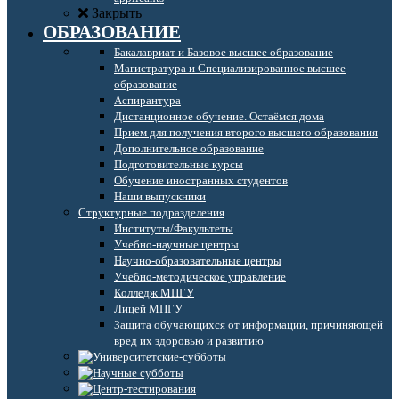
Закрыть
ОБРАЗОВАНИЕ
Бакалавриат и Базовое высшее образование
Магистратура и Специализированное высшее
образование
Аспирантура
Дистанционное обучение. Остаёмся дома
Прием для получения второго высшего образования
Дополнительное образование
Подготовительные курсы
Обучение иностранных студентов
Наши выпускники
Структурные подразделения
Институты/Факультеты
Учебно-научные центры
Научно-образовательные центры
Учебно-методическое управление
Колледж МПГУ
Лицей МПГУ
Защита обучающихся от информации, причиняющей
вред их здоровью и развитию