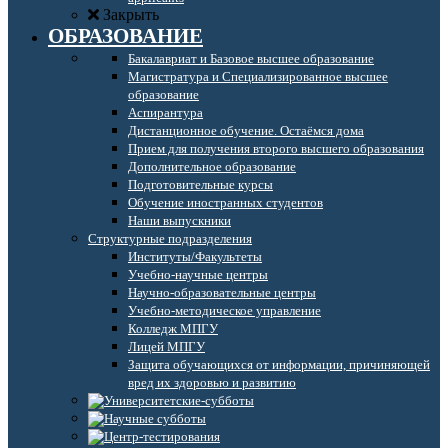
Закрыть
ОБРАЗОВАНИЕ
Бакалавриат и Базовое высшее образование
Магистратура и Специализированное высшее
образование
Аспирантура
Дистанционное обучение. Остаёмся дома
Прием для получения второго высшего образования
Дополнительное образование
Подготовительные курсы
Обучение иностранных студентов
Наши выпускники
Структурные подразделения
Институты/Факультеты
Учебно-научные центры
Научно-образовательные центры
Учебно-методическое управление
Колледж МПГУ
Лицей МПГУ
Защита обучающихся от информации, причиняющей
вред их здоровью и развитию