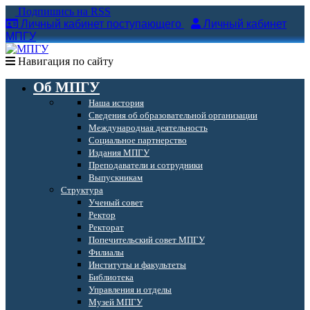
Подпишись на RSS
Личный кабинет поступающего
Личный кабинет
МПГУ
Навигация по сайту
Об МПГУ
Наша история
Сведения об образовательной организации
Международная деятельность
Социальное партнерство
Издания МПГУ
Преподаватели и сотрудники
Выпускникам
Структура
Ученый совет
Ректор
Ректорат
Попечительский совет МПГУ
Филиалы
Институты и факультеты
Библиотека
Управления и отделы
Музей МПГУ