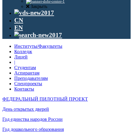
Закрыть
CN
EN
Институты/Факультеты
Колледж
Лицей
|
Студентам
Аспирантам
Преподавателям
Спецпроекты
Контакты
ФЕДЕРАЛЬНЫЙ ПИЛОТНЫЙ ПРОЕКТ
День открытых дверей
Год единства народов России
Год дошкольного образования