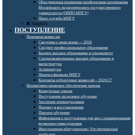
Объединенная первичная профсоюзная организация
Московского педагогического государственного
университета (ОППО МПГУ)
Пресс-служба МПГУ
Закрыть
ПОСТУПЛЕНИЕ
Приемная комиссия
Сведения о зачислении — 2026
Среднее профессиональное образование
Базовое высшее образование и специалитет
Специализированное высшее образование и
магистратура
Аспирантура
Прием в филиалы МПГУ
Контакты отборочных комиссий – 2026/27
Нормативно-правовое обеспечение приема
Конкурсные списки
Поступление на целевое обучение
Заселение первокурсников
Перевод и восстановление
Платное обучение
Информация о поступлении для лиц с ограниченными
возможностями здоровья
Иностранным абитуриентам / For international
applicants