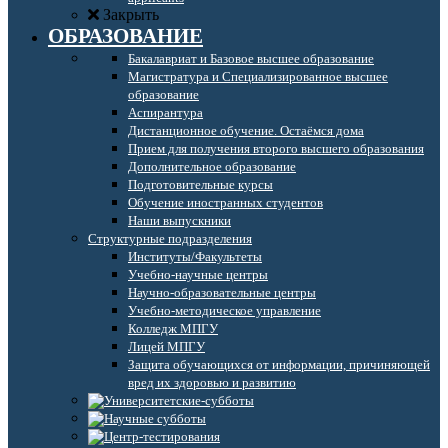
Закрыть
ОБРАЗОВАНИЕ
Бакалавриат и Базовое высшее образование
Магистратура и Специализированное высшее
образование
Аспирантура
Дистанционное обучение. Остаёмся дома
Прием для получения второго высшего образования
Дополнительное образование
Подготовительные курсы
Обучение иностранных студентов
Наши выпускники
Структурные подразделения
Институты/Факультеты
Учебно-научные центры
Научно-образовательные центры
Учебно-методическое управление
Колледж МПГУ
Лицей МПГУ
Защита обучающихся от информации, причиняющей
вред их здоровью и развитию