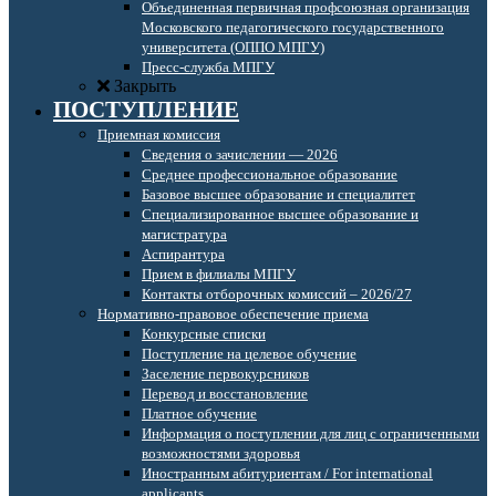
Объединенная первичная профсоюзная организация
Московского педагогического государственного
университета (ОППО МПГУ)
Пресс-служба МПГУ
Закрыть
ПОСТУПЛЕНИЕ
Приемная комиссия
Сведения о зачислении — 2026
Среднее профессиональное образование
Базовое высшее образование и специалитет
Специализированное высшее образование и
магистратура
Аспирантура
Прием в филиалы МПГУ
Контакты отборочных комиссий – 2026/27
Нормативно-правовое обеспечение приема
Конкурсные списки
Поступление на целевое обучение
Заселение первокурсников
Перевод и восстановление
Платное обучение
Информация о поступлении для лиц с ограниченными
возможностями здоровья
Иностранным абитуриентам / For international
applicants