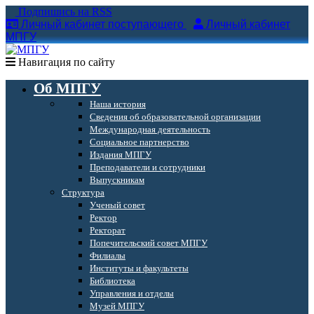
Подпишись на RSS
Личный кабинет поступающего
Личный кабинет
МПГУ
Навигация по сайту
Об МПГУ
Наша история
Сведения об образовательной организации
Международная деятельность
Социальное партнерство
Издания МПГУ
Преподаватели и сотрудники
Выпускникам
Структура
Ученый совет
Ректор
Ректорат
Попечительский совет МПГУ
Филиалы
Институты и факультеты
Библиотека
Управления и отделы
Музей МПГУ