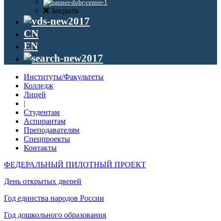
Закрыть
CN
EN
Институты/Факультеты
Колледж
Лицей
|
Студентам
Аспирантам
Преподавателям
Спецпроекты
Контакты
ФЕДЕРАЛЬНЫЙ ПИЛОТНЫЙ ПРОЕКТ
День открытых дверей
Год единства народов России
Год дошкольного образования