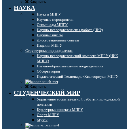
Закрыть
НАУКА
Наука в МПГУ
Научные мероприятия
Олимпиады МПГУ
Научно-исследовательская работа (НИР)
Научные школы
Диссертационные советы
Издания МПГУ
Структурные подразделения
Научно-исследовательский комплекс МПГУ (НИК
МПГУ)
Научно-образовательные подразделения
Обсерватория
Педагогический Технопарк «Кванториум» МПГУ
Закрыть
СТУДЕНЧЕСКИЙ МИР
Управление воспитательной работы и молодежной
политики
Культурные проекты МПГУ
Спорт МПГУ
Музей