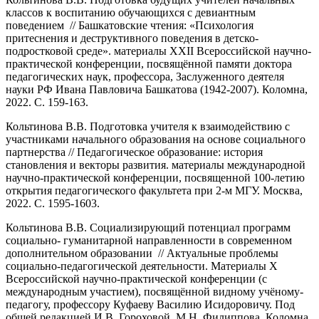
классов к воспитанию обучающихся с девиантным
поведением // Башкатовские чтения: «Психология
притеснения и деструктивного поведения в детско-
подростковой среде». материалы XXII Всероссийской научно-
практической конференции, посвящённой памяти доктора
педагогических наук, профессора, Заслуженного деятеля
науки РФ Ивана Павловича Башкатова (1942-2007). Коломна,
2022. С. 159-163.
Кольтинова В.В. Подготовка учителя к взаимодействию с
участниками начального образования на основе социального
партнерства // Педагогическое образование: история
становления и векторы развития. материалы международной
научно-практической конференции, посвященной 100-летию
открытия педагогического факультета при 2-м МГУ. Москва,
2022. С. 1595-1603.
Кольтинова В.В. Социализирующий потенциал программ
социально- гуманитарной направленности в современном
дополнительном образовании // Актуальные проблемы
социально-педагогической деятельности. Материалы X
Всероссийской научно-практической конференции (с
международным участием), посвящённой видному учёному-
педагогу, профессору Куфаеву Василию Исидоровичу. Под
общей редакцией И.В. Гороховой, М.Н. Филиппова. Коломна,