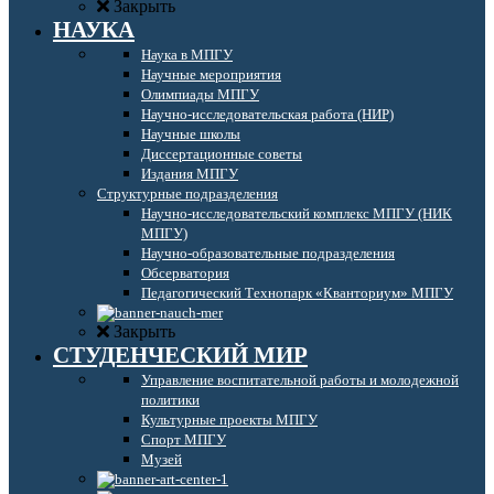
Закрыть
НАУКА
Наука в МПГУ
Научные мероприятия
Олимпиады МПГУ
Научно-исследовательская работа (НИР)
Научные школы
Диссертационные советы
Издания МПГУ
Структурные подразделения
Научно-исследовательский комплекс МПГУ (НИК
МПГУ)
Научно-образовательные подразделения
Обсерватория
Педагогический Технопарк «Кванториум» МПГУ
Закрыть
СТУДЕНЧЕСКИЙ МИР
Управление воспитательной работы и молодежной
политики
Культурные проекты МПГУ
Спорт МПГУ
Музей