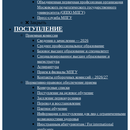
Объединенная первичная профсоюзная организация
Московского педагогического государственного
университета (ОППО МПГУ)
Пресс-служба МПГУ
Закрыть
ПОСТУПЛЕНИЕ
Приемная комиссия
Сведения о зачислении — 2026
Среднее профессиональное образование
Базовое высшее образование и специалитет
Специализированное высшее образование и
магистратура
Аспирантура
Прием в филиалы МПГУ
Контакты отборочных комиссий – 2026/27
Нормативно-правовое обеспечение приема
Конкурсные списки
Поступление на целевое обучение
Заселение первокурсников
Перевод и восстановление
Платное обучение
Информация о поступлении для лиц с ограниченными
возможностями здоровья
Иностранным абитуриентам / For international
applicants