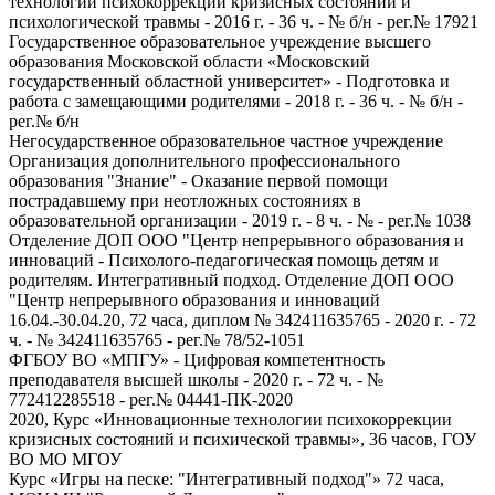
технологии психокоррекции кризисных состояний и
психологической травмы - 2016 г. - 36 ч. - № б/н - рег.№ 17921
Государственное образовательное учреждение высшего
образования Московской области «Московский
государственный областной университет» - Подготовка и
работа с замещающими родителями - 2018 г. - 36 ч. - № б/н -
рег.№ б/н
Негосударственное образовательное частное учреждение
Организация дополнительного профессионального
образования "Знание" - Оказание первой помощи
пострадавшему при неотложных состояниях в
образовательной организации - 2019 г. - 8 ч. - № - рег.№ 1038
Отделение ДОП ООО "Центр непрерывного образования и
инноваций - Психолого-педагогическая помощь детям и
родителям. Интегративный подход. Отделение ДОП ООО
"Центр непрерывного образования и инноваций
16.04.-30.04.20, 72 часа, диплом № 342411635765 - 2020 г. - 72
ч. - № 342411635765 - рег.№ 78/52-1051
ФГБОУ ВО «МПГУ» - Цифровая компетентность
преподавателя высшей школы - 2020 г. - 72 ч. - №
772412285518 - рег.№ 04441-ПК-2020
2020, Курс «Инновационные технологии психокоррекции
кризисных состояний и психической травмы», 36 часов, ГОУ
ВО МО МГОУ
Курс «Игры на песке: "Интегративный подход"» 72 часа,