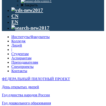
Закрыть
CN
EN
Институты/Факультеты
Колледж
Лицей
|
Студентам
Аспирантам
Преподавателям
Спецпроекты
Контакты
ФЕДЕРАЛЬНЫЙ ПИЛОТНЫЙ ПРОЕКТ
День открытых дверей
Год единства народов России
Год дошкольного образования