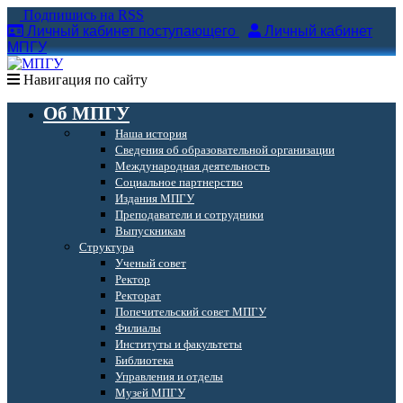
Подпишись на RSS
Личный кабинет поступающего
Личный кабинет
МПГУ
Навигация по сайту
Об МПГУ
Наша история
Сведения об образовательной организации
Международная деятельность
Социальное партнерство
Издания МПГУ
Преподаватели и сотрудники
Выпускникам
Структура
Ученый совет
Ректор
Ректорат
Попечительский совет МПГУ
Филиалы
Институты и факультеты
Библиотека
Управления и отделы
Музей МПГУ