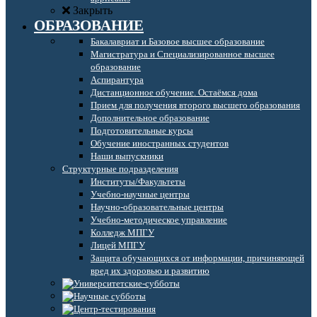
Закрыть
ОБРАЗОВАНИЕ
Бакалавриат и Базовое высшее образование
Магистратура и Специализированное высшее
образование
Аспирантура
Дистанционное обучение. Остаёмся дома
Прием для получения второго высшего образования
Дополнительное образование
Подготовительные курсы
Обучение иностранных студентов
Наши выпускники
Структурные подразделения
Институты/Факультеты
Учебно-научные центры
Научно-образовательные центры
Учебно-методическое управление
Колледж МПГУ
Лицей МПГУ
Защита обучающихся от информации, причиняющей
вред их здоровью и развитию