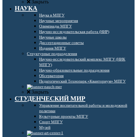
Закрыть
НАУКА
Наука в МПГУ
Научные мероприятия
Олимпиады МПГУ
Научно-исследовательская работа (НИР)
Научные школы
Диссертационные советы
Издания МПГУ
Структурные подразделения
Научно-исследовательский комплекс МПГУ (НИК
МПГУ)
Научно-образовательные подразделения
Обсерватория
Педагогический Технопарк «Кванториум» МПГУ
Закрыть
СТУДЕНЧЕСКИЙ МИР
Управление воспитательной работы и молодежной
политики
Культурные проекты МПГУ
Спорт МПГУ
Музей