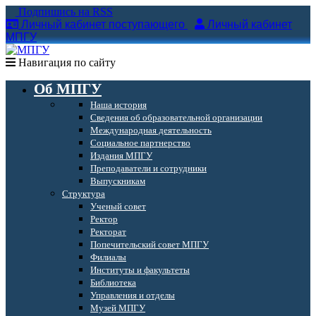
Подпишись на RSS
Личный кабинет поступающего
Личный кабинет
МПГУ
Навигация по сайту
Об МПГУ
Наша история
Сведения об образовательной организации
Международная деятельность
Социальное партнерство
Издания МПГУ
Преподаватели и сотрудники
Выпускникам
Структура
Ученый совет
Ректор
Ректорат
Попечительский совет МПГУ
Филиалы
Институты и факультеты
Библиотека
Управления и отделы
Музей МПГУ