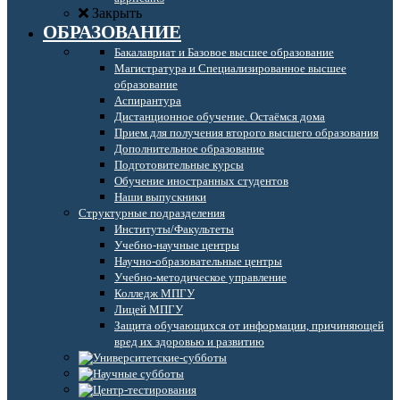
Закрыть
ОБРАЗОВАНИЕ
Бакалавриат и Базовое высшее образование
Магистратура и Специализированное высшее
образование
Аспирантура
Дистанционное обучение. Остаёмся дома
Прием для получения второго высшего образования
Дополнительное образование
Подготовительные курсы
Обучение иностранных студентов
Наши выпускники
Структурные подразделения
Институты/Факультеты
Учебно-научные центры
Научно-образовательные центры
Учебно-методическое управление
Колледж МПГУ
Лицей МПГУ
Защита обучающихся от информации, причиняющей
вред их здоровью и развитию