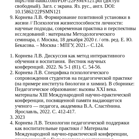
https://mir-nauki.com/PDF/22PSMN121.pdf (доступ
свободный). Загл. с экрана. Яз. рус., англ. DOI:
10.15862/22PSMN121
Корнева Л.В. Формирование позитивной установки в
жизни // Психология жизнеспособности личности:
научные подходы, современная практика и перспективы
исследований : материалы Методологического
семинара, г. Москва, 18 декабря 2020 г. / отв. ред. Е. Ю.
Бекасова. – Москва : МПГУ, 2021.– С.124.
Корнева Л.В. Дискуссия как метод интерактивного
обучения и воспитания. Вестник научных
конференций. 2022. № 5-1 (81). С. 54-56.
Корнева Л.В. Специфика психологического
сопровождения студентов на педагогической практике
(на примере института биологии и химии). В сборнике:
Педагогическое образование: вызовы XXI века.
материалы XIII Международной научно-практической
конференции, посвященной памяти выдающегося
ученого — педагога, академика В.А. Сластёнина.
Ярославль, 2022. С. 412-417.
2023
Корнева Л.В. Технологии педагогической поддержки
как воспитательные практики // Материалы
Международной научно-практической конференции,