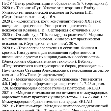
ГБОУ "Центр реабилитации и образования № 7. (сертификат).
2020 г. - Тренинг «Путь Успеха: от выгорания к Взлёту!»
Университет практической психологии Козлова Н.И.
(Сертификат с отличием) . 16 ч.
2020 г. - «Консультант, коуч, консультант-тренер ХХI века:
введение в профессию». Университет практической
психологии Козлова Н.И. (Сертификат с отличием). 30 ч.
2020 г - Он-лайн курс "Школа мудрых родителей" Марины
Константиновны Смирновой. Университет практической
психологии. (Сертификат с отличием). 30 ч.
2020 г. - «Технологии вовлечения в обучении. Фишки и
крючки. Инструменты для повышения эффективности
школьников с учетом их индивидуальных особенностей».
(Электронные образовательные технологи). Вебинар:
«Педагогического конструкторского бюро», руководитель -
Прутченкова Светлана Александровна, генеральный директор
компании NewTutor. (свидетельство).
2021 г - Международная онлайн-стажировка "Университет
4.0. Цифровая трансформация университетов" . 7-23 апреля.
72ч. Международная образовательная платформа SKLAD
2021 г - «Модели и технологии воспитания в международных
образовательных практиках университетов». 13 – 25 мая Ч.72.
Международная образовательная платформа SKLAD
2021 г - Интенсив-курс "Методики психолого-педагогической
диагностики детей. 16 – 31 августа 72 ч. Международная