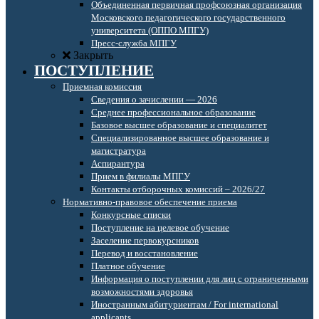
Объединенная первичная профсоюзная организация
Московского педагогического государственного
университета (ОППО МПГУ)
Пресс-служба МПГУ
Закрыть
ПОСТУПЛЕНИЕ
Приемная комиссия
Сведения о зачислении — 2026
Среднее профессиональное образование
Базовое высшее образование и специалитет
Специализированное высшее образование и
магистратура
Аспирантура
Прием в филиалы МПГУ
Контакты отборочных комиссий – 2026/27
Нормативно-правовое обеспечение приема
Конкурсные списки
Поступление на целевое обучение
Заселение первокурсников
Перевод и восстановление
Платное обучение
Информация о поступлении для лиц с ограниченными
возможностями здоровья
Иностранным абитуриентам / For international
applicants