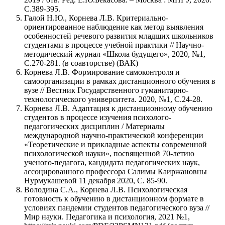
С.389-395.
Галой Н.Ю., Корнева Л.В. Критериально-
ориентированное наблюдение как метод выявления
особенностей речевого развития младших школьников
студентами в процессе учебной практики // Научно-
методический журнал «Школа будущего», 2020, №1,
С.270-281. (в соавторстве) (ВАК)
Корнева Л.В. Формирование самоконтроля и
самоорганизации в рамках дистанционного обучения в
вузе // Вестник Государственного гуманитарно-
технологического университета. 2020, №1, С.24-28.
Корнева Л.В. Адаптация к дистанционному обучению
студентов в процессе изучения психолого-
педагогических дисциплин / Материалы
международной научно-практической конференции
«Теоретические и прикладные аспекты современной
психологической науки», посвященной 70-летию
ученого-педагога, кандидата педагогических наук,
ассоцированного профессора Салимы Каиржановны
Нурмукашевой 11 декабря 2020, С. 85-90.
Володина С.А., Корнева Л.В. Психологическая
готовность к обучению в дистанционном формате в
условиях пандемии студентов педагогического вуза //
Мир науки. Педагогика и психология, 2021 №1,