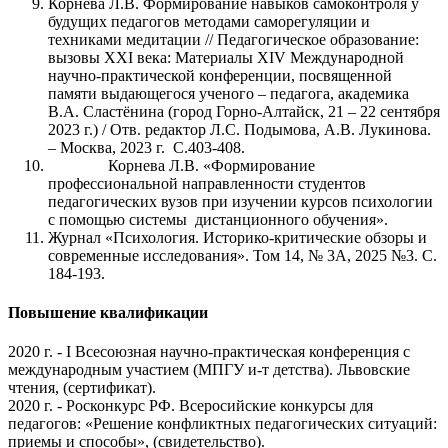
Корнева Л.В. Формирование навыков самоконтроля у
будущих педагогов методами саморегуляции и
техниками медитации // Педагогическое образование:
вызовы XXI века: Материалы XIV Международной
научно-практической конференции, посвященной
памяти выдающегося ученого – педагога, академика
В.А. Сластёнина (город Горно-Алтайск, 21 – 22 сентября
2023 г.) / Отв. редактор Л.С. Подымова, А.В. Лукинова.
– Москва, 2023 г. С.403-408.
Корнева Л.В. «Формирование
профессиональной направленности студентов
педагогических вузов при изучении курсов психологии
с помощью системы дистанционного обучения».
Журнал «Психология. Историко-критические обзоры и
современные исследования». Том 14, № 3A, 2025 №3. С.
184-193.
Повышение квалификации
2020 г. - I Всесоюзная научно-практическая конференция с
международным участием (МПГУ и-т детства). Львовские
чтения, (сертификат).
2020 г. - Росконкурс РФ. Всеросийские конкурсы для
педагогов: «Решение конфликтных педагогических ситуаций:
приемы и способы», (свидетельство).