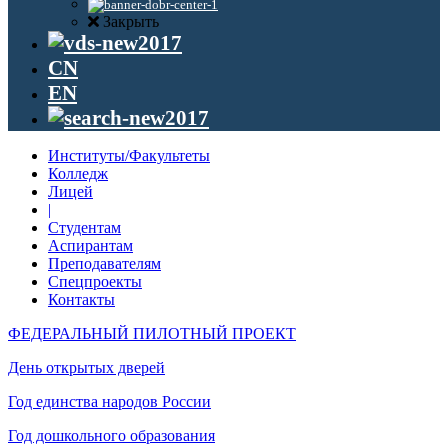
Закрыть
CN
EN
Институты/Факультеты
Колледж
Лицей
|
Студентам
Аспирантам
Преподавателям
Спецпроекты
Контакты
ФЕДЕРАЛЬНЫЙ ПИЛОТНЫЙ ПРОЕКТ
День открытых дверей
Год единства народов России
Год дошкольного образования