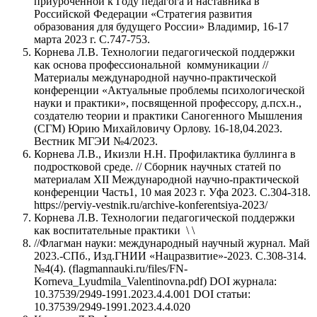
приуроченной к Году педагога и наставника в
Российской Федерации «Стратегия развития
образования для будущего России» Владимир, 16-17
марта 2023 г. С.747-753.
Корнева Л.В. Технологии педагогической поддержки
как основа профессиональной коммуникации //
Материалы международной научно-практической
конференции «Актуальные проблемы психологической
науки и практики», посвященной профессору, д.псх.н.,
создателю теории и практики Саногенного Мышления
(СГМ) Юрию Михайловичу Орлову. 16-18,04.2023.
Вестник МГЭИ №4/2023.
Корнева Л.В., Икизли Н.Н. Профилактика буллинга в
подростковой среде. // Сборник научных статей по
материалам XII Международной научно-практической
конференции Часть1, 10 мая 2023 г. Уфа 2023. С.304-318.
https://perviy-vestnik.ru/archive-konferentsiya-2023/
Корнева Л.В. Технологии педагогической поддержки
как воспитательные практики \ \
//Флагман науки: международный научный журнал. Май
2023.-СПб., Изд.ГНИИ «Нацразвитие»-2023. С.308-314.
№4(4). (flagmannauki.ru/files/FN-
Korneva_Lyudmila_Valentinovna.pdf) DOI журнала:
10.37539/2949-1991.2023.4.4.001 DOI статьи:
10.37539/2949-1991.2023.4.4.020