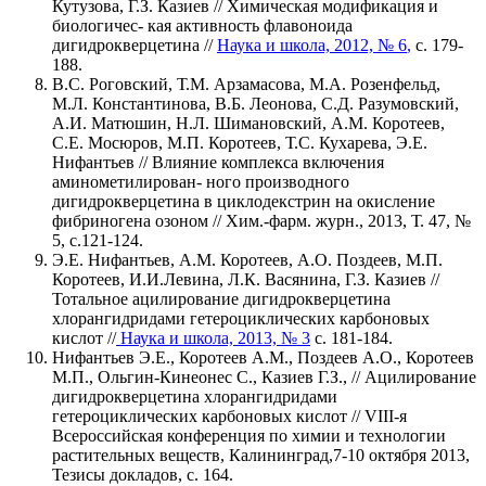
Кутузова, Г.З. Казиев // Химическая модификация и
биологичес- кая активность флавоноида
дигидрокверцетина //
Наука и школа, 2012, № 6
,
с. 179-
188.
В.С. Роговский, Т.М. Арзамасова, М.А. Розенфельд,
М.Л. Константинова, В.Б. Леонова, С.Д. Разумовский,
А.И. Матюшин, Н.Л. Шимановский, А.М. Коротеев,
С.Е. Мосюров, М.П. Коротеев, Т.С. Кухарева, Э.Е.
Нифантьев // Влияние комплекса включения
аминометилирован- ного производного
дигидрокверцетина в циклодекстрин на окисление
фибриногена озоном // Хим.-фарм. журн., 2013, Т. 47, №
5, с.121-124.
Э.Е. Нифантьев, А.М. Коротеев, А.О. Поздеев, М.П.
Коротеев, И.И.Левина, Л.К. Васянина, Г.З. Казиев //
Тотальное ацилирование дигидрокверцетина
хлорангидридами гетероциклических карбоновых
кислот //
Наука и школа, 2013, № 3
с. 181-184.
Нифантьев Э.Е., Коротеев А.М., Поздеев А.О., Коротеев
М.П., Ольгин-Кинеонес С., Казиев Г.З., // Ацилирование
дигидрокверцетина хлорангидридами
гетероциклических карбоновых кислот // VIII-я
Всероссийская конференция по химии и технологии
растительных веществ, Калининград,7-10 октября 2013,
Тезисы докладов, с. 164.