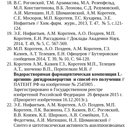
В.С. Роговский, Т.М. Арзамасова, М.А. Розенфельд,
М.Л. Константинова, В.Б. Леонова, С.Д. Разумовский,
А.И. Матюшин, Н.Л. Шимановский, А.М. Коротеев,
С.Е. Мосюров, М.П. Коротеев, Т.С. Кухарева, Э.Е.
Нифантьев // Хим.-фарм. журн., 2013, Т. 47, № 5, с.121-
124.
Э.Е. Нифантьев, А.М. Коротеев, А.О. Поздеев, М.П.
Коротеев, Е.Н. Рассадкина // Доклады Академии Наук.
2014, Т. 49, № 5, С. 567-569.
М.П. Коротеев, А.О. Поздеев, А.М. Коротеев, Г.З.
Казиев, А.Т. Телешев, Е.Н. Офицеров // Бутлеровские
сообщения 2014, Т. 39, № 10, С. 94-120.
Коротеев А.М., Казиев Г.З., Коротеев М.П., Телешев
А.Т., зинченко В.П., Перепелкин М.В.
//
Водорастворимая фармацевтическая композиция L-
аргинин- дигидрокверцетин и способ его получения //
ПАТЕНТ РФ на изобретение № 2545905 .
Зарегистрировано в Государственном реестре
изобретений Российской Федерации 26 февраля 2015 г.
(Приоритет изобретения 16.12.2013г.).
Э.Е. Нифантьев, А.М. Коротеев, А.О. Поздеев, М.П.
Коротеев, Л.К. Васянина, Г.З. Казиев, В.С. Роговский,
В.В. Князев, К.Е. Широких, А.В. Семейкин, Т.А.
Федотчева, А.И. Матюшин, Н.Л. Шимановский //
Синтез и цитотоксическая активность ацилпроизводных