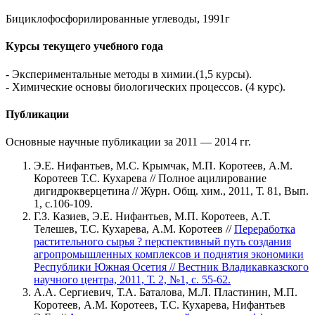
Бициклофосфорилированные углеводы, 1991г
Курсы текущего учебного года
- Экспериментальные методы в химии.(1,5 курсы).
- Химические основы биологических процессов. (4 курс).
Публикации
Основные научные публикации за 2011 — 2014 гг.
Э.Е. Нифантьев, М.С. Крымчак, М.П. Коротеев, А.М.
Коротеев Т.С. Кухарева // Полное ацилирование
дигидрокверцетина // Журн. Общ. хим., 2011, Т. 81, Вып.
1, с.106-109.
Г.З. Казиев, Э.Е. Нифантьев, М.П. Коротеев, А.Т.
Телешев, Т.С. Кухарева, А.М. Коротеев //
Переработка
растительного сырья ? перспективный путь создания
агропромышленных комплексов и поднятия экономики
Республики Южная Осетия // Вестник Владикавказского
научного центра, 2011, Т. 2, №1, с. 55-62.
А.А. Сергиевич, Т.А. Баталова, М.Л. Пластинин, М.П.
Коротеев, А.М. Коротеев, Т.С. Кухарева, Нифантьев