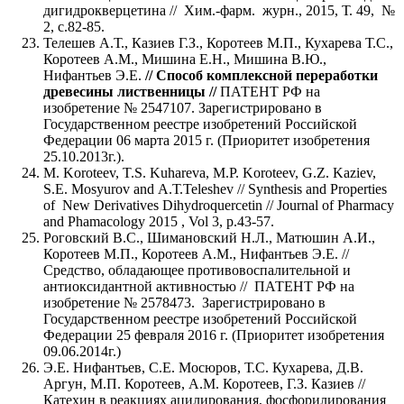
дигидрокверцетина // Хим.-фарм. журн., 2015, Т. 49, №
2, с.82-85.
Телешев А.Т., Казиев Г.З., Коротеев М.П., Кухарева Т.С.,
Коротеев А.М., Мишина Е.Н., Мишина В.Ю.,
Нифантьев Э.Е.
// Способ комплексной переработки
древесины лиственницы //
ПАТЕНТ РФ на
изобретение № 2547107. Зарегистрировано в
Государственном реестре изобретений Российской
Федерации 06 марта 2015 г. (Приоритет изобретения
25.10.2013г.).
M. Koroteev, T.S. Kuhareva, M.P. Koroteev, G.Z. Kaziev,
S.E. Mosyurov and А.Т.Теleshev // Synthesis and Properties
of New Derivatives
Dihydroquercetin
//
Journal of Pharmacy
and Phamacology 2015 , Vol 3, p.43-57.
Роговский В.С., Шимановский Н.Л., Матюшин А.И.,
Коротеев М.П., Коротеев А.М., Нифантьев Э.Е. //
Средство, обладающее противовоспалительной и
антиоксидантной активностью // ПАТЕНТ РФ на
изобретение № 2578473. Зарегистрировано в
Государственном реестре изобретений Российской
Федерации 25 февраля 2016 г. (Приоритет изобретения
09.06.2014г.)
Э.Е. Нифантьев, С.Е. Мосюров, Т.С. Кухарева, Д.В.
Аргун, М.П. Коротеев, А.М. Коротеев, Г.З. Казиев //
Катехин в реакциях ацилирования, фосфорилирования