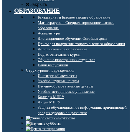
Закрыть
ОБРАЗОВАНИЕ
Бакалавриат и Базовое высшее образование
Магистратура и Специализированное высшее
образование
Аспирантура
Дистанционное обучение. Остаёмся дома
Прием для получения второго высшего образования
Дополнительное образование
Подготовительные курсы
Обучение иностранных студентов
Наши выпускники
Структурные подразделения
Институты/Факультеты
Учебно-научные центры
Научно-образовательные центры
Учебно-методическое управление
Колледж МПГУ
Лицей МПГУ
Защита обучающихся от информации, причиняющей
вред их здоровью и развитию