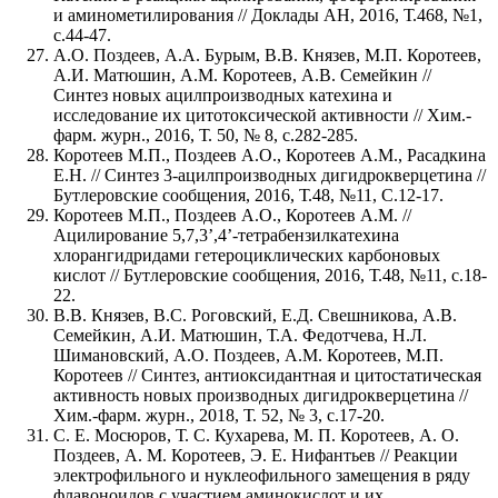
и аминометилирования // Доклады АН, 2016, Т.468, №1,
с.44-47.
А.О. Поздеев, А.А. Бурым, В.В. Князев, М.П. Коротеев,
А.И. Матюшин, А.М. Коротеев, А.В. Семейкин //
Синтез новых ацилпроизводных катехина и
исследование их цитотоксической активности // Хим.-
фарм. журн., 2016, Т. 50, № 8, с.282-285.
Коротеев М.П., Поздеев А.О., Коротеев А.М., Расадкина
Е.Н. // Синтез 3-ацилпроизводных дигидрокверцетина //
Бутлеровские сообщения, 2016, Т.48, №11, С.12-17.
Коротеев М.П., Поздеев А.О., Коротеев А.М. //
Ацилирование 5,7,3’,4’-тетрабензилкатехина
хлорангидридами гетероциклических карбоновых
кислот // Бутлеровские сообщения, 2016, Т.48, №11, с.18-
22.
В.В. Князев, В.С. Роговский, Е.Д. Свешникова, А.В.
Семейкин, А.И. Матюшин, Т.А. Федотчева, Н.Л.
Шимановский, А.О. Поздеев, А.М. Коротеев, М.П.
Коротеев // Синтез, антиоксидантная и цитостатическая
активность новых производных дигидрокверцетина //
Хим.-фарм. журн., 2018, Т. 52, № 3, с.17-20.
С. Е. Мосюров, Т. С. Кухарева, М. П. Коротеев, А. О.
Поздеев, А. М. Коротеев, Э. Е. Нифантьев // Реакции
электрофильного и нуклеофильного замещения в ряду
флавоноидов с участием аминокислот и их