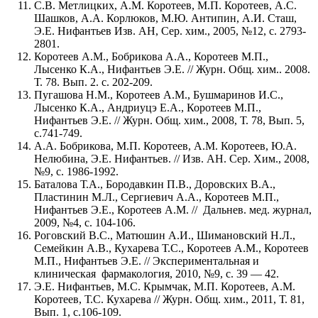
С.В. Метлицких, А.М. Коротеев, М.П. Коротеев, А.С.
Шашков, А.А. Корлюков, М.Ю. Антипин, А.И. Сташ,
Э.Е. Нифантьев Изв. АН, Сер. хим., 2005, №12, с. 2793-
2801.
Коротеев А.М., Бобрикова А.А., Коротеев М.П.,
Лысенко К.А., Нифантьев Э.Е. // Журн. Общ. хим.. 2008.
Т. 78. Вып. 2. с. 202-209.
Пугашова Н.М., Коротеев А.М., Бушмаринов И.С.,
Лысенко К.А., Андриуцэ Е.А., Коротеев М.П.,
Нифантьев Э.Е. // Журн. Общ. хим., 2008, Т. 78, Вып. 5,
с.741-749.
А.А. Бобрикова, М.П. Коротеев, А.М. Коротеев, Ю.А.
Нелюбина, Э.Е. Нифантьев. // Изв. АН. Сер. Хим., 2008,
№9, с. 1986-1992.
Баталова Т.А., Бородавкин П.В., Доровских В.А.,
Пластинин М.Л., Сергиевич А.А., Коротеев М.П.,
Нифантьев Э.Е., Коротеев А.М. // Дальнев. мед. журнал,
2009, №4, с. 104-106.
Роговский В.С., Матюшин А.И., Шимановский Н.Л.,
Семейкин А.В., Кухарева Т.С., Коротеев А.М., Коротеев
М.П., Нифантьев Э.Е. // Экспериментальная и
клиническая фармакология, 2010, №9, с. 39 — 42.
Э.Е. Нифантьев, М.С. Крымчак, М.П. Коротеев, А.М.
Коротеев, Т.С. Кухарева // Журн. Общ. хим., 2011, Т. 81,
Вып. 1, с.106-109.