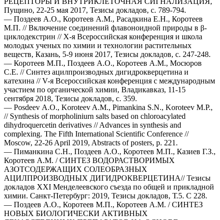
РЕЦЕПТОРЫ И ВНУТРИКЛЕТОЧНАЯ СИГНАЛИЗАЦИЯ,
Пущино, 22-25 мая 2017, Тезисы докладов, с. 789-794.
— Поздеев А.О., Коротеев А.М., Расадкина Е.Н., Коротеев
М.П. // Включение соединений флавоноидной природы в β-
циклодекстрин // Х-я Всероссийская конференция и школа
молодых ученых по химии и технологии растительных
веществ, Казань, 5-9 июня 2017, Тезисы докладов, с. 247-248.
— Коротеев М.П., Поздеев А.О., Коротеев А.М., Мосюров
С.Е. // Синтез ацилпроизводных дигидрокверцетина и
катехина // V-я Всероссийская конференция с международным
участием по органической химии, Владикавказ, 11-15
сентября 2018, Тезисы докладов, с. 359.
— Posdeev А.О., Koroteev A.M., Pimankina S.N., Koroteev M.P.,
// Synthesis of morpholiniurn salts based on chlоrоасуlаted
dihydroquercetin derivatives // Advances in synthesis and
complexing. The Fifth International Scientific Conference //
Моsсоw, 22-26 April 2019, Abstracts of posters, p. 221.
— Пиманкина С.Н., Поздеев А.О., Коротеев М.П., Казиев Г.З.,
Коротеев А.М. / СИНТЕЗ ВОДОРАСТВОРИМЫХ
АЗОТСОДЕРЖАЩИХ СОЛЕОБРАЗНЫХ
АЦИЛПРОИЗВОДНЫХ ДИГИДРОКВЕРЦЕТИНА// Тезисы
докладов XXI Менделеевского съезда по общей и прикладной
химии. Санкт-Петербург: 2019, Тезисы докладов, Т.5. С 228.
— Поздеев А.О., Коротеев М.П., Коротеев А.М. / СИНТЕЗ
НОВЫХ БИОЛОГИЧЕСКИ АКТИВНЫХ