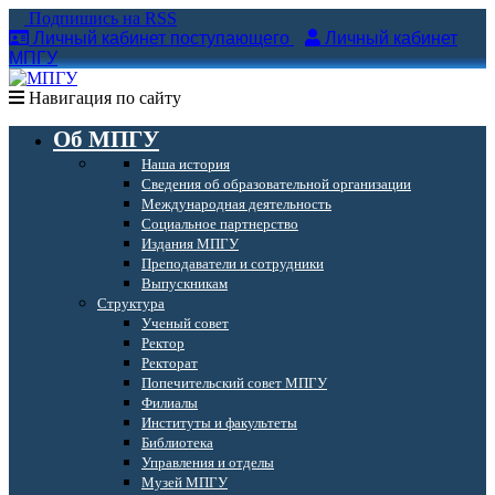
Подпишись на RSS
Личный кабинет поступающего
Личный кабинет
МПГУ
Навигация по сайту
Об МПГУ
Наша история
Сведения об образовательной организации
Международная деятельность
Социальное партнерство
Издания МПГУ
Преподаватели и сотрудники
Выпускникам
Структура
Ученый совет
Ректор
Ректорат
Попечительский совет МПГУ
Филиалы
Институты и факультеты
Библиотека
Управления и отделы
Музей МПГУ