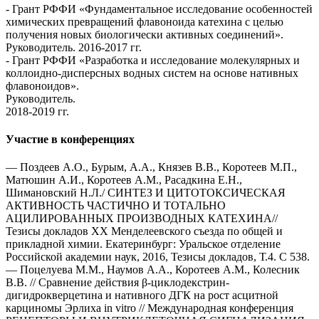
- Грант РФФИ «Фундаментальное исследование особенностей
химических превращений флавоноида катехина с целью
получения новых биологически активных соединений».
Руководитель. 2016-2017 гг.
- Грант РФФИ «Разработка и исследование молекулярных и
коллоидно-дисперсных водных систем на основе нативных
флавоноидов».
Руководитель.
2018-2019 гг.
Участие в конференциях
— Поздеев А.О., Бурым, А.А., Князев В.В., Коротеев М.П.,
Матюшин А.И., Коротеев А.М., Расадкина Е.Н.,
Шимановский Н.Л./ СИНТЕЗ И ЦИТОТОКСИЧЕСКАЯ
АКТИВНОСТЬ ЧАСТИЧНО И ТОТАЛЬНО
АЦИЛИРОВАННЫХ ПРОИЗВОДНЫХ КАТЕХИНА//
Тезисы докладов XX Менделеевского съезда по общей и
прикладной химии. Екатеринбург: Уральское отделение
Российской академии наук, 2016, Тезисы докладов, Т.4. С 538.
— Поцелуева М.М., Наумов А.А., Коротеев А.М., Колесник
В.В. // Сравнение действия β-циклодекстрин-
дигидрокверцетина и нативного ДГК на рост асцитной
карциномы Эрлиха in vitro // Международная конференция