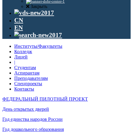
Закрыть
CN
EN
Институты/Факультеты
Колледж
Лицей
|
Студентам
Аспирантам
Преподавателям
Спецпроекты
Контакты
ФЕДЕРАЛЬНЫЙ ПИЛОТНЫЙ ПРОЕКТ
День открытых дверей
Год единства народов России
Год дошкольного образования