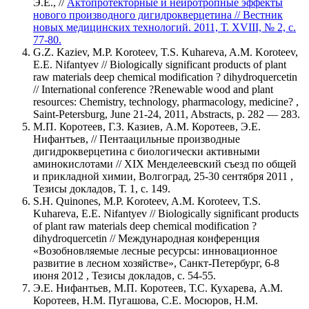
Э.Е., //
Актопротекторные и нейротропные эффекты
нового производного дигидрокверцетина // Вестник
новых медицинских технологий. 2011, Т. XVIII, № 2, с.
77-80.
G.Z. Kaziev, M.P. Koroteev, T.S. Kuhareva, A.M. Koroteev,
E.E. Nifantyev // Biologically significant products of plant
raw materials deep chemical modification ? dihydroquercetin
// International conference ?Renewable wood and plant
resources: Chemistry, technology, pharmacology, medicine? ,
Saint-Petersburg, June 21-24, 2011, Abstracts, p. 282 — 283.
М.П. Коротеев, Г.З. Казиев, А.М. Коротеев, Э.Е.
Нифантьев, // Пентаацильные производные
дигидрокверцетина с биологически активными
аминокислотами // XIX Менделеевский съезд по общей
и прикладной химии, Волгоград, 25-30 сентября 2011 ,
Тезисы докладов, Т. 1, с. 149.
S.H. Quinones, M.P. Koroteev, A.M. Koroteev, T.S.
Kuhareva, E.E. Nifantyev // Biologically significant products
of plant raw materials deep chemical modification ?
dihydroquercetin // Международная конференция
«Возобновляемые лесные ресурсы: инновационное
развитие в лесном хозяйстве», Санкт-Петербург, 6-8
июня 2012 , Тезисы докладов, с. 54-55.
Э.Е. Нифантьев, М.П. Коротеев, Т.С. Кухарева, А.М.
Коротеев, Н.М. Пугашова, С.Е. Мосюров, Н.М.