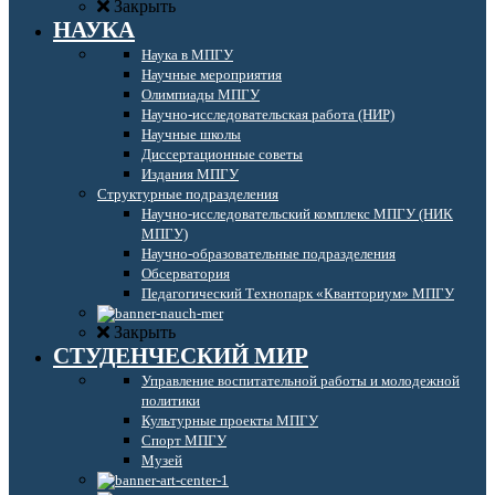
Закрыть
НАУКА
Наука в МПГУ
Научные мероприятия
Олимпиады МПГУ
Научно-исследовательская работа (НИР)
Научные школы
Диссертационные советы
Издания МПГУ
Структурные подразделения
Научно-исследовательский комплекс МПГУ (НИК
МПГУ)
Научно-образовательные подразделения
Обсерватория
Педагогический Технопарк «Кванториум» МПГУ
Закрыть
СТУДЕНЧЕСКИЙ МИР
Управление воспитательной работы и молодежной
политики
Культурные проекты МПГУ
Спорт МПГУ
Музей