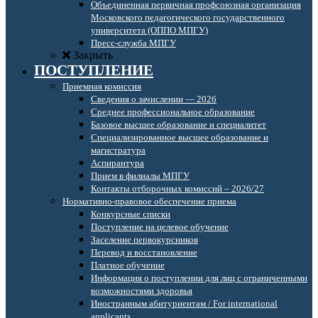
Объединенная первичная профсоюзная организация
Московского педагогического государственного
университета (ОППО МПГУ)
Пресс-служба МПГУ
Закрыть
ПОСТУПЛЕНИЕ
Приемная комиссия
Сведения о зачислении — 2026
Среднее профессиональное образование
Базовое высшее образование и специалитет
Специализированное высшее образование и
магистратура
Аспирантура
Прием в филиалы МПГУ
Контакты отборочных комиссий – 2026/27
Нормативно-правовое обеспечение приема
Конкурсные списки
Поступление на целевое обучение
Заселение первокурсников
Перевод и восстановление
Платное обучение
Информация о поступлении для лиц с ограниченными
возможностями здоровья
Иностранным абитуриентам / For international
applicants