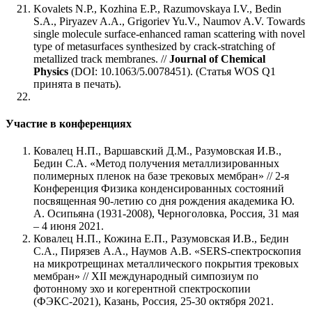
Kovalets N.P., Kozhina E.P., Razumovskaya I.V., Bedin
S.A., Piryazev A.A., Grigoriev Yu.V., Naumov A.V. Towards
single molecule surface-enhanced raman scattering with novel
type of metasurfaces synthesized by crack-stratching of
metallized track membranes. //
Journal of Chemical
Physics
(DOI: 10.1063/5.0078451). (Статья WOS Q1
принята в печать).
Участие в конференциях
Ковалец Н.П., Варшавский Д.М., Разумовская И.В.,
Бедин С.А. «Метод получения металлизированных
полимерных пленок на базе трековых мембран» // 2-я
Конференция Физика конденсированных состояний
посвященная 90-летию со дня рождения академика Ю.
А. Осипьяна (1931-2008), Черноголовка, Россия, 31 мая
– 4 июня 2021.
Ковалец Н.П., Кожина Е.П., Разумовская И.В., Бедин
С.А., Пирязев A.A., Наумов A.В. «SERS-спектроскопия
на микротрещинах металлического покрытия трековых
мембран» // XII международный симпозиум по
фотонному эхо и когерентной спектроскопии
(ФЭКС-2021), Казань, Россия, 25-30 октября 2021.