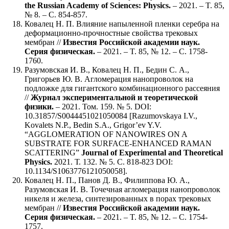
the Russian Academy of Sciences: Physics.
‒ 2021. ‒ T. 85,
№ 8. ‒ C. 854-857.
Ковалец Н. П. Влияние напыленной пленки серебра на
деформационно-прочностные свойства трековых
мембран //
Известия Российской академии наук.
Серия физическая.
‒ 2021. ‒ T. 85, № 12. ‒ C. 1758-
1760.
Разумовская И. В., Ковалец Н. П., Бедин С. А.,
Григорьев Ю. В. Агломерация нанопроволок на
подложке для гигантского комбинационного рассеяния
//
Журнал экспериментальной и теоретической
физики.
‒ 2021. Том. 159. № 5. DOI:
10.31857/S0044451021050084 [Razumovskaya I.V.,
Kovalets N.P., Bedin S.A., Grigor’ev Y.V.
“AGGLOMERATION OF NANOWIRES ON A
SUBSTRATE FOR SURFACE-ENHANCED RAMAN
SCATTERING”
Journal of Experimental and Theoretical
Physics.
2021. Т. 132. № 5. С. 818-823 DOI:
10.1134/S1063776121050058].
Ковалец Н. П., Панов Д. В., Филиппова Ю. А.,
Разумовская И. В. Точечная агломерация нанопроволок
никеля и железа, синтезированных в порах трековых
мембран //
Известия Российской академии наук.
Серия физическая.
‒ 2021. ‒ T. 85, № 12. ‒ C. 1754-
1757.