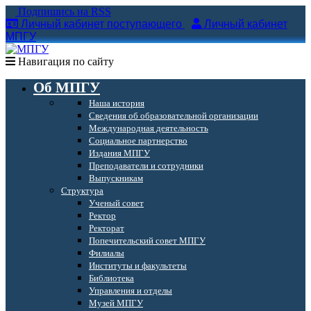
Подпишись на RSS
Личный кабинет поступающего
Личный кабинет
МПГУ
Навигация по сайту
Об МПГУ
Наша история
Сведения об образовательной организации
Международная деятельность
Социальное партнерство
Издания МПГУ
Преподаватели и сотрудники
Выпускникам
Структура
Ученый совет
Ректор
Ректорат
Попечительский совет МПГУ
Филиалы
Институты и факультеты
Библиотека
Управления и отделы
Музей МПГУ