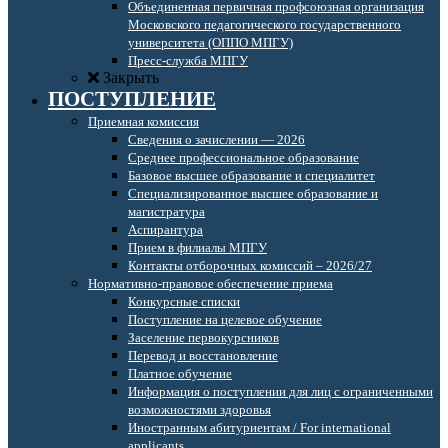
Объединенная первичная профсоюзная организация
Московского педагогического государственного
университета (ОППО МПГУ)
Пресс-служба МПГУ
Закрыть
ПОСТУПЛЕНИЕ
Приемная комиссия
Сведения о зачислении — 2026
Среднее профессиональное образование
Базовое высшее образование и специалитет
Специализированное высшее образование и
магистратура
Аспирантура
Прием в филиалы МПГУ
Контакты отборочных комиссий – 2026/27
Нормативно-правовое обеспечение приема
Конкурсные списки
Поступление на целевое обучение
Заселение первокурсников
Перевод и восстановление
Платное обучение
Информация о поступлении для лиц с ограниченными
возможностями здоровья
Иностранным абитуриентам / For international
applicants