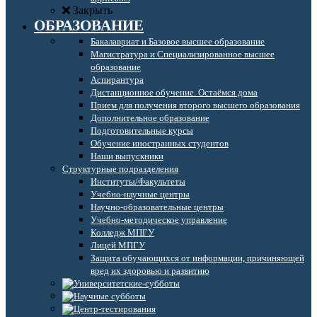
Закрыть
ОБРАЗОВАНИЕ
Бакалавриат и Базовое высшее образование
Магистратура и Специализированное высшее
образование
Аспирантура
Дистанционное обучение. Остаёмся дома
Прием для получения второго высшего образования
Дополнительное образование
Подготовительные курсы
Обучение иностранных студентов
Наши выпускники
Структурные подразделения
Институты/Факультеты
Учебно-научные центры
Научно-образовательные центры
Учебно-методическое управление
Колледж МПГУ
Лицей МПГУ
Защита обучающихся от информации, причиняющей
вред их здоровью и развитию