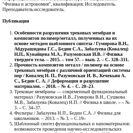
"Физика и астрономия", квалификация: Исследователь.
Преподаватель-исследователь.
Публикации
Особенности разрушения трековых мембран и
композитов полимер/металл, полученных на их
основе методом шаблонного синтеза / Гумирова В.Н.,
Абдурашидова Г.С., Бедин С.А., Забалуева (Ковалец)
Н.П., Кувайцева М.А., Разумовская И.В. // Физика
твердого тела. – 2015. – том 57. – вып. 2. – С. 328–331.
Прочность композитов металл / полимер на основе
трековых мембран с различной ориентацией системы
пор / Ковалец Н. П., Разумовская И. В., Кечекьян А.
С., Бедин С. А. // Деформация и разрушение
материалов. – 2018. – № 4. – С. 20–23
.
Трековые мембраны — современный функциональный
материал / Разумовская И.В., Гумирова В.Н., Сушкова
М.В., Забалуева (Ковалец) Н.П. // Физика в школе.
–
–
№
3.
–
С. 34
–
37.
Фильтры / Забалуева Н.П., Бедин С.А. // Физика для
школьников. – 2013.
–
№ 3.
–
С.19
–
Шаблонный синтез функциональных и наноматериалов:
возможности проведения научно-исследовательских