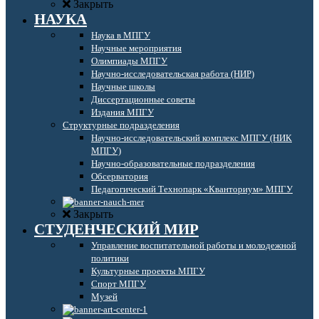
Закрыть
НАУКА
Наука в МПГУ
Научные мероприятия
Олимпиады МПГУ
Научно-исследовательская работа (НИР)
Научные школы
Диссертационные советы
Издания МПГУ
Структурные подразделения
Научно-исследовательский комплекс МПГУ (НИК
МПГУ)
Научно-образовательные подразделения
Обсерватория
Педагогический Технопарк «Кванториум» МПГУ
Закрыть
СТУДЕНЧЕСКИЙ МИР
Управление воспитательной работы и молодежной
политики
Культурные проекты МПГУ
Спорт МПГУ
Музей