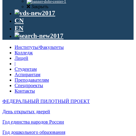
Закрыть
CN
EN
Институты/Факультеты
Колледж
Лицей
|
Студентам
Аспирантам
Преподавателям
Спецпроекты
Контакты
ФЕДЕРАЛЬНЫЙ ПИЛОТНЫЙ ПРОЕКТ
День открытых дверей
Год единства народов России
Год дошкольного образования