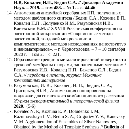
И.В, Ковалец Н.П., Бедин С.А. // Доклады Академии
Наук. – 2019. – том 488. – № 1. – с. 44-46
.
Агломерация ансамблей серебряных НП, полученных
методом шаблонного синтеза / Бедин С.А., Кожина Е.П.,
Ковалец Н.П., Долуденко И.М., Разумовская И.В.,
Каневский В.М. // XXVIII Российская конференция по
электронной микроскопии «Современные методы
электронной, зондовой микроскопии и
комплементарных методов исследованиях наноструктур
и наноматериалов».
–
г. Черноголовка.
–
7 – 10 сентября
2020 г.
–
Том 2.
–
с. 221.
Образование трещин в металлизированной поверхности
трековой мембраны с порами, заполненными металлом /
Разумовская И.В., Ковалец Н.П., Баженов С.Л., Бедин
С.А. //
передана в печать, журнал Механика
композитных материалов
Разумовская, И. В.; Ковалец, Н. П.; Бедин, С. А.;
Григорьев, Ю. В., Агломерация нанопроволок на
подложке для гигантского комбинационного рассеяния.
Журнал экспериментальной и теоретической физики
2020,
(5-6).
Kovalec N. P., Kozhina E. P., Doludenko I. M.,
Razumovskaya I. V., Bedin S. A., Grigoriev Y. V., Kanevsky
V. M. Agglomeration of Ensembles of Silver Nanowires,
Obtained by the Method of Template Synthesis //
Bulletin of