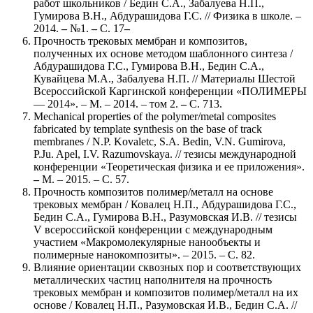
работ школьников / Бедин С.А., Забалуева Н.П.,
Гумирова В.Н., Абдурашидова Г.С. // Физика в школе. –
2014.
–
№1.
–
С. 17
–
Прочность трековых мембран и композитов,
полученных их основе методом шаблонного синтеза /
Абдурашидова Г.С., Гумирова В.Н., Бедин С.А.,
Кувайцева М.А., Забалуева Н.П. // Материалы Шестой
Всероссийской Каргинской конференции «ПОЛИМЕРЫ
— 2014». – М. – 2014. – том 2.
–
С. 713.
Mechanical properties of the polymer/metal composites
fabricated by template synthesis on the base of track
membranes / N.P. Kovaletc, S.A. Bedin, V.N. Gumirova,
P.Ju. Apel, I.V. Razumovskaya. // тезисы международной
конференции «Теоретическая физика и ее приложения».
–
М. – 2015. – С. 57.
Прочность композитов полимер/металл на основе
трековых мембран / Ковалец Н.П., Абдурашидова Г.С.,
Бедин С.А., Гумирова В.Н., Разумовская И.В. // тезисы
V всероссийской конференции с международным
участием «Макромолекулярные нанообъекты и
полимерные нанокомпозиты». – 2015. – С. 82.
Влияние ориентации сквозных пор и соответствующих
металлических частиц наполнителя на прочность
трековых мембран и композитов полимер/металл на их
основе / Ковалец Н.П., Разумовская И.В., Бедин С.А. //