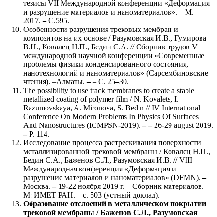
тезисы VII Международной конференции «Деформация
и разрушение материалов и наноматериалов». – М. –
2017.
–
С.595.
Особенности разрушения трековых мембран и
композитов на их основе / Разумовская И.В., Гумирова
В.Н., Ковалец Н.П., Бедин С.А. // Сборник трудов V
международной научной конференции «Современные
проблемы физики конденсированного состояния,
нанотехнологий и наноматериалов» (Сарсембиновские
чтения). –Алматы.
–
– С. 25
–
30.
The possibility to use track membranes to create a stable
metallized coating of polymer film / N. Kovalets, I.
Razumovskaya, A. Mironova, S. Bedin // IV International
Conference On Modern Problems In Physics Of Surfaces
And Nanostructures (ICMPSN-2019).
–
–
26-29 august 2019.
–
P. 114.
Исследование процесса растрескивания поверхности
металлизированной трековой мембраны / Ковалец Н.П.,
Бедин С.А., Баженов С.Л., Разумовская И.В. // VIII
Международная конференция «Деформация и
разрушение материалов и наноматериалов» (DFMN).
–
Москва.
–
19-22 ноября 2019 г. – Сборник материалов. –
М: ИМЕТ РАН. – с. 503 (устный доклад).
Образование отслоений в металлическом покрытии
трековой мембраны / Баженов С.Л., Разумовская