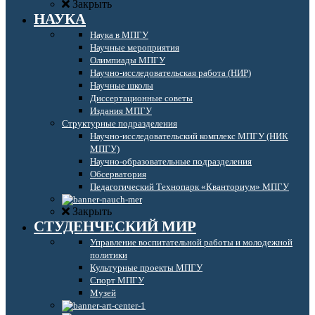
Закрыть
НАУКА
Наука в МПГУ
Научные мероприятия
Олимпиады МПГУ
Научно-исследовательская работа (НИР)
Научные школы
Диссертационные советы
Издания МПГУ
Структурные подразделения
Научно-исследовательский комплекс МПГУ (НИК
МПГУ)
Научно-образовательные подразделения
Обсерватория
Педагогический Технопарк «Кванториум» МПГУ
Закрыть
СТУДЕНЧЕСКИЙ МИР
Управление воспитательной работы и молодежной
политики
Культурные проекты МПГУ
Спорт МПГУ
Музей