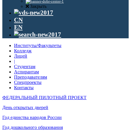
Закрыть
CN
EN
Институты/Факультеты
Колледж
Лицей
|
Студентам
Аспирантам
Преподавателям
Спецпроекты
Контакты
ФЕДЕРАЛЬНЫЙ ПИЛОТНЫЙ ПРОЕКТ
День открытых дверей
Год единства народов России
Год дошкольного образования