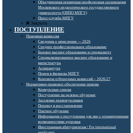
Объединенная первичная профсоюзная организация
Московского педагогического государственного
университета (ОППО МПГУ)
Пресс-служба МПГУ
Закрыть
ПОСТУПЛЕНИЕ
Приемная комиссия
Сведения о зачислении — 2026
Среднее профессиональное образование
Базовое высшее образование и специалитет
Специализированное высшее образование и
магистратура
Аспирантура
Прием в филиалы МПГУ
Контакты отборочных комиссий – 2026/27
Нормативно-правовое обеспечение приема
Конкурсные списки
Поступление на целевое обучение
Заселение первокурсников
Перевод и восстановление
Платное обучение
Информация о поступлении для лиц с ограниченными
возможностями здоровья
Иностранным абитуриентам / For international
applicants