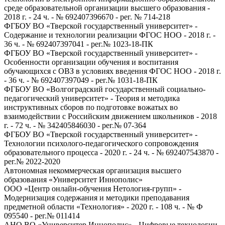
среде образовательной организации высшего образования -
2018 г. - 24 ч. - № 692407396670 - рег. № 714-218
ФГБОУ ВО «Тверской государственный университет» -
Содержание и технологии реализации ФГОС НОО - 2018 г. -
36 ч. - № 692407397041 - рег.№ 1023-18-ПК
ФГБОУ ВО «Тверской государственный университет» -
Особенности организации обучения и воспитания
обучающихся с ОВЗ в условиях введения ФГОС НОО - 2018 г.
- 36 ч. - № 692407397049 - рег.№ 1031-18-ПК
ФГБОУ ВО «Волгоградский государственный социально-
педагогический университет» - Теория и методика
инструктивных сборов по подготовке вожатых во
взаимодействии с Российским движением школьников - 2018
г. - 72 ч. - № 342405846030 - рег.№ 07-364
ФГБОУ ВО «Тверской государственный университет» -
Технологии психолого-педагогического сопровождения
образовательного процесса - 2020 г. - 24 ч. - № 692407543870 -
рег.№ 2022-2020
Автономная некоммерческая организация высшего
образования «Университет Иннополис»
ООО «Центр онлайн-обучения Нетология-групп» -
Модернизация содержания и методики преподавания
предметной области «Технология» - 2020 г. - 108 ч. - № Ф
095540 - рег.№ 011414
АНО ВО «Университер Иннополис» - Цифровые технологии