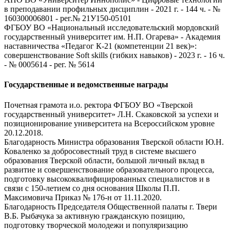
в преподавании профильных дисциплин - 2021 г. - 144 ч. - №
160300006801 - рег.№ 21У150-05101
ФГБОУ ВО «Национальный исследовательский мордовский
государственный университет им. Н.П. Огарева» - Академия
наставничества «Педагог К-21 (компетенции 21 век)»:
совершенствование Soft skills (гибких навыков) - 2023 г. - 16 ч.
- № 0005614 - рег. № 5614
Государственные и ведомственные награды
Почетная грамота и.о. ректора ФГБОУ ВО «Тверской
государственный университет» Л.Н. Скаковской за успехи и
позиционирование университета на Всероссийском уровне
20.12.2018.
Благодарность Министра образования Тверской области Ю.Н.
Коваленко за добросовестный труд в системе высшего
образования Тверской области, большой личный вклад в
развитие и совершенствование образовательного процесса,
подготовку высококвалифицированных специалистов и в
связи с 150-летием со дня основания Школы П.П.
Максимовича Приказ № 176-н от 11.11.2020.
Благодарность Председателя Общественной палаты г. Твери
В.Б. Рыбачука за активную гражданскую позицию,
подготовку творческой молодежи и популяризацию