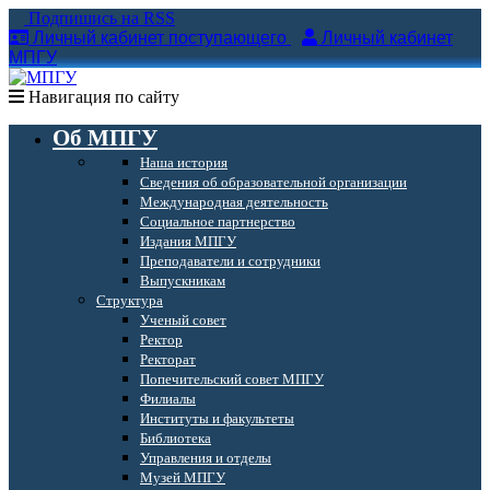
Подпишись на RSS
Личный кабинет поступающего
Личный кабинет
МПГУ
Навигация по сайту
Об МПГУ
Наша история
Сведения об образовательной организации
Международная деятельность
Социальное партнерство
Издания МПГУ
Преподаватели и сотрудники
Выпускникам
Структура
Ученый совет
Ректор
Ректорат
Попечительский совет МПГУ
Филиалы
Институты и факультеты
Библиотека
Управления и отделы
Музей МПГУ