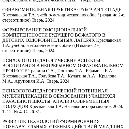
ОЗНАКОМИТЕЛЬНАЯ ПРАКТИКА: РАБОЧАЯ ТЕТРАДЬ
Креславская Т.А. учебно-методическое пособие / (издание 2-е,
стереотипное) Тверь, 2024
ФОРМИРОВАНИЕ ЭМОЦИОНАЛЬНОЙ
КОМПЕТЕНТНОСТИ БУДУЩЕГО ВОЖАТОГО В
ДЕТСКИХ ОЗДОРОВИТЕЛЬНЫХ ЛАГЕРЯХ Креславская
Т.А. учебно-методическое пособие / (Издание 2-е,
стереотипное) Тверь, 2024.
ПСИХОЛОГО-ПЕДАГОГИЧЕСКИЕ АСПЕКТЫ
ВОСПИТАНИЯ В НЕПРЕРЫВНОМ ОБРАЗОВАТЕЛЬНОМ
ПРОЦЕССЕ Травина С.А., Попкова Т.А., Ефимова Е.А.,
Креславская Т.А., Голубева Т.А., Кулагина А.А., Крылова
М.А., Арутюнян И.А. Тверь, 2024.
ПСИХОЛОГО-ПЕДАГОГИЧЕСКИЙ ПОТЕНЦИАЛ
МУЛЬТИПЛИКАЦИИ В ОБРАЗОВАНИИ УЧАЩИХСЯ
НАЧАЛЬНОЙ ШКОЛЫ: АНАЛИЗ СОВРЕМЕННЫХ
ПОДХОДОВ Креславская Т.А. Начальное образование. 2024.
Т. 12. № 4. С. 26-31.
РАЗВИТИЕ ТЕХНОЛОГИЙ ФОРМИРОВАНИЯ
ПОЗНАВАТЕЛЬНЫХ УЧЕБНЫХ ДЕЙСТВИЙ МЛАДШИХ