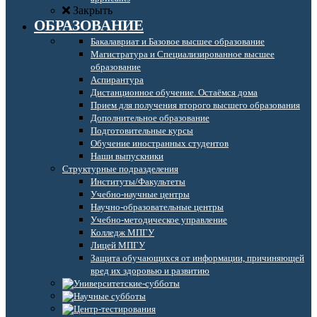
Закрыть
ОБРАЗОВАНИЕ
Бакалавриат и Базовое высшее образование
Магистратура и Специализированное высшее
образование
Аспирантура
Дистанционное обучение. Остаёмся дома
Прием для получения второго высшего образования
Дополнительное образование
Подготовительные курсы
Обучение иностранных студентов
Наши выпускники
Структурные подразделения
Институты/Факультеты
Учебно-научные центры
Научно-образовательные центры
Учебно-методическое управление
Колледж МПГУ
Лицей МПГУ
Защита обучающихся от информации, причиняющей
вред их здоровью и развитию