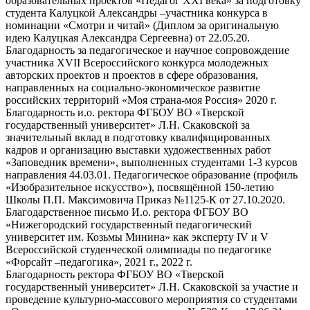
образовательных проектов «Педагог XXI века» за подготовку
студента Калуцкой Александры –участника конкурса в
номинации «Смотри и читай» (Диплом за оригинальную
идею Калуцкая Александра Сергеевна) от 22.05.20.
Благодарность за педагогическое и научное сопровождение
участника XVII Всероссийского конкурса молодежных
авторских проектов и проектов в сфере образования,
направленных на социально-экономическое развитие
российских территорий «Моя страна-моя Россия» 2020 г.
Благодарность и.о. ректора ФГБОУ ВО «Тверской
государственный университет» Л.Н. Скаковской за
значительный вклад в подготовку квалифицированных
кадров и организацию выставки художественных работ
«Заповедник времени», выполненных студентами 1-3 курсов
направления 44.03.01. Педагогическое образование (профиль
«Изобразительное искусство»), посвящённой 150-летию
Школы П.П. Максимовича Приказ №1125-К от 27.10.2020.
Благодарственное письмо И.о. ректора ФГБОУ ВО
«Нижегородский государственный педагогический
университет им. Козьмы Минина» как эксперту IV и V
Всероссийской студенческой олимпиады по педагогике
«Форсайт –педагогика», 2021 г., 2022 г.
Благодарность ректора ФГБОУ ВО «Тверской
государственный университет» Л.Н. Скаковской за участие и
проведение культурно-массового мероприятия со студентами