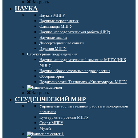
Закрыть
НАУКА
Наука в МПГУ
Научные мероприятия
Олимпиады МПГУ
Научно-исследовательская работа (НИР)
Научные школы
Диссертационные советы
Издания МПГУ
Структурные подразделения
Научно-исследовательский комплекс МПГУ (НИК
МПГУ)
Научно-образовательные подразделения
Обсерватория
Педагогический Технопарк «Кванториум» МПГУ
Закрыть
СТУДЕНЧЕСКИЙ МИР
Управление воспитательной работы и молодежной
политики
Культурные проекты МПГУ
Спорт МПГУ
Музей