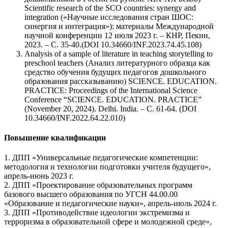
Scientific research of the SCO countries: synergy and
integration («Научные исследования стран ШОС:
синергия и интеграция»): материалы Международной
научной конференции 12 июля 2023 г. – КНР, Пекин,
2023. – С. 35-40.(DOI 10.34660/INF.2023.74.45.108)
Analysis of a sample of literature in teaching storytelling to
preschool teachers (Анализ литературного образца как
средство обучения будущих педагогов дошкольного
образования рассказыванию) SCIENCE. EDUCATION.
PRACTICE: Proceedings of the International Science
Conference “SCIENCE. EDUCATION. PRACTICE”
(November 20, 2024). Delhi. India. – С. 61-64. (DOI
10.34660/INF.2022.64.22.010)
Повышение квалификации
1. ДПП «Универсальные педагогические компетенции:
методология и технологии подготовки учителя будущего»,
апрель-июнь 2023 г.
2. ДПП «Проектирование образовательных программ
базового высшего образования по УГСН 44.00.00
«Образование и педагогические науки», апрель-июль 2024 г.
3. ДПП «Противодействие идеологии экстремизма и
терроризма в образовательной сфере и молодежной среде»,