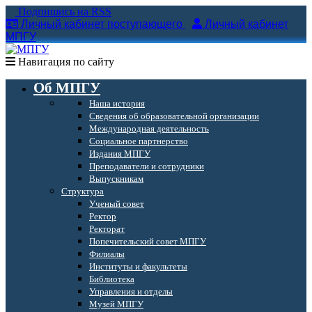
Подпишись на RSS
Личный кабинет поступающего
Личный кабинет
МПГУ
Навигация по сайту
Об МПГУ
Наша история
Сведения об образовательной организации
Международная деятельность
Социальное партнерство
Издания МПГУ
Преподаватели и сотрудники
Выпускникам
Структура
Ученый совет
Ректор
Ректорат
Попечительский совет МПГУ
Филиалы
Институты и факультеты
Библиотека
Управления и отделы
Музей МПГУ