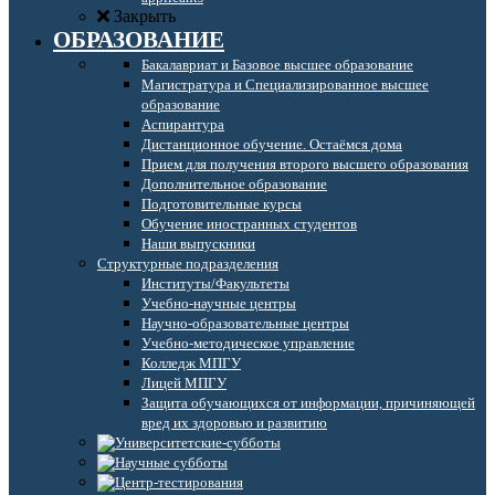
Закрыть
ОБРАЗОВАНИЕ
Бакалавриат и Базовое высшее образование
Магистратура и Специализированное высшее
образование
Аспирантура
Дистанционное обучение. Остаёмся дома
Прием для получения второго высшего образования
Дополнительное образование
Подготовительные курсы
Обучение иностранных студентов
Наши выпускники
Структурные подразделения
Институты/Факультеты
Учебно-научные центры
Научно-образовательные центры
Учебно-методическое управление
Колледж МПГУ
Лицей МПГУ
Защита обучающихся от информации, причиняющей
вред их здоровью и развитию