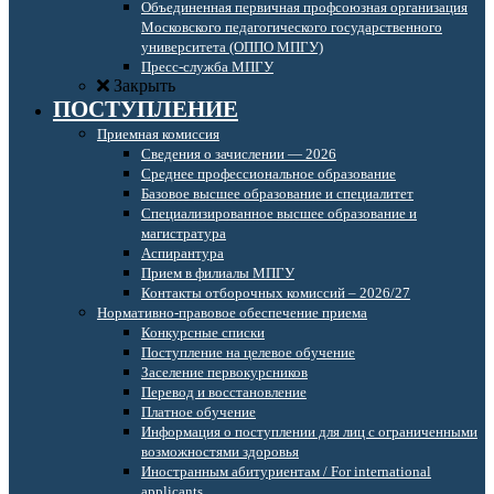
Объединенная первичная профсоюзная организация
Московского педагогического государственного
университета (ОППО МПГУ)
Пресс-служба МПГУ
Закрыть
ПОСТУПЛЕНИЕ
Приемная комиссия
Сведения о зачислении — 2026
Среднее профессиональное образование
Базовое высшее образование и специалитет
Специализированное высшее образование и
магистратура
Аспирантура
Прием в филиалы МПГУ
Контакты отборочных комиссий – 2026/27
Нормативно-правовое обеспечение приема
Конкурсные списки
Поступление на целевое обучение
Заселение первокурсников
Перевод и восстановление
Платное обучение
Информация о поступлении для лиц с ограниченными
возможностями здоровья
Иностранным абитуриентам / For international
applicants