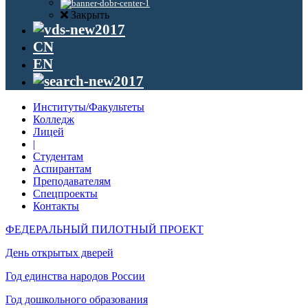
Закрыть
CN
EN
Институты/Факультеты
Колледж
Лицей
|
Студентам
Аспирантам
Преподавателям
Спецпроекты
Контакты
ФЕДЕРАЛЬНЫЙ ПИЛОТНЫЙ ПРОЕКТ
День открытых дверей
Год единства народов России
Год дошкольного образования