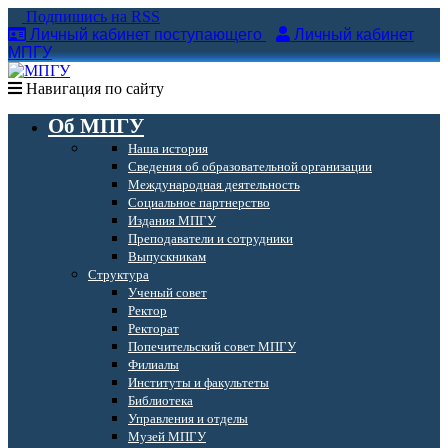
Подпишись на RSS
Личный кабинет поступающего
Личный кабинет
МПГУ
Навигация по сайту
Об МПГУ
Наша история
Сведения об образовательной организации
Международная деятельность
Социальное партнерство
Издания МПГУ
Преподаватели и сотрудники
Выпускникам
Структура
Ученый совет
Ректор
Ректорат
Попечительский совет МПГУ
Филиалы
Институты и факультеты
Библиотека
Управления и отделы
Музей МПГУ