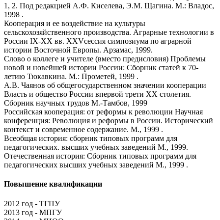
1, 2. Под редакцией А.Ф. Киселева, Э.М. Щагина. М.: Владос,
1998 .
Кооперация и ее воздействие на культуры
сельскохозяйственного производства. Аграрные технологии в
России IХ-ХХ вв. ХХVсессия симпозиума по аграрной
истории Восточной Европы. Арзамас, 1999.
Слово о коллеге и учителе (вместо предисловия) Проблемы
новой и новейшей истории России: Сборник статей к 70-
летию Тюкавкина. М.: Прометей, 1999 .
А.В. Чаянов об общегосударственном значении кооперации
Власть и общество России впервой трети ХХ столетия.
Сборник научных трудов М.-Тамбов, 1999
Российская кооперация: от реформы к революции Научная
конференция: Революция и реформы в России. Исторический
контекст и современное содержание. М., 1999 .
Всеобщая история: сборник типовых программ для
педагогических. высших учебных заведений М., 1999.
Отечественная история: Сборник типовых программ для
педагогических высших учебных заведений М., 1999 .
Повышение квалификации
2012 год - ТГПУ
2013 год - МПГУ