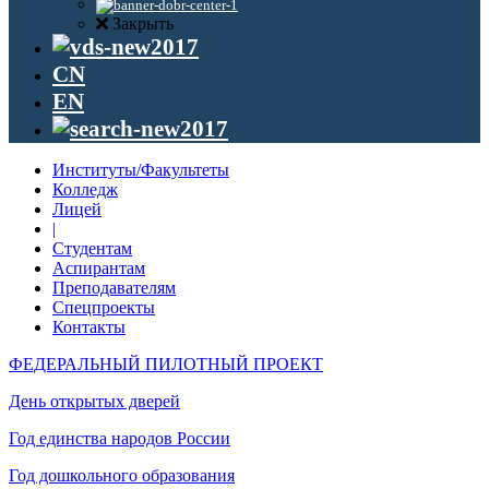
Закрыть
CN
EN
Институты/Факультеты
Колледж
Лицей
|
Студентам
Аспирантам
Преподавателям
Спецпроекты
Контакты
ФЕДЕРАЛЬНЫЙ ПИЛОТНЫЙ ПРОЕКТ
День открытых дверей
Год единства народов России
Год дошкольного образования