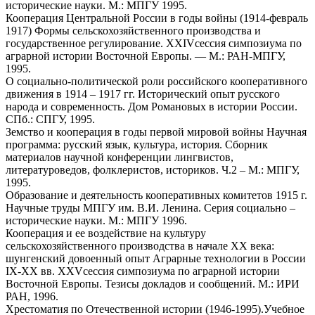
исторические науки. М.: МПГУ 1995.
Кооперация Центральной России в годы войны (1914-февраль
1917) Формы сельскохозяйственного производства и
государственное регулирование. ХХIVсессия симпозиума по
аграрной истории Восточной Европы. — М.: РАН-МПГУ,
1995.
О социально-политической роли российского кооперативного
движения в 1914 – 1917 гг. Исторический опыт русского
народа и современность. Дом Романовых в истории России.
СПб.: СПГУ, 1995.
Земство и кооперация в годы первой мировой войны Научная
программа: русский язык, культура, история. Сборник
материалов научной конференции лингвистов,
литературоведов, фолклеристов, историков. Ч.2 – М.: МПГУ,
1995.
Образование и деятельность кооперативных комитетов 1915 г.
Научные труды МПГУ им. В.И. Ленина. Серия социально –
исторические науки. М.: МПГУ 1996.
Кооперация и ее воздействие на культуру
сельскохозяйственного производства в начале ХХ века:
шунгенский довоенный опыт Аграрные технологии в России
IХ-ХХ вв. ХХVсессия симпозиума по аграрной истории
Восточной Европы. Тезисы докладов и сообщений. М.: ИРИ
РАН, 1996.
Хрестоматия по Отечественной истории (1946-1995).Учебное