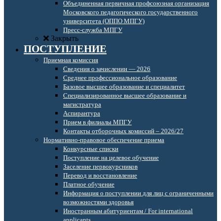
Объединенная первичная профсоюзная организация
Московского педагогического государственного
университета (ОППО МПГУ)
Пресс-служба МПГУ
Закрыть
ПОСТУПЛЕНИЕ
Приемная комиссия
Сведения о зачислении — 2026
Среднее профессиональное образование
Базовое высшее образование и специалитет
Специализированное высшее образование и
магистратура
Аспирантура
Прием в филиалы МПГУ
Контакты отборочных комиссий – 2026/27
Нормативно-правовое обеспечение приема
Конкурсные списки
Поступление на целевое обучение
Заселение первокурсников
Перевод и восстановление
Платное обучение
Информация о поступлении для лиц с ограниченными
возможностями здоровья
Иностранным абитуриентам / For international
applicants