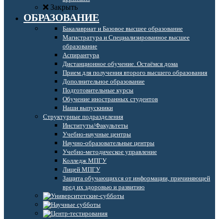
Закрыть
ОБРАЗОВАНИЕ
Бакалавриат и Базовое высшее образование
Магистратура и Специализированное высшее
образование
Аспирантура
Дистанционное обучение. Остаёмся дома
Прием для получения второго высшего образования
Дополнительное образование
Подготовительные курсы
Обучение иностранных студентов
Наши выпускники
Структурные подразделения
Институты/Факультеты
Учебно-научные центры
Научно-образовательные центры
Учебно-методическое управление
Колледж МПГУ
Лицей МПГУ
Защита обучающихся от информации, причиняющей
вред их здоровью и развитию