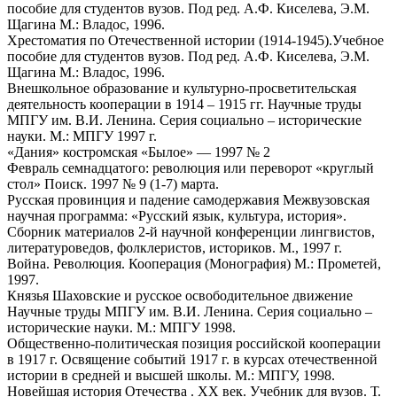
пособие для студентов вузов. Под ред. А.Ф. Киселева, Э.М.
Щагина М.: Владос, 1996.
Хрестоматия по Отечественной истории (1914-1945).Учебное
пособие для студентов вузов. Под ред. А.Ф. Киселева, Э.М.
Щагина М.: Владос, 1996.
Внешкольное образование и культурно-просветительская
деятельность кооперации в 1914 – 1915 гг. Научные труды
МПГУ им. В.И. Ленина. Серия социально – исторические
науки. М.: МПГУ 1997 г.
«Дания» костромская «Былое» — 1997 № 2
Февраль семнадцатого: революция или переворот «круглый
стол» Поиск. 1997 № 9 (1-7) марта.
Русская провинция и падение самодержавия Межвузовская
научная программа: «Русский язык, культура, история».
Сборник материалов 2-й научной конференции лингвистов,
литературоведов, фолклеристов, историков. М., 1997 г.
Война. Революция. Кооперация (Монография) М.: Прометей,
1997.
Князья Шаховские и русское освободительное движение
Научные труды МПГУ им. В.И. Ленина. Серия социально –
исторические науки. М.: МПГУ 1998.
Общественно-политическая позиция российской кооперации
в 1917 г. Освящение событий 1917 г. в курсах отечественной
истории в средней и высшей школы. М.: МПГУ, 1998.
Новейшая история Отечества . ХХ век. Учебник для вузов. Т.