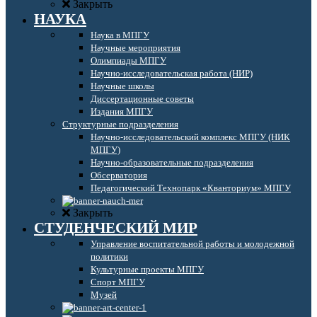
Закрыть
НАУКА
Наука в МПГУ
Научные мероприятия
Олимпиады МПГУ
Научно-исследовательская работа (НИР)
Научные школы
Диссертационные советы
Издания МПГУ
Структурные подразделения
Научно-исследовательский комплекс МПГУ (НИК
МПГУ)
Научно-образовательные подразделения
Обсерватория
Педагогический Технопарк «Кванториум» МПГУ
Закрыть
СТУДЕНЧЕСКИЙ МИР
Управление воспитательной работы и молодежной
политики
Культурные проекты МПГУ
Спорт МПГУ
Музей