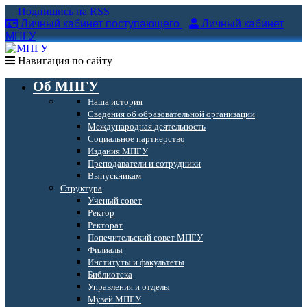
Подпишись на RSS
Личный кабинет поступающего
Личный кабинет
МПГУ
Навигация по сайту
Об МПГУ
Наша история
Сведения об образовательной организации
Международная деятельность
Социальное партнерство
Издания МПГУ
Преподаватели и сотрудники
Выпускникам
Структура
Ученый совет
Ректор
Ректорат
Попечительский совет МПГУ
Филиалы
Институты и факультеты
Библиотека
Управления и отделы
Музей МПГУ