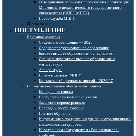
Объединенная первичная профсоюзная организация
Московского педагогического государственного
университета (ОППО МПГУ)
Пресс-служба МПГУ
Закрыть
ПОСТУПЛЕНИЕ
Приемная комиссия
Сведения о зачислении — 2026
Среднее профессиональное образование
Базовое высшее образование и специалитет
Специализированное высшее образование и
магистратура
Аспирантура
Прием в филиалы МПГУ
Контакты отборочных комиссий – 2026/27
Нормативно-правовое обеспечение приема
Конкурсные списки
Поступление на целевое обучение
Заселение первокурсников
Перевод и восстановление
Платное обучение
Информация о поступлении для лиц с ограниченными
возможностями здоровья
Иностранным абитуриентам / For international
applicants