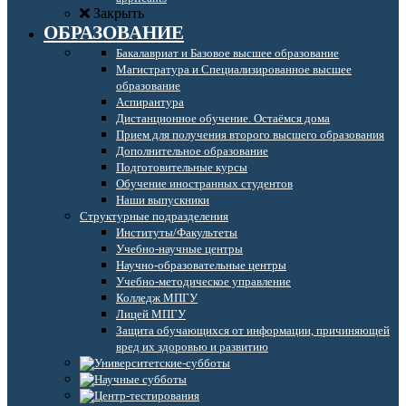
Закрыть
ОБРАЗОВАНИЕ
Бакалавриат и Базовое высшее образование
Магистратура и Специализированное высшее
образование
Аспирантура
Дистанционное обучение. Остаёмся дома
Прием для получения второго высшего образования
Дополнительное образование
Подготовительные курсы
Обучение иностранных студентов
Наши выпускники
Структурные подразделения
Институты/Факультеты
Учебно-научные центры
Научно-образовательные центры
Учебно-методическое управление
Колледж МПГУ
Лицей МПГУ
Защита обучающихся от информации, причиняющей
вред их здоровью и развитию