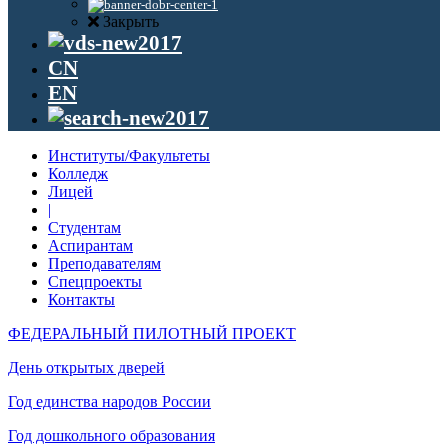
Закрыть
CN
EN
Институты/Факультеты
Колледж
Лицей
|
Студентам
Аспирантам
Преподавателям
Спецпроекты
Контакты
ФЕДЕРАЛЬНЫЙ ПИЛОТНЫЙ ПРОЕКТ
День открытых дверей
Год единства народов России
Год дошкольного образования