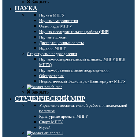
Закрыть
НАУКА
Наука в МПГУ
Научные мероприятия
Олимпиады МПГУ
Научно-исследовательская работа (НИР)
Научные школы
Диссертационные советы
Издания МПГУ
Структурные подразделения
Научно-исследовательский комплекс МПГУ (НИК
МПГУ)
Научно-образовательные подразделения
Обсерватория
Педагогический Технопарк «Кванториум» МПГУ
Закрыть
СТУДЕНЧЕСКИЙ МИР
Управление воспитательной работы и молодежной
политики
Культурные проекты МПГУ
Спорт МПГУ
Музей