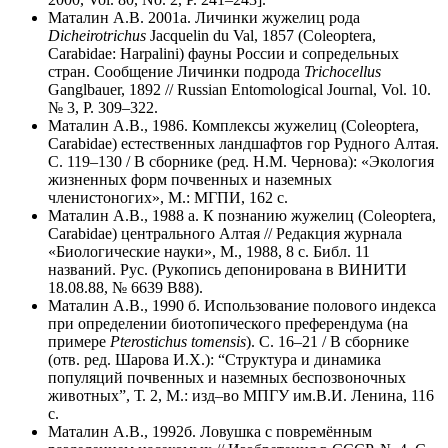
Маталин А.В. 2001а. Личинки жужелиц рода
Dicheirotrichus
Jacquelin du Val, 1857 (Coleoptera,
Carabidae: Harpalini) фауны России и сопредельных
стран. Сообщение Личинки подрода
Trichocellus
Ganglbauer, 1892 // Russian Entomological Journal, Vol. 10.
№ 3, P. 309–322.
Маталин А.В., 1986. Комплексы жужелиц (Coleoptera,
Carabidae) естественных ландшафтов гор Рудного Алтая.
С. 119–130 / В сборнике (ред. Н.М. Чернова): «Экология
жизненных форм почвенных и наземных
членистоногих», М.: МГПИ, 162 с.
Маталин А.В., 1988 а. К познанию жужелиц (Coleoptera,
Carabidae) центрального Алтая // Редакция журнала
«Биологические науки», М., 1988, 8 с. Библ. 11
названий. Рус. (Рукопись депонирована в ВИНИТИ
18.08.88, № 6639 В88).
Маталин А.В., 1990 б. Использование полового индекса
при определении биотопического преферендума (на
примере
Pterostichus tomensis
). С. 16–21 / В сборнике
(отв. ред. Шарова И.Х.): “Структура и динамика
популяций почвенных и наземных беспозвоночных
животных”, Т. 2, М.: изд–во МПГУ им.В.И. Ленина, 116
с.
Маталин А.В., 1992б. Ловушка с повремённым