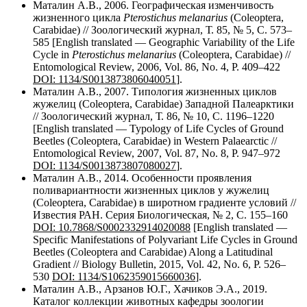
Маталин А.В., 2006. Географическая изменчивость
жизненного цикла
Pterostichus melanarius
(Coleoptera,
Carabidae) //
Зоологический журнал, Т. 85, № 5, С. 573–
585 [English translated — Geographic Variability of the Life
Cycle in
Pterostichus melanarius
(Coleoptera, Carabidae) //
Entomological Review, 2006, Vol. 86, No. 4, P. 409–422
DOI:
1134/S0013873806040051
].
Маталин А.В., 2007. Типология жизненных циклов
жужелиц (Coleoptera, Carabidae) Западной Палеарктики
// Зоологический журнал, Т. 86, № 10, С. 1196–1220
[English translated — Typology of Life Cycles of Ground
Beetles (Coleoptera, Carabidae) in Western Palaearctic //
Entomological Review, 2007, Vol. 87, No. 8, P. 947–972
DOI:
1134/S0013873807080027
].
Маталин А.В., 2014. Особенности проявления
поливариантности жизненных циклов у жужелиц
(Coleoptera, Carabidae) в широтном градиенте условий //
Известия РАН. Серия Биологическая, № 2, С. 155–160
DOI: 10.7868/S0002332914020088
[English translated —
Specific Manifestations of Polyvariant Life Cycles in Ground
Beetles (Coleoptera and Carabidae) Along a Latitudinal
Gradient // Biology Bulletin, 2015, Vol. 42, No. 6, P. 526–
530
DOI:
1134/S1062359015660036
].
Маталин А.В., Арзанов Ю.Г., Хачиков Э.А., 2019.
Каталог коллекции животных кафедры зоологии