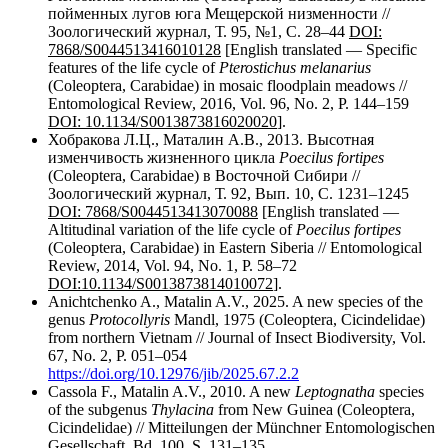
пойменных лугов юга Мещерской низменности //
Зоологический журнал, Т. 95, №1, С. 28–44
DOI:
7868/S0044513416010128
[English translated — Specific
features of the life cycle of
Pterostichus melanarius
(Coleoptera, Carabidae) in mosaic floodplain meadows //
Entomological Review, 2016, Vol. 96, No. 2, P. 144–159
DOI
:
10.1134/S
0013873816020020
].
Хобракова Л.Ц., Маталин А.В., 2013. Высотная
изменчивость жизненного цикла
Poecilus
fortipes
(Coleoptera, Carabidae) в Восточной Сибири //
Зоологический журнал, Т. 92, Вып. 10, С. 1231–1245
DOI
:
7868/
S
0044513413070088
[English translated —
Altitudinal variation of the life cycle of
Poecilus
fortipes
(Coleoptera, Carabidae) in Eastern Siberia // Entomological
Review, 2014, Vol. 94, No. 1, P. 58–72
DOI
:
10.1134/
S
0013873814010072
].
Anichtchenko A., Matalin A.V., 2025. A new species of the
genus
Protocollyris
Mandl, 1975 (Coleoptera, Cicindelidae)
from northern Vietnam // Journal of Insect Biodiversity, Vol.
67, No. 2, P. 051–054
https://doi.org/10.12976/jib/2025.67.2.2
Cassola F., Matalin A.V., 2010. A new
Leptognatha
species
of the subgenus
Thylacina
from New Guinea (Coleoptera,
Cicindelidae) // Mitteilungen der Münchner Entomologischen
Gesellschaft, Bd. 100, S. 131–135.