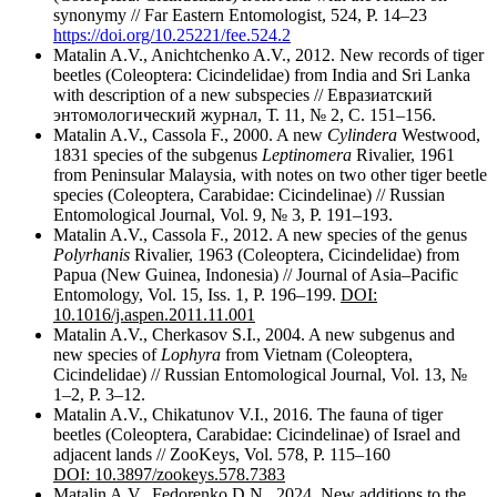
synonymy // Far Eastern Entomologist, 524, P. 14–23
https://doi.org/10.25221/fee.524.2
Matalin A.V., Anichtchenko A.V., 2012. New records of tiger
beetles (Coleoptera: Cicindelidae) from India and Sri Lanka
with description of a new subspecies // Евразиатский
энтомологический журнал, Т. 11, № 2, С. 151–156.
Matalin A.V., Cassola F., 2000. A new
Cylindera
Westwood,
1831 species of the subgenus
Leptinomera
Rivalier, 1961
from Peninsular Malaysia, with notes on two other tiger beetle
species (Coleoptera, Carabidae: Cicindelinae) // Russian
Entomological Journal, Vol. 9, № 3, P. 191–193.
Matalin A.V., Cassola F., 2012. A new species of the genus
Polyrhanis
Rivalier, 1963 (Coleoptera, Cicindelidae) from
Papua (New Guinea, Indonesia) // Journal of Asia–Pacific
Entomology, Vol. 15, Iss. 1, P. 196–199.
DOI:
10.1016/j.aspen.2011.11.001
Matalin A.V., Cherkasov S.I., 2004. A new subgenus and
new species of
Lophyra
from Vietnam (Coleoptera,
Cicindelidae) // Russian Entomological Journal, Vol. 13, №
1–2, P. 3–12.
Matalin A.V., Chikatunov V.I., 2016. The fauna of tiger
beetles (Coleoptera, Carabidae: Cicindelinae) of Israel and
adjacent lands // ZooKeys, Vol. 578, P. 115–160
DOI: 10.3897/zookeys.578.7383
Matalin A.V., Fedorenko D.N., 2024. New additions to the