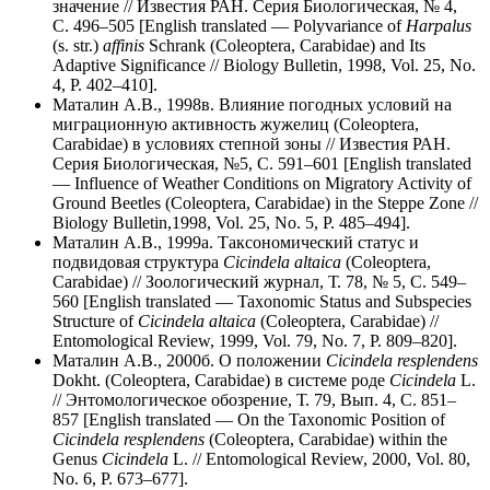
значение // Известия РАН. Серия Биологическая, № 4,
С. 496–505 [English translated — Polyvariance of
Harpalus
(s. str.)
affinis
Schrank (Coleoptera, Carabidae) and Its
Adaptive Significance // Biology Bulletin, 1998, Vol. 25, No.
4, P. 402–410].
Маталин А.В., 1998в. Влияние погодных условий на
миграционную активность жужелиц (Coleoptera,
Carabidae) в условиях степной зоны // Известия РАН.
Серия Биологическая, №5, С. 591–601 [English translated
— Influence of Weather Conditions on Migratory Activity of
Ground Beetles (Coleoptera, Carabidae) in the Steppe Zone //
Biology Bulletin,1998, Vol. 25, No. 5, P. 485–494].
Маталин А.В., 1999а. Таксономический статус и
подвидовая структура
Cicindela altaica
(Coleoptera,
Carabidae) //
Зоологический журнал, Т. 78, № 5, С. 549–
560 [English translated — Taxonomic Status and Subspecies
Structure of
Cicindela altaica
(Coleoptera, Carabidae) //
Entomological Review, 1999, Vol. 79, No. 7, P. 809–820].
Маталин А.В., 2000б. О положении
Cicindela
resplendens
Dokht. (Coleoptera, Carabidae) в системе роде
Cicindela
L.
// Энтомологическое обозрение, Т. 79, Вып. 4, С. 851–
857 [English translated — On the Taxonomic Position of
Cicindela resplendens
(Coleoptera, Carabidae) within the
Genus
Cicindela
L. // Entomological Review, 2000, Vol. 80,
No. 6, P. 673–677].