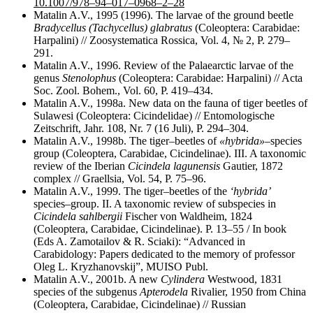
10.1007/978–94–017–0968–2–28
Matalin A.V., 1995 (1996). The larvae of the ground beetle
Bradycellus (Tachycellus) glabratus
(Coleoptera: Carabidae:
Harpalini) // Zoosystematica Rossica, Vol. 4, № 2, P. 279–
291.
Matalin A.V., 1996. Review of the Palaearctic larvae of the
genus
Stenolophus
(Coleoptera: Carabidae: Harpalini) // Acta
Soc. Zool. Bohem., Vol. 60, P. 419–434.
Matalin A.V., 1998a. New data on the fauna of tiger beetles of
Sulawesi (Coleoptera: Cicindelidae) // Entomologische
Zeitschrift, Jahr. 108, Nr. 7 (16 Juli), P. 294–304.
Matalin A.V., 1998b. The tiger–beetles of
«hybrida»
–species
group (Coleoptera, Carabidae, Cicindelinae). III. A taxonomic
review of the Iberian
Cicindela lagunensis
Gautier, 1872
complex // Graellsia, Vol. 54, P. 75–96.
Matalin A.V., 1999. The tiger–beetles of the
‘hybrida’
species–group. II. A taxonomic review of subspecies in
Cicindela sahlbergii
Fischer von Waldheim, 1824
(Coleoptera, Carabidae, Cicindelinae). P. 13–55 / In book
(Eds A. Zamotailov & R. Sciaki): “Advanced in
Carabidology: Papers dedicated to the memory of professor
Oleg L. Kryzhanovskij”, MUISO Publ.
Matalin A.V., 2001b. A new
Cylindera
Westwood, 1831
species of the subgenus
Apterodela
Rivalier, 1950 from China
(Coleoptera, Carabidae, Cicindelinae) // Russian