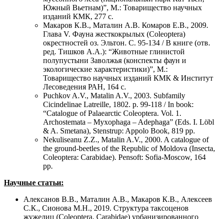
Южный Вьетнам)”, М.: Товарищество научных
изданий КМК, 277 с.
Макаров К.В., Маталин А.В. Комаров Е.В., 2009.
Глава V. Фауна жесткокрылых (Coleoptera)
окрестностей оз. Эльтон. С. 95-134 / В книге (отв.
ред. Тишков А.А.): “Животные глинистой
полупустыни Заволжья (конспекты фаун и
экологические характеристики)”, М.:
Товарищество научных изданий КМК & Институт
Лесоведения РАН, 164 с.
Puchkov A.V., Matalin A.V., 2003. Subfamily
Cicindelinae Latreille, 1802. p. 99-118 / In book:
“Catalogue of Palaearctic Coleoptera. Vol. 1.
Archostemata – Myxophaga – Adephaga” (Eds. I. Löbl
& A. Smetana), Stenstrup: Appolo Book, 819 pp.
Nekuliseanu Z.Z., Matalin A.V., 2000. A catalogue of
the ground-beetles of the Republic of Moldova (Insecta,
Coleoptera: Carabidae). Pensoft: Sofia-Moscow, 164
pp.
Научные статьи:
Алексанов В.В., Маталин А.В., Макаров К.В., Алексеев
С.К., Сионова М.Н., 2019. Структура таксоценов
жужелиц (Coleoptera, Carabidae) урбанизированного