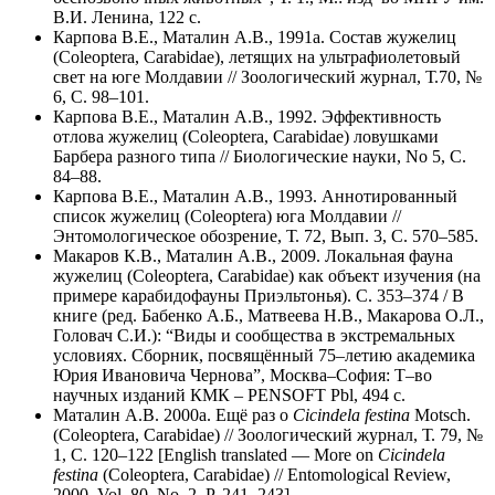
В.И. Ленина, 122 с.
Карпова В.Е., Маталин А.В., 1991а. Состав жужелиц
(Coleoptera, Carabidae), летящих на ультрафиолетовый
свет на юге Молдавии // Зоологический журнал, Т.70, №
6, С. 98–101.
Карпова В.Е., Маталин А.В., 1992. Эффективность
отлова жужелиц (Coleoptera, Carabidae) ловушками
Барбера разного типа // Биологические науки, No 5, С.
84–88.
Карпова В.Е., Маталин А.В., 1993. Аннотированный
список жужелиц (Coleoptera) юга Молдавии //
Энтомологическое обозрение, Т. 72, Вып. 3, С. 570–585.
Макаров К.В., Маталин А.В., 2009. Локальная фауна
жужелиц (Coleoptera, Carabidae) как объект изучения (на
примере карабидофауны Приэльтонья). С. 353–374 / В
книге (ред. Бабенко А.Б., Матвеева Н.В., Макарова О.Л.,
Головач С.И.): “Виды и сообщества в экстремальных
условиях. Сборник, посвящённый 75–летию академика
Юрия Ивановича Чернова”, Москва–София: Т–во
научных изданий КМК – PENSOFT Pbl, 494 с.
Маталин А.В. 2000а. Ещё раз о
Cicindela
festina
Motsch.
(Coleoptera, Carabidae) // Зоологический журнал, Т. 79, №
1, С. 120–122 [English translated — More on
Cicindela
festina
(Coleoptera, Carabidae) // Entomological Review,
2000, Vol. 80, No. 2, P. 241–243].