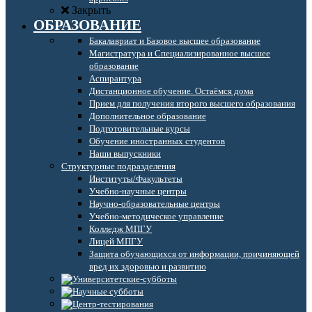
Закрыть
ОБРАЗОВАНИЕ
Бакалавриат и Базовое высшее образование
Магистратура и Специализированное высшее
образование
Аспирантура
Дистанционное обучение. Остаёмся дома
Прием для получения второго высшего образования
Дополнительное образование
Подготовительные курсы
Обучение иностранных студентов
Наши выпускники
Структурные подразделения
Институты/Факультеты
Учебно-научные центры
Научно-образовательные центры
Учебно-методическое управление
Колледж МПГУ
Лицей МПГУ
Защита обучающихся от информации, причиняющей
вред их здоровью и развитию