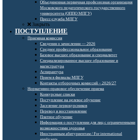
Объединенная первичная профсоюзная организация
Московского педагогического государственного
университета (ОППО МПГУ)
Пресс-служба МПГУ
Закрыть
ПОСТУПЛЕНИЕ
Приемная комиссия
Сведения о зачислении — 2026
Среднее профессиональное образование
Базовое высшее образование и специалитет
Специализированное высшее образование и
магистратура
Аспирантура
Прием в филиалы МПГУ
Контакты отборочных комиссий – 2026/27
Нормативно-правовое обеспечение приема
Конкурсные списки
Поступление на целевое обучение
Заселение первокурсников
Перевод и восстановление
Платное обучение
Информация о поступлении для лиц с ограниченными
возможностями здоровья
Иностранным абитуриентам / For international
applicants