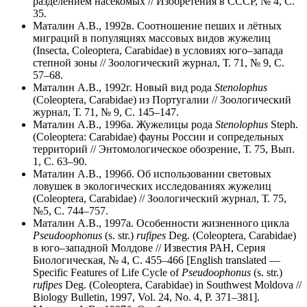
разделением насекомых // Изобретения в СССР, № 4, С.
35.
Маталин А.В., 1992в. Соотношение пеших и лётных
миграций в популяциях массовых видов жужелиц
(Insecta, Coleoptera, Carabidae) в условиях юго–запада
степной зоны // Зоологический журнал, Т. 71, № 9, С.
57–68.
Маталин А.В., 1992г. Новый вид рода
Stenolophus
(Coleoptera, Carabidae) из Португалии // Зоологический
журнал, Т. 71, № 9, С. 145–147.
Маталин А.В., 1996а. Жужелицы рода
Stenolophus
Steph.
(Coleoptera: Carabidae) фауны России и сопредельных
территорий // Энтомологическое обозрение, Т. 75, Вып.
1, С. 63–90.
Маталин А.В., 1996б. Об использовании световых
ловушек в экологических исследованиях жужелиц
(Coleoptera, Carabidae) // Зоологический журнал, Т. 75,
№5, С. 744–757.
Маталин А.В., 1997а. Особенности жизненного цикла
Pseudoophonus
(s. str.)
rufipes
Deg. (Coleoptera, Carabidae)
в юго–западной Молдове // Известия РАН, Серия
Биологическая, № 4, С. 455–466 [English translated —
Specific Features of Life Cycle of
Pseudoophonus
(s. str.)
rufipes
Deg. (Coleoptera, Carabidae) in Southwest Moldova //
Biology Bulletin, 1997, Vol. 24, No. 4, P. 371–381].