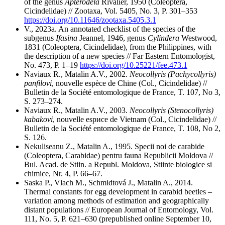
of the genus
Apterodela
Rivalier, 1950 (Coleoptera,
Cicindelidae) // Zootaxa, Vol. 5405, No. 3, P. 301–353
https://doi.org/10.11646/zootaxa.5405.3.1
V., 2023a. An annotated checklist of the species of the
subgenus
Ifasina
Jeannel, 1946, genus
Cylindera
Westwood,
1831 (Coleoptera, Cicindelidae), from the Philippines, with
the description of a new species // Far Eastern Entomologist,
No. 473, P. 1–19
https://doi.org/10.25221/fee.473.1
Naviaux R., Matalin A.V., 2002.
Neocollyris (Pachycollyris)
panfilovi
, nouvelle espèce de Chine (Col., Cicindelidae) //
Bulletin de la Société entomologique de France, T. 107, No 3,
S. 273–274.
Naviaux R., Matalin A.V., 2003.
Neocollyris (Stenocollyris)
kabakovi
, nouvelle espиce de Vietnam (Col., Cicindelidae) //
Bulletin de la Société entomologique de France, T. 108, No 2,
S. 126.
Nekuliseanu Z., Matalin A., 1995. Specii noi de carabide
(Coleoptera, Carabidae) pentru fauna Republicii Moldova //
Bul. Acad. de Stiin. a Republ. Moldova, Stiinte biologice si
chimice, Nr. 4, P. 66–67.
Saska P., Vlach M., Schmidtová J., Matalin A., 2014.
Thermal constants for egg development in carabid beetles –
variation among methods of estimation and geographically
distant populations // European Journal of Entomology, Vol.
111, No. 5, P. 621–630 (prepublished online September 10,