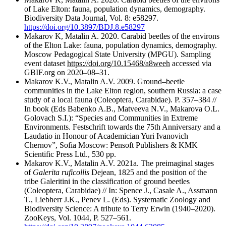
of Lake Elton: fauna, population dynamics, demography.
Biodiversity Data Journal, Vol. 8: e58297.
https://doi.org/10.3897/BDJ.8.e58297
Makarov K, Matalin A. 2020. Carabid beetles of the environs
of the Elton Lake: fauna, population dynamics, demography.
Moscow Pedagogical State University (MPGU). Sampling
event dataset
https://doi.org/10.15468/a8weeh
accessed via
GBIF.org on 2020–08–31.
Makarov K.V., Matalin A.V. 2009. Ground–beetle
communities in the Lake Elton region, southern Russia: a case
study of a local fauna (Coleoptera, Carabidae). P. 357–384 //
In book (Eds Babenko A.B., Matveeva N.V., Makarova O.L.
Golovach S.I.): “Species and Communities in Extreme
Environments. Festschrift towards the 75th Anniversary and a
Laudatio in Honour of Academician Yuri Ivanovich
Chernov”, Sofia Moscow: Pensoft Publishers & KMK
Scientific Press Ltd., 530 pp.
Makarov K.V., Matalin A.V. 2021a. The preimaginal stages
of
Galerita ruficollis
Dejean, 1825 and the position of the
tribe Galeritini in the classification of ground beetles
(Coleoptera, Carabidae) // In: Spence J., Casale A., Assmann
T., Liebherr J.K., Penev L. (Eds). Systematic Zoology and
Biodiversity Science: A tribute to Terry Erwin (1940–2020).
ZooKeys, Vol. 1044, P. 527–561.