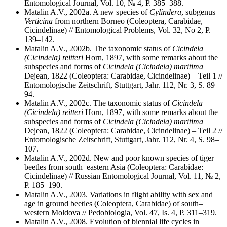
Entomological Journal, Vol. 10, № 4, P. 385–388.
Matalin A.V., 2002a. A new species of
Cylindera
, subgenus
Verticina
from northern Borneo (Coleoptera, Carabidae,
Cicindelinae) // Entomological Problems, Vol. 32, No 2, P.
139–142.
Matalin A.V., 2002b. The taxonomic status of
Cicindela
(Cicindela) reitteri
Horn, 1897, with some remarks about the
subspecies and forms of
Cicindela (Cicindela) maritima
Dejean, 1822 (Coleoptera: Carabidae, Cicindelinae) – Teil 1 //
Entomologische Zeitschrift, Stuttgart, Jahr. 112, Nr. 3, S. 89–
94.
Matalin A.V., 2002c. The taxonomic status of
Cicindela
(Cicindela) reitteri
Horn, 1897, with some remarks about the
subspecies and forms of
Cicindela (Cicindela) maritima
Dejean, 1822 (Coleoptera: Carabidae, Cicindelinae) – Teil 2 //
Entomologische Zeitschrift, Stuttgart, Jahr. 112, Nr. 4, S. 98–
107.
Matalin A.V., 2002d. New and poor known species of tiger–
beetles from south–eastern Asia (Coleoptera: Carabidae:
Cicindelinae) // Russian Entomological Journal, Vol. 11, № 2,
P. 185–190.
Matalin A.V., 2003. Variations in flight ability with sex and
age in ground beetles (Coleoptera, Carabidae) of south–
western Moldova // Pedobiologia, Vol. 47, Is. 4, P. 311–319.
Matalin A.V., 2008. Evolution of biennial life cycles in