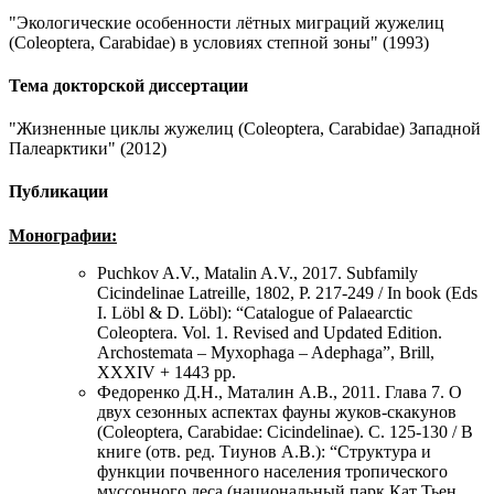
"Экологические особенности лётных миграций жужелиц
(Coleoptera, Carabidae) в условиях степной зоны" (1993)
Тема докторской диссертации
"Жизненные циклы жужелиц (Coleoptera, Carabidae) Западной
Палеарктики" (2012)
Публикации
Монографии:
Puchkov A.V., Matalin A.V., 2017. Subfamily
Cicindelinae Latreille, 1802, P. 217-249 / In book (Eds
I. Löbl & D. Löbl): “Catalogue of Palaearctic
Coleoptera. Vol. 1. Revised and Updated Edition.
Archostemata – Myxophaga – Adephaga”, Brill,
XXXIV + 1443 pp.
Федоренко Д.Н., Маталин А.В., 2011. Глава 7. О
двух сезонных аспектах фауны жуков-скакунов
(Coleoptera, Carabidae: Cicindelinae). С. 125-130 / В
книге (отв. ред. Тиунов А.В.): “Структура и
функции почвенного населения тропического
муссонного леса (национальный парк Кат Тьен,