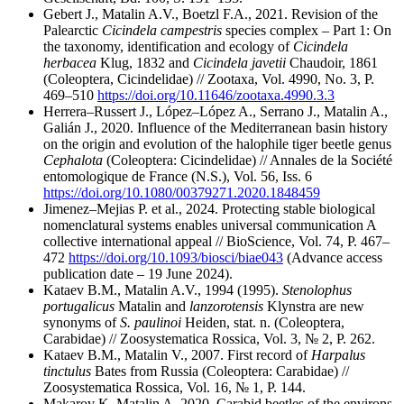
Gebert J., Matalin A.V., Boetzl F.A., 2021. Revision of the
Palearctic
Cicindela campestris
species complex – Part 1: On
the taxonomy, identification and ecology of
Cicindela
herbacea
Klug, 1832 and
Cicindela javetii
Chaudoir, 1861
(Coleoptera, Cicindelidae) // Zootaxa, Vol. 4990, No. 3, P.
469–510
https://doi.org/10.11646/zootaxa.4990.3.3
Herrera–Russert J., López–López A., Serrano J., Matalin A.,
Galián J., 2020. Influence of the Mediterranean basin history
on the origin and evolution of the halophile tiger beetle genus
Cephalota
(Coleoptera: Cicindelidae) // Annales de la Société
entomologique de France (N.S.), Vol. 56, Iss. 6
https://doi.org/10.1080/00379271.2020.1848459
Jimenez–Mejias P. et al., 2024. Protecting stable biological
nomenclatural systems enables universal communication A
collective international appeal // BioScience, Vol. 74, P. 467–
472
https://doi.org/10.1093/biosci/biae043
(Advance access
publication date – 19 June 2024).
Kataev B.M., Matalin A.V., 1994 (1995).
Stenolophus
portugalicus
Matalin and
lanzorotensis
Klynstra are new
synonyms of
S. paulinoi
Heiden, stat. n. (Coleoptera,
Carabidae) // Zoosystematica Rossica, Vol. 3, № 2, P. 262.
Kataev B.M., Matalin V., 2007. First record of
Harpalus
tinctulus
Bates from Russia (Coleoptera: Carabidae) //
Zoosystematica Rossica, Vol. 16, № 1, P. 144.
Makarov K, Matalin A. 2020. Carabid beetles of the environs