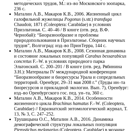
методических трудов, М.: из–во Московского зоопарка,
236 с.
Маталин А.В., Макаров К.В., 2006. Жизненный цикл
галофильной жужелицы
Pogonus
(s.str.)
transfuga
Chaudoir, 1871 (Coleoptera: Carabidae) в условиях
Приэльтонья. С. 40–46 / В книге (отв. ред. В.Ф.
Чернобай): “Биоразнообразие и проблемы
природопользования в Приэльтонье. Сборник научных
трудов”, Волгоград: изд–во ПринТерра, 144 с.
Маталин А.В., Макаров К.В., 2008. Сезонная динамика
и состояние локальных популяций
Carabus
bessarabicus
concretus
F.–W. в условиях природного парка
Эльтонский. С. 200–201 / В книге (отв. ред. Рябинина
З.Н.): Материалы IV международной конференции
“Биоразнообразие и биоресурсы Урала и сопредельных
территорий. Оренбург, 29–31 мая 2008 г.” (Труды ин–та
биоресурсов и прикладной экологии. Вып. 7), Оренбург:
изд–во Оренбургского гос. пед. ун–та, 360 с.
Маталин А.В., Макаров К.В., 2014. Особенности
жизненного цикла
Brachinus
hamatus
F.–W. (Coleoptera,
Carabidae) // Евразиатский энтомологический журнал, Т.
13, № 3, С. 247–252.
Трушицына О.С., Маталин А.В., 2016. Динамика
демографической структуры локальных популяция
Pterostichus
melanarius
(Coleoptera, Carabidae) в мозаике