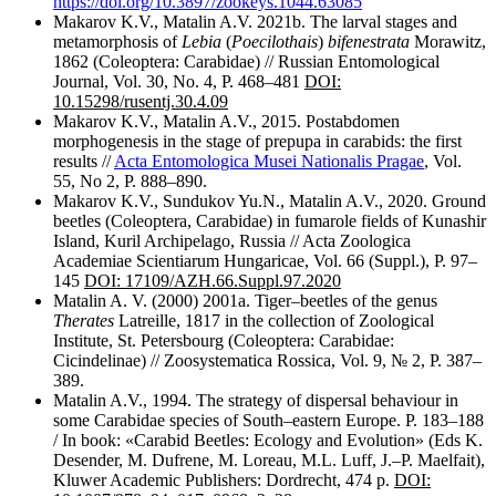
https://doi.org/10.3897/zookeys.1044.63085
Makarov K.V., Matalin A.V. 2021b. The larval stages and
metamorphosis of
Lebia
(
Poecilothais
)
bifenestrata
Morawitz,
1862 (Coleoptera: Carabidae) // Russian Entomological
Journal, Vol. 30, No. 4, P. 468–481
DOI
:
10.15298/rusentj.30.4.09
Makarov K.V., Matalin A.V., 2015. Postabdomen
morphogenesis in the stage of prepupa in carabids: the first
results //
Acta Entomologica Musei Nationalis Pragae
, Vol.
55, No 2, P. 888–890.
Makarov K.V., Sundukov Yu.N., Matalin A.V., 2020. Ground
beetles (Coleoptera, Carabidae) in fumarole fields of Kunashir
Island, Kuril Archipelago, Russia // Acta Zoologica
Academiae Scientiarum Hungaricae, Vol. 66 (Suppl.), P. 97–
145
DOI:
17109/AZH.66.Suppl.97.2020
Matalin A. V. (2000) 2001a. Tiger–beetles of the genus
Therates
Latreille, 1817 in the collection of Zoological
Institute, St. Petersbourg (Coleoptera: Carabidae:
Cicindelinae) // Zoosystematica Rossica, Vol. 9, № 2, P. 387–
389.
Matalin A.V., 1994. The strategy of dispersal behaviour in
some Carabidae species of South–eastern Europe. P. 183–188
/ In book: «Carabid Beetles: Ecology and Evolution» (Eds K.
Desender, M. Dufrene, M. Loreau, M.L. Luff, J.–P. Maelfait),
Kluwer Academic Publishers: Dordrecht, 474 p.
DOI: