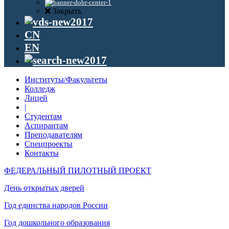
Закрыть
CN
EN
Институты/Факультеты
Колледж
Лицей
|
Студентам
Аспирантам
Преподавателям
Спецпроекты
Контакты
ФЕДЕРАЛЬНЫЙ ПИЛОТНЫЙ ПРОЕКТ
День открытых дверей
Год единства народов России
Год дошкольного образования