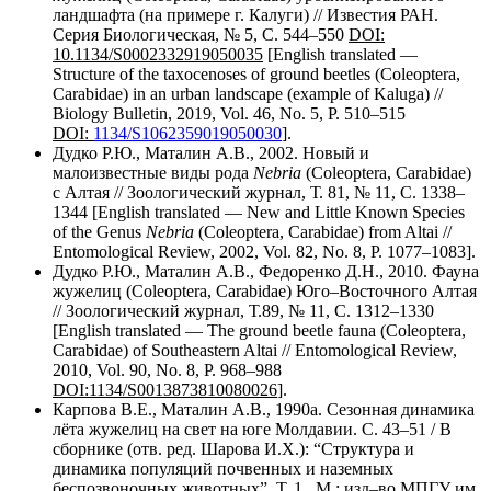
ландшафта (на примере г. Калуги) // Известия РАН.
Серия Биологическая, № 5, С. 544–550
DOI:
10.1134/S0002332919050035
[English translated —
Structure of the taxocenoses of ground beetles (Coleoptera,
Carabidae) in an urban landscape (example of Kaluga) //
Biology Bulletin, 2019, Vol. 46, No. 5, P. 510–515
DOI:
1134/S1062359019050030
].
Дудко Р.Ю., Маталин А.В., 2002. Новый и
малоизвестные виды рода
Nebria
(Coleoptera, Carabidae)
с Алтая // Зоологический журнал, Т. 81, № 11, С. 1338–
1344 [English translated — New and Little Known Species
of the Genus
Nebria
(Coleoptera, Carabidae) from Altai //
Entomological Review, 2002, Vol. 82, No. 8, P. 1077–1083].
Дудко Р.Ю., Маталин А.В., Федоренко Д.Н., 2010. Фауна
жужелиц (Coleoptera, Carabidae) Юго–Восточного Алтая
// Зоологический журнал, Т.89, № 11, С. 1312–1330
[English translated — The ground beetle fauna (Coleoptera,
Carabidae) of Southeastern Altai // Entomological Review,
2010, Vol. 90, No. 8, P. 968–988
DOI
:
1134/
S
0013873810080026
].
Карпова В.Е., Маталин А.В., 1990а. Сезонная динамика
лёта жужелиц на свет на юге Молдавии. С. 43–51 / В
сборнике (отв. ред. Шарова И.Х.): “Структура и
динамика популяций почвенных и наземных
беспозвоночных животных”, Т. 1., М.: изд–во МПГУ им.