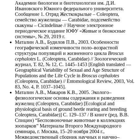
Академии биологии и биотехнологии им. Д.И.
Ивановского Южного федерального университета.
Сообщение 1. Отряд Жесткокрылые – Coleoptera,
семейство жужелицы — Carabidae, подсемейство
скакуны – Cicindelinae // Научное электронное
периодическое издание ЮФУ «Живые и биокосные
системы», № 29, 2019 г.
Маталин А.В., Будилов П.В., 2003. Особенности
географической изменчивости поло–возрастной
структуры популяций и жизненного цикла
Broscus
cephalotes
L. (Coleoptera, Carabidae) // Зоологический
журнал, Т. 82, № 12, С. 1445–1453 [English translated —
Geographical Variability of Sexual and Age Structure of
Populations and the Life Cycle in
Broscus
cephalotes
(Coleoptera, Carabidae) // Entomological Review, 2003, Vol.
83, No. 4, P. 1037–1045].
Маталин А.В., Макаров К.В., 2005. Эколого–
физиологические основы содержания и разведения
жужелиц (Coleoptera, Carabidae) [Ecological and
physiological basis of ground beetle rearing and breeding
Coleoptera, Carabidae)] С. 129–137 / В книге (ред. В.В.
Спицин) “Беспозвоночные животные в коллекциях
зоопарков” Материалы Второго Международного
семинара, г. Москва, 15–20 ноября 2004 г.,
Межведомственный сборник научных и научно–