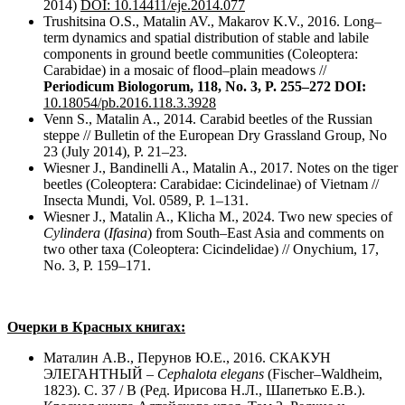
2014)
DOI: 10.14411/eje.2014.077
Tru
shitsina O.S.,
Matalin AV., Makarov K.V., 2016. Long–
term dynamics and spatial distribution of stable and labile
components in ground beetle communities (Coleoptera:
Carabidae) in a mosaic of flood–plain meadows //
Periodicum Biologorum
,
118, No. 3, P. 255–272
DOI:
10.18054/pb.2016.118.3.3928
Venn S., Matalin A., 2014. Carabid beetles of the Russian
steppe // Bulletin of the European Dry Grassland Group, No
23 (July 2014), P. 21–23.
Wiesner J., Bandinelli A., Matalin A., 2017. Notes on the tiger
beetles (Coleoptera: Carabidae: Cicindelinae) of Vietnam //
Insecta Mundi, Vol. 0589, P. 1–131.
Wiesner J., Matalin A., Klicha M., 2024. Two new species of
Cylindera
(
Ifasina
) from South–East Asia and comments on
two other taxa (Coleoptera: Cicindelidae) // Onychium, 17,
No. 3, P. 159–171.
Очерки в Красных книгах:
Маталин А.В., Перунов Ю.Е., 2016. СКАКУН
ЭЛЕГАНТНЫЙ –
Cephalota elegans
(Fischer–Waldheim,
1823). С. 37 / В (Ред. Ирисова Н.Л., Шапетько Е.В.).