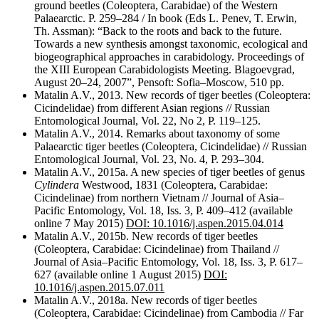
ground beetles (Coleoptera, Carabidae) of the Western
Palaearctic. P. 259–284 / In book (Eds L. Penev, T. Erwin,
Th. Assman): “Back to the roots and back to the future.
Towards a new synthesis amongst taxonomic, ecological and
biogeographical approaches in carabidology. Proceedings of
the XIII European Carabidologists Meeting. Blagoevgrad,
August 20–24, 2007”, Pensoft: Sofia–Moscow, 510 pp.
Matalin A.V., 2013. New records of tiger beetles (Coleoptera:
Cicindelidae) from different Asian regions // Russian
Entomological Journal, Vol. 22, No 2, P. 119–125.
Matalin A.V., 2014. Remarks about taxonomy of some
Palaearctic tiger beetles (Coleoptera, Cicindelidae) // Russian
Entomological Journal, Vol. 23, No. 4, P. 293–304.
Matalin A.V., 2015a. A new species of tiger beetles of genus
Cylindera
Westwood, 1831 (Coleoptera, Carabidae:
Cicindelinae) from northern Vietnam // Journal of Asia–
Pacific Entomology, Vol. 18, Iss. 3, P. 409–412 (available
online 7 May 2015)
DOI: 10.1016/j.aspen.2015.04.014
Matalin A.V., 2015b. New records of tiger beetles
(Coleoptera, Carabidae: Cicindelinae) from Thailand //
Journal of Asia–Pacific Entomology, Vol. 18, Iss. 3, P. 617–
627 (available online 1 August 2015)
DOI:
10.1016/j.aspen.2015.07.011
Matalin A.V., 2018a. New records of tiger beetles
(Coleoptera, Carabidae: Cicindelinae) from Cambodia // Far