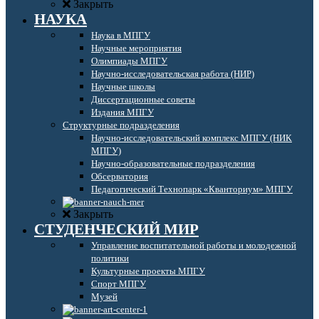
Закрыть
НАУКА
Наука в МПГУ
Научные мероприятия
Олимпиады МПГУ
Научно-исследовательская работа (НИР)
Научные школы
Диссертационные советы
Издания МПГУ
Структурные подразделения
Научно-исследовательский комплекс МПГУ (НИК
МПГУ)
Научно-образовательные подразделения
Обсерватория
Педагогический Технопарк «Кванториум» МПГУ
Закрыть
СТУДЕНЧЕСКИЙ МИР
Управление воспитательной работы и молодежной
политики
Культурные проекты МПГУ
Спорт МПГУ
Музей