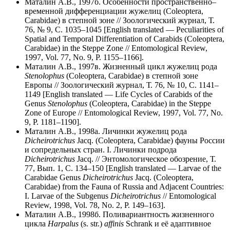
Маталин А.В., 1997б. Особенности пространственно–
временной дифференциации жужелиц (Coleoptera,
Carabidae) в степной зоне // Зоологический журнал, Т.
76, № 9, С. 1035–1045 [English translated — Peculiarities of
Spatial and Temporal Differentiation of Carabids (Coleoptera,
Carabidae) in the Steppe Zone // Entomological Review,
1997, Vol. 77, No. 9, P. 1155–1166].
Маталин А.В., 1997в. Жизненный цикл жужелиц рода
Stenolophus
(Coleoptera, Carabidae) в степной зоне
Европы // Зоологический журнал, Т. 76, № 10, С. 1141–
1149 [English translated — Life Cycles of Carabids of the
Genus
Stenolophus
(Coleoptera, Carabidae) in the Steppe
Zone of Europe // Entomological Review, 1997, Vol. 77, No.
9, P. 1181–1190].
Маталин А.В., 1998а. Личинки жужелиц рода
Dicheirotrichus
Jacq. (Coleoptera, Carabidae) фауны России
и сопредельных стран. I. Личинки подрода
Dicheirotrichus
Jacq. // Энтомологическое обозрение, Т.
77, Вып. 1, С. 134–150 [English translated — Larvae of the
Carabidae Genus
Dicheirotrichus
Jacq. (Coleoptera,
Carabidae) from the Fauna of Russia and Adjacent Countries:
I. Larvae of the Subgenus
Dicheirotrichus
// Entomological
Review, 1998, Vol. 78, No. 2, P. 149–163].
Маталин А.В., 1998б. Поливариантность жизненного
цикла
Harpalus
(s. str.)
affinis
Schrank и её адаптивное