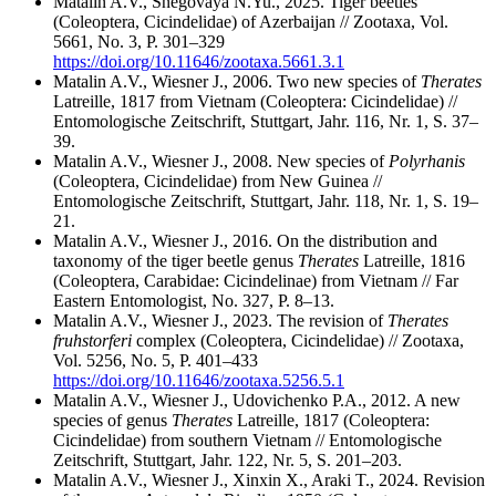
Matalin A.V., Snegovaya N.Yu., 2025. Tiger beetles
(Coleoptera, Cicindelidae) of Azerbaijan // Zootaxa, Vol.
5661, No. 3, P. 301–329
https://doi.org/10.11646/zootaxa.5661.3.1
Matalin A.V., Wiesner J., 2006. Two new species of
Therates
Latreille, 1817 from Vietnam (Coleoptera: Cicindelidae) //
Entomologische Zeitschrift, Stuttgart, Jahr. 116, Nr. 1, S. 37–
39.
Matalin A.V., Wiesner J., 2008. New species of
Polyrhanis
(Coleoptera, Cicindelidae) from New Guinea //
Entomologische Zeitschrift, Stuttgart, Jahr. 118, Nr. 1, S. 19–
21.
Matalin A.V., Wiesner J., 2016. On the distribution and
taxonomy of the tiger beetle genus
Therates
Latreille, 1816
(Coleoptera, Carabidae: Cicindelinae) from Vietnam // Far
Eastern Entomologist, No. 327, P. 8–13.
Matalin A.V., Wiesner J., 2023. The revision of
Therates
fruhstorferi
complex (Coleoptera, Cicindelidae) // Zootaxa,
Vol. 5256, No. 5, P. 401–433
https://doi.org/10.11646/zootaxa.5256.5.1
Matalin A.V., Wiesner J., Udovichenko P.A., 2012. A new
species of genus
Therates
Latreille, 1817 (Coleoptera:
Cicindelidae) from southern Vietnam // Entomologische
Zeitschrift, Stuttgart, Jahr. 122, Nr. 5, S. 201–203.
Matalin A.V., Wiesner J., Xinxin X., Araki T., 2024. Revision