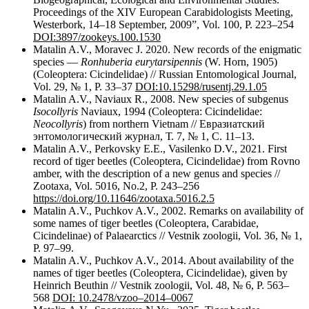
Proceedings of the XIV European Carabidologists Meeting,
Westerbork, 14–18 September, 2009”, Vol. 100, P. 223–254
DOI:
3897/zookeys.100.1530
Matalin A.V., Moravec J. 2020. New records of the enigmatic
species —
Ronhuberia eurytarsipennis
(W. Horn, 1905)
(Coleoptera: Cicindelidae) // Russian Entomological Journal,
Vol. 29, № 1, P. 33–37
DOI
:10.15298/rusentj.29.1.05
Matalin A.V., Naviaux R., 2008. New species of subgenus
Isocollyris
Naviaux, 1994 (Coleoptera: Cicindelidae:
Neocollyris
) from northern Vietnam // Евразиатский
энтомологический журнал, Т. 7, № 1, С. 11–13.
Matalin A.V., Perkovsky E.E., Vasilenko D.V., 2021. First
record of tiger beetles (Coleoptera, Cicindelidae) from Rovno
amber, with the description of a new genus and species //
Zootaxa, Vol. 5016, No.2, P. 243–256
https://doi.org/10.11646/zootaxa.5016.2.5
Matalin A.V., Puchkov A.V., 2002. Remarks on availability of
some names of tiger beetles (Coleoptera, Carabidae,
Cicindelinae) of Palaearctics // Vestnik zoologii, Vol. 36, № 1,
P. 97–99.
Matalin A.V., Puchkov A.V., 2014. About availability of the
names of tiger beetles (Coleoptera, Cicindelidae), given by
Heinrich Beuthin // Vestnik zoologii, Vol. 48, № 6, P. 563–
568
DOI: 10.2478/vzoo–2014–0067