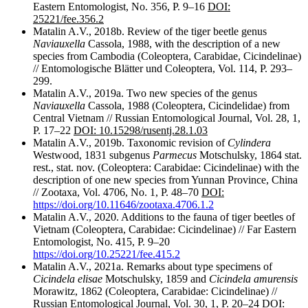
Eastern Entomologist, No. 356, P. 9–16
DOI:
25221/fee.356.2
Matalin A.V., 2018b. Review of the tiger beetle genus
Naviauxella
Cassola, 1988, with the description of a new
species from Cambodia (Coleoptera, Carabidae, Cicindelinae)
// Entomologische Blätter und Coleoptera, Vol. 114, P. 293–
299.
Matalin A.V., 2019a. Two new species of the genus
Naviauxella
Cassola, 1988 (Coleoptera, Cicindelidae) from
Central Vietnam // Russian Entomological Journal, Vol. 28, 1,
P. 17–22
DOI:
10.15298/rusentj.28.1.03
Matalin A.V., 2019b. Taxonomic revision of
Cylindera
Westwood, 1831 subgenus
Parmecus
Motschulsky, 1864 stat.
rest., stat. nov. (Coleoptera: Carabidae: Cicindelinae) with the
description of one new species from Yunnan Province, China
// Zootaxa, Vol. 4706, No. 1, P. 48–70
DOI:
https://doi.org/10.11646/zootaxa.4706.1.2
Matalin A.V., 2020. Additions to the fauna of tiger beetles of
Vietnam (Coleoptera, Carabidae: Cicindelinae) // Far Eastern
Entomologist, No. 415, P. 9–20
https://doi.org/10.25221/fee.415.2
Matalin A.V., 2021a. Remarks about type specimens of
Cicindela elisae
Motschulsky, 1859 and
Cicindela amurensis
Morawitz, 1862 (Coleoptera, Carabidae: Cicindelinae) //
Russian Entomological Journal, Vol. 30, 1, P. 20–24
DOI
: