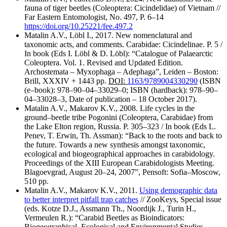
fauna of tiger beetles (Coleoptera: Cicindelidae) of Vietnam //
Far Eastern Entomologist, No. 497, P. 6–14
https://doi.org/10.25221/fee.497.2
Matalin A.V.,
Löbl I., 2017. New nomenclatural and
taxonomic acts, and comments. Carabidae: Cicindelinae. P. 5 /
In book (Eds I. Löbl & D. Löbl): “Catalogue of Palaearctic
Coleoptera. Vol. 1. Revised and Updated Edition.
Archostemata – Myxophaga – Adephaga”, Leiden – Boston:
Brill, XXXIV + 1443 pp.
DOI:
1163/9789004330290
(
ISBN
(
e
–book):
978–90–04–33029–0;
ISBN (hardback): 978–90–
04–33028–3, Date of publication – 18 October 2017
).
Matalin A.V., Makarov K.V., 2008. Life cycles in the
ground–beetle tribe Pogonini (Coleoptera, Carabidae) from
the Lake Elton region, Russia. P. 305–323 / In book (Eds L.
Penev, T. Erwin, Th. Assman): “Back to the roots and back to
the future. Towards a new synthesis amongst taxonomic,
ecological and biogeographical approaches in carabidology.
Proceedings of the XIII European Carabidologists Meeting.
Blagoevgrad, August 20–24, 2007”, Pensoft: Sofia–Moscow,
510 pp.
Matalin A.V., Makarov K.V., 2011.
Using demographic data
to better interpret pitfall trap catches
// ZooKeys, Special issue
(eds. Kotze D.J., Assmann Th., Noordijk J., Turin H.,
Vermeulen R.): “Carabid Beetles as Bioindicators:
Biogeographical, Ecological and Environmental Studies.