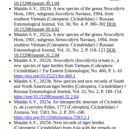
10.15298/rusentj.30.1.04
Matalin A.V., 2021b. A new species of the genus
Neocollyris
Horn, 1901, subgenus
Isocollyris
Naviaux, 1994, from
southern Vietnam (Coleoptera: Cicindelidae) // Russian
Entomological Journal, Vol. 30, No. 4, P. 390–392
DOI:
10.15298/rusentj.30.4.02
Matalin A.V., 2022a. A new species of the genus
Neocollyris
Horn, 1901, subgenus
Stenocollyris
Naviaux, 1994, from
southern Vietnam (Coleoptera: Cicindelidae) // Russian
Entomological Journal, Vol. 31, No. 2, P. 118–123
DOI
:
10.15298/rusentj.31.2.04
Matalin A.V., 2022b.
Neocollyris
(
Isocollyris
)
ornata
n., a
new species of tiger beetles from Vietnam (Coleoptera:
Cicindelidae) // Far Eastern Entomologist, No. 460, P. 1–10
https://doi.org/10.25221/fee.460.1
Matalin A.V., 2023b. New species and new records of South
and North American tiger beetles (Coleoptera, Cicindelidae) //
Russian Entomological Journal, Vol. 32, No. 2, P. 149–154
https://org/10.15298/rusentj.32.2.04
Matalin A.V., 2025a. An intraspecific structure of
С
icindela
(s. str.)
coerulea
Pallas, 1773 (Coleoptera, Cicindelidae) //
Zootaxa, Vol. 5583, No. 2, P. 201–246
https://doi.org/10.11646/zootaxa.5583.2.1
Matalin A.V., 2025b. New records of tiger beetles
(Coleoptera: Cicindelidae) from Asia with the remark on