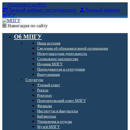
Подпишись на RSS
Личный кабинет поступающего
Личный кабинет
МПГУ
Навигация по сайту
Об МПГУ
Наша история
Сведения об образовательной организации
Международная деятельность
Социальное партнерство
Издания МПГУ
Преподаватели и сотрудники
Выпускникам
Структура
Ученый совет
Ректор
Ректорат
Попечительский совет МПГУ
Филиалы
Институты и факультеты
Библиотека
Управления и отделы
Музей МПГУ