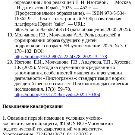
образования / под редакцией Е. И. Изотовой. — Москва
: Издательство Юрайт, 2025. — 452 с. —
(Профессиональное образование). — ISBN 978-5-534-
16362-9. — Текст : электронный // Образовательная
платформа Юрайт [сайт]. — URL:
https://urait.ru/bcode/568513 (дата обращения: 20.05.2025).
Молчанова Г.В., Молчанова А.А. Роль родителей в
формировании образа будущего у детей
подросткового возраста//Научное мнение. 2025. № 3. С.
178–182. DOI:
https://doi.org/10.25807/22224378_2025_3_178
Изотова, Е.И., Молчанова, Г.В., Авдулова, Т.П., Хузеева,
Г.Р. (2025). Методика изучения опосредованного
запоминания, особенностей мышления и регуляции
деятельности «Пиктограмма»: стандартизация нормы
для детей шести и семи лет. Психолого-педагогические
исследования, 17(3), 59–78.
https://doi.org/10.17759/psyedu.2025170304
Повышение квалификации
1. Оказание первой помощи в условиях учебно-
воспитательного процесса, ФГБОУ ВО «Московский
педагогический государственный университет»,
Удостоверение, 772420413671, 04.12.2023 г.