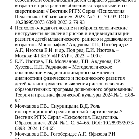
возраста в пространстве общения со взрослыми и со
сверстниками // Вестник РГГУ. Серия «Психология.
Педагогика. Образование». 2023. № 2. С. 79–93. DOI:
10.28995/2073-6398-2023-2-79-93
Психолого-педагогические и нейропсихологические
инструменты выявления рисков и индивидуализации
развития детей младенческого, раннего и дошкольного
возрастов. Монография / Авдулова Т.П., Гогоберидзе
А.Г., Изотова Е.И. и др. Под ред. Е.И. Изотова. –
Москва: ФГБНУ «ИРЗАР», 2023. – 100 с.
Е.И. Изотова, Г.В. Молчанова, Т.П. Авдулова, Г.Р.
Хузеева, Н.П. Радчикова – Методологическое
обоснование междисциплинарного комплекса
диагностики физического и психического развития
детей как инструмента выявления рисков освоения
образовательных программ дошкольного образования//
Теория и практика физической культуры,2024.№ 1, с.88-
92
Молчанова Г.В., Снурницына В.Д. Роль
информационной среды в детской картине мира //
Вестник РГГУ. Серия «Психология. Педагогика.
Образование». 2024. № 1. С. 54–65. DOI: 10.28995/2073-
6398- 2024-1-54-65
Молчанова Г.В., Гогоберидзе А.Г., Яфизова Р.И.