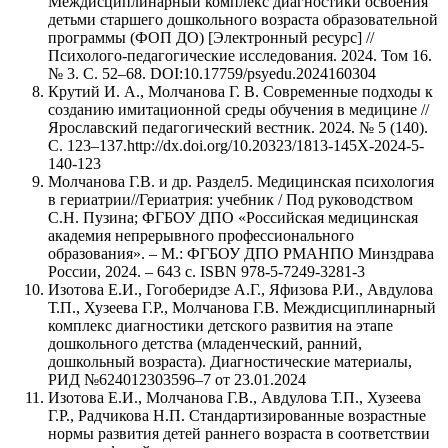
Междисциплинарный комплекс диагностики освоения
детьми старшего дошкольного возраста образовательной
программы (ФОП ДО) [Электронный ресурс] //
Психолого-педагогические исследования. 2024. Том 16.
№ 3. C. 52–68. DOI:10.17759/psyedu.2024160304
Крутий И. А., Молчанова Г. В. Современные подходы к
созданию имитационной среды обучения в медицине //
Ярославский педагогический вестник. 2024. № 5 (140).
С. 123–137.http://dx.doi.org/10.20323/1813-145X-2024-5-
140-123
Молчанова Г.В. и др. Раздел5. Медицинская психология
в гериатрии//Гериатрия: учебник / Под руководством
С.Н. Пузина; ФГБОУ ДПО «Российская медицинская
академия непрерывного профессионального
образования». – М.: ФГБОУ ДПО РМАНПО Минздрава
России, 2024. – 643 с. ISBN 978-5-7249-3281-3
Изотова Е.И., Гогоберидзе А.Г., Яфизова Р.И., Авдулова
Т.П., Хузеева Г.Р., Молчанова Г.В. Междисциплинарный
комплекс диагностики детского развития на этапе
дошкольного детства (младенческий, ранний,
дошкольный возраста). Диагностические материалы,
РИД №624012303596–7 от 23.01.2024
Изотова Е.И., Молчанова Г.В., Авдулова Т.П., Хузеева
Г.Р., Радчикова Н.П. Стандартизированные возрастные
нормы развития детей раннего возраста в соответствии