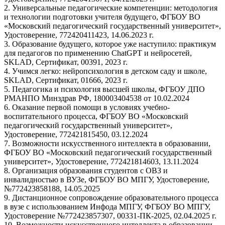
2. Универсальные педагогические компетенции: методология
и технологии подготовки учителя будущего, ФГБОУ ВО
«Московский педагогический государственный университет»,
Удостоверение, 772420411423, 14.06.2023 г.
3. Образование будущего, которое уже наступило: практикум
для педагогов по применению ChatGPT и нейросетей,
SKLAD, Сертификат, 00391, 2023 г.
4. Учимся легко: нейропсихология в детском саду и школе,
SKLAD, Сертификат, 01666, 2023 г.
5. Педагогика и психология высшей школы, ФГБОУ ДПО
РМАНПО Минздрав РФ, 180003404538 от 10.02.2024
6. Оказание первой помощи в условиях учебно-
воспитательного процесса, ФГБОУ ВО «Московский
педагогический государственный университет»,
Удостоверение, 772421815450, 03.12.2024
7. Возможности искусственного интеллекта в образовании,
ФГБОУ ВО «Московский педагогический государственный
университет», Удостоверение, 772421814603, 13.11.2024
8. Организация образования студентов с ОВЗ и
инвалидностью в ВУЗе, ФГБОУ ВО МПГУ, Удостоверение,
№772423858188, 14.05.2025
9. Дистанционное сопровождение образовательного процесса
в вузе с использованием Инфода МПГУ, ФГБОУ ВО МПГУ,
Удостоверение №772423857307, 00331-ПК-2025, 02.04.2025 г.
10. Возможности искусственного интеллекта в образовании,