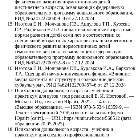
физического развития нормотипичных детей
шестилетнего возраста, осваивающих федеральную
образовательную программу дошкольного образования,
РИД №624122700459–0 от 27.12.2024
Изотова Е.И., Молчанова Г.В., Авдулова Т.П., Хузеева
Г.Р., Радчикова Н.П. Стандартизированные возрастные
нормы развития детей семи лет в соответствии со
спецификой возрастных характеристик психического и
физического развития нормотипичных детей
семилетнего возраста, осваивающих федеральную
образовательную программу дошкольного образования,
РИД №624122700552–8 от 27.12.2024
Изотова Е.И., Молчанова Г.В., Бурлакова И.А., Вархотов
Т.А. Сценарий научно-популярного фильма «Влияние
медиа контента на структуру и содержание детской
субкультуры», РИД №624122700457–6 от 27.12.2024
Психология дошкольного возраста : учебник и
практикум для вузов / под редакцией Е. И. Изотовой. —
Москва : Издательство Юрайт, 2025. — 452 с. —
(Высшее образование). — ISBN 978-5-534-16359-9. —
Текст : электронный // Образовательная платформа
Юрайт [сайт]. — URL: https://urait.ru/bcode/568512 (дата
обращения: 20.05.2025).
Психология дошкольного возраста : учебник и
практикум для среднего профессионального