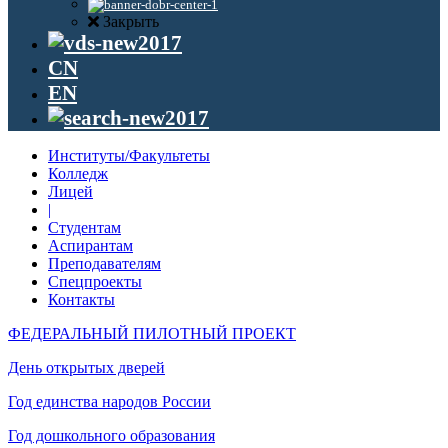
Закрыть
CN
EN
Институты/Факультеты
Колледж
Лицей
|
Студентам
Аспирантам
Преподавателям
Спецпроекты
Контакты
ФЕДЕРАЛЬНЫЙ ПИЛОТНЫЙ ПРОЕКТ
День открытых дверей
Год единства народов России
Год дошкольного образования