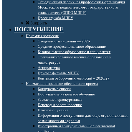
Объединенная первичная профсоюзная организация
Московского педагогического государственного
университета (ОППО МПГУ)
Пресс-служба МПГУ
Закрыть
ПОСТУПЛЕНИЕ
Приемная комиссия
Сведения о зачислении — 2026
Среднее профессиональное образование
Базовое высшее образование и специалитет
Специализированное высшее образование и
магистратура
Аспирантура
Прием в филиалы МПГУ
Контакты отборочных комиссий – 2026/27
Нормативно-правовое обеспечение приема
Конкурсные списки
Поступление на целевое обучение
Заселение первокурсников
Перевод и восстановление
Платное обучение
Информация о поступлении для лиц с ограниченными
возможностями здоровья
Иностранным абитуриентам / For international
applicants