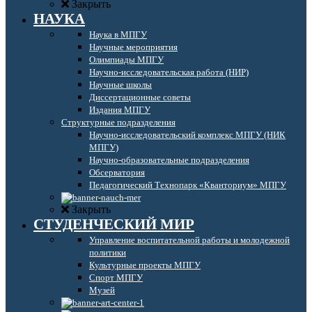
Закрыть
НАУКА
Наука в МПГУ
Научные мероприятия
Олимпиады МПГУ
Научно-исследовательская работа (НИР)
Научные школы
Диссертационные советы
Издания МПГУ
Структурные подразделения
Научно-исследовательский комплекс МПГУ (НИК
МПГУ)
Научно-образовательные подразделения
Обсерватория
Педагогический Технопарк «Кванториум» МПГУ
Закрыть
СТУДЕНЧЕСКИЙ МИР
Управление воспитательной работы и молодежной
политики
Культурные проекты МПГУ
Спорт МПГУ
Музей