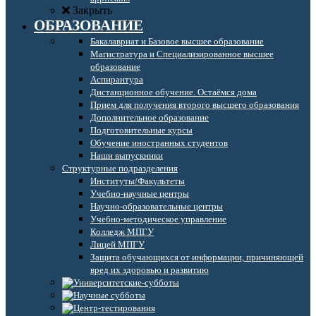
Закрыть
ОБРАЗОВАНИЕ
Бакалавриат и Базовое высшее образование
Магистратура и Специализированное высшее
образование
Аспирантура
Дистанционное обучение. Остаёмся дома
Прием для получения второго высшего образования
Дополнительное образование
Подготовительные курсы
Обучение иностранных студентов
Наши выпускники
Структурные подразделения
Институты/Факультеты
Учебно-научные центры
Научно-образовательные центры
Учебно-методическое управление
Колледж МПГУ
Лицей МПГУ
Защита обучающихся от информации, причиняющей
вред их здоровью и развитию