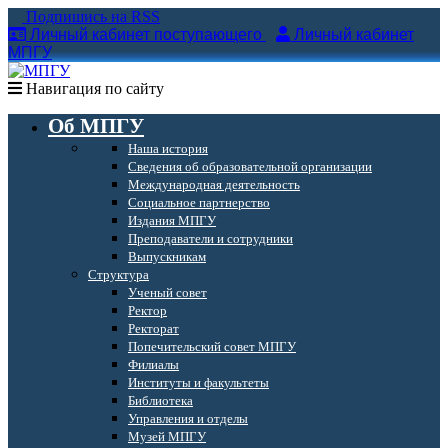
Подпишись на RSS
Личный кабинет поступающего
Личный кабинет
МПГУ
Навигация по сайту
Об МПГУ
Наша история
Сведения об образовательной организации
Международная деятельность
Социальное партнерство
Издания МПГУ
Преподаватели и сотрудники
Выпускникам
Структура
Ученый совет
Ректор
Ректорат
Попечительский совет МПГУ
Филиалы
Институты и факультеты
Библиотека
Управления и отделы
Музей МПГУ