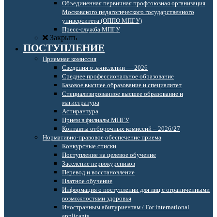
Объединенная первичная профсоюзная организация
Московского педагогического государственного
университета (ОППО МПГУ)
Пресс-служба МПГУ
Закрыть
ПОСТУПЛЕНИЕ
Приемная комиссия
Сведения о зачислении — 2026
Среднее профессиональное образование
Базовое высшее образование и специалитет
Специализированное высшее образование и
магистратура
Аспирантура
Прием в филиалы МПГУ
Контакты отборочных комиссий – 2026/27
Нормативно-правовое обеспечение приема
Конкурсные списки
Поступление на целевое обучение
Заселение первокурсников
Перевод и восстановление
Платное обучение
Информация о поступлении для лиц с ограниченными
возможностями здоровья
Иностранным абитуриентам / For international
applicants