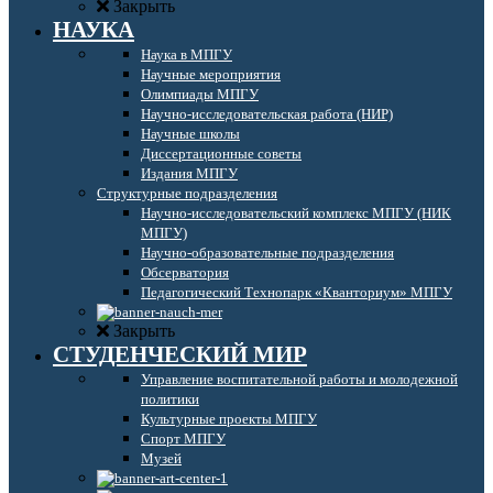
Закрыть
НАУКА
Наука в МПГУ
Научные мероприятия
Олимпиады МПГУ
Научно-исследовательская работа (НИР)
Научные школы
Диссертационные советы
Издания МПГУ
Структурные подразделения
Научно-исследовательский комплекс МПГУ (НИК
МПГУ)
Научно-образовательные подразделения
Обсерватория
Педагогический Технопарк «Кванториум» МПГУ
Закрыть
СТУДЕНЧЕСКИЙ МИР
Управление воспитательной работы и молодежной
политики
Культурные проекты МПГУ
Спорт МПГУ
Музей