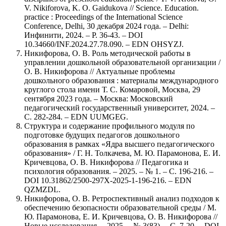
V. Nikiforova, K. O. Gaidukova // Science. Education.
practice : Proceedings of the International Science
Conference, Delhi, 30 декабря 2024 года. – Delhi:
Инфинити, 2024. – P. 36-43. – DOI
10.34660/INF.2024.27.78.090. – EDN OHSYZJ.
Никифорова, О. В. Роль методической работы в
управлении дошкольной образовательной организации /
О. В. Никифорова // Актуальные проблемы
дошкольного образования : материалы международного
круглого стола имени Т. С. Комаровой, Москва, 29
сентября 2023 года. – Москва: Московский
педагогический государственный университет, 2024. –
С. 282-284. – EDN UUMGEG.
Структура и содержание профильного модуля по
подготовке будущих педагогов дошкольного
образования в рамках «Ядра высшего педагогического
образования» / Г. Н. Толкачева, М. Ю. Парамонова, Е. И.
Кричевцова, О. В. Никифорова // Педагогика и
психология образования. – 2025. – № 1. – С. 196-216. –
DOI 10.31862/2500-297X-2025-1-196-216. – EDN
QZMZDL.
Никифорова, О. В. Ретроспективный анализ подходов к
обеспечению безопасности образовательной среды / М.
Ю. Парамонова, Е. И. Кричевцова, О. В. Никифорова //
Новые исследования. – 2025. – № 3(83). – С. 7-20. – DOI