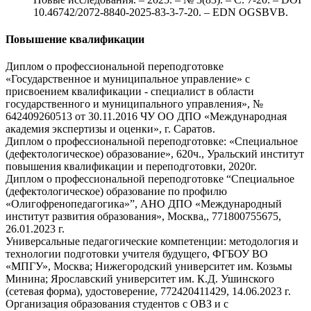
10.46742/2072-8840-2025-83-3-7-20. – EDN OGSBVB.
Повышение квалификации
Диплом о профессиональной переподготовке
«Государственное и муниципальное управление» с
присвоением квалификации - специалист в области
государственного и муниципального управления», №
642409260513 от 30.11.2016 ЧУ ОО ДПО «Международная
академия экспертизы и оценки», г. Саратов.
Диплом о профессиональной переподготовке: «Специальное
(дефектологическое) образование», 620ч., Уральский институт
повышения квалификации и переподготовки, 2020г.
Диплом о профессиональной переподготовке “Специальное
(дефектологическое) образование по профилю
«Олигофренопедагогика»”, АНО ДПО «Международный
институт развития образования», Москва,, 771800755675,
26.01.2023 г.
Универсальные педагогические компетенции: методология и
технологии подготовки учителя будущего, ФГБОУ ВО
«МПГУ», Москва; Нижегородский университет им. Козьмы
Минина; Ярославский университет им. К.Д. Ушинского
(сетевая форма), удостоверение, 772420411429, 14.06.2023 г.
Организация образования студентов с ОВЗ и с