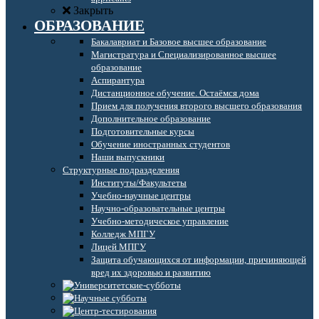
Закрыть
ОБРАЗОВАНИЕ
Бакалавриат и Базовое высшее образование
Магистратура и Специализированное высшее
образование
Аспирантура
Дистанционное обучение. Остаёмся дома
Прием для получения второго высшего образования
Дополнительное образование
Подготовительные курсы
Обучение иностранных студентов
Наши выпускники
Структурные подразделения
Институты/Факультеты
Учебно-научные центры
Научно-образовательные центры
Учебно-методическое управление
Колледж МПГУ
Лицей МПГУ
Защита обучающихся от информации, причиняющей
вред их здоровью и развитию