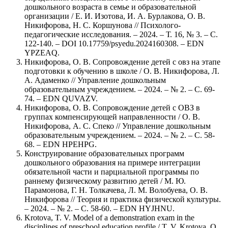
дошкольного возраста в семье и образовательной
организации / Е. И. Изотова, И. А. Бурлакова, О. В.
Никифорова, Н. С. Коршунова // Психолого-
педагогические исследования. – 2024. – Т. 16, № 3. – С.
122-140. – DOI 10.17759/psyedu.2024160308. – EDN
YPZEAQ.
Никифорова, О. В. Сопровождение детей с овз на этапе
подготовки к обучению в школе / О. В. Никифорова, Л.
А. Адаменко // Управление дошкольным
образовательным учреждением. – 2024. – № 2. – С. 69-
74. – EDN QUVAZV.
Никифорова, О. В. Сопровождение детей с ОВЗ в
группах компенсирующей направленности / О. В.
Никифорова, А. С. Спеко // Управление дошкольным
образовательным учреждением. – 2024. – № 2. – С. 58-
68. – EDN HPEHPG.
Конструирование образовательных программ
дошкольного образования на примере интеграции
обязательной части и парциальной программы по
раннему физическому развитию детей / М. Ю.
Парамонова, Г. Н. Толкачева, Л. М. Волобуева, О. В.
Никифорова // Теория и практика физической культуры.
– 2024. – № 2. – С. 58-60. – EDN HYJHNU.
Krotova, T. V. Model of a demonstration exam in the
disciplines of preschool education profile / T. V. Krotova, O.