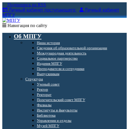
Подпишись на RSS
Личный кабинет поступающего
Личный кабинет
МПГУ
Навигация по сайту
Об МПГУ
Наша история
Сведения об образовательной организации
Международная деятельность
Социальное партнерство
Издания МПГУ
Преподаватели и сотрудники
Выпускникам
Структура
Ученый совет
Ректор
Ректорат
Попечительский совет МПГУ
Филиалы
Институты и факультеты
Библиотека
Управления и отделы
Музей МПГУ