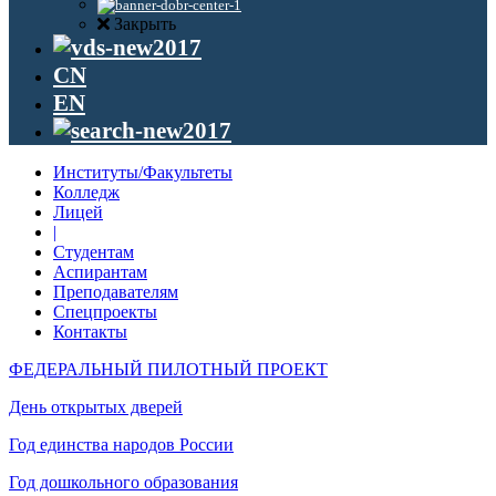
Закрыть
CN
EN
Институты/Факультеты
Колледж
Лицей
|
Студентам
Аспирантам
Преподавателям
Спецпроекты
Контакты
ФЕДЕРАЛЬНЫЙ ПИЛОТНЫЙ ПРОЕКТ
День открытых дверей
Год единства народов России
Год дошкольного образования