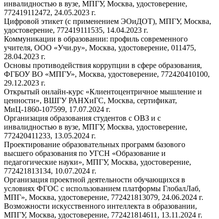
инвалидностью в вузе, МПГУ, Москва, удостоверение,
772419112472, 24.05.2023 г.
Цифровой этикет (с применением ЭОиДОТ), МПГУ, Москва,
удостоверение, 772419111535, 14.04.2023 г.
Коммуникации в образовании: профиль современного
учителя, ООО «Учи.ру», Москва, удостоверение, 011475,
28.04.2023 г.
Основы противодействия коррупции в сфере образования,
ФГБОУ ВО «МПГУ», Москва, удостоверение, 772420410100,
29.12.2023 г.
Открытый онлайн-курс «Клиентоцентричное мышление и
ценности», ВШГУ РАНХиГС, Москва, сертификат,
МиЦ-1860-107599, 17.07.2024 г.
Организация образования студентов с ОВЗ и с
инвалидностью в вузе, МПГУ, Москва, удостоверение,
772420411233, 13.05.2024 г.
Проектирование образовательных программ базового
высшего образования по УГСН «Образование и
педагогические науки», МПГУ, Москва, удостоверение,
772421813134, 10.07.2024 г.
Организация проектной деятельности обучающихся в
условиях ФГОС с использованием платформы ГлобалЛаб,
МПГ», Москва, удостоверение, 772421813079, 24.06.2024 г.
Возможности искусственного интеллекта в образовании,
МПГУ, Москва, удостоверение, 772421814611, 13.11.2024 г.