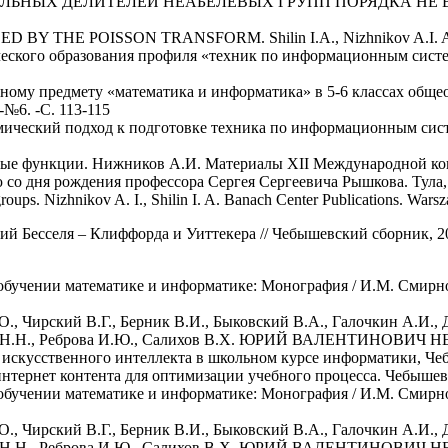
Х ДЕЛИТЕЛЕЙ НЕАБЕЛЕВЫХ ГРУПП ПОРЯДКА НЕ ВЫШЕ 201
 POISSON TRANSFORM. Shilin I.A., Nizhnikov A.I. Acta Poly
ического образования профиля «техник по информационным сист
ному предмету «математика и информатика» в 5-6 классах общ
№6. -С. 113-115
мический подход к подготовке техника по информационным сист
ьные функции. Нижников А.И. Материалы XII Международной кон
о дня рождения профессора Сергея Сергеевича Рышкова. Тула, 2
groups. Nizhnikov A. I., Shilin I. A. Banach Center Publications. War
 Бесселя – Клиффорда и Уиттекера // Чебышевcкий сборник, 2019
обучении математике и информатике: Монография / И.М. Смирнов
О., Чирский В.Г., Берник В.И., Быковский В.А., Галочкин А.И.,
кий Н.Н., Реброва И.Ю., Салихов В.Х. ЮРИЙ ВАЛЕНТИНОВИЧ Н
скусственного интеллекта в школьном курсе информатики, Чебыше
тернет контента для оптимизации учебного процесса. Чебышевски
обучении математике и информатике: Монография / И.М. Смирнов
О., Чирский В.Г., Берник В.И., Быковский В.А., Галочкин А.И.,
кий Н.Н., Реброва И.Ю., Салихов В.Х. ЮРИЙ ВАЛЕНТИНОВИЧ Н