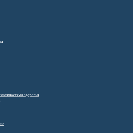
ра
озможностями здоровья
s
ние