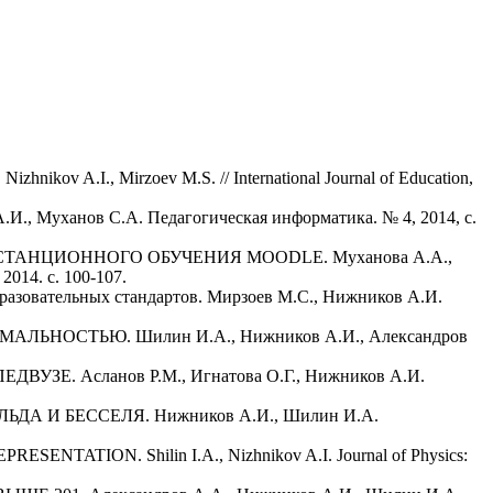
., Mirzoev M.S. // International Journal of Education,
ов С.А. Педагогическая информатика. № 4, 2014, с.
АНЦИОННОГО ОБУЧЕНИЯ MOODLE. Муханова А.А.,
014. с. 100-107.
разовательных стандартов. Мирзоев М.С., Нижников А.И.
ОСТЬЮ. Шилин И.А., Нижников А.И., Александров
Асланов Р.М., Игнатова О.Г., Нижников А.И.
И БЕССЕЛЯ. Нижников А.И., Шилин И.А.
N. Shilin I.A., Nizhnikov A.I. Journal of Physics: