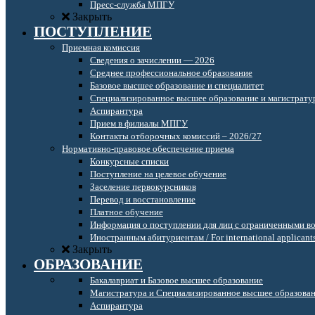
Пресс-служба МПГУ
Закрыть
ПОСТУПЛЕНИЕ
Приемная комиссия
Сведения о зачислении — 2026
Среднее профессиональное образование
Базовое высшее образование и специалитет
Специализированное высшее образование и магистрату
Аспирантура
Прием в филиалы МПГУ
Контакты отборочных комиссий – 2026/27
Нормативно-правовое обеспечение приема
Конкурсные списки
Поступление на целевое обучение
Заселение первокурсников
Перевод и восстановление
Платное обучение
Информация о поступлении для лиц с ограниченными в
Иностранным абитуриентам / For international applicant
Закрыть
ОБРАЗОВАНИЕ
Бакалавриат и Базовое высшее образование
Магистратура и Специализированное высшее образова
Аспирантура