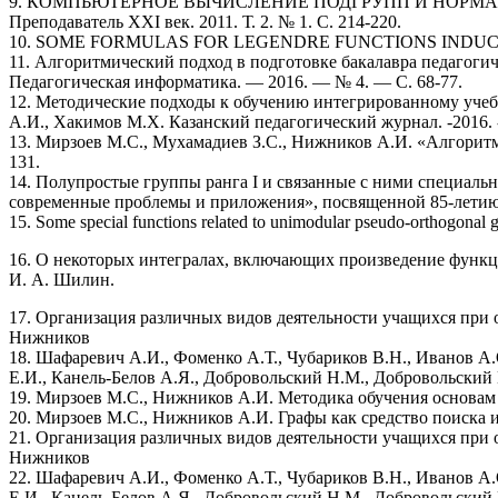
9. КОМПЬЮТЕРНОЕ ВЫЧИСЛЕНИЕ ПОДГРУПП И НОРМАЛЬНЫ
Преподаватель XXI век. 2011. Т. 2. № 1. С. 214-220.
10. SOME FORMULAS FOR LEGENDRE FUNCTIONS INDUCED BY THE
11. Алгоритмический подход в подготовке бакалавра педагог
Педагогическая информатика. — 2016. — № 4. — C. 68-77.
12. Методические подходы к обучению интегрированному учеб
А.И., Хакимов М.Х. Казанский педагогический журнал. -2016. -
13. Мирзоев М.С., Мухамадиев З.С., Нижников А.И. «Алгорит
131.
14. Полупростые группы ранга I и связанные с ними специал
современные проблемы и приложения», посвященной 85-летию с
15. Some special functions related to unimodular pseudo-orthogonal 
16. О некоторых интегралах, включающих произведение функций
И. А. Шилин.
17. Организация различных видов деятельности учащихся при 
Нижников
18. Шафаревич А.И., Фоменко А.Т., Чубариков В.Н., Иванов А.
Е.И., Канель-Белов А.Я., Добровольский Н.М., Добровольс
19. Мирзоев М.С., Нижников А.И. Методика обучения основам и
20. Мирзоев М.С., Нижников А.И. Графы как средство поиска ин
21. Организация различных видов деятельности учащихся при 
Нижников
22. Шафаревич А.И., Фоменко А.Т., Чубариков В.Н., Иванов А.
Е.И., Канель-Белов А.Я., Добровольский Н.М., Добровольс