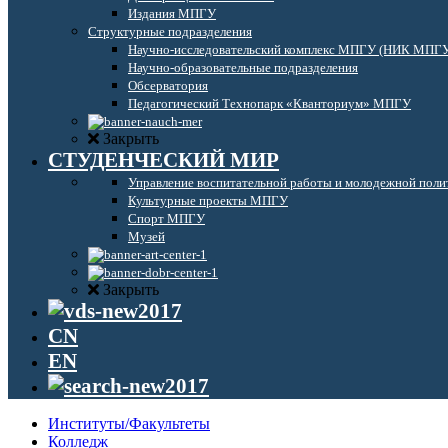
Издания МПГУ
Структурные подразделения
Научно-исследовательский комплекс МПГУ (НИК МПГ
Научно-образовательные подразделения
Обсерватория
Педагогический Технопарк «Кванториум» МПГУ
Закрыть
СТУДЕНЧЕСКИЙ МИР
Управление воспитательной работы и молодежной поли
Культурные проекты МПГУ
Спорт МПГУ
Музей
Закрыть
CN
EN
Институты/Факультеты
Колледж