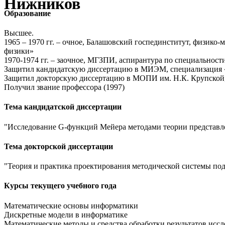
Нижников
Образование
Высшее.
1965 – 1970 гг. – очное, Балашовский госпединститут, физико
физики»
1970-1974 гг. – заочное, МГЗПИ, аспирантура по специальнос
Защитил кандидатскую диссертацию в МИЭМ, специализация 
Защитил докторскую диссертацию в МОПИ им. Н.К. Крупской, 
Получил звание профессора (1997)
Тема кандидатской диссертации
"Исследование G-функций Мейера методами теории представле
Тема докторской диссертации
"Теория и практика проектирования методической системы под
Курсы текущего учебного года
Математические основы информатики
Дискретные модели в информатике
Математические методы и средства обработки результатов исс