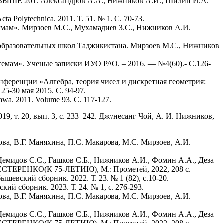
. Александров А.А., Нижников А.И., Шилин И.А.
technica. 2011. Т. 51. № 1. С. 70-73.
емам». Мирзоев М.С., Мухамадиев З.С., Нижников А.И.
еобразовательных школ Таджикистана. Мирзоев М.С., Нижников
емам». Ученые записки ИУО РАО. – 2016. — №4(60).- С.126-
ференции «Алгебра, теория чисел и дискретная геометрия:
5-30 мая 2015. С. 94-97.
szawa. 2011. Volume 93. С. 117-127.
, т. 20, вып. 3, с. 233–242. Джунесанг Чой, А. И. Нижников,
а, В.Г. Маняхина, П.С. Макарова, М.С. Мирзоев, А.И.
 Демидов С.С., Гашков С.Б., Нижников А.И., Фомин А.А., Деза
ЕСТЕРЕНКО(К 75-ЛЕТИЮ), М.: Прометей, 2022, 208 с.
вский сборник. 2022. Т. 23. № 1 (82), с.10-20.
й сборник. 2023. Т. 24. № 1, с. 276-293.
а, В.Г. Маняхина, П.С. Макарова, М.С. Мирзоев, А.И.
 Демидов С.С., Гашков С.Б., Нижников А.И., Фомин А.А., Деза
ЕСТЕРЕНКО(К 75-ЛЕТИЮ), М.: Прометей, 2022, 208 с.