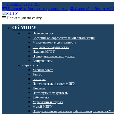
Подпишись на RSS
Личный кабинет поступающего
Личный кабинет МП
Навигация по сайту
Об МПГУ
Наша история
Сведения об образовательной организации
Международная деятельность
Социальное партнерство
Издания МПГУ
Преподаватели и сотрудники
Выпускникам
Структура
Ученый совет
Ректор
Ректорат
Попечительский совет МПГУ
Филиалы
Институты и факультеты
Библиотека
Управления и отделы
Музей МПГУ
Объединенная первичная профсоюзная организация Мос