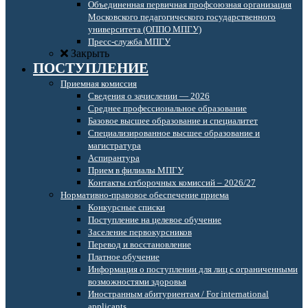
Объединенная первичная профсоюзная организация
Московского педагогического государственного
университета (ОППО МПГУ)
Пресс-служба МПГУ
Закрыть
ПОСТУПЛЕНИЕ
Приемная комиссия
Сведения о зачислении — 2026
Среднее профессиональное образование
Базовое высшее образование и специалитет
Специализированное высшее образование и
магистратура
Аспирантура
Прием в филиалы МПГУ
Контакты отборочных комиссий – 2026/27
Нормативно-правовое обеспечение приема
Конкурсные списки
Поступление на целевое обучение
Заселение первокурсников
Перевод и восстановление
Платное обучение
Информация о поступлении для лиц с ограниченными
возможностями здоровья
Иностранным абитуриентам / For international
applicants