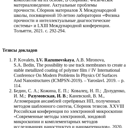
материаловедение. Актуальные проблемы
прочности. Сборник материалов X Международной
школы, посвященной 10-летию лаборатории «Физика
прочности и интеллектуальные диагностические
системы» и LXIII Международной конференции.
Тольятти, 2021. с. 292-294.
Тезисы
докладов
P. Kovalets,
I.V. Razumovskaya
, A.B. Mironova,
S.A. Bedin, The possibility to use track membranes to create a
stable metallized coating of polymer film // IV International
Conference On Modern Problems In Physics Of Surfaces
And Nanostructures (ICMPSN-2019). – Yaroslavl. 2019. – р.
114.
Бедин, С. А.; Кожина, Е. П.; Ковалец, Н. П.; Долуденко,
И. М.;
Разумовская, И. В
.; Каневский, В. М.,
Агломерация ансамблей серебряных НП, полученных
методом шаблонного синтеза, Сборник тезисов. XXVIII
Российская конференция по электронной микроскопии
«Современные методы электронной, зондовой
микроскопии и комплементарных методов
исследованиях наноструктур и наноматериалов», 2020,