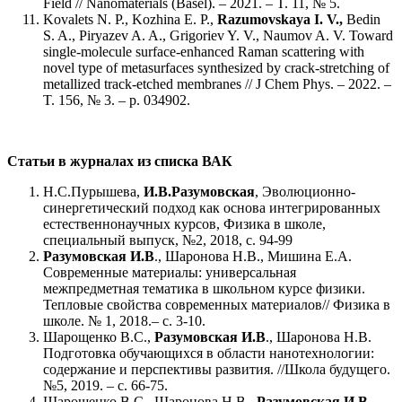
Field // Nanomaterials (Basel). ‒ 2021. ‒ T. 11, № 5.
Kovalets N. P., Kozhina E. P.,
Razumovskaya I. V.,
Bedin
S. A., Piryazev A. A., Grigoriev Y. V., Naumov A. V. Toward
single-molecule surface-enhanced Raman scattering with
novel type of metasurfaces synthesized by crack-stretching of
metallized track-etched membranes // J Chem Phys. ‒ 2022. ‒
T. 156, № 3. ‒ p. 034902.
Статьи в журналах из списка ВАК
Н.С.Пурышева,
И.В.Разумовская
, Эволюционно-
синергетический подход как основа интегрированных
естественнонаучных курсов, Физика в школе,
специальный выпуск, №2, 2018, с. 94-99
Разумовская И.В
., Шаронова Н.В., Мишина Е.А.
Современные материалы: универсальная
межпредметная тематика в школьном курсе физики.
Тепловые свойства современных материалов// Физика в
школе. № 1, 2018.– c. 3-10.
Шарощенко В.С.,
Разумовская И.В
., Шаронова Н.В.
Подготовка обучающихся в области нанотехнологии:
содержание и перспективы развития. //Школа будущего.
№5, 2019. – с. 66-75.
Шарощенко В.С., Шаронова Н.В.,
Разумовская И.В
.,