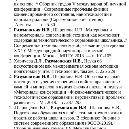
их основе // Сборник трудов V международной научной
конференции «Современные проблемы физики
конденсированного состояния, нанотехнологий и
наноматериалов» (Сарсембиновские чтения). ‒
Алматы. ‒
‒ с.25-30.
Разумовская И.В
., Шаронова Н.В., Материалы и
наноматериалы современной техники как компонент
содержания технологического образования школьника. //
Современное технологическое образование (материалы
ХХ1У Международной научно-практической
конференции, Москва, МПГУ, 2018. — с. 101-105.
Харичева Д.Л.,
Разумовская И.В.
, Наука об
искусственном как межпредметная основа методики
подготовки учителя технологии, там же, с. 225-229
Разумовская И.В
., Шаронова Н.В. Образовательный
потенциал изучения строения и свойств драгоценных
камней и минералов в курсах физики школы и педвуза.
//Материалы конференции «Физико-математическое и
технологическое образование: перспективы и проблемы
развития». – М., 2019. – с. 287-293.
.Шарощенко В.С.,
Разумовская И.В
., Шаронова Н.В.,
Подготовка обучающихся в области нанотехнологии в
практике работы школ и вузов, В сборнике: Физика в
системе современного образования (ФССО-2019).
Сборник научных трудов ХV Международной