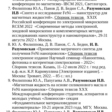
конференции по магнетизму- IBCM 2021, Светлогорск.
Филиппова Ю.А., Панов Д. В, Бедин С.А.,
Разумовская
И.В
«Синтез и исследование FeNi — наноструктур для
магнитных жидкостей».
Сборник тезисов
XXIX
Российской конференции по электронной микроскопии
RCEM 2022 «Современные методы электронной,
зондовой микроскопии и комплементарных методов
исследованиях наноструктур и наноматериалов», 29-31
августа 2022 г. Москва.
Ю. А. Филиппова, Д. В. Панов, С. А. Бедин,
И. В.
Разумовская
«Применение матричного синтеза для
получения FeNi нанопроволок»
Сборник тезисов
электронное издание Научный семинар «Нанооптика,
фотоника и когерентная спектроскопия – 2022»:
Сборник тезисов. Казань, 11–12 июля 2022 г. / под ред.
к.ф.-м.н. К.Р. Каримуллина [Электронное издание]. –
Москва: Тровант, 2022. – 85 с.: ил.)
Филиппова Ю.А., Папугаева А.В.
, Разумовская И.В.
«Магнитная жидкость на основе силиконового масла и
FeNi нанопроволок» Сборник тезисов XXХ
Международной конференции студентов, аспирантов и
молодых учёных «Ломоносов» секция
«Фундаментальное материаловедение и
наноматериалы» 10-21 апреля 2023 года, МГУ, Москва.
Филиппова Ю.А., Папугаева А.В.,
Разумовская И.В
.