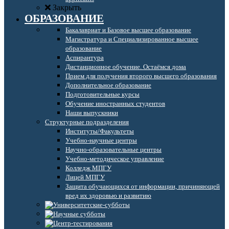
Закрыть
ОБРАЗОВАНИЕ
Бакалавриат и Базовое высшее образование
Магистратура и Специализированное высшее
образование
Аспирантура
Дистанционное обучение. Остаёмся дома
Прием для получения второго высшего образования
Дополнительное образование
Подготовительные курсы
Обучение иностранных студентов
Наши выпускники
Структурные подразделения
Институты/Факультеты
Учебно-научные центры
Научно-образовательные центры
Учебно-методическое управление
Колледж МПГУ
Лицей МПГУ
Защита обучающихся от информации, причиняющей
вред их здоровью и развитию