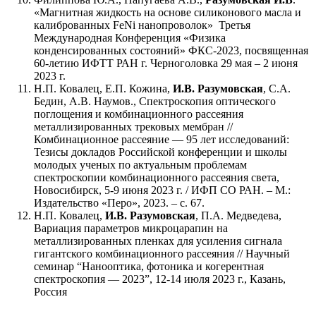
«Магнитная жидкость на основе силиконового масла и
калиброванных FeNi нанопроволок» Третья
Международная Конференция «Физика
конденсированных состояний» ФКС-2023, посвященная
60-летию ИФТТ РАН г. Черноголовка 29 мая – 2 июня
2023 г.
Н.П. Ковалец, Е.П. Кожина,
И.В. Разумовская
, С.А.
Бедин, А.В. Наумов., Спектроскопия оптического
поглощения и комбинационного рассеяния
металлизированных трековых мембран //
Комбинационное рассеяние — 95 лет исследований:
Тезисы докладов Российской конференции и школы
молодых ученых по актуальным проблемам
спектроскопии комбинационного рассеяния света,
Новосибирск, 5-9 июня 2023 г. / ИФП СО РАН. – М.:
Издательство «Перо», 2023. – с. 67.
Н.П. Ковалец,
И.В. Разумовская
, П.А. Медведева,
Вариация параметров микроцарапин на
металлизированных пленках для усиления сигнала
гигантского комбинационного рассеяния // Научный
семинар “Нанооптика, фотоника и когерентная
спектроскопия — 2023”, 12-14 июля 2023 г., Казань,
Россия