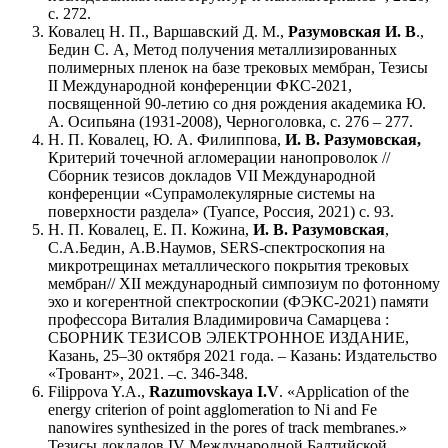
c. 272.
Ковалец Н. П., Варшавский Д. М.,
Разумовская И. В
.,
Бедин С. А, Метод получения металлизированных
полимерных пленок на базе трековых мембран, Тезисы
II Международной конференции ФКС-2021,
посвященной 90-летию со дня рождения академика Ю.
А. Осипьяна (1931-2008), Черноголовка, с. 276 – 277.
Н. П. Ковалец, Ю. А. Филиппова,
И. В. Разумовская,
Критерий точечной агломерации нанопроволок //
Сборник тезисов докладов VII Международной
конференции «Супрамолекулярные системы на
поверхности раздела» (Туапсе, Россия, 2021) с. 93.
Н. П. Ковалец, Е. П. Кожина,
И. В. Разумовская
,
С.А.Бедин, А.В.Наумов, SERS-спектроскопия на
микротрещинах металлического покрытия трековых
мембран// XII международный симпозиум по фотонному
эхо и когерентной спектроскопии (ФЭКС-2021) памяти
профессора Виталия Владимировича Самарцева :
СБОРНИК ТЕЗИСОВ ЭЛЕКТРОННОЕ ИЗДАНИЕ,
Казань, 25–30 октября 2021 года. – Казань: Издательство
«Тровант», 2021. –с. 346-348.
Filippova Y.A.,
Razumovskaya I.V
. «Application of the
energy criterion of point agglomeration to Ni and Fe
nanowires synthesized in the pores of track membranes.»
Тезисы докладов IV Международной Балтийской