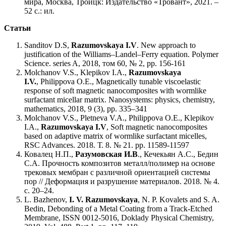
мира, Москва, Троицк: Издательство «Тровант», 2021. –
52 с.: ил.
Статьи
Sanditov D.S,
Razumovskaya I.V
. New approach to
justification of the Williams–Landel–Ferry equation. Polymer
Science. series A, 2018, том 60, № 2, pp. 156-161
Molchanov V.S., Klepikov I.A.,
Razumovskaya
I.V.
, Philippova O.E., Magnetically tunable viscoelastic
response of soft magnetic nanocomposites with wormlike
surfactant micellar matrix. Nanosystems: physics, chemistry,
mathematics, 2018, 9 (3), pp. 335–341
Molchanov V.S., Pletneva V.A., Philippova O.E., Klepikov
I.A.,
Razumovskaya I.V
, Soft magnetic nanocomposites
based on adaptive matrix of wormlike surfactant micelles,
RSC Advances. 2018. Т. 8. № 21. pp. 11589-11597
Ковалец Н.П.,
Разумовская И.В
., Кечекьян А.С., Бедин
С.А. Прочность композитов металл/полимер на основе
трековых мембран с различной ориентацией системы
пор // Деформация и разрушение материалов. 2018. № 4.
с. 20–24.
L. Bazhenov,
I. V. Razumovskaya
, N. P. Kovalets and S. A.
Bedin, Debonding of a Metal Coating from a Track-Etched
Membrane, ISSN 0012-5016, Doklady Physical Chemistry,