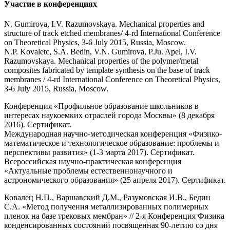
Участие в конференциях
N. Gumirova, I.V. Razumovskaya. Mechanical properties and
structure of track etched membranes/ 4-rd International Conference
on Theoretical Physics, 3-6 July 2015, Russia, Moscow.
N.P. Kovaletc, S.A. Bedin, V.N. Gumirova, P.Ju. Apel, I.V.
Razumovskaya. Mechanical properties of the polymer/metal
composites fabricated by template synthesis on the base of track
membranes / 4-rd International Conference on Theoretical Physics,
3-6 July 2015, Russia, Moscow.
Конференция «Профильное образование школьников в
интересах наукоемких отраслей города Москвы» (8 декабря
2016). Сертификат.
Международная научно-методическая конференция «Физико-
математическое и технологическое образование: проблемы и
перспективы развития» (1-3 марта 2017). Сертификат.
Всероссийская научно-практическая конференция
«Актуальные проблемы естественнонаучного и
астрономического образования» (25 апреля 2017). Сертификат.
Ковалец Н.П., Варшавский Д.М., Разумовская И.В., Бедин
С.А. «Метод получения металлизированных полимерных
пленок на базе трековых мембран» // 2-я Конференция Физика
конденсированных состояний посвященная 90-летию со дня