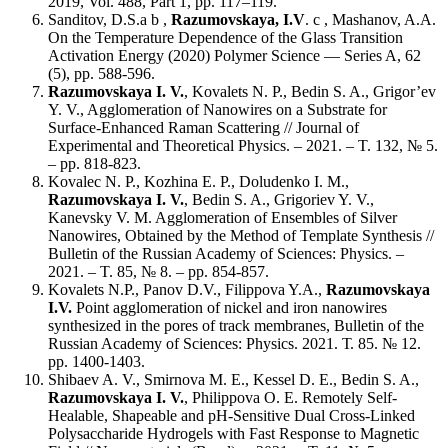
2019, Vol. 488, Part 1, pp. 117–119.
Sanditov, D.S.a b ,
Razumovskaya, I.V
. c , Mashanov, A.A.
On the Temperature Dependence of the Glass Transition
Activation Energy (2020) Polymer Science — Series A, 62
(5), pp. 588-596.
Razumovskaya I. V.
, Kovalets N. P., Bedin S. A., Grigor’ev
Y. V., Agglomeration of Nanowires on a Substrate for
Surface-Enhanced Raman Scattering // Journal of
Experimental and Theoretical Physics. ‒ 2021. ‒ T. 132, № 5.
‒ pp. 818-823.
Kovalec N. P., Kozhina E. P., Doludenko I. M.,
Razumovskaya I. V.
, Bedin S. A., Grigoriev Y. V.,
Kanevsky V. M. Agglomeration of Ensembles of Silver
Nanowires, Obtained by the Method of Template Synthesis //
Bulletin of the Russian Academy of Sciences: Physics. ‒
2021. ‒ T. 85, № 8. ‒ pp. 854-857.
Kovalets N.P., Panov D.V., Filippova Y.A.,
Razumovskaya
I.V.
Point agglomeration of nickel and iron nanowires
synthesized in the pores of track membranes, Bulletin of the
Russian Academy of Sciences: Physics. 2021. Т. 85. № 12.
pp. 1400-1403.
Shibaev A. V., Smirnova M. E., Kessel D. E., Bedin S. A.,
Razumovskaya I. V.
, Philippova O. E. Remotely Self-
Healable, Shapeable and pH-Sensitive Dual Cross-Linked
Polysaccharide Hydrogels with Fast Response to Magnetic