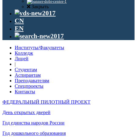
Закрыть
CN
EN
Институты/Факультеты
Колледж
Лицей
|
Студентам
Аспирантам
Преподавателям
Спецпроекты
Контакты
ФЕДЕРАЛЬНЫЙ ПИЛОТНЫЙ ПРОЕКТ
День открытых дверей
Год единства народов России
Год дошкольного образования