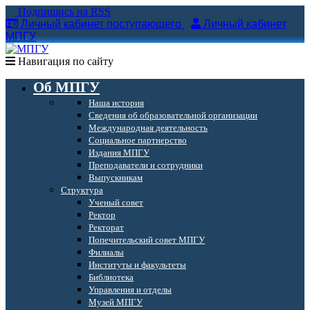
Подпишись на RSS
Личный кабинет поступающего
Личный кабинет
МПГУ
Навигация по сайту
Об МПГУ
Наша история
Сведения об образовательной организации
Международная деятельность
Социальное партнерство
Издания МПГУ
Преподаватели и сотрудники
Выпускникам
Структура
Ученый совет
Ректор
Ректорат
Попечительский совет МПГУ
Филиалы
Институты и факультеты
Библиотека
Управления и отделы
Музей МПГУ