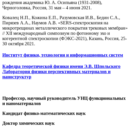
рождения академика Ю. А. Осипьяна (1931-2008),
Черноголовка, Россия, 31 мая – 4 июня 2021.
Ковалец Н.П., Кожина Е.П., Разумовская И.В., Бедин С.А.,
Пирязев A.A., Наумов A.В. «SERS-спектроскопия на
микротрещинах металлического покрытия трековых мембран»
// XII международный симпозиум по фотонному эхо и
когерентной спектроскопии (ФЭКС-2021), Казань, Россия, 25-
30 октября 2021.
Институт физики, технологии и информационных систем
Кафедра теоретической физики имени Э.В. Шпольского
Лаборатория физики перспективных материалов и
наноструктур
Профессор, научный руководитель УНЦ функциональных
и наноматериалов
Кандидат физико-математических наук
Доктор химических наук