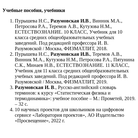
Учебные пособия, учебники
Пурышева Н.С.,
Разумовская И.В
., Винник М.А.,
Петросова Р.А., Теремов А.В., Кутузова Н.М.,
ЕСТЕСТВОЗНАНИЕ. 10 КЛАСС, Учебник для 10
класса средних общеобразовательных учебных
заведений. Под редакцией профессора И. В.
Разумовской / Москва, ФИЗМАТЛИТ, 2018.
Пурышева Н.С.,
Разумовская И.В.
, Теремов А.В.,
Винник М.А., Кутузова Н.М., Петросова Р.А., Пятунина
С.К., Минаев Н.В., ЕСТЕСТВОЗНАНИЕ. 11 КЛАСС,
Учебник для 11 класса средних общеобразовательных
учебных заведений. Под редакцией профессора И. В.
Разумовской / Москва, ФИЗМАТЛИТ, 2019.
Разумовская И. В
., Русско-английский словарь
терминов: к курсу «Статистическая физика и
термодинамика»: учебное пособие – М.: Прометей, 2019.
– 32 с.
10 научных проектов для школьников на цифровом
сервисе «Лаборатория проектов», АО Издательство
«Просвещение», 2022 г.