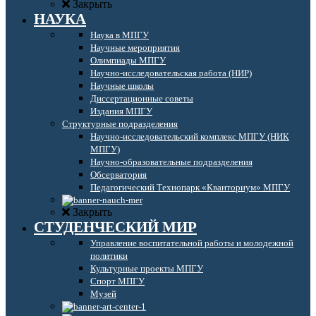
Закрыть
НАУКА
Наука в МПГУ
Научные мероприятия
Олимпиады МПГУ
Научно-исследовательская работа (НИР)
Научные школы
Диссертационные советы
Издания МПГУ
Структурные подразделения
Научно-исследовательский комплекс МПГУ (НИК
МПГУ)
Научно-образовательные подразделения
Обсерватория
Педагогический Технопарк «Кванториум» МПГУ
Закрыть
СТУДЕНЧЕСКИЙ МИР
Управление воспитательной работы и молодежной
политики
Культурные проекты МПГУ
Спорт МПГУ
Музей