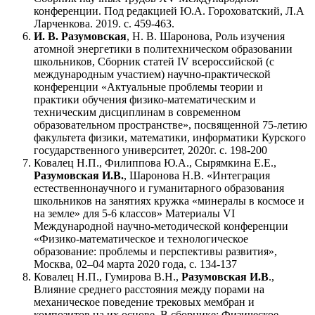
конференции. Под редакцией Ю.А. Гороховатский, Л.А
Ларченкова. 2019. с. 459-463.
И. В. Разумовская
, Н. В. Шаронова, Роль изучения
атомной энергетики в политехническом образовании
школьников, Сборник статей IV всероссийской (с
международным участием) научно-практической
конференции «Актуальные проблемы теории и
практики обучения физико-математическим и
техническим дисциплинам в современном
образовательном пространстве», посвященной 75-летию
факультета физики, математики, информатики Курского
государственного университет, 2020г. с. 198-200
Ковалец Н.П., Филиппова Ю.А., Сырямкина Е.Е.,
Разумовская И.В.
, Шаронова Н.В. «Интеграция
естественнонаучного и гуманитарного образования
школьников на занятиях кружка «минералы в космосе и
на земле» для 5-6 классов» Материалы VI
Международной научно-методической конференции
«Физико-математическое и технологическое
образование: проблемы и перспективы развития»,
Москва, 02–04 марта 2020 года, с. 134-137
Ковалец Н.П., Гумирова В.Н.,
Разумовская И.В
.,
Влияние среднего расстояния между порами на
механическое поведение трековых мембран и
композитов на их основе, В сборнике: Физическое