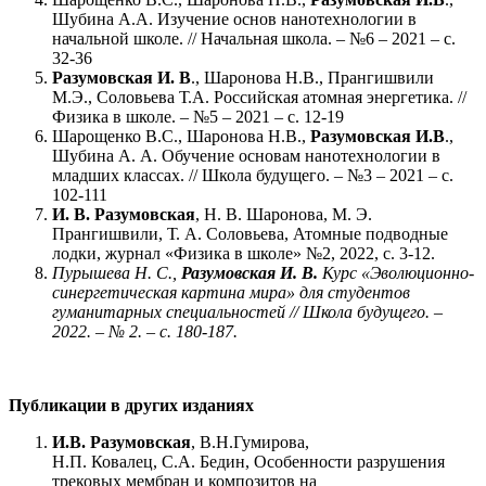
Шубина А.А. Изучение основ нанотехнологии в
начальной школе. // Начальная школа. – №6 – 2021 – c.
32-36
Разумовская И. В
., Шаронова Н.В., Прангишвили
М.Э., Соловьева Т.А. Российская атомная энергетика. //
Физика в школе. – №5 – 2021 – c. 12-19
Шарощенко В.С., Шаронова Н.В.,
Разумовская И.В
.,
Шубина А. А. Обучение основам нанотехнологии в
младших классах. // Школа будущего. – №3 – 2021 – c.
102-111
И. В. Разумовская
, Н. В. Шаронова, М. Э.
Прангишвили, Т. А. Соловьева, Атомные подводные
лодки, журнал «Физика в школе» №2, 2022, с. 3-12.
Пурышева Н. С.,
Разумовская И. В.
Курс «Эволюционно-
синергетическая картина мира» для студентов
гуманитарных специальностей // Школа будущего. –
2022. – № 2. – с. 180-187.
Публикации в других изданиях
И.В. Разумовская
, В.Н.Гумирова,
Н.П. Ковалец, С.А. Бедин,
Особенности разрушения
трековых мембран и композитов на