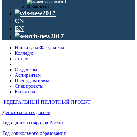
Закрыть
CN
EN
Институты/Факультеты
Колледж
Лицей
|
Студентам
Аспирантам
Преподавателям
Спецпроекты
Контакты
ФЕДЕРАЛЬНЫЙ ПИЛОТНЫЙ ПРОЕКТ
День открытых дверей
Год единства народов России
Год дошкольного образования