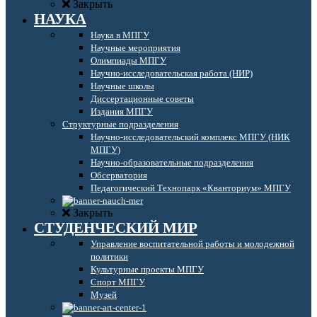
Закрыть
НАУКА
Наука в МПГУ
Научные мероприятия
Олимпиады МПГУ
Научно-исследовательская работа (НИР)
Научные школы
Диссертационные советы
Издания МПГУ
Структурные подразделения
Научно-исследовательский комплекс МПГУ (НИК
МПГУ)
Научно-образовательные подразделения
Обсерватория
Педагогический Технопарк «Кванториум» МПГУ
Закрыть
СТУДЕНЧЕСКИЙ МИР
Управление воспитательной работы и молодежной
политики
Культурные проекты МПГУ
Спорт МПГУ
Музей