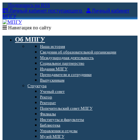
Подпишись на RSS
Личный кабинет поступающего
Личный кабинет
МПГУ
Навигация по сайту
Об МПГУ
Наша история
Сведения об образовательной организации
Международная деятельность
Социальное партнерство
Издания МПГУ
Преподаватели и сотрудники
Выпускникам
Структура
Ученый совет
Ректор
Ректорат
Попечительский совет МПГУ
Филиалы
Институты и факультеты
Библиотека
Управления и отделы
Музей МПГУ