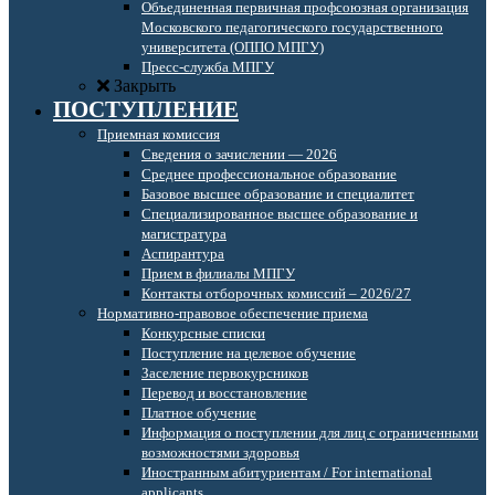
Объединенная первичная профсоюзная организация
Московского педагогического государственного
университета (ОППО МПГУ)
Пресс-служба МПГУ
Закрыть
ПОСТУПЛЕНИЕ
Приемная комиссия
Сведения о зачислении — 2026
Среднее профессиональное образование
Базовое высшее образование и специалитет
Специализированное высшее образование и
магистратура
Аспирантура
Прием в филиалы МПГУ
Контакты отборочных комиссий – 2026/27
Нормативно-правовое обеспечение приема
Конкурсные списки
Поступление на целевое обучение
Заселение первокурсников
Перевод и восстановление
Платное обучение
Информация о поступлении для лиц с ограниченными
возможностями здоровья
Иностранным абитуриентам / For international
applicants