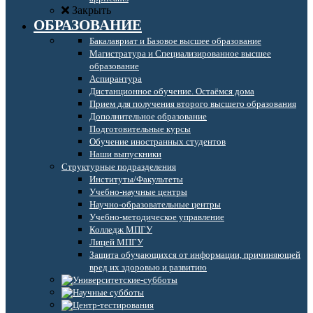
Закрыть
ОБРАЗОВАНИЕ
Бакалавриат и Базовое высшее образование
Магистратура и Специализированное высшее
образование
Аспирантура
Дистанционное обучение. Остаёмся дома
Прием для получения второго высшего образования
Дополнительное образование
Подготовительные курсы
Обучение иностранных студентов
Наши выпускники
Структурные подразделения
Институты/Факультеты
Учебно-научные центры
Научно-образовательные центры
Учебно-методическое управление
Колледж МПГУ
Лицей МПГУ
Защита обучающихся от информации, причиняющей
вред их здоровью и развитию