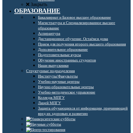
Закрыть
ОБРАЗОВАНИЕ
Бакалавриат и Базовое высшее образование
Магистратура и Специализированное высшее
образование
Аспирантура
Дистанционное обучение. Остаёмся дома
Прием для получения второго высшего образования
Дополнительное образование
Подготовительные курсы
Обучение иностранных студентов
Наши выпускники
Структурные подразделения
Институты/Факультеты
Учебно-научные центры
Научно-образовательные центры
Учебно-методическое управление
Колледж МПГУ
Лицей МПГУ
Защита обучающихся от информации, причиняющей
вред их здоровью и развитию