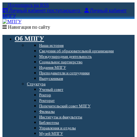
Подпишись на RSS
Личный кабинет поступающего
Личный кабинет
МПГУ
Навигация по сайту
Об МПГУ
Наша история
Сведения об образовательной организации
Международная деятельность
Социальное партнерство
Издания МПГУ
Преподаватели и сотрудники
Выпускникам
Структура
Ученый совет
Ректор
Ректорат
Попечительский совет МПГУ
Филиалы
Институты и факультеты
Библиотека
Управления и отделы
Музей МПГУ