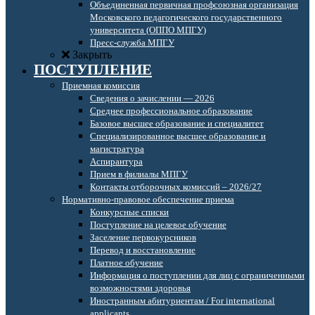
Объединенная первичная профсоюзная организация
Московского педагогического государственного
университета (ОППО МПГУ)
Пресс-служба МПГУ
Закрыть
ПОСТУПЛЕНИЕ
Приемная комиссия
Сведения о зачислении — 2026
Среднее профессиональное образование
Базовое высшее образование и специалитет
Специализированное высшее образование и
магистратура
Аспирантура
Прием в филиалы МПГУ
Контакты отборочных комиссий – 2026/27
Нормативно-правовое обеспечение приема
Конкурсные списки
Поступление на целевое обучение
Заселение первокурсников
Перевод и восстановление
Платное обучение
Информация о поступлении для лиц с ограниченными
возможностями здоровья
Иностранным абитуриентам / For international
applicants