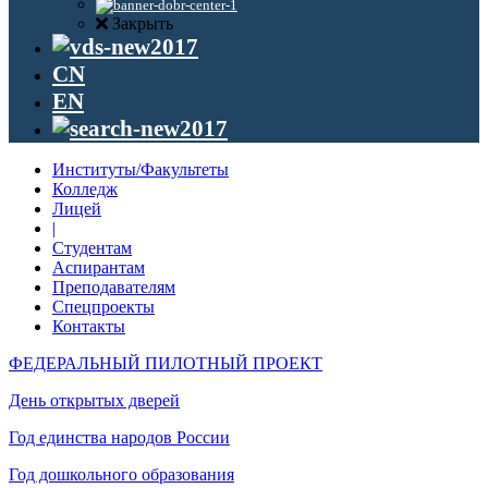
Закрыть
CN
EN
Институты/Факультеты
Колледж
Лицей
|
Студентам
Аспирантам
Преподавателям
Спецпроекты
Контакты
ФЕДЕРАЛЬНЫЙ ПИЛОТНЫЙ ПРОЕКТ
День открытых дверей
Год единства народов России
Год дошкольного образования