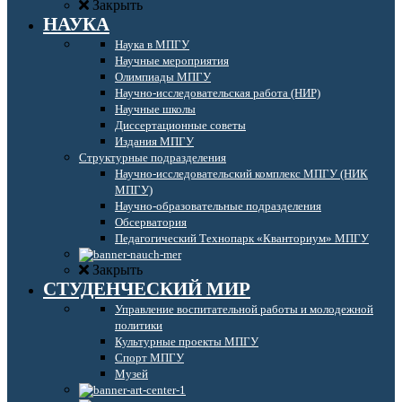
Закрыть
НАУКА
Наука в МПГУ
Научные мероприятия
Олимпиады МПГУ
Научно-исследовательская работа (НИР)
Научные школы
Диссертационные советы
Издания МПГУ
Структурные подразделения
Научно-исследовательский комплекс МПГУ (НИК
МПГУ)
Научно-образовательные подразделения
Обсерватория
Педагогический Технопарк «Кванториум» МПГУ
Закрыть
СТУДЕНЧЕСКИЙ МИР
Управление воспитательной работы и молодежной
политики
Культурные проекты МПГУ
Спорт МПГУ
Музей