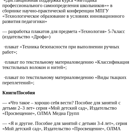
«Дистанционная поддержка курса «Методика
профессионального самоопределения школьников»» в
сборнике научно-практической конференции МПГУ
«Технологическое образование в условиях инновационного
развития педагогики»
— разработка плакатов для предмета «Технология» 5-7класс
(издательство «Дрофа»)
​
·
плакат «Техника безопасности при выполнении ручных
работ»;
​
·
плакат по текстильному материаловедению «Классификация
текстильных волокон и нитей»;
​
·
плакат по текстильному материаловедению «Виды ткацких
переплетений»;
Книги/Пособия
—
«
Что такое – хорошо себя вести?
Пособие для занятий с
детьми 2–3 лет»
серия «Мой детский сад», Издательство
«Просвещение», ОЛМА Медиа Групп
— «Я и другие.
Пособие для занятий с детьми 3-4 лет», серия
«Мой детский сад», Издательство «Просвещение», ОЛМА