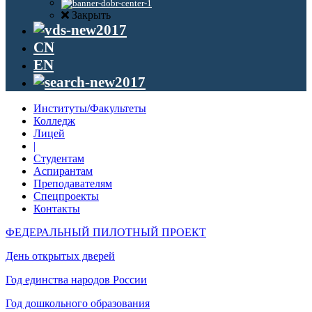
Закрыть
CN
EN
Институты/Факультеты
Колледж
Лицей
|
Студентам
Аспирантам
Преподавателям
Спецпроекты
Контакты
ФЕДЕРАЛЬНЫЙ ПИЛОТНЫЙ ПРОЕКТ
День открытых дверей
Год единства народов России
Год дошкольного образования