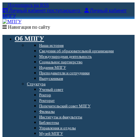
Подпишись на RSS
Личный кабинет поступающего
Личный кабинет
МПГУ
Навигация по сайту
Об МПГУ
Наша история
Сведения об образовательной организации
Международная деятельность
Социальное партнерство
Издания МПГУ
Преподаватели и сотрудники
Выпускникам
Структура
Ученый совет
Ректор
Ректорат
Попечительский совет МПГУ
Филиалы
Институты и факультеты
Библиотека
Управления и отделы
Музей МПГУ