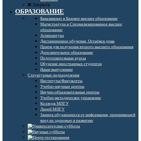
Закрыть
ОБРАЗОВАНИЕ
Бакалавриат и Базовое высшее образование
Магистратура и Специализированное высшее
образование
Аспирантура
Дистанционное обучение. Остаёмся дома
Прием для получения второго высшего образования
Дополнительное образование
Подготовительные курсы
Обучение иностранных студентов
Наши выпускники
Структурные подразделения
Институты/Факультеты
Учебно-научные центры
Научно-образовательные центры
Учебно-методическое управление
Колледж МПГУ
Лицей МПГУ
Защита обучающихся от информации, причиняющей
вред их здоровью и развитию