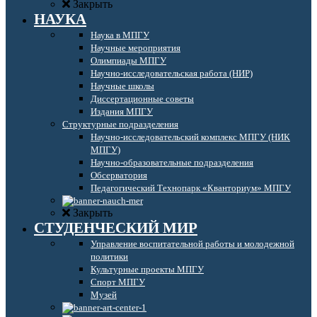
Закрыть
НАУКА
Наука в МПГУ
Научные мероприятия
Олимпиады МПГУ
Научно-исследовательская работа (НИР)
Научные школы
Диссертационные советы
Издания МПГУ
Структурные подразделения
Научно-исследовательский комплекс МПГУ (НИК
МПГУ)
Научно-образовательные подразделения
Обсерватория
Педагогический Технопарк «Кванториум» МПГУ
Закрыть
СТУДЕНЧЕСКИЙ МИР
Управление воспитательной работы и молодежной
политики
Культурные проекты МПГУ
Спорт МПГУ
Музей