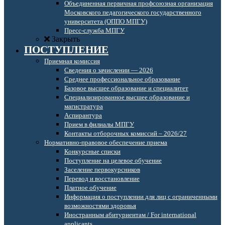
Объединенная первичная профсоюзная организация
Московского педагогического государственного
университета (ОППО МПГУ)
Пресс-служба МПГУ
Закрыть
ПОСТУПЛЕНИЕ
Приемная комиссия
Сведения о зачислении — 2026
Среднее профессиональное образование
Базовое высшее образование и специалитет
Специализированное высшее образование и
магистратура
Аспирантура
Прием в филиалы МПГУ
Контакты отборочных комиссий – 2026/27
Нормативно-правовое обеспечение приема
Конкурсные списки
Поступление на целевое обучение
Заселение первокурсников
Перевод и восстановление
Платное обучение
Информация о поступлении для лиц с ограниченными
возможностями здоровья
Иностранным абитуриентам / For international
applicants