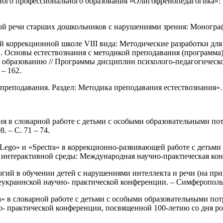
о профессионального образования «Олигофренопедагогика»: Уче
ой речи старших дошкольников с нарушениями зрения: Монографи
 коррекционной школе VIII вида: Методические разработки для
. 11. Основы естествознания с методикой преподавания (програ
 образованию // Программы дисциплин психолого-педагогическ
– 162.
подавания. Раздел: Методика преподавания естествознания». – 
я в словарной работе с детьми с особыми образовательными по
. – С. 71 – 74.
ego» и «Spectra» в коррекционно-развивающей работе с детьми
интерактивной среды: Международная научно-практическая конфе
гий в обучении детей с нарушениями интеллекта и речи (на при
краинской научно- практической конференции. – Симферополь, Ф
 в словарной работе с детьми с особыми образовательными пот
- практической конференции, посвященной 100-летию со дня рожде