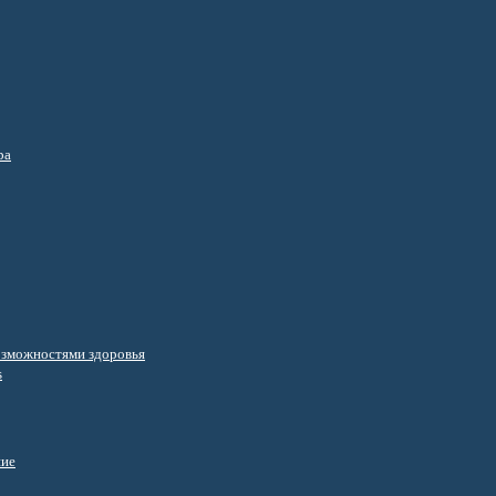
ра
озможностями здоровья
s
ние