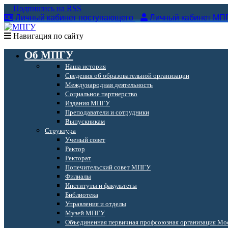
Подпишись на RSS
Личный кабинет поступающего
Личный кабинет МП
Навигация по сайту
Об МПГУ
Наша история
Сведения об образовательной организации
Международная деятельность
Социальное партнерство
Издания МПГУ
Преподаватели и сотрудники
Выпускникам
Структура
Ученый совет
Ректор
Ректорат
Попечительский совет МПГУ
Филиалы
Институты и факультеты
Библиотека
Управления и отделы
Музей МПГУ
Объединенная первичная профсоюзная организация Мос