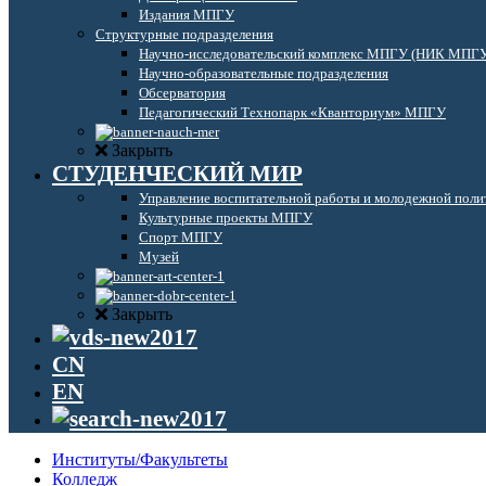
Издания МПГУ
Структурные подразделения
Научно-исследовательский комплекс МПГУ (НИК МПГ
Научно-образовательные подразделения
Обсерватория
Педагогический Технопарк «Кванториум» МПГУ
Закрыть
СТУДЕНЧЕСКИЙ МИР
Управление воспитательной работы и молодежной поли
Культурные проекты МПГУ
Спорт МПГУ
Музей
Закрыть
CN
EN
Институты/Факультеты
Колледж