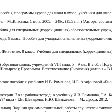
собия, программы курсов для школ и вузов, учебники для школ 
– М.:Классикс Стиль, 2005. – 248с. (15,5 п.л.) (Авторы-состави
бник для специальных (коррекционных) образовательных учрежден
радь. 9 класс. Пособие для учащихся специальных (коррекционны
. Животные. 8 класс. Учебник для специальных (коррекционных) 
.
разовательных учреждений VIII вида: 5 – 9 кл.: В 2 сб. / Под р
Шевырева); Программа. Естествознание (Биология) (авторы – В.
ческое пособие к учебнику И.В. Романова, И.Б. Агафоновой «Био
терии. 7 кл.: рабочая тетрадь к учебнику И.В. Романова, Т.А. К
вида / Т.В. Шевырева, Н.Ю. Шамхалова. – М.: Дрофа, 2012. – 95
льная). Задания для самостоятельной работы слушателей факуль