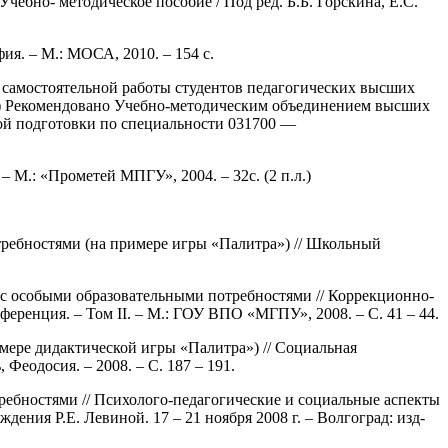
бно- методическое пособие / Под ред. Б.Б. Горскина, Е.С.
я. – М.: МОСА, 2010. – 154 с.
 самостоятельной работы студентов педагогических высших
мма) Рекомендовано Учебно-методическим объединением высших
ой подготовки по специальности 031700 —
М.: «Прометей МПГУ», 2004. – 32с. (2 п.л.)
требностями (на примере игры «Палитра») // Школьный
 с особыми образовательными потребностями // Коррекционно-
ренция. – Том II. – М.: ГОУ ВПО «МГПУ», 2008. – С. 41 – 44.
мере дидактической игры «Палитра») // Социальная
еодосия. – 2008. – С. 187 – 191.
ребностями // Психолого-педагогические и социальные аспекты
ния Р.Е. Левиной. 17 – 21 ноября 2008 г. – Волгоград: изд-