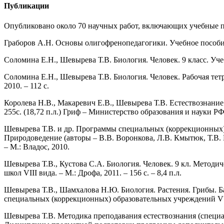
Публикации
Опубликовано около 70 научных работ, включающих учебные по
Граборов А.Н. Основы олигофренопедагогики. Учебное пособие. 
Соломина Е.Н., Шевырева Т.В. Биология. Человек. 9 класс. Уче
Соломина Е.Н., Шевырева Т.В. Биология. Человек. Рабочая тет
2010. – 112 с.
Королева Н.В., Макаревич Е.В., Шевырева Т.В. Естествознание
255с. (18,72 п.л.) Гриф – Министерство образования и науки РФ
Шевырева Т.В. и др. Программы специальных (коррекционных) об
Природоведение (авторы – В.В. Воронкова, Л.В. Кмытюк, Т.В. 
– М.: Владос, 2010.
Шевырева Т.В., Кустова С.А. Биология. Человек. 9 кл. Методи
школ VIII вида. – М.: Дрофа, 2011. – 156 с. – 8,4 п.л.
Шевырева Т.В., Шамхалова Н.Ю. Биология. Растения. Грибы. Бак
специальных (коррекционных) образовательных учреждений V??? 
Шевырева Т.В. Методика преподавания естествознания (специа