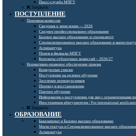
Пресс-служба МПГУ
Закрыть
ПОСТУПЛЕНИЕ
Приемная комиссия
Сведения о зачислении — 2026
Среднее профессиональное образование
Базовое высшее образование и специалитет
Специализированное высшее образование и магистрату
Аспирантура
Прием в филиалы МПГУ
Контакты отборочных комиссий – 2026/27
Нормативно-правовое обеспечение приема
Конкурсные списки
Поступление на целевое обучение
Заселение первокурсников
Перевод и восстановление
Платное обучение
Информация о поступлении для лиц с ограниченными в
Иностранным абитуриентам / For international applicant
Закрыть
ОБРАЗОВАНИЕ
Бакалавриат и Базовое высшее образование
Магистратура и Специализированное высшее образова
Аспирантура