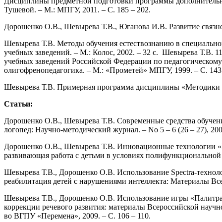
Дисциплины предметной подготовки программы дополнительног
Тушевой. – М.: МПГУ, 2011. – С. 185 – 202.
Дорошенко О.В., Шевырева Т.В., Юганова И.В. Развитие связн
Шевырева Т.В. Методы обучения естествознанию в специальной
учебных заведений. – М.: Колос, 2002. – 32 c. Шевырева Т.В
учебных заведений Российской Федерации по педагогическому
олигофренопедагогика. – М.: «Прометей» МПГУ, 1999. – С. 143 
Шевырева Т.В. Примерная программа дисциплины «Методики пре
Статьи:
Дорошенко О.В., Шевырева Т.В. Современные средства обучени
логопед: Научно-методический журнал. – No 5 – 6 (26 – 27), 2008
Дорошенко О.В., Шевырева Т.В. Инновационные технологии «L
развивающая работа с детьми в условиях полифункциональной 
Шевырева Т.В., Дорошенко О.В. Использование Spectra-техноло
реабилитация детей с нарушениями интеллекта: Материалы Всеу
Шевырева Т.В., Дорошенко О.В. Использование игры «Палитра»
коррекции речевого развития: материалы Всероссийской научно
во ВГПУ «Перемена», 2009. – С. 106 – 110.