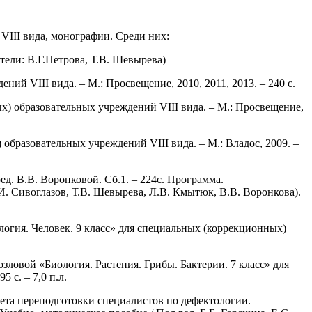
VIII вида, монографии. Среди них:
тели: В.Г.Петрова, Т.В. Шевырева)
ий VIII вида. – М.: Просвещение, 2010, 2011, 2013. – 240 с.
х) образовательных учреждений VIII вида. – М.: Просвещение,
образовательных учреждений VIII вида. – М.: Владос, 2009. –
ед. В.В. Воронковой. Сб.1. – 224с. Программа.
И. Сивоглазов, Т.В. Шевырева, Л.В. Кмытюк, В.В. Воронкова).
логия. Человек. 9 класс» для специальных (коррекционных)
озловой «Биология. Растения. Грибы. Бактерии. 7 класс» для
 с. – 7,0 п.л.
тета переподготовки специалистов по дефектологии.