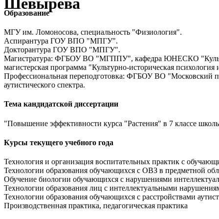
Шевырёва
Образование
МГУ им. Ломоносова, специальность "Физиология".
Аспирантура ГОУ ВПО "МПГУ".
Докторантура ГОУ ВПО "МПГУ".
Магистратура: ФГБОУ ВО "МГППУ", кафедра ЮНЕСКО "Культурн
магистерская программа "Культурно-историческая психология 
Профессиональная переподготовка: ФГБОУ ВО "Московский пед
аутистического спектра.
Тема кандидатской диссертации
"Повышение эффективности курса "Растения" в 7 классе школы
Курсы текущего учебного года
Технология и организация воспитательных практик с обучающ
Технологии образования обучающихся с ОВЗ в предметной об
Обучение биологии обучающихся с нарушениями интеллектуал
Технологии образования лиц с интеллектуальными нарушени
Технологии образования обучающихся с расстройствами аутис
Производственная практика, педагогическая практика