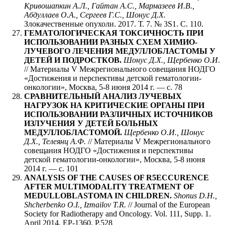
Кривошапкин А.Л., Гайтан А.С., Мармазеев И.В.,
Абдуллаев О.А., Сергеев Г.С., Шонус Д.Х.
Злокачественные опухоли. 2017. Т. 7. № 3S1. С. 110.
ГЕМАТОЛОГИЧЕСКАЯ ТОКСИЧНОСТЬ ПРИ
ИСПОЛЬЗОВАНИИ РАЗНЫХ СХЕМ ХИМИО-
ЛУЧЕВОГО ЛЕЧЕНИЯ МЕДУЛЛОБЛАСТОМЫ У
ДЕТЕЙ И ПОДРОСТКОВ.
Шонус Д.Х., Щербенко О.И
.
// Материалы V Межрегионального совещания НОДГО
«Достижения и перспективы детской гематологии-
онкологии», Москва, 5-8 июня 2014 г. — с. 78
СРАВНИТЕЛЬНЫЙ АНАЛИЗ ЛУЧЕВЫХ
НАГРУЗОК НА КРИТИЧЕСКИЕ ОРГАНЫ ПРИ
ИСПОЛЬЗОВАНИИ РАЗЛИЧНЫХ ИСТОЧНИКОВ
ИЗЛУЧЕНИЯ У ДЕТЕЙ БОЛЬНЫХ
МЕДУЛЛОБЛАСТОМОЙ.
Щербенко О.И., Шонус
Д.Х., Телеянц А.Ф.
// Материалы V Межрегионального
совещания НОДГО «Достижения и перспективы
детской гематологии-онкологии», Москва, 5-8 июня
2014 г. — с. 101
ANALYSIS OF THE CAUSES OF R5ECCURENCE
AFTER MULTIMODALITY TREATMENT OF
MEDULLOBLASTOMA IN CHILDREN.
Shonus D.H.,
Shcherbenko O.I., Izmailov T.R.
// Journal of the European
Society for Radiotherapy and Oncology. Vol. 111, Supp. 1.
April 2014. EP-1360. P.528