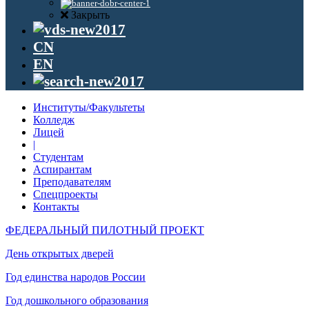
Закрыть
CN
EN
Институты/Факультеты
Колледж
Лицей
|
Студентам
Аспирантам
Преподавателям
Спецпроекты
Контакты
ФЕДЕРАЛЬНЫЙ ПИЛОТНЫЙ ПРОЕКТ
День открытых дверей
Год единства народов России
Год дошкольного образования