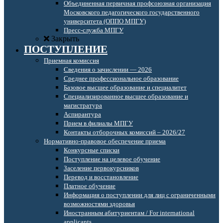
Объединенная первичная профсоюзная организация
Московского педагогического государственного
университета (ОППО МПГУ)
Пресс-служба МПГУ
Закрыть
ПОСТУПЛЕНИЕ
Приемная комиссия
Сведения о зачислении — 2026
Среднее профессиональное образование
Базовое высшее образование и специалитет
Специализированное высшее образование и
магистратура
Аспирантура
Прием в филиалы МПГУ
Контакты отборочных комиссий – 2026/27
Нормативно-правовое обеспечение приема
Конкурсные списки
Поступление на целевое обучение
Заселение первокурсников
Перевод и восстановление
Платное обучение
Информация о поступлении для лиц с ограниченными
возможностями здоровья
Иностранным абитуриентам / For international
applicants