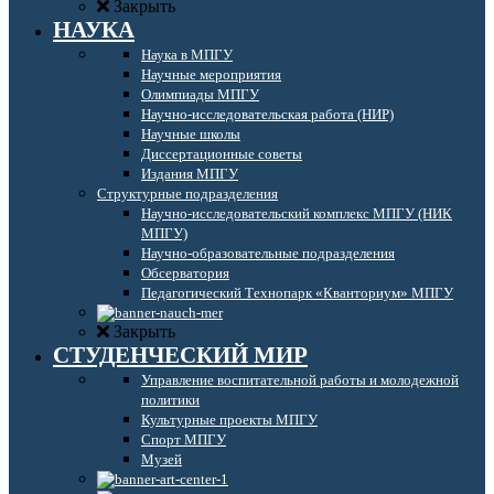
Закрыть
НАУКА
Наука в МПГУ
Научные мероприятия
Олимпиады МПГУ
Научно-исследовательская работа (НИР)
Научные школы
Диссертационные советы
Издания МПГУ
Структурные подразделения
Научно-исследовательский комплекс МПГУ (НИК
МПГУ)
Научно-образовательные подразделения
Обсерватория
Педагогический Технопарк «Кванториум» МПГУ
Закрыть
СТУДЕНЧЕСКИЙ МИР
Управление воспитательной работы и молодежной
политики
Культурные проекты МПГУ
Спорт МПГУ
Музей