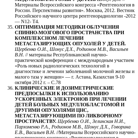
Материалы Всероссийского конгресса «Рентгенология в
России. Перспективы развития». Москва, 2012. Вестник
Российского научного центра рентгенорадиологии -2012
— N12- Т4.
ОПТИМИЗАЦИЯ МЕТОДИКИ ОБЛУЧЕНИЯ
СПИННО-МОЗГОВОГО ПРОСТРАНСТВА ПРИ
КОМПЛЕКСНОМ ЛЕЧЕНИИ
МЕТАСТАЗИРУЮЩИХ ОПУХОЛЕЙ У ДЕТЕЙ.
Щербенко О.И., Шонус Д.Х., Родионов М.В., Васильев
В.Н.
// материалы Республиканской научно-
практической конференции с международным участием
«Роль новых радиологических технологий в
диагностике и лечении заболеваний молочной железы и
малого таза у женщин» — г. Астана, Казахстан 9-10
октября 2012 г. – С.78
КЛИНИЧЕСКИЕ И ДОЗИМЕТРИЧЕСКИЕ
ПРЕДПОСЫЛКИ К ИСПОЛЬЗОВАНИЮ
УСКОРЕННЫХ ЭЛЕКТРОНОВ ПРИ ЛЕЧЕНИИ
ДЕТЕЙ БОЛЬНЫХ МЕДУЛЛОБЛАСТОМОЙ И
ДРУГИМИ ОПУХОЛЯМИ ЦНС,
МЕТАСТАЗИРУЮЩИМИ ПО ЛИКВОРНОМУ
ПРОСТРАНСТВУ.
Щербенко О.И., Зелинская Н.И.,
Пархоменко Р.А., Родионов М.В., Шонус Д.Х., Говорина
Е.В., Васильев В.Н.
//Материалы Всероссийского научно-
практического конгресса «Рентгенорадиология в