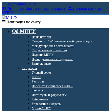
Подпишись на RSS
Личный кабинет поступающего
Личный кабинет
МПГУ
Навигация по сайту
Об МПГУ
Наша история
Сведения об образовательной организации
Международная деятельность
Социальное партнерство
Издания МПГУ
Преподаватели и сотрудники
Выпускникам
Структура
Ученый совет
Ректор
Ректорат
Попечительский совет МПГУ
Филиалы
Институты и факультеты
Библиотека
Управления и отделы
Музей МПГУ