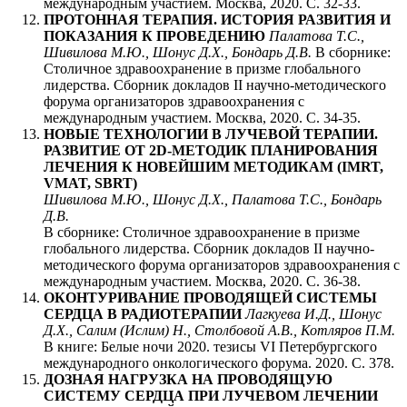
международным участием. Москва, 2020. С. 32-33.
ПРОТОННАЯ ТЕРАПИЯ. ИСТОРИЯ РАЗВИТИЯ И
ПОКАЗАНИЯ К ПРОВЕДЕНИЮ
Палатова Т.С.,
Шивилова М.Ю., Шонус Д.Х., Бондарь Д.В.
В сборнике:
Столичное здравоохранение в призме глобального
лидерства. Сборник докладов II научно-методического
форума организаторов здравоохранения с
международным участием. Москва, 2020. С. 34-35.
НОВЫЕ ТЕХНОЛОГИИ В ЛУЧЕВОЙ ТЕРАПИИ.
РАЗВИТИЕ ОТ 2D-МЕТОДИК ПЛАНИРОВАНИЯ
ЛЕЧЕНИЯ К НОВЕЙШИМ МЕТОДИКАМ (IMRT,
VMAT, SBRT)
Шивилова М.Ю., Шонус Д.Х., Палатова Т.С., Бондарь
Д.В.
В сборнике: Столичное здравоохранение в призме
глобального лидерства. Сборник докладов II научно-
методического форума организаторов здравоохранения с
международным участием. Москва, 2020. С. 36-38.
ОКОНТУРИВАНИЕ ПРОВОДЯЩЕЙ СИСТЕМЫ
СЕРДЦА В РАДИОТЕРАПИИ
Лагкуева И.Д., Шонус
Д.Х., Салим (Ислим) Н., Столбовой А.В., Котляров П.М.
В книге: Белые ночи 2020. тезисы VI Петербургского
международного онкологического форума. 2020. С. 378.
ДОЗНАЯ НАГРУЗКА НА ПРОВОДЯЩУЮ
СИСТЕМУ СЕРДЦА ПРИ ЛУЧЕВОМ ЛЕЧЕНИИ