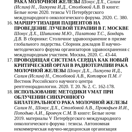
РАКА МОЛОЧНОЙ ЖЕЛЕЗЫ
Шонус Д.Х., Салим
(Ислим) Н., Лагкуева И.Д., Столбовой А.В.
В книге:
Белые ночи 2020. тезисы VI Петербургского
международного онкологического форума. 2020. С. 380.
МАРШРУТИЗАЦИЯ ПАЦИЕНТОВ НА
ПРОВЕДЕНИЕ ЛУЧЕВОЙ ТЕРАПИИ В Г. МОСКВЕ
Шонус Д.Х., Шивилова М.Ю., Палатова Т.С., Бондарь
Д.В.
В сборнике: Столичное здравоохранение в призме
глобального лидерства. Сборник докладов II научно-
методического форума организаторов здравоохранения с
международным участием. Москва, 2020. С. 43-44.
ПРОВОДЯЩАЯ СИСТЕМА СЕРДЦА КАК НОВЫЙ
КРИТИЧЕСКИЙ ОРГАН В РАДИОТЕРАПИИ РАКА
МОЛОЧНОЙ ЖЕЛЕЗЫ
Шонус Д.Х., Лагкуева И.Д.,
Салим (Ислим) Н., Столбовой А.В., Котляров П.М. //
Вестник Российского научного центра
рентгенорадиологии. 2020. Т. 20. № 2. С. 162-178.
ИСПОЛЬЗОВАНИЕ МЕТОДИКИ VMAT ПРИ
ОБЛУЧЕНИИ СИНХРОННОГО
БИЛАТЕРАЛЬНОГО РАКА МОЛОЧНОЙ ЖЕЛЕЗЫ
Салим Н., Шонус Д.Х., Столбовой А.В., Прокофьев И.И.,
Поподько А.И., Бровчук С.М.
В книге: Белые ночи
2019. материалы V Петербургского международного
онкологического форума : тезисы. Автономная
некоммерческая научно-медицинская организация