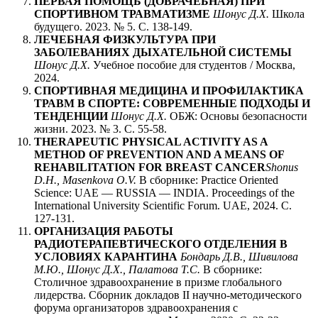
ПЕРВАЯ ПОМОЩЬ (ДОВРАЧЕБНАЯ) ПРИ
СПОРТИВНОМ ТРАВМАТИЗМЕ
Шонус Д.Х.
Школа
будущего. 2023. № 5. С. 138-149.
ЛЕЧЕБНАЯ ФИЗКУЛЬТУРА ПРИ
ЗАБОЛЕВАНИЯХ ДЫХАТЕЛЬНОЙ СИСТЕМЫ
Шонус Д.Х.
Учебное пособие для студентов / Москва,
2024.
СПОРТИВНАЯ МЕДИЦИНА И ПРОФИЛАКТИКА
ТРАВМ В СПОРТЕ: СОВРЕМЕННЫЕ ПОДХОДЫ И
ТЕНДЕНЦИИ
Шонус Д.Х.
ОБЖ: Основы безопасности
жизни. 2023. № 3. С. 55-58.
THERAPEUTIC PHYSICAL ACTIVITY AS A
METHOD OF PREVENTION AND A MEANS OF
REHABILITATION FOR BREAST CANCER
Shonus
D.H., Masenkova O.V.
В сборнике: Practice Oriented
Science: UAE — RUSSIA — INDIA. Proceedings of the
International University Scientific Forum. UAE, 2024. С.
127-131.
ОРГАНИЗАЦИЯ РАБОТЫ
РАДИОТЕРАПЕВТИЧЕСКОГО ОТДЕЛЕНИЯ В
УСЛОВИЯХ КАРАНТИНА
Бондарь Д.В., Шивилова
М.Ю., Шонус Д.Х., Палатова Т.С.
В сборнике:
Столичное здравоохранение в призме глобального
лидерства. Сборник докладов II научно-методического
форума организаторов здравоохранения с