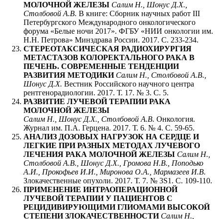
МОЛОЧНОЙ ЖЕЛЕЗЫ
Салим Н., Шонус Д.Х.,
Столбовой А.В.
В книге: Сборник научных работ III
Петербургского Международного онкологического
форума «Белые ночи 2017». ФГБУ «НИИ онкологии им.
Н.Н. Петрова» Минздрава России. 2017. С. 233-234.
СТЕРЕОТАКСИЧЕСКАЯ РАДИОХИРУРГИЯ
МЕТАСТАЗОВ КОЛОРЕКТАЛЬНОГО РАКА В
ПЕЧЕНЬ. СОВРЕМЕННЫЕ ТЕНДЕНЦИИ
РАЗВИТИЯ МЕТОДИКИ
Салим Н., Столбовой А.В.,
Шонус Д.Х.
Вестник Российского научного центра
рентгенорадиологии. 2017. Т. 17. № 3. С. 5.
РАЗВИТИЕ ЛУЧЕВОЙ ТЕРАПИИ РАКА
МОЛОЧНОЙ ЖЕЛЕЗЫ
Салим Н., Шонус Д.Х., Столбовой А.В.
Онкология.
Журнал им. П.А. Герцена. 2017. Т. 6. № 4. С. 59-65.
АНАЛИЗ ДОЗОВЫХ НАГРУЗОК НА СЕРДЦЕ И
ЛЕГКИЕ ПРИ РАЗНЫХ МЕТОДАХ ЛУЧЕВОГО
ЛЕЧЕНИЯ РАКА МОЛОЧНОЙ ЖЕЛЕЗЫ
Салим Н.,
Столбовой А.В., Шонус Д.Х., Громова Н.В., Поподько
А.И., Прокофьев И.И., Миронова О.А., Мармазеев И.В.
Злокачественные опухоли. 2017. Т. 7. № 3S1. С. 109-110.
ПРИМЕНЕНИЕ ИНТРАОПЕРАЦИОННОЙ
ЛУЧЕВОЙ ТЕРАПИИ У ПАЦИЕНТОВ С
РЕЦИДИВИРУЮЩИМИ ГЛИОМАМИ ВЫСОКОЙ
СТЕПЕНИ ЗЛОКАЧЕСТВЕННОСТИ
Салим Н.,