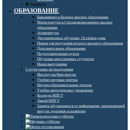
Закрыть
ОБРАЗОВАНИЕ
Бакалавриат и Базовое высшее образование
Магистратура и Специализированное высшее
образование
Аспирантура
Дистанционное обучение. Остаёмся дома
Прием для получения второго высшего образования
Дополнительное образование
Подготовительные курсы
Обучение иностранных студентов
Наши выпускники
Структурные подразделения
Институты/Факультеты
Учебно-научные центры
Научно-образовательные центры
Учебно-методическое управление
Колледж МПГУ
Лицей МПГУ
Защита обучающихся от информации, причиняющей
вред их здоровью и развитию