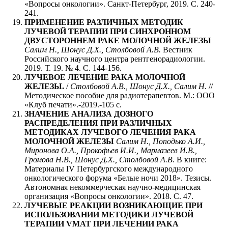
«Вопросы онкологии». Санкт-Петербург, 2019. С. 240-
241.
ПРИМЕНЕНИЕ РАЗЛИЧНЫХ МЕТОДИК
ЛУЧЕВОЙ ТЕРАПИИ ПРИ СИНХРОННОМ
ДВУСТОРОННЕМ РАКЕ МОЛОЧНОЙ ЖЕЛЕЗЫ
Салим Н., Шонус Д.Х., Столбовой А.В.
Вестник
Российского научного центра рентгенорадиологии.
2019. Т. 19. № 4. С. 144-156.
ЛУЧЕВОЕ ЛЕЧЕНИЕ РАКА МОЛОЧНОЙ
ЖЕЛЕЗЫ.
/
Столбовой А.В., Шонус Д.Х., Салим Н.
//
Методическое пособие для радиотерапевтов. М.: ООО
«Клуб печати».-2019.-105 с.
ЗНАЧЕНИЕ АНАЛИЗА ДОЗНОГО
РАСПРЕДЕЛЕНИЯ ПРИ РАЗЛИЧНЫХ
МЕТОДИКАХ ЛУЧЕВОГО ЛЕЧЕНИЯ РАКА
МОЛОЧНОЙ ЖЕЛЕЗЫ
Салим Н., Поподько А.И.,
Миронова О.А., Прокофьев И.И., Мармазеев И.В.,
Громова Н.В., Шонус Д.Х., Столбовой А.В.
В книге:
Материалы IV Петербургского международного
онкологического форума «Белые ночи 2018». Тезисы.
Автономная некоммерческая научно-медицинская
организация «Вопросы онкологии». 2018. С. 47.
ЛУЧЕВЫЕ РЕАКЦИИ ВОЗНИКАЮЩИЕ ПРИ
ИСПОЛЬЗОВАНИИ МЕТОДИКИ ЛУЧЕВОЙ
ТЕРАПИИ VMAT ПРИ ЛЕЧЕНИИ РАКА