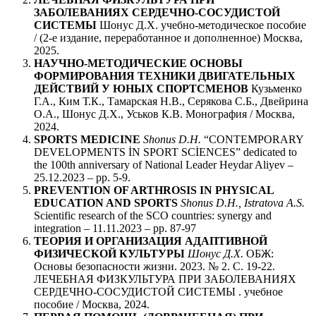
ЗАБОЛЕВАНИЯХ СЕРДЕЧНО-СОСУДИСТОЙ
СИСТЕМЫ
Шонус Д.Х. учебно-методическое пособие
/ (2-е издание, переработанное и дополненное) Москва,
2025.
НАУЧНО-МЕТОДИЧЕСКИЕ ОСНОВЫ
ФОРМИРОВАНИЯ ТЕХНИКИ ДВИГАТЕЛЬНЫХ
ДЕЙСТВИЙ У ЮНЫХ СПОРТСМЕНОВ
Кузьменко
Г.А., Ким Т.К., Тамарская Н.В., Серякова С.Б., Двейрина
О.А., Шонус Д.Х., Уськов К.В. Монография / Москва,
2024.
SPORTS MEDICINE
Shonus D.H.
“CONTEMPORARY
DEVELOPMENTS İN SPORT SCİENCES” dedicated to
the 100th anniversary of National Leader Heydar Aliyev –
25.12.2023 – pp. 5-9.
PREVENTION OF ARTHROSIS IN PHYSICAL
EDUCATION AND SPORTS
Shonus D.H., Istratova A.S.
Scientific research of the SCO countries: synergy and
integration – 11.11.2023 – pp. 87-97
ТЕОРИЯ И ОРГАНИЗАЦИЯ АДАПТИВНОЙ
ФИЗИЧЕСКОЙ КУЛЬТУРЫ
Шонус Д.Х.
ОБЖ:
Основы безопасности жизни. 2023. № 2. С. 19-22.
ЛЕЧЕБНАЯ ФИЗКУЛЬТУРА ПРИ ЗАБОЛЕВАНИЯХ
СЕРДЕЧНО-СОСУДИСТОЙ СИСТЕМЫ . учебное
пособие / Москва, 2024.