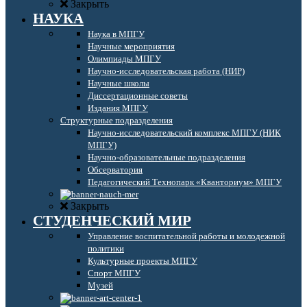
Закрыть
НАУКА
Наука в МПГУ
Научные мероприятия
Олимпиады МПГУ
Научно-исследовательская работа (НИР)
Научные школы
Диссертационные советы
Издания МПГУ
Структурные подразделения
Научно-исследовательский комплекс МПГУ (НИК
МПГУ)
Научно-образовательные подразделения
Обсерватория
Педагогический Технопарк «Кванториум» МПГУ
Закрыть
СТУДЕНЧЕСКИЙ МИР
Управление воспитательной работы и молодежной
политики
Культурные проекты МПГУ
Спорт МПГУ
Музей