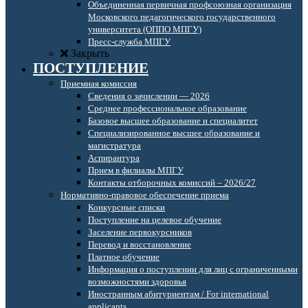
Объединенная первичная профсоюзная организация
Московского педагогического государственного
университета (ОППО МПГУ)
Пресс-служба МПГУ
Закрыть
ПОСТУПЛЕНИЕ
Приемная комиссия
Сведения о зачислении — 2026
Среднее профессиональное образование
Базовое высшее образование и специалитет
Специализированное высшее образование и
магистратура
Аспирантура
Прием в филиалы МПГУ
Контакты отборочных комиссий – 2026/27
Нормативно-правовое обеспечение приема
Конкурсные списки
Поступление на целевое обучение
Заселение первокурсников
Перевод и восстановление
Платное обучение
Информация о поступлении для лиц с ограниченными
возможностями здоровья
Иностранным абитуриентам / For international
applicants