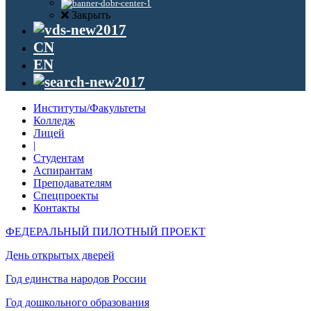
Закрыть
CN
EN
Институты/Факультеты
Колледж
Лицей
|
Студентам
Аспирантам
Преподавателям
Спецпроекты
Контакты
ФЕДЕРАЛЬНЫЙ ПИЛОТНЫЙ ПРОЕКТ
День открытых дверей
Год единства народов России
Год дошкольного образования