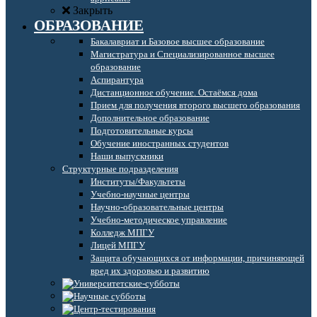
Закрыть
ОБРАЗОВАНИЕ
Бакалавриат и Базовое высшее образование
Магистратура и Специализированное высшее
образование
Аспирантура
Дистанционное обучение. Остаёмся дома
Прием для получения второго высшего образования
Дополнительное образование
Подготовительные курсы
Обучение иностранных студентов
Наши выпускники
Структурные подразделения
Институты/Факультеты
Учебно-научные центры
Научно-образовательные центры
Учебно-методическое управление
Колледж МПГУ
Лицей МПГУ
Защита обучающихся от информации, причиняющей
вред их здоровью и развитию