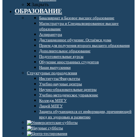
Закрыть
ОБРАЗОВАНИЕ
Бакалавриат и Базовое высшее образование
Магистратура и Специализированное высшее
образование
Аспирантура
Дистанционное обучение. Остаёмся дома
Прием для получения второго высшего образования
Дополнительное образование
Подготовительные курсы
Обучение иностранных студентов
Наши выпускники
Структурные подразделения
Институты/Факультеты
Учебно-научные центры
Научно-образовательные центры
Учебно-методическое управление
Колледж МПГУ
Лицей МПГУ
Защита обучающихся от информации, причиняющей
вред их здоровью и развитию