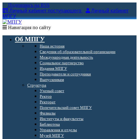
Подпишись на RSS
Личный кабинет поступающего
Личный кабинет
МПГУ
Навигация по сайту
Об МПГУ
Наша история
Сведения об образовательной организации
Международная деятельность
Социальное партнерство
Издания МПГУ
Преподаватели и сотрудники
Выпускникам
Структура
Ученый совет
Ректор
Ректорат
Попечительский совет МПГУ
Филиалы
Институты и факультеты
Библиотека
Управления и отделы
Музей МПГУ