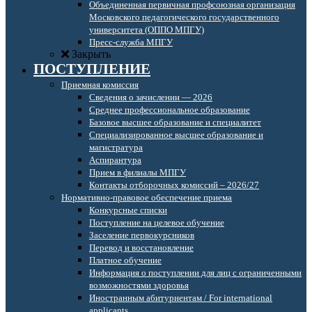
Объединенная первичная профсоюзная организация
Московского педагогического государственного
университета (ОППО МПГУ)
Пресс-служба МПГУ
Закрыть
ПОСТУПЛЕНИЕ
Приемная комиссия
Сведения о зачислении — 2026
Среднее профессиональное образование
Базовое высшее образование и специалитет
Специализированное высшее образование и
магистратура
Аспирантура
Прием в филиалы МПГУ
Контакты отборочных комиссий – 2026/27
Нормативно-правовое обеспечение приема
Конкурсные списки
Поступление на целевое обучение
Заселение первокурсников
Перевод и восстановление
Платное обучение
Информация о поступлении для лиц с ограниченными
возможностями здоровья
Иностранным абитуриентам / For international
applicants