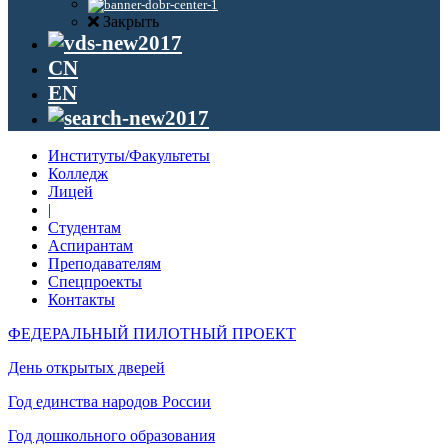
Закрыть
CN
EN
Институты/Факультеты
Колледж
Лицей
|
Студентам
Аспирантам
Преподавателям
Спецпроекты
Контакты
ФЕДЕРАЛЬНЫЙ ПИЛОТНЫЙ ПРОЕКТ
День открытых дверей
Год единства народов России
Год дошкольного образования