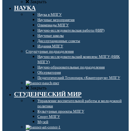
Закрыть
НАУКА
Наука в МПГУ
Научные мероприятия
Олимпиады МПГУ
Научно-исследовательская работа (НИР)
Научные школы
Диссертационные советы
Издания МПГУ
Структурные подразделения
Научно-исследовательский комплекс МПГУ (НИК
МПГУ)
Научно-образовательные подразделения
Обсерватория
Педагогический Технопарк «Кванториум» МПГУ
Закрыть
СТУДЕНЧЕСКИЙ МИР
Управление воспитательной работы и молодежной
политики
Культурные проекты МПГУ
Спорт МПГУ
Музей