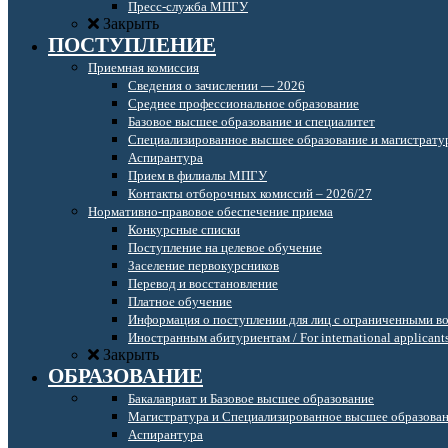
Пресс-служба МПГУ
Закрыть
ПОСТУПЛЕНИЕ
Приемная комиссия
Сведения о зачислении — 2026
Среднее профессиональное образование
Базовое высшее образование и специалитет
Специализированное высшее образование и магистрату
Аспирантура
Прием в филиалы МПГУ
Контакты отборочных комиссий – 2026/27
Нормативно-правовое обеспечение приема
Конкурсные списки
Поступление на целевое обучение
Заселение первокурсников
Перевод и восстановление
Платное обучение
Информация о поступлении для лиц с ограниченными в
Иностранным абитуриентам / For international applicant
Закрыть
ОБРАЗОВАНИЕ
Бакалавриат и Базовое высшее образование
Магистратура и Специализированное высшее образова
Аспирантура