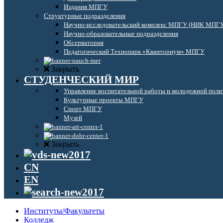
Издания МПГУ
Структурные подразделения
Научно-исследовательский комплекс МПГУ (НИК МПГ
Научно-образовательные подразделения
Обсерватория
Педагогический Технопарк «Кванториум» МПГУ
Закрыть
СТУДЕНЧЕСКИЙ МИР
Управление воспитательной работы и молодежной поли
Культурные проекты МПГУ
Спорт МПГУ
Музей
Закрыть
CN
EN
Институты/Факультеты
Колледж