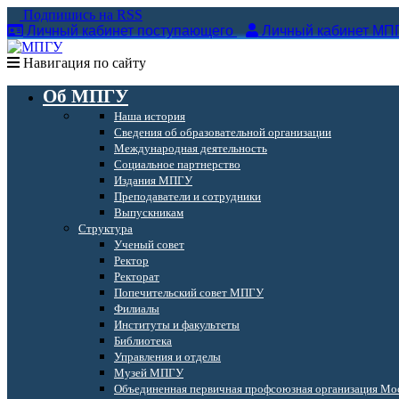
Подпишись на RSS
Личный кабинет поступающего
Личный кабинет МП
Навигация по сайту
Об МПГУ
Наша история
Сведения об образовательной организации
Международная деятельность
Социальное партнерство
Издания МПГУ
Преподаватели и сотрудники
Выпускникам
Структура
Ученый совет
Ректор
Ректорат
Попечительский совет МПГУ
Филиалы
Институты и факультеты
Библиотека
Управления и отделы
Музей МПГУ
Объединенная первичная профсоюзная организация Мос