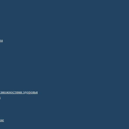
ра
озможностями здоровья
s
ние