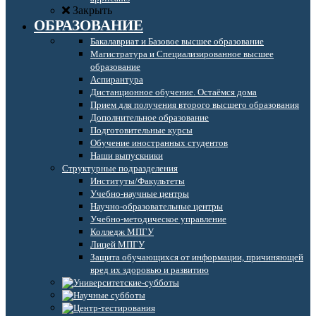
Закрыть
ОБРАЗОВАНИЕ
Бакалавриат и Базовое высшее образование
Магистратура и Специализированное высшее
образование
Аспирантура
Дистанционное обучение. Остаёмся дома
Прием для получения второго высшего образования
Дополнительное образование
Подготовительные курсы
Обучение иностранных студентов
Наши выпускники
Структурные подразделения
Институты/Факультеты
Учебно-научные центры
Научно-образовательные центры
Учебно-методическое управление
Колледж МПГУ
Лицей МПГУ
Защита обучающихся от информации, причиняющей
вред их здоровью и развитию