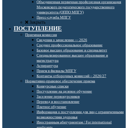
Объединенная первичная профсоюзная организация
Московского педагогического государственного
университета (ОППО МПГУ)
Пресс-служба МПГУ
Закрыть
ПОСТУПЛЕНИЕ
Приемная комиссия
Сведения о зачислении — 2026
Среднее профессиональное образование
Базовое высшее образование и специалитет
Специализированное высшее образование и
магистратура
Аспирантура
Прием в филиалы МПГУ
Контакты отборочных комиссий – 2026/27
Нормативно-правовое обеспечение приема
Конкурсные списки
Поступление на целевое обучение
Заселение первокурсников
Перевод и восстановление
Платное обучение
Информация о поступлении для лиц с ограниченными
возможностями здоровья
Иностранным абитуриентам / For international
applicants