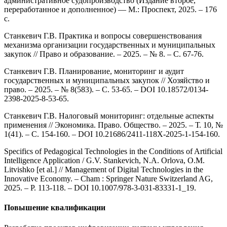
административное судопроизводство (Издание второе,
переработанное и дополненное) — М.: Проспект, 2025. – 176
с.
Станкевич Г.В. Практика и вопросы совершенствования
механизма организации государственных и муниципальных
закупок // Право и образование. – 2025. – № 8. – С. 67-76.
Станкевич Г.В. Планирование, мониторинг и аудит
государственных и муниципальных закупок // Хозяйство и
право. – 2025. – № 8(583). – С. 53-65. – DOI 10.18572/0134-
2398-2025-8-53-65.
Станкевич Г.В. Налоговый мониторинг: отдельные аспекты
применения // Экономика. Право. Общество. – 2025. – Т. 10, №
1(41). – С. 154-160. – DOI 10.21686/2411-118X-2025-1-154-160.
Specifics of Pedagogical Technologies in the Conditions of Artificial
Intelligence Application / G.V. Stankevich, N.A. Orlova, O.M.
Litvishko [et al.] // Management of Digital Technologies in the
Innovative Economy. – Cham : Springer Nature Switzerland AG,
2025. – P. 113-118. – DOI 10.1007/978-3-031-83331-1_19.
Повышение квалификации