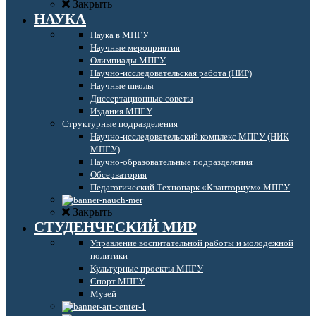
Закрыть
НАУКА
Наука в МПГУ
Научные мероприятия
Олимпиады МПГУ
Научно-исследовательская работа (НИР)
Научные школы
Диссертационные советы
Издания МПГУ
Структурные подразделения
Научно-исследовательский комплекс МПГУ (НИК
МПГУ)
Научно-образовательные подразделения
Обсерватория
Педагогический Технопарк «Кванториум» МПГУ
Закрыть
СТУДЕНЧЕСКИЙ МИР
Управление воспитательной работы и молодежной
политики
Культурные проекты МПГУ
Спорт МПГУ
Музей