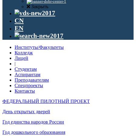
Закрыть
CN
EN
Институты/Факультеты
Колледж
Лицей
|
Студентам
Аспирантам
Преподавателям
Спецпроекты
Контакты
ФЕДЕРАЛЬНЫЙ ПИЛОТНЫЙ ПРОЕКТ
День открытых дверей
Год единства народов России
Год дошкольного образования