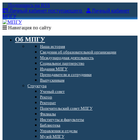
Подпишись на RSS
Личный кабинет поступающего
Личный кабинет
МПГУ
Навигация по сайту
Об МПГУ
Наша история
Сведения об образовательной организации
Международная деятельность
Социальное партнерство
Издания МПГУ
Преподаватели и сотрудники
Выпускникам
Структура
Ученый совет
Ректор
Ректорат
Попечительский совет МПГУ
Филиалы
Институты и факультеты
Библиотека
Управления и отделы
Музей МПГУ