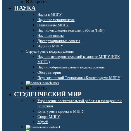
Закрыть
НАУКА
Наука в МПГУ
Научные мероприятия
Олимпиады МПГУ
Научно-исследовательская работа (НИР)
Научные школы
Диссертационные советы
Издания МПГУ
Структурные подразделения
Научно-исследовательский комплекс МПГУ (НИК
МПГУ)
Научно-образовательные подразделения
Обсерватория
Педагогический Технопарк «Кванториум» МПГУ
Закрыть
СТУДЕНЧЕСКИЙ МИР
Управление воспитательной работы и молодежной
политики
Культурные проекты МПГУ
Спорт МПГУ
Музей