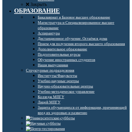
Закрыть
ОБРАЗОВАНИЕ
Бакалавриат и Базовое высшее образование
Магистратура и Специализированное высшее
образование
Аспирантура
Дистанционное обучение. Остаёмся дома
Прием для получения второго высшего образования
Дополнительное образование
Подготовительные курсы
Обучение иностранных студентов
Наши выпускники
Структурные подразделения
Институты/Факультеты
Учебно-научные центры
Научно-образовательные центры
Учебно-методическое управление
Колледж МПГУ
Лицей МПГУ
Защита обучающихся от информации, причиняющей
вред их здоровью и развитию