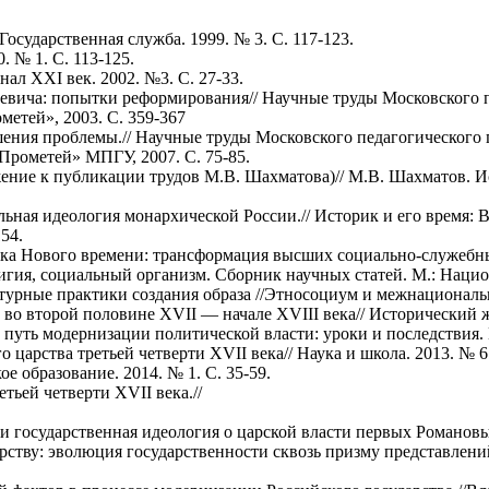
Государственная служба. 1999. № 3. С. 117-123.
. № 1. С. 113-125.
ал ХХI век. 2002. №3. С. 27-33.
еевича: попытки реформирования// Научные труды Московского п
метей», 2003. С. 359-367
шения проблемы.// Научные труды Московского педагогического 
Прометей» МПГУ, 2007. С. 75-85.
жение к публикации трудов М.В. Шахматова)// М.В. Шахматов. И
льная идеология монархической России.// Историк и его время:
54.
ка Нового времени: трансформация высших социально-служебных
лигия, социальный организм. Сборник научных статей. М.: Национ
урные практики создания образа //Этносоциум и межнациональна
во второй половине XVII — начале XVIII века// Исторический жу
 путь модернизации политической власти: уроки и последствия. 
царства третьей четверти XVII века// Наука и школа. 2013. № 6.
е образование. 2014. № 1. С. 35-59.
тьей четверти XVII века.//
 государственная идеология о царской власти первых Романовых.
арству: эволюция государственности сквозь призму представлени