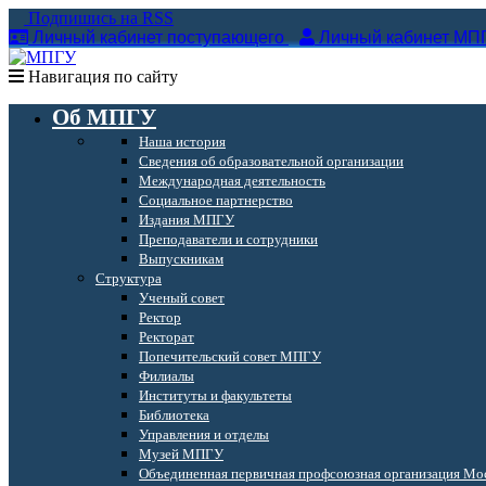
Подпишись на RSS
Личный кабинет поступающего
Личный кабинет МП
Навигация по сайту
Об МПГУ
Наша история
Сведения об образовательной организации
Международная деятельность
Социальное партнерство
Издания МПГУ
Преподаватели и сотрудники
Выпускникам
Структура
Ученый совет
Ректор
Ректорат
Попечительский совет МПГУ
Филиалы
Институты и факультеты
Библиотека
Управления и отделы
Музей МПГУ
Объединенная первичная профсоюзная организация Мос