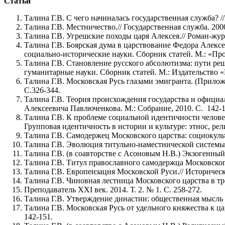
Статьи
Талина Г.В. С чего начиналась государственная служба? //
Талина Г.В. Местничество.// Государственная служба. 2000
Талина Г.В. Угрешские походы царя Алексея.// Роман-журн
Талина Г.В. Боярская дума в царствование Федора Алекс
социально-исторические науки. Сборник статей. М.: «Про
Талина Г.В. Становление русского абсолютизма: пути ре
гуманитарные науки. Сборник статей. М.: Издательство «
Талина Г.В. Московская Русь глазами эмигранта. (Прило
С.326-344.
Талина Г.В. Теория происхождения государства и официа
Алексеевича Павлюченкова. М.: Собрание, 2010. С. 142-1
Талина Г.В. К проблеме социальной идентичности челове
Групповая идентичность в истории и культуре: этнос, ре
Талина Г.В. Самодержец Московского царства: социокульт
Талина Г.В. Эволюция титульно-наместнической системы 
Талина Г.В. (в соавторстве с Асоновым Н.В.) Экзогенный
Талина Г.В. Титул православного самодержца Московского 
Талина Г.В. Европеизация Московской Руси.// Историческо
Талина Г.В. Чиновная лестница Московского царства в тре
Преподаватель XXI век. 2014. Т. 2. № 1. С. 258-272.
Талина Г.В. Утверждение династии: общественная мысль и
Талина Г.В. Московская Русь от удельного княжества к ц
142-151.