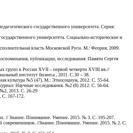
едагогического государственного университета. Серия:
государственного университета. Социально-исторические и
сполнительная власть Московской Руси. М.: Феория, 2009.
 Воспоминания, публикации, исследования: Памяти Сергея
 групп в России XVII – первой четверти XVIII вв.//
альный институт бизнеса , 2011. С.30 – 38.
я культура №5 (47). М.: Этносоциум, 2012. С. 55-64.
рнал: Научные исследования. №2 (8) 2012. С. 56-64.
№2, 2013. С. 26-29
 С. 167-172.
 // Знание. Понимание. Умение. 2015. № 3. С. 195-207.
й современников. //Знание. Понимание. Умение. 2015. № 2. С.