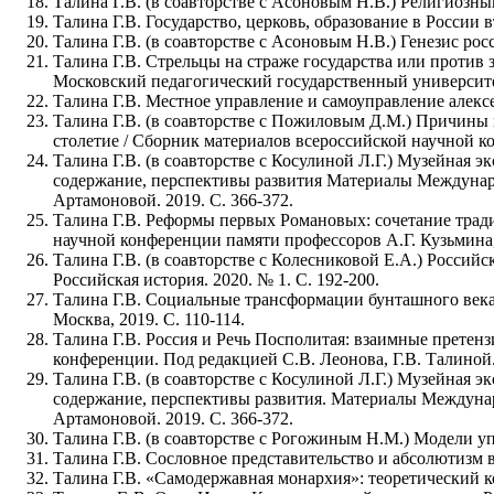
Талина Г.В. (в соавторстве с Асоновым Н.В.) Религиозный
Талина Г.В. Государство, церковь, образование в России 
Талина Г.В. (в соавторстве с Асоновым Н.В.) Генезис росс
Талина Г.В. Стрельцы на страже государства или против 
Московский педагогический государственный университет.
Талина Г.В. Местное управление и самоуправление алек
Талина Г.В. (в соавторстве с Пожиловым Д.М.) Причины г
столетие / Сборник материалов всероссийской научной ко
Талина Г.В. (в соавторстве с Косулиной Л.Г.) Музейная 
содержание, перспективы развития Материалы Междунаро
Артамоновой. 2019. С. 366-372.
Талина Г.В. Реформы первых Романовых: сочетание тради
научной конференции памяти профессоров А.Г. Кузьмина,
Талина Г.В. (в соавторстве с Колесниковой Е.А.) Россий
Российская история. 2020. № 1. С. 192-200.
Талина Г.В. Социальные трансформации бунташного века.
Москва, 2019. С. 110-114.
Талина Г.В. Россия и Речь Посполитая: взаимные претен
конференции. Под редакцией С.В. Леонова, Г.В. Талиной. 
Талина Г.В. (в соавторстве с Косулиной Л.Г.) Музейная 
содержание, перспективы развития. Материалы Междунар
Артамоновой. 2019. С. 366-372.
Талина Г.В. (в соавторстве с Рогожиным Н.М.) Модели у
Талина Г.В. Сословное представительство и абсолютизм в 
Талина Г.В. «Самодержавная монархия»: теоретический ко