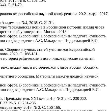
ть. 2015. № 8. С. 151-154.
4). С. 61-70.
ериалов всероссийской научной конференции. 20-21 марта 2017.
Академик» №4, 2018. С. 21-31.
ре //Гражданская война в Российской истории: взгляд через
арственный университет. Москва. 2018 г.
рной сфере. В сборнике: Профессионализм педагога: сущность,
ю со дня рождения А.С. Макаренко. Под редакцией Е.И.
сии. Сборник научных статей участников Всероссийской
ва. 2020. С. 168-181.
ные историографические и источниковедческие аспекты.
гражданский мир в исторической судьбе России. сборник.
сячелетнего соседства. Материалы международной научной
рной сфере. В сборнике: Профессионализм педагога: сущность,
ию со дня рождения А.С. Макаренко. Под редакцией Е.И.
 Преподаватель XXI век. 2019. № 3-2. С. 239-252.
 27. № 5. С. 231-236.
серватизму. 2019. № 2. С. 156-166.