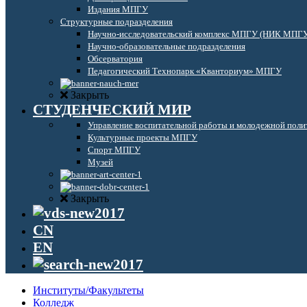
Издания МПГУ
Структурные подразделения
Научно-исследовательский комплекс МПГУ (НИК МПГ
Научно-образовательные подразделения
Обсерватория
Педагогический Технопарк «Кванториум» МПГУ
Закрыть
СТУДЕНЧЕСКИЙ МИР
Управление воспитательной работы и молодежной поли
Культурные проекты МПГУ
Спорт МПГУ
Музей
Закрыть
CN
EN
Институты/Факультеты
Колледж