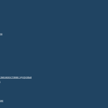
ра
озможностями здоровья
s
ние