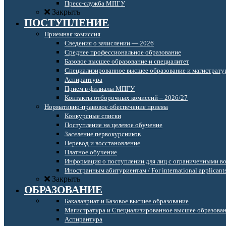
Пресс-служба МПГУ
Закрыть
ПОСТУПЛЕНИЕ
Приемная комиссия
Сведения о зачислении — 2026
Среднее профессиональное образование
Базовое высшее образование и специалитет
Специализированное высшее образование и магистрату
Аспирантура
Прием в филиалы МПГУ
Контакты отборочных комиссий – 2026/27
Нормативно-правовое обеспечение приема
Конкурсные списки
Поступление на целевое обучение
Заселение первокурсников
Перевод и восстановление
Платное обучение
Информация о поступлении для лиц с ограниченными в
Иностранным абитуриентам / For international applicant
Закрыть
ОБРАЗОВАНИЕ
Бакалавриат и Базовое высшее образование
Магистратура и Специализированное высшее образова
Аспирантура