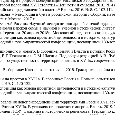
 фактор в процессе модернизации Российского государства.//Влас
второй половины XVII столетия.//Ценности и смыслы. 2016. № 4 (4
ийских представлений о власти.// Власть. 2016. № 8. С. 103-111.
закона // Революция и бунт в российской истории / Сборник мат
 г. Москва. 2017 г.
сеевской России// Научный междисциплинарный сетевой журнал «
ибели царской семьи в научной и учебной исторической литерату
нференции. 20 апреля 2018г,. Московский педагогический госуд
экспозиция как основа проектной деятельности в историко-культу
дной научно-практической конференции, посвященной 130-лети
ционного и нового. В сборнике: Земля и Власть в истории Рос
 В.Г. Тюкавкина и Э.М. Щагина. Под общей редакцией А.В. Лубко
ская государственность: территория и власть в XVIIв.: современ
 В сборнике: Ключевские чтения — 2018. Гражданская война и 
зии на престол в XVII в. В сборнике: Россия и Польша: опыт ты
2019. С. 120-135.
экспозиция как основа проектной деятельности в историко-культу
одной научно-практической конференции, посвященной 130-лет
правления новоприсоединенными территориями России XVII века.
России XVIIв. В условиях становления империи. Власть. 2019. Т.
нцепт Ю.Ф. Самарина и историческая реальность. Тетради по кон