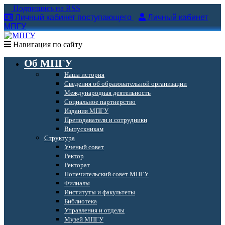
Подпишись на RSS
Личный кабинет поступающего
Личный кабинет
МПГУ
Навигация по сайту
Об МПГУ
Наша история
Сведения об образовательной организации
Международная деятельность
Социальное партнерство
Издания МПГУ
Преподаватели и сотрудники
Выпускникам
Структура
Ученый совет
Ректор
Ректорат
Попечительский совет МПГУ
Филиалы
Институты и факультеты
Библиотека
Управления и отделы
Музей МПГУ