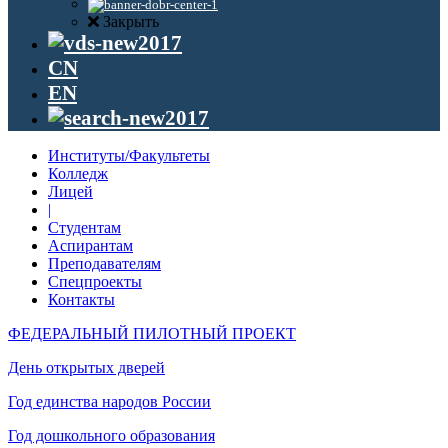
Закрыть
CN
EN
Институты/Факультеты
Колледж
Лицей
|
Студентам
Аспирантам
Преподавателям
Спецпроекты
Контакты
ФЕДЕРАЛЬНЫЙ ПИЛОТНЫЙ ПРОЕКТ
День открытых дверей
Год единства народов России
Год дошкольного образования