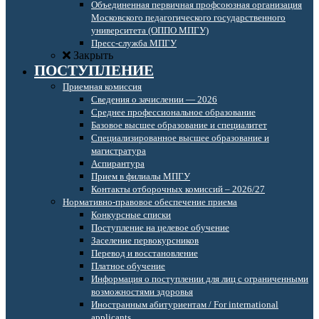
Объединенная первичная профсоюзная организация
Московского педагогического государственного
университета (ОППО МПГУ)
Пресс-служба МПГУ
Закрыть
ПОСТУПЛЕНИЕ
Приемная комиссия
Сведения о зачислении — 2026
Среднее профессиональное образование
Базовое высшее образование и специалитет
Специализированное высшее образование и
магистратура
Аспирантура
Прием в филиалы МПГУ
Контакты отборочных комиссий – 2026/27
Нормативно-правовое обеспечение приема
Конкурсные списки
Поступление на целевое обучение
Заселение первокурсников
Перевод и восстановление
Платное обучение
Информация о поступлении для лиц с ограниченными
возможностями здоровья
Иностранным абитуриентам / For international
applicants