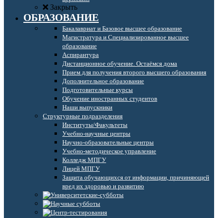
Закрыть
ОБРАЗОВАНИЕ
Бакалавриат и Базовое высшее образование
Магистратура и Специализированное высшее
образование
Аспирантура
Дистанционное обучение. Остаёмся дома
Прием для получения второго высшего образования
Дополнительное образование
Подготовительные курсы
Обучение иностранных студентов
Наши выпускники
Структурные подразделения
Институты/Факультеты
Учебно-научные центры
Научно-образовательные центры
Учебно-методическое управление
Колледж МПГУ
Лицей МПГУ
Защита обучающихся от информации, причиняющей
вред их здоровью и развитию