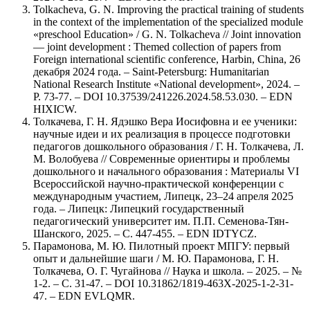
Tolkacheva, G. N. Improving the practical training of students
in the context of the implementation of the specialized module
«preschool Education» / G. N. Tolkacheva // Joint innovation
— joint development : Themed collection of papers from
Foreign international scientific conference, Harbin, China, 26
декабря 2024 года. – Saint-Petersburg: Humanitarian
National Research Institute «National development», 2024. –
P. 73-77. – DOI 10.37539/241226.2024.58.53.030. – EDN
HIXICW.
Толкачева, Г. Н. Ядэшко Вера Иосифовна и ее ученики:
научные идеи и их реализация в процессе подготовки
педагогов дошкольного образования / Г. Н. Толкачева, Л.
М. Волобуева // Современные ориентиры и проблемы
дошкольного и начального образования : Материалы VI
Всероссийской научно-практической конференции с
международным участием, Липецк, 23–24 апреля 2025
года. – Липецк: Липецкий государственный
педагогический университет им. П.П. Семенова-Тян-
Шанского, 2025. – С. 447-455. – EDN IDTYCZ.
Парамонова, М. Ю. Пилотный проект МПГУ: первый
опыт и дальнейшие шаги / М. Ю. Парамонова, Г. Н.
Толкачева, О. Г. Чугайнова // Наука и школа. – 2025. – №
1-2. – С. 31-47. – DOI 10.31862/1819-463X-2025-1-2-31-
47. – EDN EVLQMR.