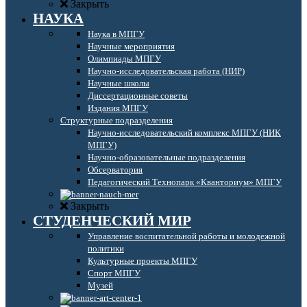
Закрыть
НАУКА
Наука в МПГУ
Научные мероприятия
Олимпиады МПГУ
Научно-исследовательская работа (НИР)
Научные школы
Диссертационные советы
Издания МПГУ
Структурные подразделения
Научно-исследовательский комплекс МПГУ (НИК
МПГУ)
Научно-образовательные подразделения
Обсерватория
Педагогический Технопарк «Кванториум» МПГУ
Закрыть
СТУДЕНЧЕСКИЙ МИР
Управление воспитательной работы и молодежной
политики
Культурные проекты МПГУ
Спорт МПГУ
Музей