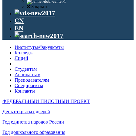
Закрыть
CN
EN
Институты/Факультеты
Колледж
Лицей
|
Студентам
Аспирантам
Преподавателям
Спецпроекты
Контакты
ФЕДЕРАЛЬНЫЙ ПИЛОТНЫЙ ПРОЕКТ
День открытых дверей
Год единства народов России
Год дошкольного образования