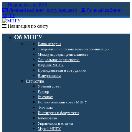
Подпишись на RSS
Личный кабинет поступающего
Личный кабинет
МПГУ
Навигация по сайту
Об МПГУ
Наша история
Сведения об образовательной организации
Международная деятельность
Социальное партнерство
Издания МПГУ
Преподаватели и сотрудники
Выпускникам
Структура
Ученый совет
Ректор
Ректорат
Попечительский совет МПГУ
Филиалы
Институты и факультеты
Библиотека
Управления и отделы
Музей МПГУ