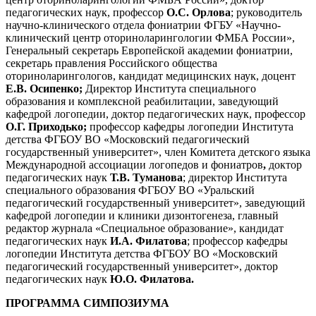
педагогических наук, профессор
О.С. Орлова
; руководитель
научно-клинического отдела фониатрии ФГБУ «Научно-
клинический центр оториноларингологии ФМБА России»,
Генеральный секретарь Европейской академии фониатрии,
секретарь правления Российского общества
оториноларингологов, кандидат медицинских наук, доцент
Е.В. Осипенко;
Директор Института специального
образования и комплексной реабилитации, заведующий
кафедрой логопедии, доктор педагогических наук, профессор
О.Г. Приходько;
профессор кафедры логопедии Института
детства ФГБОУ ВО «Московский педагогический
государственный университет», член Комитета детского языка
Международной ассоциации логопедов и фониатров
,
доктор
педагогических наук
Т.В. Туманова
; директор Института
специального образования ФГБОУ ВО «Уральский
педагогический государственный университет», заведующий
кафедрой логопедии и клиники дизонтогенеза, главный
редактор журнала «Специальное образование», кандидат
педагогических наук
И.А. Филатова
; профессор кафедры
логопедии Института детства ФГБОУ ВО «Московский
педагогический государственный университет», доктор
педагогических наук
Ю.О. Филатова.
ПРОГРАММА СИМПОЗИУМА