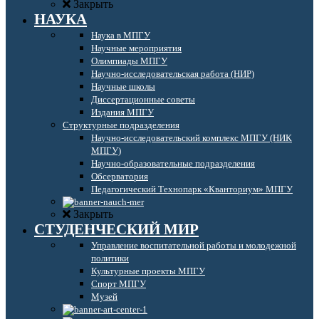
Закрыть
НАУКА
Наука в МПГУ
Научные мероприятия
Олимпиады МПГУ
Научно-исследовательская работа (НИР)
Научные школы
Диссертационные советы
Издания МПГУ
Структурные подразделения
Научно-исследовательский комплекс МПГУ (НИК
МПГУ)
Научно-образовательные подразделения
Обсерватория
Педагогический Технопарк «Кванториум» МПГУ
Закрыть
СТУДЕНЧЕСКИЙ МИР
Управление воспитательной работы и молодежной
политики
Культурные проекты МПГУ
Спорт МПГУ
Музей