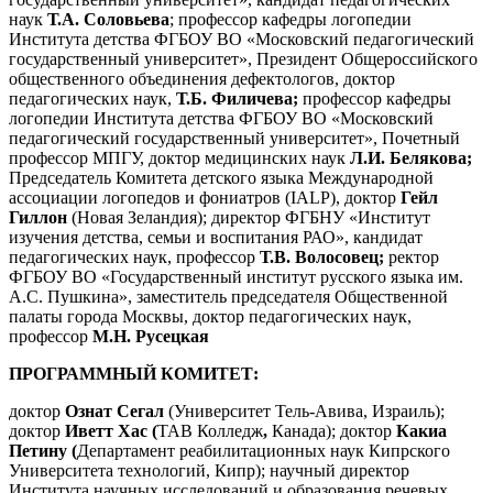
наук
Т.А. Соловьева
; профессор кафедры логопедии
Института детства ФГБОУ ВО «Московский педагогический
государственный университет», Президент Общероссийского
общественного объединения дефектологов, доктор
педагогических наук,
Т.Б.
Филичева;
профессор кафедры
логопедии Института детства ФГБОУ ВО «Московский
педагогический государственный университет», Почетный
профессор МПГУ, доктор медицинских наук
Л.И. Белякова;
Председатель Комитета детского языка Международной
ассоциации логопедов и фониатров (IALP), доктор
Гейл
Гиллон
(Новая Зеландия); директор ФГБНУ «Институт
изучения детства, семьи и воспитания РАО», кандидат
педагогических наук, профессор
Т.В. Волосовец;
ректор
ФГБОУ ВО «Государственный институт русского языка им.
А.С. Пушкина», заместитель председателя Общественной
палаты города Москвы, доктор педагогических наук,
профессор
М.Н. Русецкая
ПРОГРАММНЫЙ КОМИТЕТ:
доктор
Ознат Сегал
(Университет Тель-Авива, Израиль);
доктор
Иветт Хас (
ТАВ Колледж
,
Канада); доктор
Какиа
Петину (
Департамент реабилитационных наук Кипрского
Университета технологий, Кипр); научный директор
Института научных исследований и образования речевых