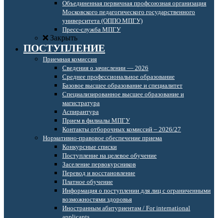
Объединенная первичная профсоюзная организация
Московского педагогического государственного
университета (ОППО МПГУ)
Пресс-служба МПГУ
Закрыть
ПОСТУПЛЕНИЕ
Приемная комиссия
Сведения о зачислении — 2026
Среднее профессиональное образование
Базовое высшее образование и специалитет
Специализированное высшее образование и
магистратура
Аспирантура
Прием в филиалы МПГУ
Контакты отборочных комиссий – 2026/27
Нормативно-правовое обеспечение приема
Конкурсные списки
Поступление на целевое обучение
Заселение первокурсников
Перевод и восстановление
Платное обучение
Информация о поступлении для лиц с ограниченными
возможностями здоровья
Иностранным абитуриентам / For international
applicants