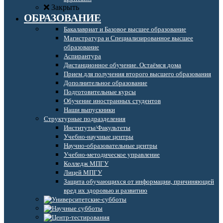
Закрыть
ОБРАЗОВАНИЕ
Бакалавриат и Базовое высшее образование
Магистратура и Специализированное высшее
образование
Аспирантура
Дистанционное обучение. Остаёмся дома
Прием для получения второго высшего образования
Дополнительное образование
Подготовительные курсы
Обучение иностранных студентов
Наши выпускники
Структурные подразделения
Институты/Факультеты
Учебно-научные центры
Научно-образовательные центры
Учебно-методическое управление
Колледж МПГУ
Лицей МПГУ
Защита обучающихся от информации, причиняющей
вред их здоровью и развитию