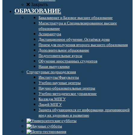
Закрыть
ОБРАЗОВАНИЕ
Бакалавриат и Базовое высшее образование
Магистратура и Специализированное высшее
образование
Аспирантура
Дистанционное обучение. Остаёмся дома
Прием для получения второго высшего образования
Дополнительное образование
Подготовительные курсы
Обучение иностранных студентов
Наши выпускники
Структурные подразделения
Институты/Факультеты
Учебно-научные центры
Научно-образовательные центры
Учебно-методическое управление
Колледж МПГУ
Лицей МПГУ
Защита обучающихся от информации, причиняющей
вред их здоровью и развитию