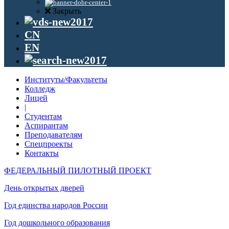
Закрыть
CN
EN
Институты/Факультеты
Колледж
Лицей
|
Студентам
Аспирантам
Преподавателям
Спецпроекты
Контакты
ФЕДЕРАЛЬНЫЙ ПИЛОТНЫЙ ПРОЕКТ
День открытых дверей
Год единства народов России
Год дошкольного образования