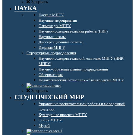
Закрыть
НАУКА
Наука в МПГУ
Научные мероприятия
Олимпиады МПГУ
Научно-исследовательская работа (НИР)
Научные школы
Диссертационные советы
Издания МПГУ
Структурные подразделения
Научно-исследовательский комплекс МПГУ (НИК
МПГУ)
Научно-образовательные подразделения
Обсерватория
Педагогический Технопарк «Кванториум» МПГУ
Закрыть
СТУДЕНЧЕСКИЙ МИР
Управление воспитательной работы и молодежной
политики
Культурные проекты МПГУ
Спорт МПГУ
Музей