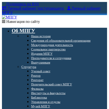
Подпишись на RSS
Личный кабинет поступающего
Личный кабинет
МПГУ
Навигация по сайту
Об МПГУ
Наша история
Сведения об образовательной организации
Международная деятельность
Социальное партнерство
Издания МПГУ
Преподаватели и сотрудники
Выпускникам
Структура
Ученый совет
Ректор
Ректорат
Попечительский совет МПГУ
Филиалы
Институты и факультеты
Библиотека
Управления и отделы
Музей МПГУ