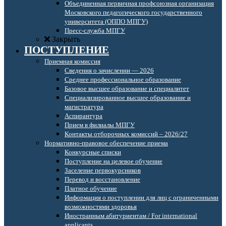
Объединенная первичная профсоюзная организация
Московского педагогического государственного
университета (ОППО МПГУ)
Пресс-служба МПГУ
Закрыть
ПОСТУПЛЕНИЕ
Приемная комиссия
Сведения о зачислении — 2026
Среднее профессиональное образование
Базовое высшее образование и специалитет
Специализированное высшее образование и
магистратура
Аспирантура
Прием в филиалы МПГУ
Контакты отборочных комиссий – 2026/27
Нормативно-правовое обеспечение приема
Конкурсные списки
Поступление на целевое обучение
Заселение первокурсников
Перевод и восстановление
Платное обучение
Информация о поступлении для лиц с ограниченными
возможностями здоровья
Иностранным абитуриентам / For international
applicants