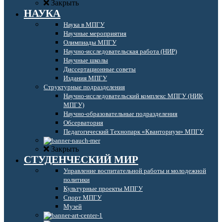
Закрыть
НАУКА
Наука в МПГУ
Научные мероприятия
Олимпиады МПГУ
Научно-исследовательская работа (НИР)
Научные школы
Диссертационные советы
Издания МПГУ
Структурные подразделения
Научно-исследовательский комплекс МПГУ (НИК
МПГУ)
Научно-образовательные подразделения
Обсерватория
Педагогический Технопарк «Кванториум» МПГУ
Закрыть
СТУДЕНЧЕСКИЙ МИР
Управление воспитательной работы и молодежной
политики
Культурные проекты МПГУ
Спорт МПГУ
Музей