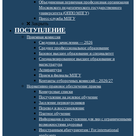
Объединенная первичная профсоюзная организация
Московского педагогического государственного
университета (ОППО МПГУ)
Пресс-служба МПГУ
Закрыть
ПОСТУПЛЕНИЕ
Приемная комиссия
Сведения о зачислении — 2026
Среднее профессиональное образование
Базовое высшее образование и специалитет
Специализированное высшее образование и
магистратура
Аспирантура
Прием в филиалы МПГУ
Контакты отборочных комиссий – 2026/27
Нормативно-правовое обеспечение приема
Конкурсные списки
Поступление на целевое обучение
Заселение первокурсников
Перевод и восстановление
Платное обучение
Информация о поступлении для лиц с ограниченными
возможностями здоровья
Иностранным абитуриентам / For international
applicants