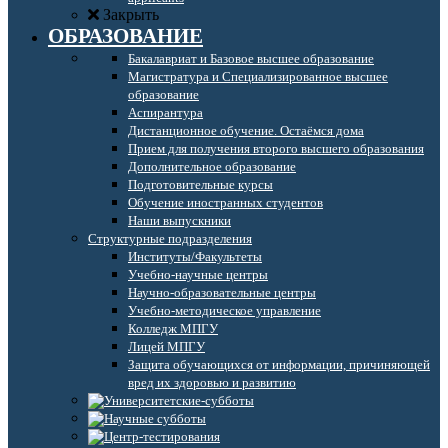
Закрыть
ОБРАЗОВАНИЕ
Бакалавриат и Базовое высшее образование
Магистратура и Специализированное высшее
образование
Аспирантура
Дистанционное обучение. Остаёмся дома
Прием для получения второго высшего образования
Дополнительное образование
Подготовительные курсы
Обучение иностранных студентов
Наши выпускники
Структурные подразделения
Институты/Факультеты
Учебно-научные центры
Научно-образовательные центры
Учебно-методическое управление
Колледж МПГУ
Лицей МПГУ
Защита обучающихся от информации, причиняющей
вред их здоровью и развитию