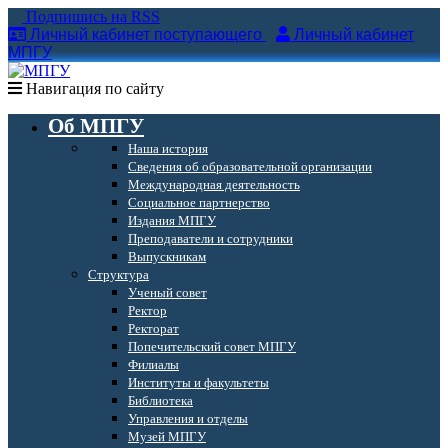
Подпишись на RSS
Личный кабинет поступающего
Личный кабинет
МПГУ
Навигация по сайту
Об МПГУ
Наша история
Сведения об образовательной организации
Международная деятельность
Социальное партнерство
Издания МПГУ
Преподаватели и сотрудники
Выпускникам
Структура
Ученый совет
Ректор
Ректорат
Попечительский совет МПГУ
Филиалы
Институты и факультеты
Библиотека
Управления и отделы
Музей МПГУ