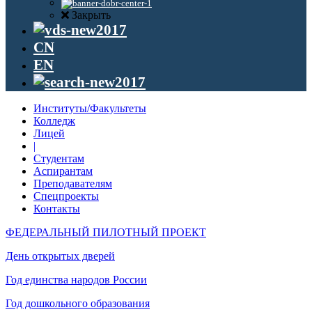
Закрыть
CN
EN
Институты/Факультеты
Колледж
Лицей
|
Студентам
Аспирантам
Преподавателям
Спецпроекты
Контакты
ФЕДЕРАЛЬНЫЙ ПИЛОТНЫЙ ПРОЕКТ
День открытых дверей
Год единства народов России
Год дошкольного образования