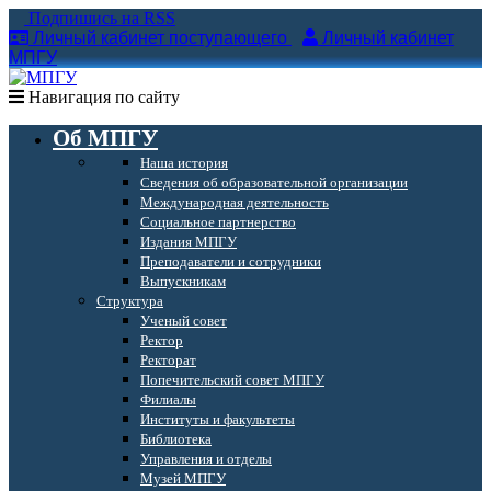
Подпишись на RSS
Личный кабинет поступающего
Личный кабинет
МПГУ
Навигация по сайту
Об МПГУ
Наша история
Сведения об образовательной организации
Международная деятельность
Социальное партнерство
Издания МПГУ
Преподаватели и сотрудники
Выпускникам
Структура
Ученый совет
Ректор
Ректорат
Попечительский совет МПГУ
Филиалы
Институты и факультеты
Библиотека
Управления и отделы
Музей МПГУ