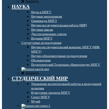
Закрыть
НАУКА
Наука в МПГУ
Научные мероприятия
Олимпиады МПГУ
Научно-исследовательская работа (НИР)
Научные школы
Диссертационные советы
Издания МПГУ
Структурные подразделения
Научно-исследовательский комплекс МПГУ (НИК
МПГУ)
Научно-образовательные подразделения
Обсерватория
Педагогический Технопарк «Кванториум» МПГУ
Закрыть
СТУДЕНЧЕСКИЙ МИР
Управление воспитательной работы и молодежной
политики
Культурные проекты МПГУ
Спорт МПГУ
Музей