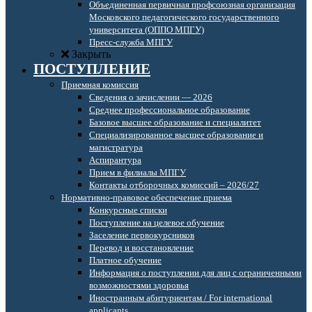
Объединенная первичная профсоюзная организация
Московского педагогического государственного
университета (ОППО МПГУ)
Пресс-служба МПГУ
Закрыть
ПОСТУПЛЕНИЕ
Приемная комиссия
Сведения о зачислении — 2026
Среднее профессиональное образование
Базовое высшее образование и специалитет
Специализированное высшее образование и
магистратура
Аспирантура
Прием в филиалы МПГУ
Контакты отборочных комиссий – 2026/27
Нормативно-правовое обеспечение приема
Конкурсные списки
Поступление на целевое обучение
Заселение первокурсников
Перевод и восстановление
Платное обучение
Информация о поступлении для лиц с ограниченными
возможностями здоровья
Иностранным абитуриентам / For international
applicants