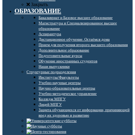
Закрыть
ОБРАЗОВАНИЕ
Бакалавриат и Базовое высшее образование
Магистратура и Специализированное высшее
образование
Аспирантура
Дистанционное обучение. Остаёмся дома
Прием для получения второго высшего образования
Дополнительное образование
Подготовительные курсы
Обучение иностранных студентов
Наши выпускники
Структурные подразделения
Институты/Факультеты
Учебно-научные центры
Научно-образовательные центры
Учебно-методическое управление
Колледж МПГУ
Лицей МПГУ
Защита обучающихся от информации, причиняющей
вред их здоровью и развитию