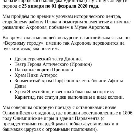
на базе Городского колледжа Единства (City Unity College) в
период
с 25 января по 01 февраля 2020 года.
Мы пройдём по древним улочкам исторического центра,
старейшему району Плака и осмотрим знаменитые античные
развалины Акрополя, побываем в Музее Акрополя.
Во время захватывающей экскурсии на английском языке по
«Верхнему городу», именно так Акрополь переводится на
русский язык, мы посетим:
Древнегреческий театр Диониса
Театр Герода Аттического (Иродион)
Парадные ворота Пропилеи
Храм Ники Аптерос
Знаменитый храм Парфенон в честь богини Афины
Девы
Храм Эрехтейон, известный благодаря портику
Кариатид, где статуи дев выполнены в виде колонн.
Мы совершим обзорную поездку с остановками: возле
Олимпийского стадиона, где прошли восстановленные в 1896
году Олимпийские игры и здания Парламента (с
президентскими гвардейцами в юбках-фустанеллах и в
башмаках-царухах с огромными помпонами).