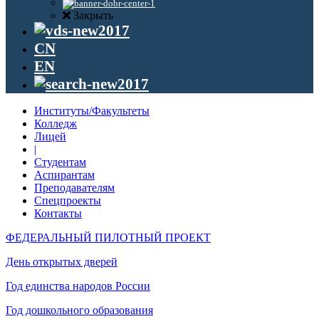
Закрыть
CN
EN
Институты/Факультеты
Колледж
Лицей
|
Студентам
Аспирантам
Преподавателям
Спецпроекты
Контакты
ФЕДЕРАЛЬНЫЙ ПИЛОТНЫЙ ПРОЕКТ
День открытых дверей
Год единства народов России
Год дошкольного образования