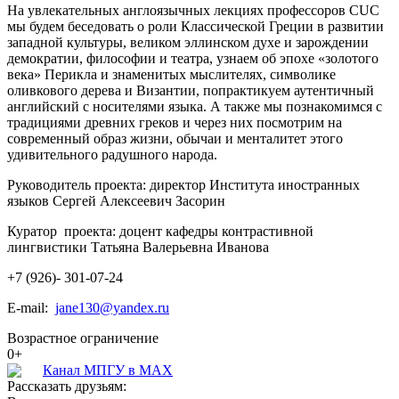
На увлекательных англоязычных лекциях профессоров CUC
мы будем беседовать о роли Классической Греции в развитии
западной культуры, великом эллинском духе и зарождении
демократии, философии и театра, узнаем об эпохе «золотого
века» Перикла и знаменитых мыслителях, символике
оливкового дерева и Византии, попрактикуем аутентичный
английский с носителями языка. А также мы познакомимся с
традициями древних греков и через них посмотрим на
современный образ жизни, обычаи и менталитет этого
удивительного радушного народа.
Руководитель проекта: директор Института иностранных
языков Сергей Алексеевич Засорин
Куратор проекта: доцент кафедры контрастивной
лингвистики Татьяна Валерьевна Иванова
+7 (926)- 301-07-24
E-mail:
jane130@yandex.ru
Возрастное ограничение
0+
Канал МПГУ в MAX
Рассказать друзьям: