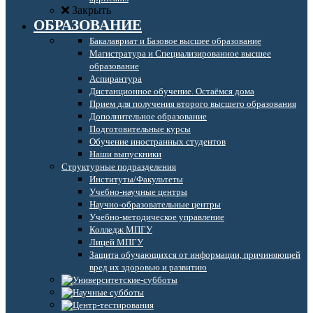
Закрыть
ОБРАЗОВАНИЕ
Бакалавриат и Базовое высшее образование
Магистратура и Специализированное высшее
образование
Аспирантура
Дистанционное обучение. Остаёмся дома
Прием для получения второго высшего образования
Дополнительное образование
Подготовительные курсы
Обучение иностранных студентов
Наши выпускники
Структурные подразделения
Институты/Факультеты
Учебно-научные центры
Научно-образовательные центры
Учебно-методическое управление
Колледж МПГУ
Лицей МПГУ
Защита обучающихся от информации, причиняющей
вред их здоровью и развитию