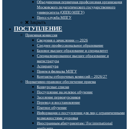
Объединенная первичная профсоюзная организация
Московского педагогического государственного
университета (ОППО МПГУ)
Пресс-служба МПГУ
Закрыть
ПОСТУПЛЕНИЕ
Приемная комиссия
Сведения о зачислении — 2026
Среднее профессиональное образование
Базовое высшее образование и специалитет
Специализированное высшее образование и
магистратура
Аспирантура
Прием в филиалы МПГУ
Контакты отборочных комиссий – 2026/27
Нормативно-правовое обеспечение приема
Конкурсные списки
Поступление на целевое обучение
Заселение первокурсников
Перевод и восстановление
Платное обучение
Информация о поступлении для лиц с ограниченными
возможностями здоровья
Иностранным абитуриентам / For international
applicants