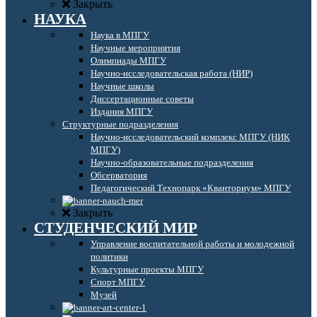
Закрыть
НАУКА
Наука в МПГУ
Научные мероприятия
Олимпиады МПГУ
Научно-исследовательская работа (НИР)
Научные школы
Диссертационные советы
Издания МПГУ
Структурные подразделения
Научно-исследовательский комплекс МПГУ (НИК
МПГУ)
Научно-образовательные подразделения
Обсерватория
Педагогический Технопарк «Кванториум» МПГУ
Закрыть
СТУДЕНЧЕСКИЙ МИР
Управление воспитательной работы и молодежной
политики
Культурные проекты МПГУ
Спорт МПГУ
Музей