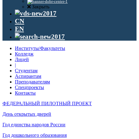
Закрыть
CN
EN
Институты/Факультеты
Колледж
Лицей
|
Студентам
Аспирантам
Преподавателям
Спецпроекты
Контакты
ФЕДЕРАЛЬНЫЙ ПИЛОТНЫЙ ПРОЕКТ
День открытых дверей
Год единства народов России
Год дошкольного образования