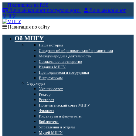
Подпишись на RSS
Личный кабинет поступающего
Личный кабинет
МПГУ
Навигация по сайту
Об МПГУ
Наша история
Сведения об образовательной организации
Международная деятельность
Социальное партнерство
Издания МПГУ
Преподаватели и сотрудники
Выпускникам
Структура
Ученый совет
Ректор
Ректорат
Попечительский совет МПГУ
Филиалы
Институты и факультеты
Библиотека
Управления и отделы
Музей МПГУ