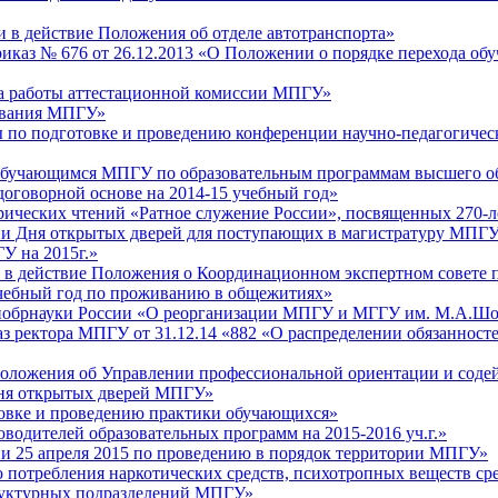
и в действие Положения об отделе автотранспорта»​
 приказ № 676 от 26.12.2013 «О Положении о порядке перехода
нта работы аттестационной комиссии МПГУ»
рования МПГУ»
пы по подготовке и проведению конференции научно-педагогичес
ок обучающимся МПГУ по образовательным программам высшего о
 договорной основе на 2014-15 учебный год»
орических чтений «Ратное служение России», посвященных 270-
ении Дня открытых дверей для поступающих в магистратуру МПГ
У на 2015г.»
ии в действие Положения о Координационном экспертном совет
учебный год по проживанию в общежитиях»​
инобрнауки России «О реорганизации МПГУ и МГГУ им. М.А.Шол
каз ректора МПГУ от 31.12.14 «882 «О распределении обязанно
оложения об Управлении профессиональной ориентации и содей
Дня открытых дверей МПГУ»
отовке и проведению практики обучающихся»
оводителей образовательных программ на 2015-2016 уч.г.»
8 и 25 апреля 2015 по проведению в порядок территории МПГУ»
о потребления наркотических средств, психотропных веществ с
труктурных подразделений МПГУ»