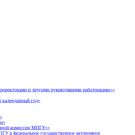
ду проректорами и другими руководящими работниками»»
5 календарный год»
ы»
ми»
ционной комиссии МПГУ»»
ПГУ в федеральное государственное автономное