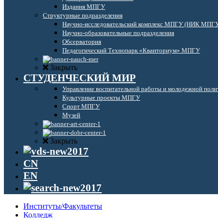
Издания МПГУ
Структурные подразделения
Научно-исследовательский комплекс МПГУ (НИК МПГ
Научно-образовательные подразделения
Обсерватория
Педагогический Технопарк «Кванториум» МПГУ
Закрыть
СТУДЕНЧЕСКИЙ МИР
Управление воспитательной работы и молодежной поли
Культурные проекты МПГУ
Спорт МПГУ
Музей
Закрыть
CN
EN
Институты/Факультеты
Колледж