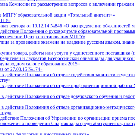
става Комиссии по рассмотрению вопросов о включении граждан
 в МПГУ образовательной акции «Тотальный диктант»»
МПГУ»
риказ ректора от 19.12.14 №846 «О распределении обязанносте
в действие Положения о руководителе образовательной програм
обеспечении Центра тестирования МПГУ»
лица за проведение экзамена на владение русским языком, знани
акупки товара, работы или услуги у единственного поставщика (
обедителей и лауреатов Всероссийской олимпиады для учащихс
ждународном салоне образования 2015»
аз от 27.03.15 №174»
 в действие Положения об отделе содействия занятости студент
ству»
и в действие Положения об отделе профориентационной работы
и в действие Положения об отделе довузовского обучения и раб
и в действие Положения об отделе организационно-методическог
труд»
 в действие Положения об Управлении по организации приема 
Положения о проведении Спартакиады среди абитуриентов, пос
нститута филологии и иностранных языков»