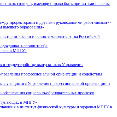
 в список граждан, имеющих право быть принятыми в члены
й между проректорами и другими руководящими работниками»»
мы высшего образования»
е истории России и основ законодательства Российской
подрядчика, исполнителя)»
я школ в МПГУ»
ов и трудоустройству выпускников Управления
 Управления профессиональной ориентации и содействия
оты с учащимися Управления профессиональной ориентации и
о обеспечения социально-образовательных проектов
поступающих в МПГУ»
тупающих в институт физической культуры и здоровья МПГУ в