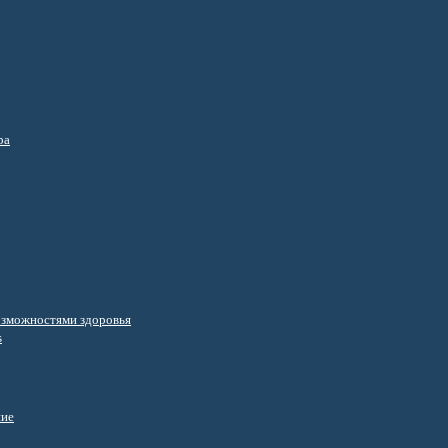
ра
озможностями здоровья
s
ние