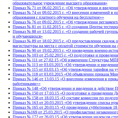
образовательное учреждение высшего образования»
Приказ № 71 от 06.02.2015 г. «Об утверждении и введени
Приказ № 74 от 09.02.2015 г. «О внесении изменений в
образования с платного обучения на бесплатное»»
Приказ № 76 от 09.02.2015 г. «Об утверждении регламе
Приказ № 81 от 11.02.2015 г. «О создании Центра тести
Приказ № 88 от 13.02.2015 г. «О создании рабочей груп
и обучающихся»
Приказ № 89 от 18.02.2015 г. «О предоставлении скид
магистратуры на места с оплатой стоимости обучения на
Приказ № 90 от 19.02.2015 г. «О проведении военно-ист
Приказ № 103 от 25.02.2015 г. «О подготовке и провед
Приказ № 111 от 27.02.15 «Об изменении Структуры МПГ
Приказ № 113 от 03.03.2015 «Об утверждении и введен
Приказ № 115 от 03.03.15 «Об утверждении тарифов на 
Приказ № 118 от 03.03.2015 «Об объявлении приказа М
Приказ № 146 от 13.03.15 «О внесении изменения в при
работниками»»
Приказ № 148 «Об утверждении и введении в действие П
Приказ № 150 от 17.03.15 «О подготовке и проведении 
Приказ № 158 от 18.03.15 «О составе комиссии по подг
Приказ № 163 от 20.03.2015 «Об утверждении списка рук
Приказ № 165 от 20.03.15 «О проведении субботников 1
Приказ №169 от 25.03.2015 «О профилактике незаконног
Приказ № 172 от 26.03.15 «Об утверждении индексов с