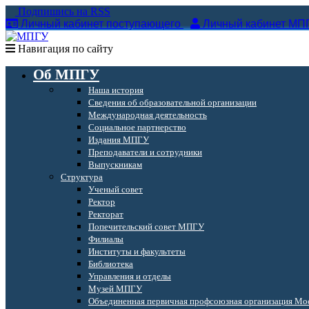
Подпишись на RSS
Личный кабинет поступающего
Личный кабинет МП
Навигация по сайту
Об МПГУ
Наша история
Сведения об образовательной организации
Международная деятельность
Социальное партнерство
Издания МПГУ
Преподаватели и сотрудники
Выпускникам
Структура
Ученый совет
Ректор
Ректорат
Попечительский совет МПГУ
Филиалы
Институты и факультеты
Библиотека
Управления и отделы
Музей МПГУ
Объединенная первичная профсоюзная организация Мос