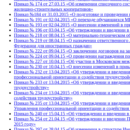
Приказ № 174 от 27.03.15 «Об изменении списочного со
жилищно-строительных кооперативов»
Приказ №184 от 31.03.2015 «О подготовке и проведении
Приказ № 191 от 02.04.2015 «О переходе обучающихся 
Приказ № 193 от 02.04.2015 «О внесении изменений в п
Приказ № 196 от 03.04.15 «Об утверждении и введении 
Приказ № 218 от 08.04.15 «О материально-техническом 
Приказ № 219 от 08.04.15 «О назначении ответственного 
Федерации для иностранных граждан»
Приказ № 222 от 09.04.15 «О заключении договоров на з
Приказ № 224 от 09.04.15 «О проведении награждения п
Приказ № 227 от 10.04.15 «Об участии в Московском ме
Приказ № 230 от 10.04.15 «О внесении изменений в прик
Приказ № 232 от 13.04.2015 «Об утверждении и введении
профессиональной ориентации и содействия трудоустрой
Приказ № 233 от 13.04.2015 «Об утверждении и введени
трудоустройству»
Приказ № 234 от 13.04.2015 «Об утверждении и введени
содействия трудоустройству»
Приказ № 235 от 13.04.2015 «Об утверждении и введени
Управления профессиональной ориентации и содействия 
Приказ № 240 от 15.04.15 «Об утверждении и введении
Приказ № 254 от 21.04.15 «Об утверждении и введении 
2015 году»
Приказ № 297 от 28.04.15 «Об изменении в структуре И