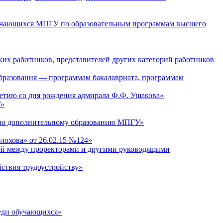
 обучающихся МПГУ по образовательным программам высшего
ких работников, представителей других категорий работников
бразования — программам бакалавриата, программам
летию со дня рождения адмирала Ф.Ф. Ушакова»
У»
е по дополнительному образованию МПГУ»
охова» от 26.02.15 №124»
стей между проректорами и другими руководящими
ствия трудоустройству»
реди обучающихся»