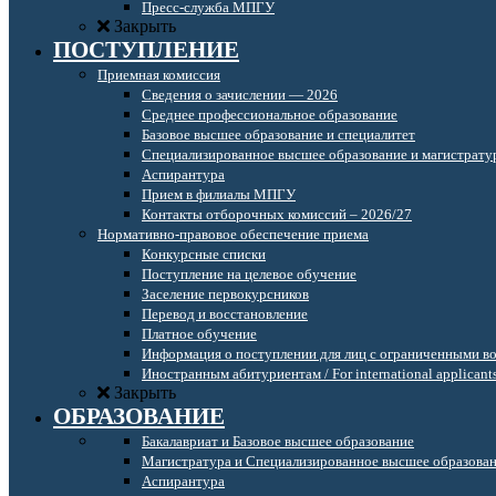
Пресс-служба МПГУ
Закрыть
ПОСТУПЛЕНИЕ
Приемная комиссия
Сведения о зачислении — 2026
Среднее профессиональное образование
Базовое высшее образование и специалитет
Специализированное высшее образование и магистрату
Аспирантура
Прием в филиалы МПГУ
Контакты отборочных комиссий – 2026/27
Нормативно-правовое обеспечение приема
Конкурсные списки
Поступление на целевое обучение
Заселение первокурсников
Перевод и восстановление
Платное обучение
Информация о поступлении для лиц с ограниченными в
Иностранным абитуриентам / For international applicant
Закрыть
ОБРАЗОВАНИЕ
Бакалавриат и Базовое высшее образование
Магистратура и Специализированное высшее образова
Аспирантура