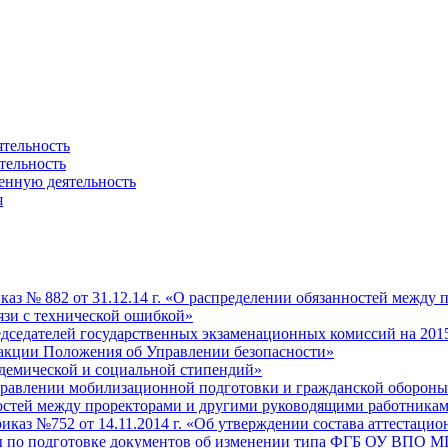
ятельность
тельность
енную деятельность
я
риказ № 882 от 31.12.14 г. «О распределении обязанностей меж
вязи с технической ошибкой»
редседателей государственных экзаменационных комиссий на 201
едакции Положения об Управлении безопасности»
кадемической и социальной стипендий»
управлении мобилизационной подготовки и гражданской оборон
нностей между проректорами и другими руководящими работника
приказ №752 от 14.11.2014 г. «Об утверждении состава аттеста
ппы по подготовке документов об изменении типа ФГБ ОУ ВПО М