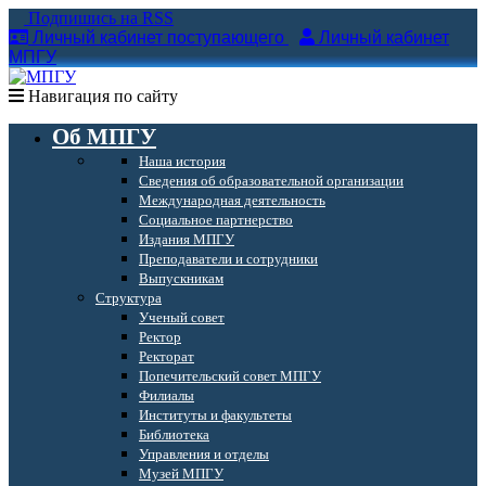
Подпишись на RSS
Личный кабинет поступающего
Личный кабинет
МПГУ
Навигация по сайту
Об МПГУ
Наша история
Сведения об образовательной организации
Международная деятельность
Социальное партнерство
Издания МПГУ
Преподаватели и сотрудники
Выпускникам
Структура
Ученый совет
Ректор
Ректорат
Попечительский совет МПГУ
Филиалы
Институты и факультеты
Библиотека
Управления и отделы
Музей МПГУ