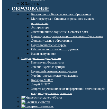
Закрыть
ОБРАЗОВАНИЕ
Бакалавриат и Базовое высшее образование
Магистратура и Специализированное высшее
образование
Аспирантура
Дистанционное обучение. Остаёмся дома
Прием для получения второго высшего образования
Дополнительное образование
Подготовительные курсы
Обучение иностранных студентов
Наши выпускники
Структурные подразделения
Институты/Факультеты
Учебно-научные центры
Научно-образовательные центры
Учебно-методическое управление
Колледж МПГУ
Лицей МПГУ
Защита обучающихся от информации, причиняющей
вред их здоровью и развитию