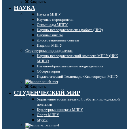
Закрыть
НАУКА
Наука в МПГУ
Научные мероприятия
Олимпиады МПГУ
Научно-исследовательская работа (НИР)
Научные школы
Диссертационные советы
Издания МПГУ
Структурные подразделения
Научно-исследовательский комплекс МПГУ (НИК
МПГУ)
Научно-образовательные подразделения
Обсерватория
Педагогический Технопарк «Кванториум» МПГУ
Закрыть
СТУДЕНЧЕСКИЙ МИР
Управление воспитательной работы и молодежной
политики
Культурные проекты МПГУ
Спорт МПГУ
Музей