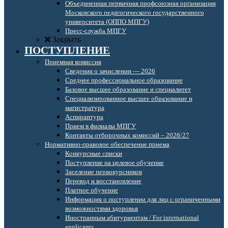
Объединенная первичная профсоюзная организация
Московского педагогического государственного
университета (ОППО МПГУ)
Пресс-служба МПГУ
Закрыть
ПОСТУПЛЕНИЕ
Приемная комиссия
Сведения о зачислении — 2026
Среднее профессиональное образование
Базовое высшее образование и специалитет
Специализированное высшее образование и
магистратура
Аспирантура
Прием в филиалы МПГУ
Контакты отборочных комиссий – 2026/27
Нормативно-правовое обеспечение приема
Конкурсные списки
Поступление на целевое обучение
Заселение первокурсников
Перевод и восстановление
Платное обучение
Информация о поступлении для лиц с ограниченными
возможностями здоровья
Иностранным абитуриентам / For international
applicants