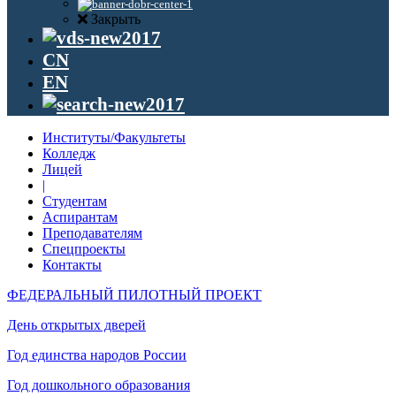
Закрыть
CN
EN
Институты/Факультеты
Колледж
Лицей
|
Студентам
Аспирантам
Преподавателям
Спецпроекты
Контакты
ФЕДЕРАЛЬНЫЙ ПИЛОТНЫЙ ПРОЕКТ
День открытых дверей
Год единства народов России
Год дошкольного образования