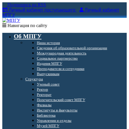
Подпишись на RSS
Личный кабинет поступающего
Личный кабинет
МПГУ
Навигация по сайту
Об МПГУ
Наша история
Сведения об образовательной организации
Международная деятельность
Социальное партнерство
Издания МПГУ
Преподаватели и сотрудники
Выпускникам
Структура
Ученый совет
Ректор
Ректорат
Попечительский совет МПГУ
Филиалы
Институты и факультеты
Библиотека
Управления и отделы
Музей МПГУ