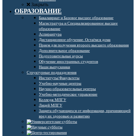
Закрыть
ОБРАЗОВАНИЕ
Бакалавриат и Базовое высшее образование
Магистратура и Специализированное высшее
образование
Аспирантура
Дистанционное обучение. Остаёмся дома
Прием для получения второго высшего образования
Дополнительное образование
Подготовительные курсы
Обучение иностранных студентов
Наши выпускники
Структурные подразделения
Институты/Факультеты
Учебно-научные центры
Научно-образовательные центры
Учебно-методическое управление
Колледж МПГУ
Лицей МПГУ
Защита обучающихся от информации, причиняющей
вред их здоровью и развитию