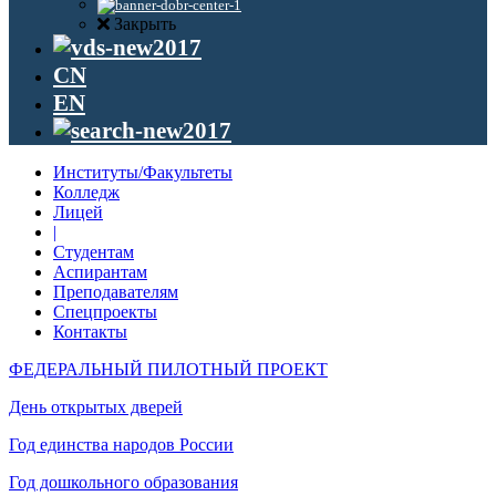
Закрыть
CN
EN
Институты/Факультеты
Колледж
Лицей
|
Студентам
Аспирантам
Преподавателям
Спецпроекты
Контакты
ФЕДЕРАЛЬНЫЙ ПИЛОТНЫЙ ПРОЕКТ
День открытых дверей
Год единства народов России
Год дошкольного образования