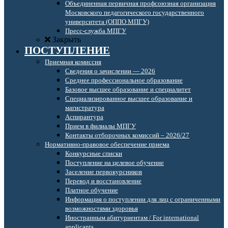
Объединенная первичная профсоюзная организация
Московского педагогического государственного
университета (ОППО МПГУ)
Пресс-служба МПГУ
Закрыть
ПОСТУПЛЕНИЕ
Приемная комиссия
Сведения о зачислении — 2026
Среднее профессиональное образование
Базовое высшее образование и специалитет
Специализированное высшее образование и
магистратура
Аспирантура
Прием в филиалы МПГУ
Контакты отборочных комиссий – 2026/27
Нормативно-правовое обеспечение приема
Конкурсные списки
Поступление на целевое обучение
Заселение первокурсников
Перевод и восстановление
Платное обучение
Информация о поступлении для лиц с ограниченными
возможностями здоровья
Иностранным абитуриентам / For international
applicants