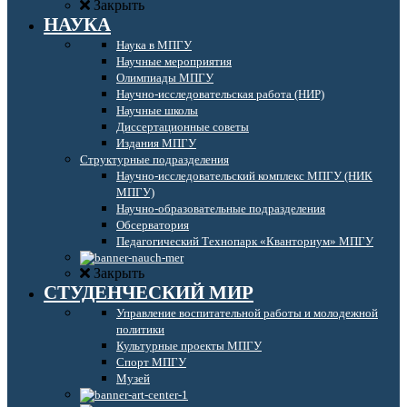
Закрыть
НАУКА
Наука в МПГУ
Научные мероприятия
Олимпиады МПГУ
Научно-исследовательская работа (НИР)
Научные школы
Диссертационные советы
Издания МПГУ
Структурные подразделения
Научно-исследовательский комплекс МПГУ (НИК
МПГУ)
Научно-образовательные подразделения
Обсерватория
Педагогический Технопарк «Кванториум» МПГУ
Закрыть
СТУДЕНЧЕСКИЙ МИР
Управление воспитательной работы и молодежной
политики
Культурные проекты МПГУ
Спорт МПГУ
Музей