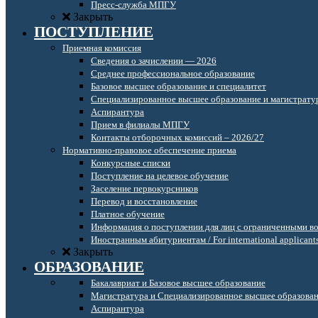
Пресс-служба МПГУ
Закрыть
ПОСТУПЛЕНИЕ
Приемная комиссия
Сведения о зачислении — 2026
Среднее профессиональное образование
Базовое высшее образование и специалитет
Специализированное высшее образование и магистрату
Аспирантура
Прием в филиалы МПГУ
Контакты отборочных комиссий – 2026/27
Нормативно-правовое обеспечение приема
Конкурсные списки
Поступление на целевое обучение
Заселение первокурсников
Перевод и восстановление
Платное обучение
Информация о поступлении для лиц с ограниченными в
Иностранным абитуриентам / For international applicant
Закрыть
ОБРАЗОВАНИЕ
Бакалавриат и Базовое высшее образование
Магистратура и Специализированное высшее образова
Аспирантура