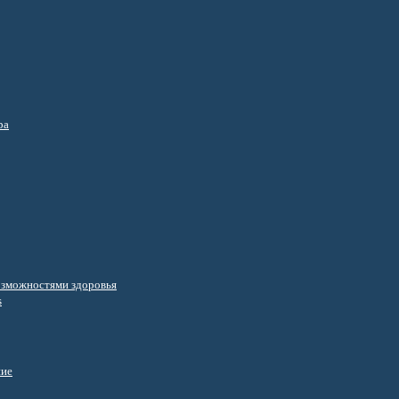
ра
озможностями здоровья
s
ние