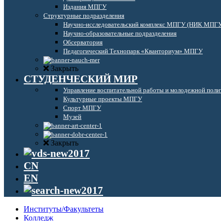
Издания МПГУ
Структурные подразделения
Научно-исследовательский комплекс МПГУ (НИК МПГ
Научно-образовательные подразделения
Обсерватория
Педагогический Технопарк «Кванториум» МПГУ
Закрыть
СТУДЕНЧЕСКИЙ МИР
Управление воспитательной работы и молодежной поли
Культурные проекты МПГУ
Спорт МПГУ
Музей
Закрыть
CN
EN
Институты/Факультеты
Колледж