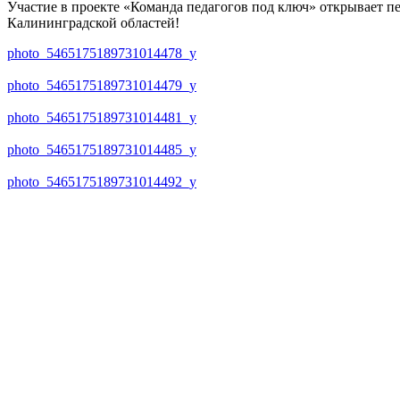
Участие в проекте «Команда педагогов под ключ» открывает 
Калининградской областей!
photo_5465175189731014478_y
photo_5465175189731014479_y
photo_5465175189731014481_y
photo_5465175189731014485_y
photo_5465175189731014492_y