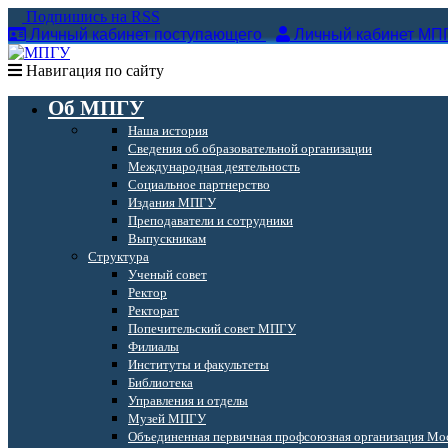
Подпишись на RSS
Личный кабинет поступающего
Личный кабинет МП
Навигация по сайту
Об МПГУ
Наша история
Сведения об образовательной организации
Международная деятельность
Социальное партнерство
Издания МПГУ
Преподаватели и сотрудники
Выпускникам
Структура
Ученый совет
Ректор
Ректорат
Попечительский совет МПГУ
Филиалы
Институты и факультеты
Библиотека
Управления и отделы
Музей МПГУ
Объединенная первичная профсоюзная организация Мос