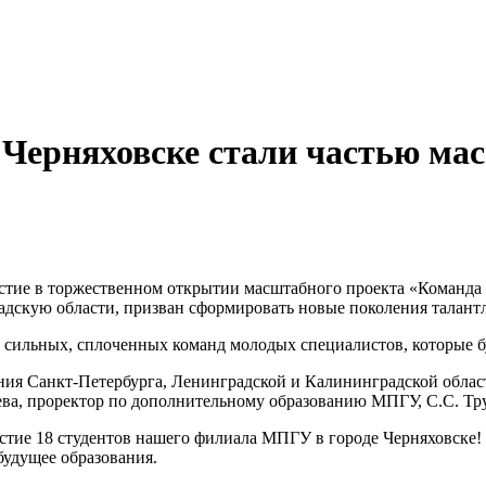
Черняховске стали частью ма
стие в торжественном открытии масштабного проекта «Команда 
скую области, призван сформировать новые поколения талантли
е сильных, сплоченных команд молодых специалистов, которые б
ния Санкт-Петербурга, Ленинградской и Калининградской облас
цева, проректор по дополнительному образованию МПГУ, С.С. Тр
астие 18 студентов нашего филиала МПГУ в городе Черняховске!
 будущее образования.