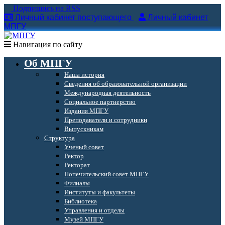
Подпишись на RSS
Личный кабинет поступающего
Личный кабинет
МПГУ
Навигация по сайту
Об МПГУ
Наша история
Сведения об образовательной организации
Международная деятельность
Социальное партнерство
Издания МПГУ
Преподаватели и сотрудники
Выпускникам
Структура
Ученый совет
Ректор
Ректорат
Попечительский совет МПГУ
Филиалы
Институты и факультеты
Библиотека
Управления и отделы
Музей МПГУ