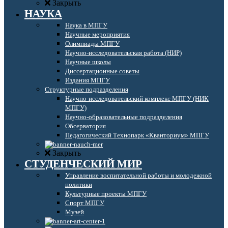
Закрыть
НАУКА
Наука в МПГУ
Научные мероприятия
Олимпиады МПГУ
Научно-исследовательская работа (НИР)
Научные школы
Диссертационные советы
Издания МПГУ
Структурные подразделения
Научно-исследовательский комплекс МПГУ (НИК
МПГУ)
Научно-образовательные подразделения
Обсерватория
Педагогический Технопарк «Кванториум» МПГУ
Закрыть
СТУДЕНЧЕСКИЙ МИР
Управление воспитательной работы и молодежной
политики
Культурные проекты МПГУ
Спорт МПГУ
Музей