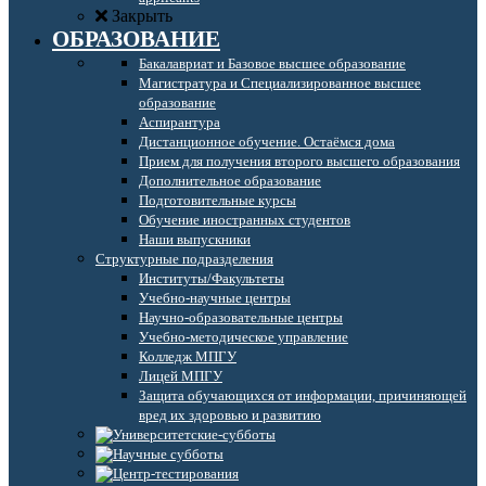
Закрыть
ОБРАЗОВАНИЕ
Бакалавриат и Базовое высшее образование
Магистратура и Специализированное высшее
образование
Аспирантура
Дистанционное обучение. Остаёмся дома
Прием для получения второго высшего образования
Дополнительное образование
Подготовительные курсы
Обучение иностранных студентов
Наши выпускники
Структурные подразделения
Институты/Факультеты
Учебно-научные центры
Научно-образовательные центры
Учебно-методическое управление
Колледж МПГУ
Лицей МПГУ
Защита обучающихся от информации, причиняющей
вред их здоровью и развитию