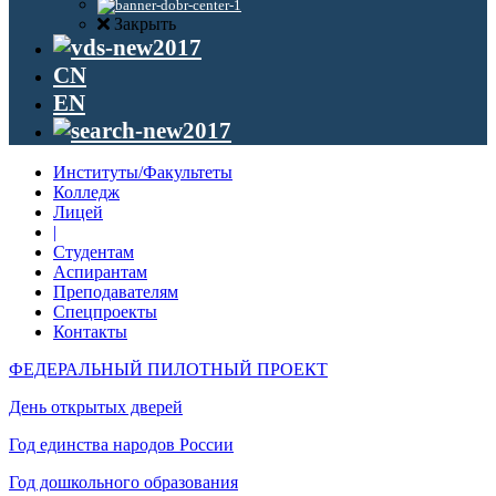
Закрыть
CN
EN
Институты/Факультеты
Колледж
Лицей
|
Студентам
Аспирантам
Преподавателям
Спецпроекты
Контакты
ФЕДЕРАЛЬНЫЙ ПИЛОТНЫЙ ПРОЕКТ
День открытых дверей
Год единства народов России
Год дошкольного образования