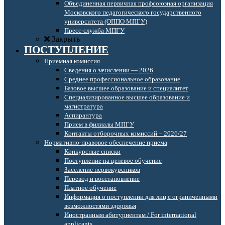
Объединенная первичная профсоюзная организация
Московского педагогического государственного
университета (ОППО МПГУ)
Пресс-служба МПГУ
Закрыть
ПОСТУПЛЕНИЕ
Приемная комиссия
Сведения о зачислении — 2026
Среднее профессиональное образование
Базовое высшее образование и специалитет
Специализированное высшее образование и
магистратура
Аспирантура
Прием в филиалы МПГУ
Контакты отборочных комиссий – 2026/27
Нормативно-правовое обеспечение приема
Конкурсные списки
Поступление на целевое обучение
Заселение первокурсников
Перевод и восстановление
Платное обучение
Информация о поступлении для лиц с ограниченными
возможностями здоровья
Иностранным абитуриентам / For international
applicants