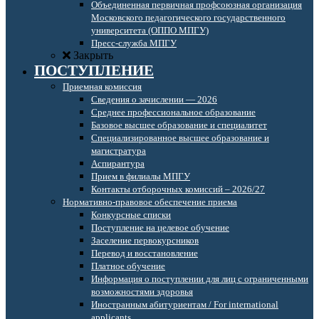
Объединенная первичная профсоюзная организация
Московского педагогического государственного
университета (ОППО МПГУ)
Пресс-служба МПГУ
Закрыть
ПОСТУПЛЕНИЕ
Приемная комиссия
Сведения о зачислении — 2026
Среднее профессиональное образование
Базовое высшее образование и специалитет
Специализированное высшее образование и
магистратура
Аспирантура
Прием в филиалы МПГУ
Контакты отборочных комиссий – 2026/27
Нормативно-правовое обеспечение приема
Конкурсные списки
Поступление на целевое обучение
Заселение первокурсников
Перевод и восстановление
Платное обучение
Информация о поступлении для лиц с ограниченными
возможностями здоровья
Иностранным абитуриентам / For international
applicants