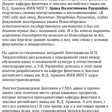
Доцент кафедры фонетики и лексики английского языка им.
В.Д. Аракина ИИЯ МПГУ
Эрика Валентиновна Раушенбах
поделилась своими впечатлениями и воспоминаниями:
«В
1945 году мой отец, Валентин Эдуардович Раушенбах, создал
факультет иностранных языков Новосибирского
педагогического государственного института и был его
деканом первые два с половиной года. И я бы хотела выразить
искреннюю благодарность коллегам из Новосибирска за то,
что они бережно хранят память о тех, кто стоял у истоков
факультета и университета».
На одном из секционных заседаний Лингвошколы И.П.
Твердохлебова рассказывала о неразрывной связи между
обучением языку и иноязычной культуре в отечественной
лингводидактике, а Э.В. Раушенбах делилась в этой связи
опытом разработанного на кафедре фонетики и лексики
английского языка им. В.Д. Аракина ИИЯ МПГУ курса
лингвострановедения.
Лингвострановедение Британии и США давно и прочно
заняло свое почетное место среди языковых предметов,
которые читаются преподавателями кафедры фонетики и
лексики английского языка им. В.Д. Аракина. А кто знает, с
чего все начиналось? В свое время, как и в настоящее время в
некоторых вузах, курс страноведения читался по-русски