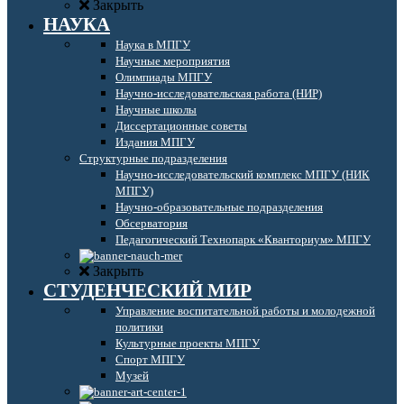
Закрыть
НАУКА
Наука в МПГУ
Научные мероприятия
Олимпиады МПГУ
Научно-исследовательская работа (НИР)
Научные школы
Диссертационные советы
Издания МПГУ
Структурные подразделения
Научно-исследовательский комплекс МПГУ (НИК
МПГУ)
Научно-образовательные подразделения
Обсерватория
Педагогический Технопарк «Кванториум» МПГУ
Закрыть
СТУДЕНЧЕСКИЙ МИР
Управление воспитательной работы и молодежной
политики
Культурные проекты МПГУ
Спорт МПГУ
Музей