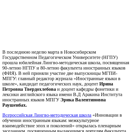
В последнюю неделю марта в Новосибирском
Государственном Педагогическом Университете (НГПУ)
прошла юбилейная Лингво-методическая школа, посвященная
90-летию НГПУ и 80-летию факультета иностранных языков
(ФИЯ). В ней приняли участие две выпускницы МГПИ-
МПГУ: главный редактор журнала «Иностранные языки в
школе», кандидат педагогических наук, доцент
Ирина
Петровна Твердохлебова
и доцент кафедры фонетики и
лексики английского языка имени В.Д Аракина Института
иностранных языков МПГУ
Эрика Валентиновна
Раушенбах.
Всероссийская Лингво-методическая школа
«Инновации в
обучении иностранным языкам: межкультурное
взаимодействие эпох и поколений» открылась пленарным
заседанием, посвященным выдающимся деятелям факультета.