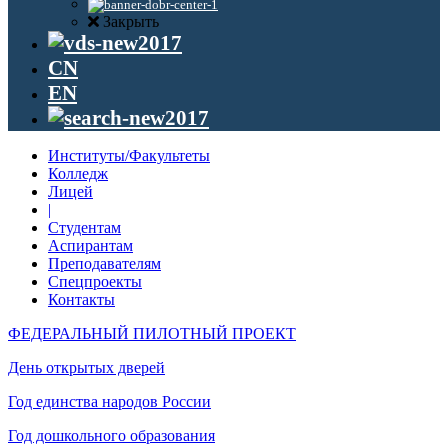
Закрыть
CN
EN
Институты/Факультеты
Колледж
Лицей
|
Студентам
Аспирантам
Преподавателям
Спецпроекты
Контакты
ФЕДЕРАЛЬНЫЙ ПИЛОТНЫЙ ПРОЕКТ
День открытых дверей
Год единства народов России
Год дошкольного образования