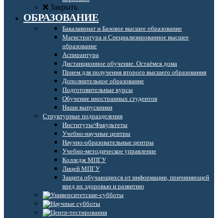
Закрыть
ОБРАЗОВАНИЕ
Бакалавриат и Базовое высшее образование
Магистратура и Специализированное высшее
образование
Аспирантура
Дистанционное обучение. Остаёмся дома
Прием для получения второго высшего образования
Дополнительное образование
Подготовительные курсы
Обучение иностранных студентов
Наши выпускники
Структурные подразделения
Институты/Факультеты
Учебно-научные центры
Научно-образовательные центры
Учебно-методическое управление
Колледж МПГУ
Лицей МПГУ
Защита обучающихся от информации, причиняющей
вред их здоровью и развитию