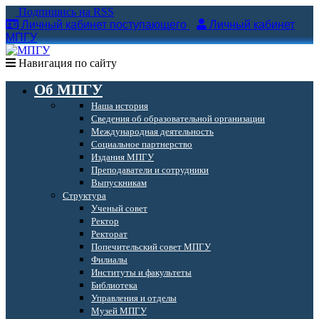
Подпишись на RSS
Личный кабинет поступающего
Личный кабинет
МПГУ
Навигация по сайту
Об МПГУ
Наша история
Сведения об образовательной организации
Международная деятельность
Социальное партнерство
Издания МПГУ
Преподаватели и сотрудники
Выпускникам
Структура
Ученый совет
Ректор
Ректорат
Попечительский совет МПГУ
Филиалы
Институты и факультеты
Библиотека
Управления и отделы
Музей МПГУ