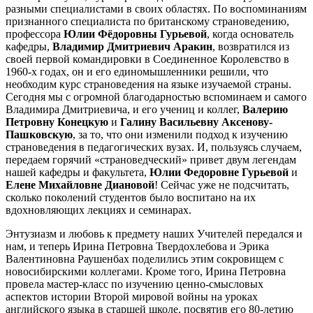
разными специалистами в своих областях. По воспоминаниям
признанного специалиста по британскому страноведению,
профессора
Юлии Фёдоровны Гурьевой
, когда основатель
кафедры,
Владимир Дмитриевич Аракин
, возвратился из
своей первой командировки в Соединенное Королевство в
1960-х годах, он и его единомышленники решили, что
необходим курс страноведения на языке изучаемой страны.
Сегодня мы с огромной благодарностью вспоминаем и самого
Владимира Дмитриевича, и его учениц и коллег,
Валерию
Петровну Конецкую
и
Галину Васильевну Аксенову-
Пашковскую
, за то, что они изменили подход к изучению
страноведения в педагогических вузах. И, пользуясь случаем,
передаем горячий «страноведческий» привет двум легендам
нашей кафедры и факультета,
Юлии Федоровне Гурьевой
и
Елене Михайловне Диановой
! Сейчас уже не подсчитать,
сколько поколений студентов было воспитано на их
вдохновляющих лекциях и семинарах.
Энтузиазм и любовь к предмету наших Учителей передался и
нам, и теперь Ирина Петровна Твердохлебова и Эрика
Валентиновна Раушенбах поделились этим сокровищем с
новосибирскими коллегами. Кроме того, Ирина Петровна
провела мастер-класс по изучению ценно-смысловых
аспектов истории Второй мировой войны на уроках
английского языка в старшей школе, посвятив его 80-летию