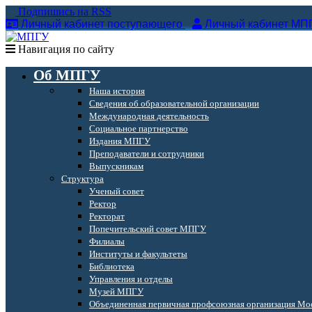
Подпишись на RSS
Личный кабинет поступающего
Личный кабинет МП
Навигация по сайту
Об МПГУ
Наша история
Сведения об образовательной организации
Международная деятельность
Социальное партнерство
Издания МПГУ
Преподаватели и сотрудники
Выпускникам
Структура
Ученый совет
Ректор
Ректорат
Попечительский совет МПГУ
Филиалы
Институты и факультеты
Библиотека
Управления и отделы
Музей МПГУ
Объединенная первичная профсоюзная организация Мос