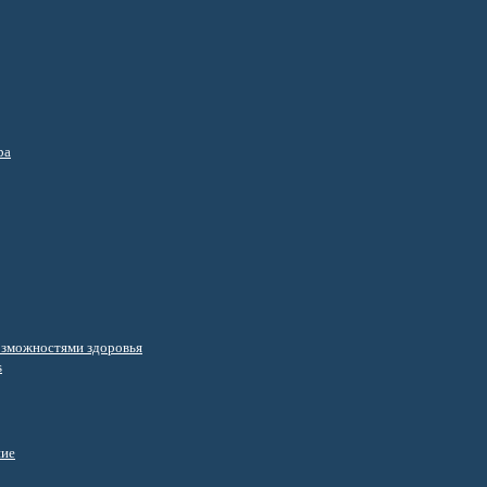
ра
озможностями здоровья
s
ние