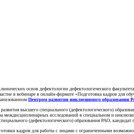
клинических основ дефектологии дефектологического факультета
стие в вебинаре в онлайн-формате «Подготовка кадров для обу
рганизованном
Центром развития инклюзивного образования 
азвития высшего специального (дефектологического) образован
тра междисциплинарных исследований в специальном и инклюзи
пециального (дефектологического) образования РАО, кандидат 
отовки кадров для работы с лицами с ограниченными возможнос