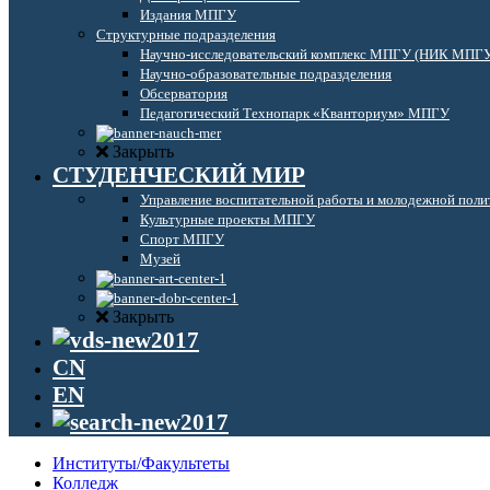
Издания МПГУ
Структурные подразделения
Научно-исследовательский комплекс МПГУ (НИК МПГ
Научно-образовательные подразделения
Обсерватория
Педагогический Технопарк «Кванториум» МПГУ
Закрыть
СТУДЕНЧЕСКИЙ МИР
Управление воспитательной работы и молодежной поли
Культурные проекты МПГУ
Спорт МПГУ
Музей
Закрыть
CN
EN
Институты/Факультеты
Колледж