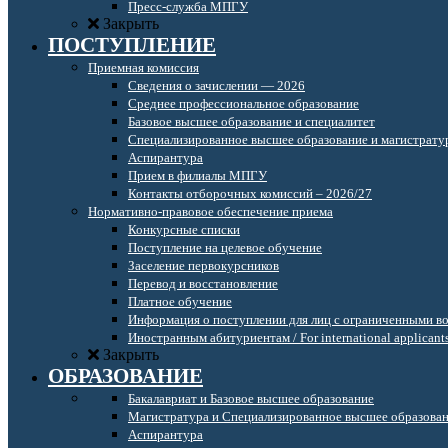
Пресс-служба МПГУ
Закрыть
ПОСТУПЛЕНИЕ
Приемная комиссия
Сведения о зачислении — 2026
Среднее профессиональное образование
Базовое высшее образование и специалитет
Специализированное высшее образование и магистрату
Аспирантура
Прием в филиалы МПГУ
Контакты отборочных комиссий – 2026/27
Нормативно-правовое обеспечение приема
Конкурсные списки
Поступление на целевое обучение
Заселение первокурсников
Перевод и восстановление
Платное обучение
Информация о поступлении для лиц с ограниченными в
Иностранным абитуриентам / For international applicant
Закрыть
ОБРАЗОВАНИЕ
Бакалавриат и Базовое высшее образование
Магистратура и Специализированное высшее образова
Аспирантура