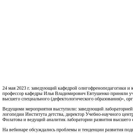
24 мая 2023 г. заведующий кафедрой олигофренопедагогики и 
профессор кафедры Илья Владимирович Евтушенко приняли уча
высшего специального (дефектологического образования)», о
Ведущими мероприятия выступили: заведующий лабораторией р
логопедии Института детства, директор Учебно-научного цен
Филатова и ведущий аналитик лаборатории развития высшего с
На вебинаре обсуждались проблемы и тенденции развития подг