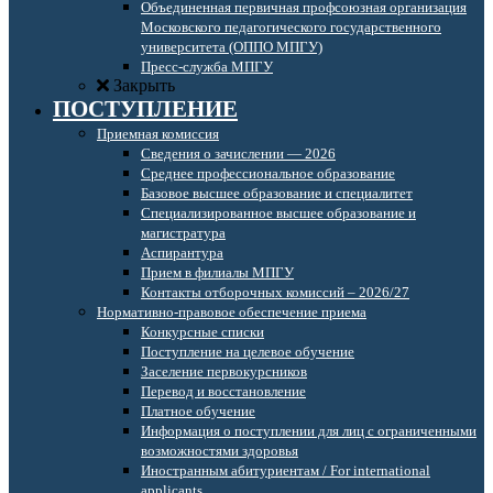
Объединенная первичная профсоюзная организация
Московского педагогического государственного
университета (ОППО МПГУ)
Пресс-служба МПГУ
Закрыть
ПОСТУПЛЕНИЕ
Приемная комиссия
Сведения о зачислении — 2026
Среднее профессиональное образование
Базовое высшее образование и специалитет
Специализированное высшее образование и
магистратура
Аспирантура
Прием в филиалы МПГУ
Контакты отборочных комиссий – 2026/27
Нормативно-правовое обеспечение приема
Конкурсные списки
Поступление на целевое обучение
Заселение первокурсников
Перевод и восстановление
Платное обучение
Информация о поступлении для лиц с ограниченными
возможностями здоровья
Иностранным абитуриентам / For international
applicants