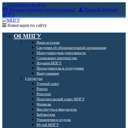
Подпишись на RSS
Личный кабинет поступающего
Личный кабинет
МПГУ
Навигация по сайту
Об МПГУ
Наша история
Сведения об образовательной организации
Международная деятельность
Социальное партнерство
Издания МПГУ
Преподаватели и сотрудники
Выпускникам
Структура
Ученый совет
Ректор
Ректорат
Попечительский совет МПГУ
Филиалы
Институты и факультеты
Библиотека
Управления и отделы
Музей МПГУ