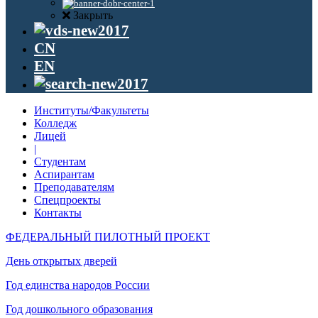
Закрыть
CN
EN
Институты/Факультеты
Колледж
Лицей
|
Студентам
Аспирантам
Преподавателям
Спецпроекты
Контакты
ФЕДЕРАЛЬНЫЙ ПИЛОТНЫЙ ПРОЕКТ
День открытых дверей
Год единства народов России
Год дошкольного образования