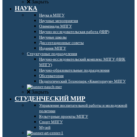
Закрыть
НАУКА
Наука в МПГУ
Научные мероприятия
Олимпиады МПГУ
Научно-исследовательская работа (НИР)
Научные школы
Диссертационные советы
Издания МПГУ
Структурные подразделения
Научно-исследовательский комплекс МПГУ (НИК
МПГУ)
Научно-образовательные подразделения
Обсерватория
Педагогический Технопарк «Кванториум» МПГУ
Закрыть
СТУДЕНЧЕСКИЙ МИР
Управление воспитательной работы и молодежной
политики
Культурные проекты МПГУ
Спорт МПГУ
Музей