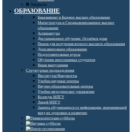
Закрыть
ОБРАЗОВАНИЕ
Бакалавриат и Базовое высшее образование
Магистратура и Специализированное высшее
образование
Аспирантура
Дистанционное обучение. Остаёмся дома
Прием для получения второго высшего образования
Дополнительное образование
Подготовительные курсы
Обучение иностранных студентов
Наши выпускники
Структурные подразделения
Институты/Факультеты
Учебно-научные центры
Научно-образовательные центры
Учебно-методическое управление
Колледж МПГУ
Лицей МПГУ
Защита обучающихся от информации, причиняющей
вред их здоровью и развитию