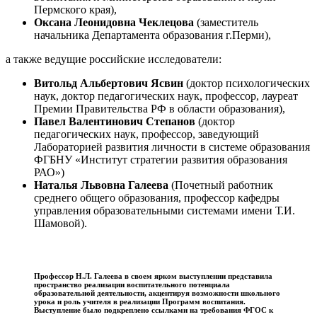
Пермского края),
Оксана Леонидовна Чеклецова
(заместитель
начальника Департамента образования г.Перми),
а также ведущие российские исследователи:
Витольд Альбертович Ясвин
(доктор психологических
наук, доктор педагогических наук, профессор, лауреат
Премии Правительства РФ в области образования),
Павел Валентинович Степанов
(доктор
педагогических наук, профессор, заведующий
Лабораторией развития личности в системе образования
ФГБНУ «Институт стратегии развития образования
РАО»)
Наталья Львовна Галеева
(Почетный работник
среднего общего образования, профессор кафедры
управления образовательными системами имени Т.И.
Шамовой).
Профессор Н.Л. Галеева в своем ярком выступлении представила
пространство реализации воспитательного потенциала
образовательной деятельности, акцентируя возможности школьного
урока и роль учителя в реализации Программ воспитания.
Выступление было подкреплено ссылками на требования ФГОС к