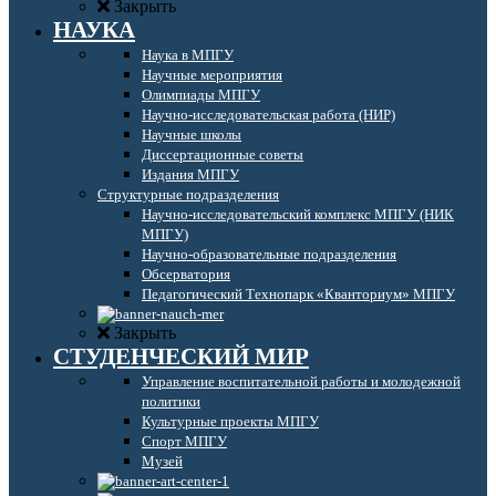
Закрыть
НАУКА
Наука в МПГУ
Научные мероприятия
Олимпиады МПГУ
Научно-исследовательская работа (НИР)
Научные школы
Диссертационные советы
Издания МПГУ
Структурные подразделения
Научно-исследовательский комплекс МПГУ (НИК
МПГУ)
Научно-образовательные подразделения
Обсерватория
Педагогический Технопарк «Кванториум» МПГУ
Закрыть
СТУДЕНЧЕСКИЙ МИР
Управление воспитательной работы и молодежной
политики
Культурные проекты МПГУ
Спорт МПГУ
Музей