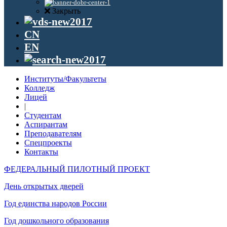
Закрыть
CN
EN
Институты/Факультеты
Колледж
Лицей
|
Студентам
Аспирантам
Преподавателям
Спецпроекты
Контакты
ФЕДЕРАЛЬНЫЙ ПИЛОТНЫЙ ПРОЕКТ
День открытых дверей
Год единства народов России
Год дошкольного образования