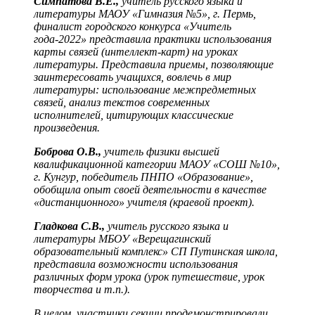
Симпатова В.Е.,
учитель русского языка и
литературы МАОУ «Гимназия №5», г. Пермь,
финалист городского конкурса «Учитель
года-2022» представила практики использования
карты связей (интеллект-карт) на уроках
литературы. Представила приемы, позволяющие
заинтересовать учащихся, вовлечь в мир
литературы: использование межпредметных
связей, анализ текстов современных
исполнителей, цитирующих классические
произведения.
Боброва О.В.,
учитель физики высшей
квалификационной категории МАОУ «СОШ №10»,
г. Кунгур, победитель ПНПО «Образование»,
обобщила опыт своей деятельности в качестве
«дистанционного» учителя (краевой проект).
Гладкова С.В.,
учитель русского языка и
литературы МБОУ «Верещагинский
образовательный комплекс» СП Путинская школа,
представила возможности использования
различных форм урока (урок путешествие, урок
творчества и т.п.).
В целом, участники секции продемонстрировали