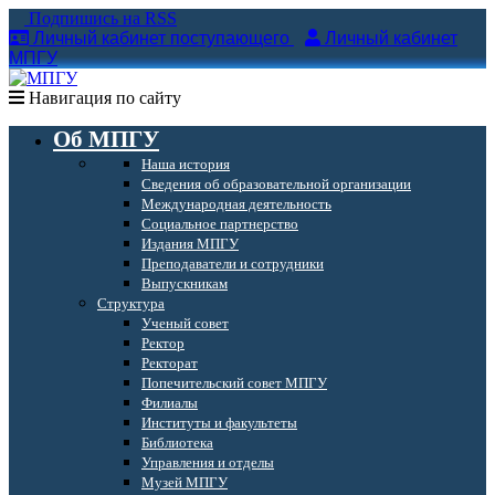
Подпишись на RSS
Личный кабинет поступающего
Личный кабинет
МПГУ
Навигация по сайту
Об МПГУ
Наша история
Сведения об образовательной организации
Международная деятельность
Социальное партнерство
Издания МПГУ
Преподаватели и сотрудники
Выпускникам
Структура
Ученый совет
Ректор
Ректорат
Попечительский совет МПГУ
Филиалы
Институты и факультеты
Библиотека
Управления и отделы
Музей МПГУ