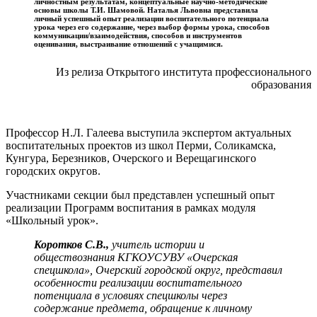
личностным результатам, концептуальные научно-методические
основы школы Т.И. Шамовой. Наталья Львовна представила
личный успешный опыт реализации воспитательного потенциала
урока через его содержание, через выбор формы урока, способов
коммуникации/взаимодействия, способов и инструментов
оценивания, выстраивание отношений с учащимися.
Из релиза Открытого института профессионального
образования
Профессор Н.Л. Галеева выступила экспертом актуальных
воспитательных проектов из школ Перми, Соликамска,
Кунгура, Березников, Очерского и Верещагинского
городских округов.
Участниками секции был представлен успешный опыт
реализации Программ воспитания в рамках модуля
«Школьный урок».
Коротков С.В.,
учитель истории и
обществознания КГКОУСУВУ «Очерская
спецшкола», Очерский городской округ, представил
особенности реализации воспитательного
потенциала в условиях спецшколы через
содержание предмета, обращение к личному