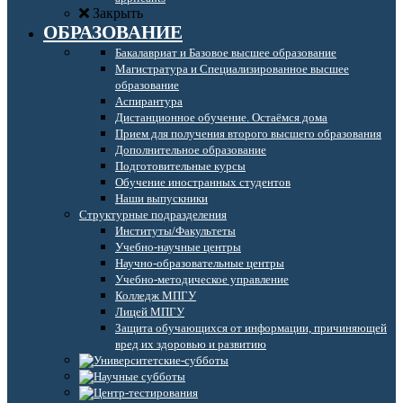
Закрыть
ОБРАЗОВАНИЕ
Бакалавриат и Базовое высшее образование
Магистратура и Специализированное высшее
образование
Аспирантура
Дистанционное обучение. Остаёмся дома
Прием для получения второго высшего образования
Дополнительное образование
Подготовительные курсы
Обучение иностранных студентов
Наши выпускники
Структурные подразделения
Институты/Факультеты
Учебно-научные центры
Научно-образовательные центры
Учебно-методическое управление
Колледж МПГУ
Лицей МПГУ
Защита обучающихся от информации, причиняющей
вред их здоровью и развитию