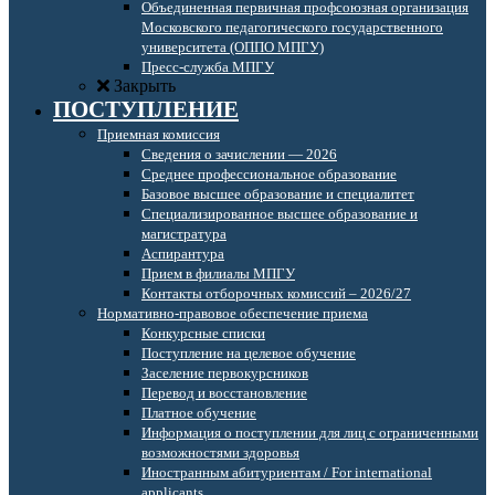
Объединенная первичная профсоюзная организация
Московского педагогического государственного
университета (ОППО МПГУ)
Пресс-служба МПГУ
Закрыть
ПОСТУПЛЕНИЕ
Приемная комиссия
Сведения о зачислении — 2026
Среднее профессиональное образование
Базовое высшее образование и специалитет
Специализированное высшее образование и
магистратура
Аспирантура
Прием в филиалы МПГУ
Контакты отборочных комиссий – 2026/27
Нормативно-правовое обеспечение приема
Конкурсные списки
Поступление на целевое обучение
Заселение первокурсников
Перевод и восстановление
Платное обучение
Информация о поступлении для лиц с ограниченными
возможностями здоровья
Иностранным абитуриентам / For international
applicants