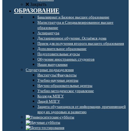
Закрыть
ОБРАЗОВАНИЕ
Бакалавриат и Базовое высшее образование
Магистратура и Специализированное высшее
образование
Аспирантура
Дистанционное обучение. Остаёмся дома
Прием для получения второго высшего образования
Дополнительное образование
Подготовительные курсы
Обучение иностранных студентов
Наши выпускники
Структурные подразделения
Институты/Факультеты
Учебно-научные центры
Научно-образовательные центры
Учебно-методическое управление
Колледж МПГУ
Лицей МПГУ
Защита обучающихся от информации, причиняющей
вред их здоровью и развитию