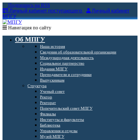
Подпишись на RSS
Личный кабинет поступающего
Личный кабинет
МПГУ
Навигация по сайту
Об МПГУ
Наша история
Сведения об образовательной организации
Международная деятельность
Социальное партнерство
Издания МПГУ
Преподаватели и сотрудники
Выпускникам
Структура
Ученый совет
Ректор
Ректорат
Попечительский совет МПГУ
Филиалы
Институты и факультеты
Библиотека
Управления и отделы
Музей МПГУ