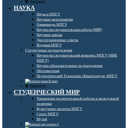
Закрыть
НАУКА
Наука в МПГУ
Научные мероприятия
Олимпиады МПГУ
Научно-исследовательская работа (НИР)
Научные школы
Диссертационные советы
Издания МПГУ
Структурные подразделения
Научно-исследовательский комплекс МПГУ (НИК
МПГУ)
Научно-образовательные подразделения
Обсерватория
Педагогический Технопарк «Кванториум» МПГУ
Закрыть
СТУДЕНЧЕСКИЙ МИР
Управление воспитательной работы и молодежной
политики
Культурные проекты МПГУ
Спорт МПГУ
Музей