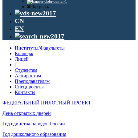
Закрыть
CN
EN
Институты/Факультеты
Колледж
Лицей
|
Студентам
Аспирантам
Преподавателям
Спецпроекты
Контакты
ФЕДЕРАЛЬНЫЙ ПИЛОТНЫЙ ПРОЕКТ
День открытых дверей
Год единства народов России
Год дошкольного образования