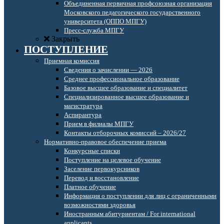
Объединенная первичная профсоюзная организация
Московского педагогического государственного
университета (ОППО МПГУ)
Пресс-служба МПГУ
Закрыть
ПОСТУПЛЕНИЕ
Приемная комиссия
Сведения о зачислении — 2026
Среднее профессиональное образование
Базовое высшее образование и специалитет
Специализированное высшее образование и
магистратура
Аспирантура
Прием в филиалы МПГУ
Контакты отборочных комиссий – 2026/27
Нормативно-правовое обеспечение приема
Конкурсные списки
Поступление на целевое обучение
Заселение первокурсников
Перевод и восстановление
Платное обучение
Информация о поступлении для лиц с ограниченными
возможностями здоровья
Иностранным абитуриентам / For international
applicants